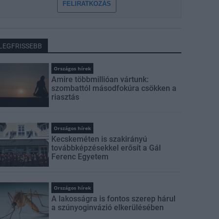
FELIRATKOZÁS
LEGFRISSEBB
Országos hírek
Amire többmillióan vártunk:
szombattól másodfokúra csökken a
riasztás
Országos hírek
Kecskeméten is szakirányú
továbbképzésekkel erősít a Gál
Ferenc Egyetem
Országos hírek
A lakosságra is fontos szerep hárul
a szúnyoginvázió elkerülésében