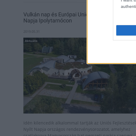
authenti
Vulkán nap és Európai Uniós Fejlesztések Nyílt
Napja Ipolytarnócon
2019.05.31
Aktuális
Idén kilencedik alkalommal tartják az Uniós Fejlesztése
Nyílt Napja országos rendezvénysorozatot, amelyhez
csatlakozva Magyarország hat nemzeti parkja szervez