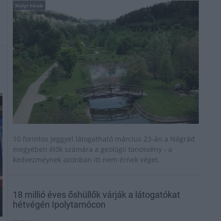
Helyi hírek
10 forintos jeggyel látogatható március 23-án a Nógrád
megyében élők számára a geológii tanösvény - a
kedvezméynek azonban itt nem érnek véget.
18 millió éves őshüllők várják a látogatókat
hétvégén Ipolytarnócon