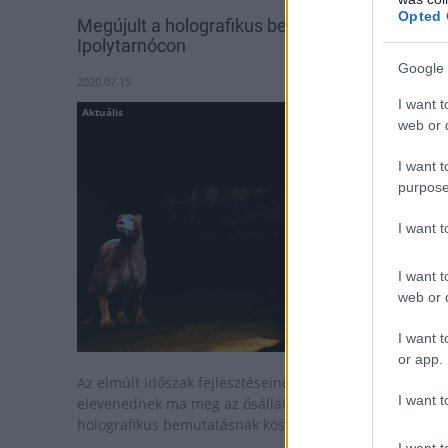
Opted 
Megújult a holografikus bemutató
Ipolytarnócon
Google 
2020.07.15
I want t
Aktuális
web or d
I want t
purpose
I want 
I want t
web or d
I want t
or app.
Az elmúlt időszak fejlesztéseinek köszönhetően
I want t
elevenednek ma meg az ősállatok életnagyságban a
holografikus bemutatásnak köszönhetően.
I want t