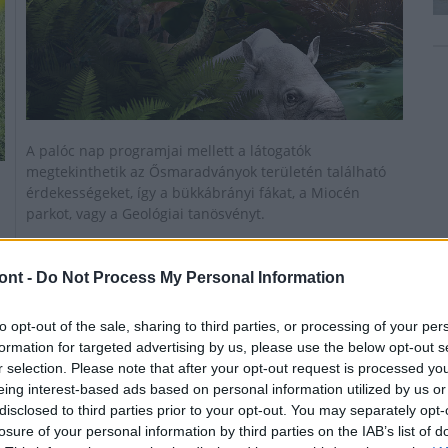
A palóc nap programjai mellett a látogatók
megtekinthetik az Ősmaradványok területén található
érdekességeket, így a bükkábrányi fákat, a Miocén
parkot, vagy a Geológiai tanösvényt.
ont -
Do Not Process My Personal Information
Árad az Ipoly Ipolytarnócnál
2020.10.16
to opt-out of the sale, sharing to third parties, or processing of your per
formation for targeted advertising by us, please use the below opt-out s
Aktuális
r selection. Please note that after your opt-out request is processed y
eing interest-based ads based on personal information utilized by us or
disclosed to third parties prior to your opt-out. You may separately opt-
losure of your personal information by third parties on the IAB’s list of