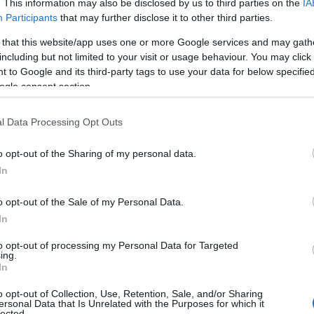
. This information may also be disclosed by us to third parties on the
IA
Participants
that may further disclose it to other third parties.
 that this website/app uses one or more Google services and may gath
including but not limited to your visit or usage behaviour. You may click 
 to Google and its third-party tags to use your data for below specifi
ogle consent section.
A sok eső miatt heves vízszintemelkedések alakultak ki a
l Data Processing Opt Outs
Sajón, a Bódván, a Hernádon és az Ipolyon is.
o opt-out of the Sharing of my personal data.
In
Másodfokú árvízvédelmi készültséget
rendeltek el az Ipolyon Ipolytarnócnál
o opt-out of the Sale of my Personal Data.
In
2020.03.06
to opt-out of processing my Personal Data for Targeted
Aktuális
ing.
In
o opt-out of Collection, Use, Retention, Sale, and/or Sharing
ersonal Data that Is Unrelated with the Purposes for which it
lected.