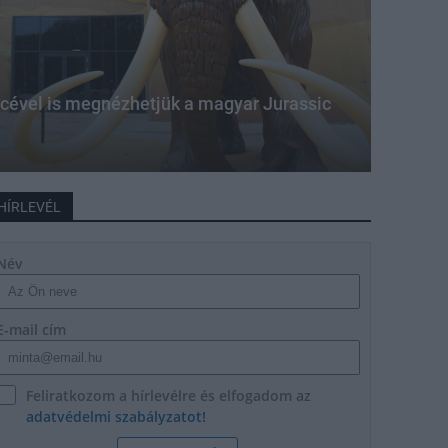
cével is megnézhetjük a magyar Jurassic
HÍRLEVÉL
Név
E-mail cím
Feliratkozom a hírlevélre és elfogadom az
adatvédelmi szabályzatot!