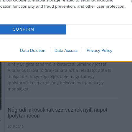
cation functionality and fraud prevention, and other user protection.
CONFIRM
Data Deletion
Data Access
Privacy Policy
Király Brigitta tanárnő, a kistarcsai Simándy József
Általános Iskola földrajztanára azt a feladatot adta ki
diákjainak, hogy képzeljék bele magukat egy
ipolytarnóci ősmaradvány helyébe és írjanak egy
monológot.
Nógrádi lakosoknak szerveznek nyílt napot
Ipolytarnócon
k
2019.03.15