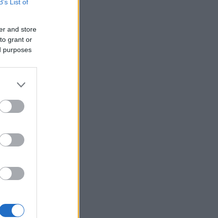
B’s List of
er and store
to grant or
ed purposes