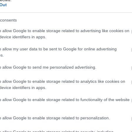
Out
consents
o allow Google to enable storage related to advertising like cookies on
evice identifiers in apps.
o allow my user data to be sent to Google for online advertising
Másodfokú árvízvédelmi készültséget rendeltek el az
s.
Ipolyon Ipolytarnócnál csütörtök délelőtt - közölte a
Nógrád Megyei Katasztrófavédelmi Igazgatóság
to allow Google to send me personalized advertising.
hivatalvezetője az MTI-vel.
o allow Google to enable storage related to analytics like cookies on
evice identifiers in apps.
Ipolytarnóci ősfa monológja egy diáklány
tolmácsolásában
o allow Google to enable storage related to functionality of the website
2019.05.16
Aktuális
o allow Google to enable storage related to personalization.
o allow Google to enable storage related to security, including