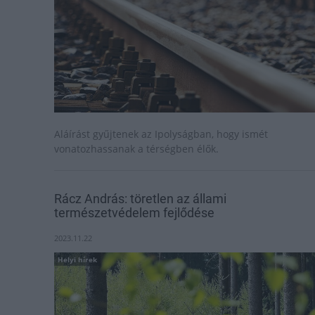
Aláírást gyűjtenek az Ipolyságban, hogy ismét
vonatozhassanak a térségben élők.
Rácz András: töretlen az állami
természetvédelem fejlődése
2023.11.22
Helyi hírek