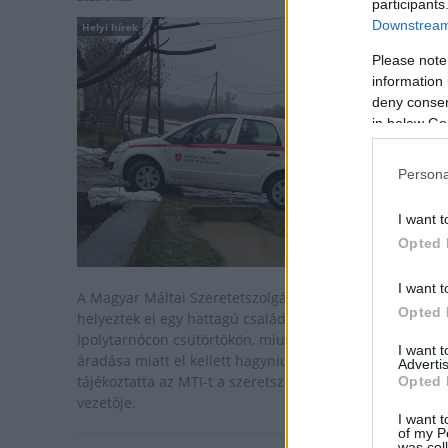
participants
Downstream 
Helyi hírek
Please note
information 
deny consent
in below Go
Persona
I want t
Opted 
I want t
A Magyar Máltai Szeretetszolgálat Jelenlét házában
Opted 
helyeztek el egy hattagú családot a Nógrád megyei
Ipolytarnócon csütörtökön, miután az Ipoly folyó
I want 
áradása miatt el kellett hagyniuk az otthonukat -
Advertis
tájékoztatta az MTI-t a szeretszolgálat kommunikációs
Opted 
vezetője.
I want t
of my P
was col