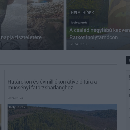
HELYI HÍREK
Ipolytarnóc
A család négylábú kedven
napja tiszteletére
Parkot Ipolytarnócon
2024.03.10
Határokon és évmilliókon átívelő túra a
mucsényi fatörzsbarlanghoz
2024.01.24
Helyi hírek