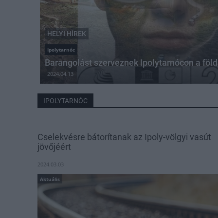
HELYI HÍREK
Ipolytarnóc
Barangolást szerveznek Ipolytarnócon a föld 
2024.04.13
IPOLYTARNÓC
Cselekvésre bátorítanak az Ipoly-völgyi vasút
jövőjéért
2024.03.03
Aktuális