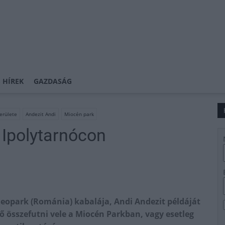
 HÍREK
GAZDASÁG
erülete
Andezit Andi
Miocén park
 Ipolytarnócon
eopark (Románia) kabalája, Andi Andezit példáját
 összefutni vele a Miocén Parkban, vagy esetleg