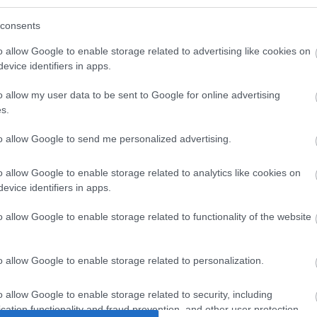
consents
o allow Google to enable storage related to advertising like cookies on
evice identifiers in apps.
o allow my user data to be sent to Google for online advertising
s.
to allow Google to send me personalized advertising.
M1 bővítés: már zajlik a teljesen új
o allow Google to enable storage related to analytics like cookies on
Bicske Kelet csomópont építése
evice identifiers in apps.
o allow Google to enable storage related to functionality of the website
Új gyalogosátkelők és jelzőlámpás
o allow Google to enable storage related to personalization.
csomópont épül Angyalföldön
o allow Google to enable storage related to security, including
cation functionality and fraud prevention, and other user protection.