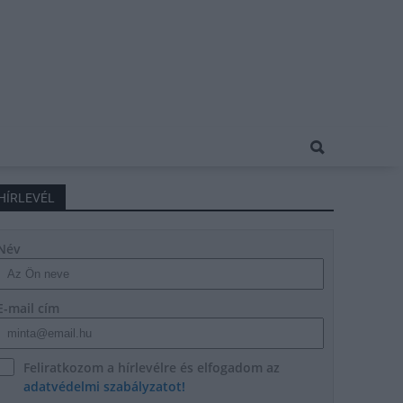
HÍRLEVÉL
Név
E-mail cím
Feliratkozom a hírlevélre és elfogadom az
adatvédelmi szabályzatot!