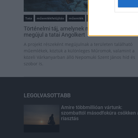
Tata
műemlékfelújítás
műemlék
restaurálás
Történelmi táj, amelynek minden köve mesél –
megújul a tatai Angolkert
A projekt részeként megújulnak a területen található
műemlékek, köztük a különleges Műromok, valamint a
közeli Várkanyarban álló Nepomuki Szent János híd és
szobor is.
LEGOLVASOTTABB
Amire többmillióan vártunk:
szombattól másodfokúra csökken 
riasztás