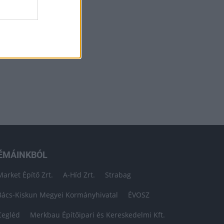
ÉMÁINKBÓL
Market Építő Zrt.
A-Híd Zrt.
Strabag
Bács-Kiskun Megyei Kormányhivatal
ÉVOSZ
Cegléd
Merkbau Építőipari és Kereskedelmi Kft.