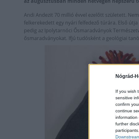
az augusztusban minden hétvégén népszerű t
Andi Andezit 70 millió évvel ezelőtt született. Ne
felkerekedett egy nyári felfedező túrára. Első ú
pedig az Ipolytarnóci Ősmaradványok Természetv
ősmaradványokat. Ifjú tudósként a geológiai tan
Nógrád-H
If you wish 
sensitive in
confirm you
continue se
information 
further disc
participants
Downstream 