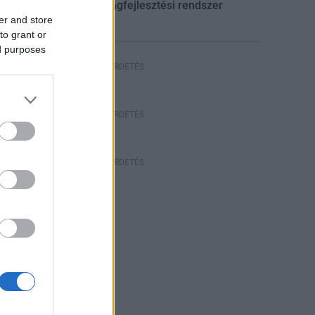
gazdaságfejlesztési rendszer
er and store
to grant or
ed purposes
HIRDETÉS
HIRDETÉS
HIRDETÉS