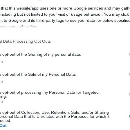
 that this website/app uses one or more Google services and may gath
including but not limited to your visit or usage behaviour. You may click 
 to Google and its third-party tags to use your data for below specifi
ogle consent section.
rogram: zenés műsorral búcsúztatják a nyarat az
l Data Processing Opt Outs
. augusztus 23-án. A túravezetők, akikkel a nyár
o opt-out of the Sharing of my personal data.
ozhattak a vendégek, most egy másik oldalukról
In
neszámok és irodalmi alkotások lesznek hallhatóak.
o opt-out of the Sale of my Personal Data.
In
geológiai ösvényen: márciustól májusig, illetve
to opt-out of processing my Personal Data for Targeted
ing.
pig és ünnepnapokon, 9.30–15.30 óra között,
In
.30 órás rendkívüli túraindítással.
o opt-out of Collection, Use, Retention, Sale, and/or Sharing
ersonal Data that Is Unrelated with the Purposes for which it
lected.
zetvédelmi Területe
Andezit Andi
Miocén park
Out