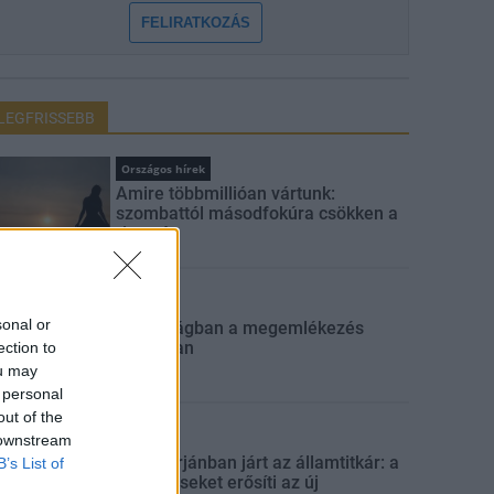
FELIRATKOZÁS
LEGFRISSEBB
Országos hírek
Amire többmillióan vártunk:
szombattól másodfokúra csökken a
riasztás
Aktuális
sonal or
Biztonságban a megemlékezés
napjaiban
ection to
ou may
 personal
out of the
Gazdaság
 downstream
Salgótarjánban járt az államtitkár: a
B’s List of
településeket erősíti az új