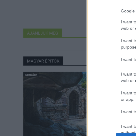
Google 
I want t
web or d
AJÁNLJUK MÉG
I want t
purpose
I want 
MAGYAR ÉPÍTŐK
I want t
Aktuális
web or d
I want t
or app.
I want t
I want t
authenti