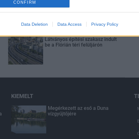
CONFIRM
Másfélszeresére bővítik
Hódmezővásárhely jó hírű
református iskoláját
Data Deletion
Data Access
Privacy Policy
Látványos építési szakasz indult
be a Flórián téri felüljárón
KIEMELT
T
Megérkezett az eső a Duna
a
vízgyűjtőjére