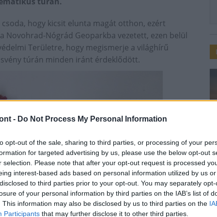
ematikus túrán.
m csoda, hogy kicsit elunta magát otthon, ezért
tja a Novohrad-Nógrád Geoparkba vezetett, ezen belül
édelmi Területre, hogy megismerje a világhírű
ösvény túrán minden iránt érdeklődött.
ont -
Do Not Process My Personal Information
to opt-out of the sale, sharing to third parties, or processing of your per
formation for targeted advertising by us, please use the below opt-out s
r selection. Please note that after your opt-out request is processed y
eing interest-based ads based on personal information utilized by us or
disclosed to third parties prior to your opt-out. You may separately opt-
losure of your personal information by third parties on the IAB’s list of
. This information may also be disclosed by us to third parties on the
IA
Participants
that may further disclose it to other third parties.