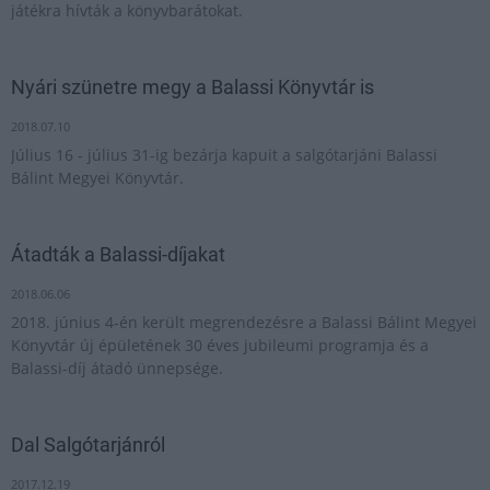
játékra hívták a könyvbarátokat.
Nyári szünetre megy a Balassi Könyvtár is
2018.07.10
Július 16 - július 31-ig bezárja kapuit a salgótarjáni Balassi
Bálint Megyei Könyvtár.
Átadták a Balassi-díjakat
2018.06.06
2018. június 4-én került megrendezésre a Balassi Bálint Megyei
Könyvtár új épületének 30 éves jubileumi programja és a
Balassi-díj átadó ünnepsége.
Dal Salgótarjánról
2017.12.19