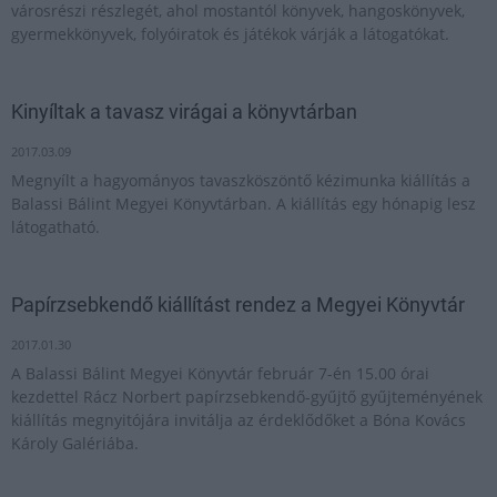
városrészi részlegét, ahol mostantól könyvek, hangoskönyvek,
gyermekkönyvek, folyóiratok és játékok várják a látogatókat.
Kinyíltak a tavasz virágai a könyvtárban
2017.03.09
Megnyílt a hagyományos tavaszköszöntő kézimunka kiállítás a
Balassi Bálint Megyei Könyvtárban. A kiállítás egy hónapig lesz
látogatható.
Papírzsebkendő kiállítást rendez a Megyei Könyvtár
2017.01.30
A Balassi Bálint Megyei Könyvtár február 7-én 15.00 órai
kezdettel Rácz Norbert papírzsebkendő-gyűjtő gyűjteményének
kiállítás megnyitójára invitálja az érdeklődőket a Bóna Kovács
Károly Galériába.