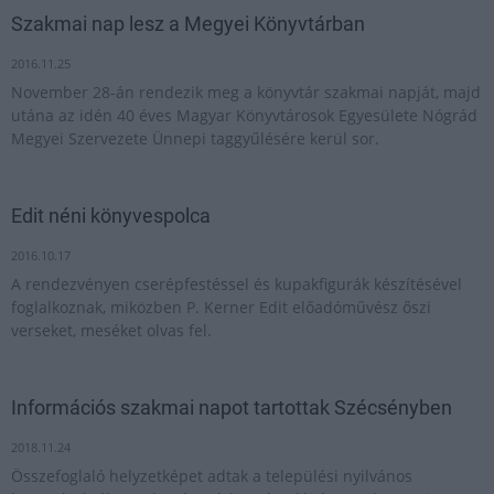
Szakmai nap lesz a Megyei Könyvtárban
2016.11.25
November 28-án rendezik meg a könyvtár szakmai napját, majd
utána az idén 40 éves Magyar Könyvtárosok Egyesülete Nógrád
Megyei Szervezete Ünnepi taggyűlésére kerül sor.
Edit néni könyvespolca
2016.10.17
A rendezvényen cserépfestéssel és kupakfigurák készítésével
foglalkoznak, miközben P. Kerner Edit előadóművész őszi
verseket, meséket olvas fel.
Információs szakmai napot tartottak Szécsényben
2018.11.24
Összefoglaló helyzetképet adtak a települési nyilvános