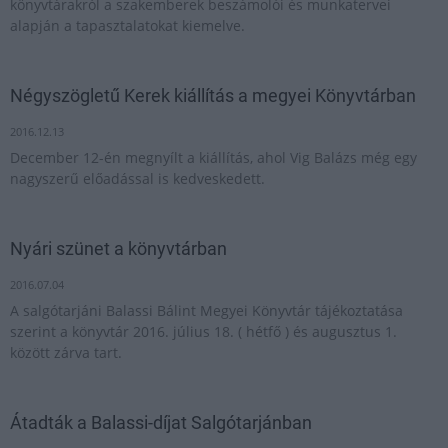
könyvtárakról a szakemberek beszámolói és munkatervei
alapján a tapasztalatokat kiemelve.
Négyszögletű Kerek kiállítás a megyei Könyvtárban
2016.12.13
December 12-én megnyílt a kiállítás, ahol Vig Balázs még egy
nagyszerű előadással is kedveskedett.
Nyári szünet a könyvtárban
2016.07.04
A salgótarjáni Balassi Bálint Megyei Könyvtár tájékoztatása
szerint a könyvtár 2016. július 18. ( hétfő ) és augusztus 1.
között zárva tart.
Átadták a Balassi-díjat Salgótarjánban