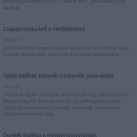
Könyvtárosa kategóriában. A díjakat 2017. júniusában 23-án
adják át.
Csapatmunka kell a minősítéshez
2017.02.17
A Balassi Bálint Megyei Könyvtár jó úton jár a minősítés útján,
szakmai találkozókkal készülnek a rendszer kialakítására.
Újabb kiállítás színesíti a Könyvtár paravánjait
2017.01.11
"Fikciók és egyéb veszélyek" címmel nyílt meg a Balassi Bálint
Megyei Könyvtár Bóna Kovács Károly Galériájában Orbán
György János kiállítása. A kiállítás a könyvtár nyitvatartási
idejében tekinthető meg.
Őszikék kiállítás a megyei könyvtárban