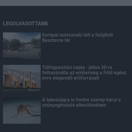
LEGOLVASOTTABB
Európai színvonalú lett a felújított
Beszterce tér
Túlfogyasztás napja - július 30-ra
felhasználta az emberiség a Föld egész
évre elegendő erőforrásait
A lakosságra is fontos szerep hárul a
szúnyoginvázió elkerülésében