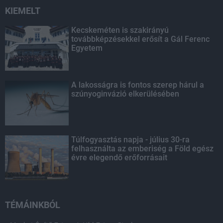
KIEMELT
Kecskeméten is szakirányú
továbbképzésekkel erősít a Gál Ferenc
Egyetem
A lakosságra is fontos szerep hárul a
szúnyoginvázió elkerülésében
Túlfogyasztás napja - július 30-ra
felhasználta az emberiség a Föld egész
évre elegendő erőforrásait
TÉMÁINKBÓL