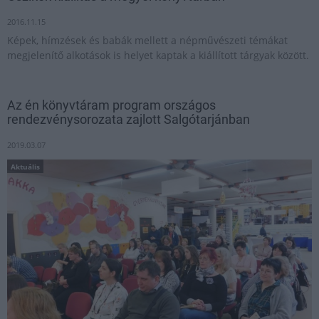
2016.11.15
Képek, hímzések és babák mellett a népművészeti témákat
megjelenítő alkotások is helyet kaptak a kiállított tárgyak között.
Az én könyvtáram program országos
rendezvénysorozata zajlott Salgótarjánban
2019.03.07
Aktuális