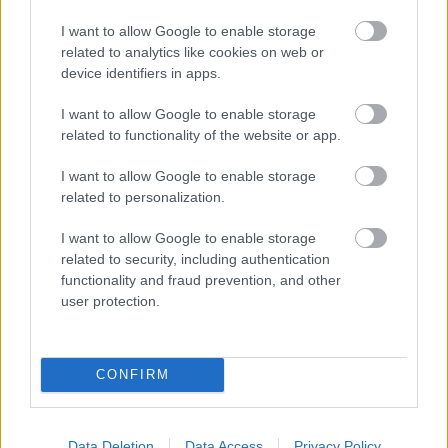
A Balassi Bálint Megyei Könyvtár évtizedek óta elkötelezetten és
nagy szakértelemmel, sokat tesz az irodalom, a könyv és az
I want to allow Google to enable storage
olvasás népszerűsítéséért. Nincs ez másképp most sem, hiszen
related to analytics like cookies on web or
az érdeklődök rengeteg változatos programon vehetnek részt.
device identifiers in apps.
I want to allow Google to enable storage
related to functionality of the website or app.
Rendhagyó irodalomórára készülnek a nógrádi
könyvtárosok
I want to allow Google to enable storage
2018.02.05
related to personalization.
A program íróvendége Papp-Für János író, költő,
I want to allow Google to enable storage
beszélgetőtársa Ványai Anita a Kertész László Hajdúsági
related to security, including authentication
Irodalmi Kör titkára.
functionality and fraud prevention, and other
user protection.
Nyári szünet után újra nyit a Nógrád megyei könyvtár
2017.07.31
CONFIRM
A Balassi Bálint Megyei Könyvtár a két hetes nyári szünet után,
augusztus 1-jétől hétköznapokon újra a megszokott rendben
várja olvasóit.
Data Deletion
Data Access
Privacy Policy