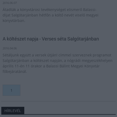
2016.06.07
Átadták a könyvtárosi tevékenységet elismerő Balassi-
díjat Salgótarjánban hétfőn a költő nevét viselő megyei
könyvtárban.
A költészet napja - Verses séta Salgótarjánban
2016.04.06
Sétáljunk együtt a versek útján! címmel szerveznek programot
Salgótarjánban a költészet napján, a nógrádi megyeszékhelyen
április 11-én 11 órakor a Balassi Bálint Megyei Könyvtár
főbejáratánál.
1
HÍRLEVÉL