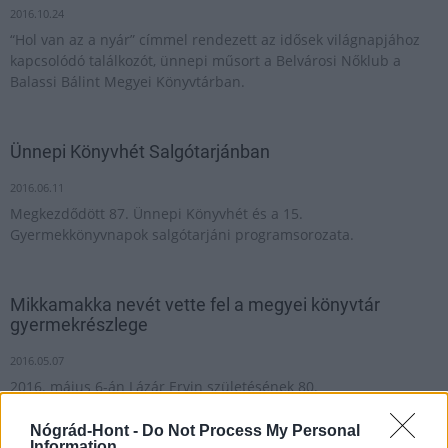
2016.10.24
“Hol van az a nyár” címmel rendezett az idősek világnapjához
kapcsolódó találkozót, ünnepi műsort a Belvárosi Nőklub a
Balassi Bálint Megyei Könyvtárban.
Ünnepi Könyvhét Salgótarjánban
2016.06.11
Megkezdődött 87. Ünnepi Könyvhét és a 15.
Gyermekkönyvnapok salgótarjáni programsorozata.
Mikkamakka nevét vette fel a megyei könyvtár
gyermekrészlege
2016.05.07
2016. május 6-án Lázár Ervin születésének 80.
évfordulója alkalmából „Négyszögletű Kerek Nap” elnevezéssel
rendezték meg a Balassi Bálint Megyei Könyvtár
Nógrád-Hont -
Do Not Process My Personal
Information