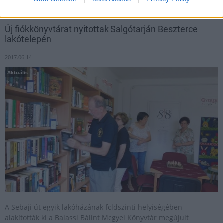
Új fiókkönyvtárat nyitottak Salgótarján Beszterce
lakótelepén
2017.06.14
Aktuális
A Sebaji út egyik lakóházának földszinti helyiségében
alakították ki a Balassi Bálint Megyei Könyvtár megújult