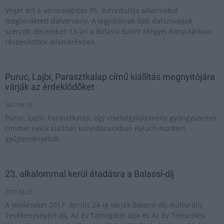
Véget ért a városalapítás 95. évfordulója alkalmából
meghirdetett dalverseny. A legjobbnak ítélt dalszövegek
szerzőit december 13-án a Balassi Bálint Megyei Könyvtárban
részesítették elismerésben.
Puruc, Lajbi, Parasztkalap című kiállítás megnyitójára
várják az érdeklődőket
2017.06.15
Puruc, Lajbi, Parasztkalap, egy viseletgyűjtemény gyöngyszemei
címmel nyílik kiállítás könyvtárunkban Paluch Norbert
gyűjteményéből.
23. alkalommal kerül átadásra a Balassi-díj
2017.03.23
A jelöléseket 2017. április 24-ig várják Balassi-díj, Kulturális
Tevékenységért díj, Az Év Támogatói díja és Az Év Települési