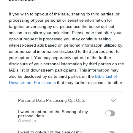
gyermekrészlegének névadó ünnepségét.
If you wish to opt-out of the sale, sharing to third parties, or
processing of your personal or sensitive information for
Irodalmi vetélkedőt hirdettek salgótarjáni
targeted advertising by us, please use the below opt-out
középiskolások számára
section to confirm your selection. Please note that after your
2019.05.08
opt-out request is processed you may continue seeing
interest-based ads based on personal information utilized by
Aktuális
us or personal information disclosed to third parties prior to
your opt-out. You may separately opt-out of the further
disclosure of your personal information by third parties on the
IAB’s list of downstream participants. This information may
also be disclosed by us to third parties on the
IAB’s List of
Downstream Participants
that may further disclose it to other
third parties.
Please note that this website/app uses one or more Google
Personal Data Processing Opt Outs
services and may gather and store information including but
not limited to your visit or usage behaviour. You may click to
I want to opt-out of the Sharing of my
personal data.
grant or deny consent to Google and its third-party tags to
Opted In
use your data for below specified purposes in below Google
A Balassi Bálint Megyei Könyvtár Balassi a hős költő címmel
consent section.
I want to opt-out of the Sale of my