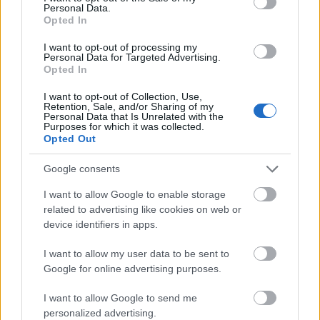
irodalmi vetélkedőt hirdet salgótarjáni középiskolások számára
Personal Data.
Balassi Bálint születésének 465., halálának 425. valamint az író
Opted In
neve felvételének 60. évfordulója alkalmából.
I want to opt-out of processing my
Personal Data for Targeted Advertising.
Opted In
Irodalom, kiállítás az őszi könyvtári napok salgótarjáni
programsorozatában
I want to opt-out of Collection, Use,
Retention, Sale, and/or Sharing of my
Personal Data that Is Unrelated with the
2018.10.02
Purposes for which it was collected.
Opted Out
Kiállítással, könyvbemutatóval, író-olvasó találkozóval is várják a
látogatókat a salgótarjáni Balassi Bálint Megyei Könyvtár által
szervezett Országos Könyvtári Napok helyi rendezvényein; az
Google consents
intézmény többek között gyaloglást szervez a nők egészségéért,
I want to allow Google to enable storage
megemlékezik az aradi vártanúkra és "amnesztia hetet" hirdet
related to advertising like cookies on web or
azoknak az olvasóknak, akik nem vitték vissza időben a
device identifiers in apps.
könyveket.
I want to allow my user data to be sent to
Google for online advertising purposes.
Ünnepi Könyvhét Salgótarjánban
I want to allow Google to send me
2018.06.08
personalized advertising.