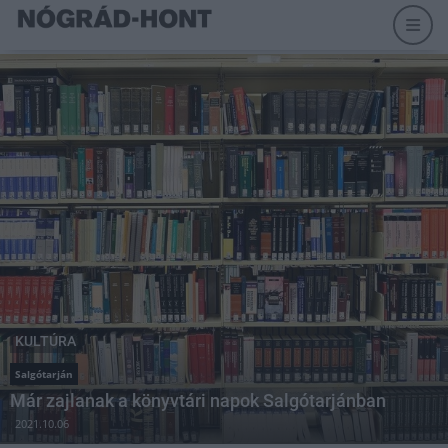
KULTÚRA
Salgótarján
Már zajlanak a könyvtári napok Salgótarjánban
2021.10.06