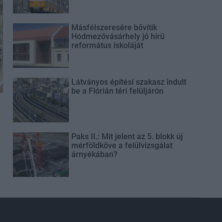
Másfélszeresére bővítik
Hódmezővásárhely jó hírű
református iskoláját
Látványos építési szakasz indult
be a Flórián téri felüljárón
t
Paks II.: Mit jelent az 5. blokk új
mérföldköve a felülvizsgálat
árnyékában?