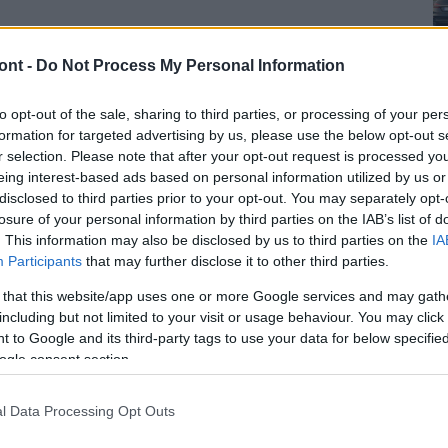
ont -
Do Not Process My Personal Information
 terjedését megelőző óvintézkedés miatt
yvtárban Salgótarjánban 2020. március 12-én.
to opt-out of the sale, sharing to third parties, or processing of your per
formation for targeted advertising by us, please use the below opt-out s
r selection. Please note that after your opt-out request is processed y
eing interest-based ads based on personal information utilized by us or
disclosed to third parties prior to your opt-out. You may separately opt-
losure of your personal information by third parties on the IAB’s list of
. This information may also be disclosed by us to third parties on the
IA
Participants
that may further disclose it to other third parties.
 that this website/app uses one or more Google services and may gath
including but not limited to your visit or usage behaviour. You may click 
 to Google and its third-party tags to use your data for below specifi
ogle consent section.
l Data Processing Opt Outs