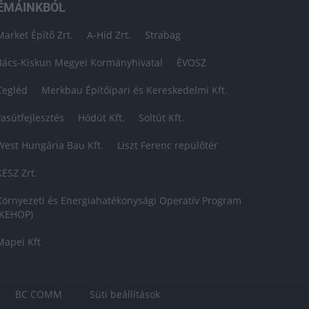
ÉMÁINKBÓL
Market Építő Zrt.
A-Híd Zrt.
Strabag
Bács-Kiskun Megyei Kormányhivatal
ÉVOSZ
Cegléd
Merkbau Építőipari és Kereskedelmi Kft.
vasútfejlesztés
Hódút Kft.
Soltút Kft.
West Hungária Bau Kft.
Liszt Ferenc repülőtér
KÉSZ Zrt.
Környezeti és Energiahatékonysági Operatív Program
(KEHOP)
Mapei Kft
BC COMM
Süti beállítások