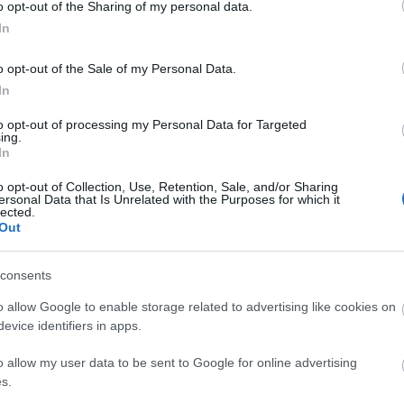
o opt-out of the Sharing of my personal data.
In
o opt-out of the Sale of my Personal Data.
In
to opt-out of processing my Personal Data for Targeted
ing.
In
sét megelőző óvintézkedés miatt ideiglenesen bezárt Balassi
o opt-out of Collection, Use, Retention, Sale, and/or Sharing
arjánban 2020. március 12-én. MTI/Komka Péter
ersonal Data that Is Unrelated with the Purposes for which it
lected.
Out
consents
o allow Google to enable storage related to advertising like cookies on
evice identifiers in apps.
o allow my user data to be sent to Google for online advertising
s.