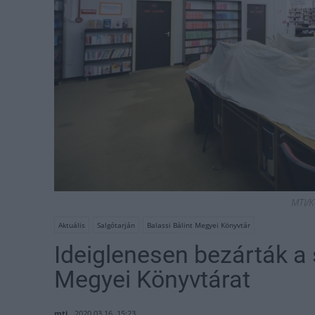
MTI/K
Aktuális
Salgótarján
Balassi Bálint Megyei Könyvtár
Ideiglenesen bezárták a 
Megyei Könyvtárat
mti
2020.03.16. 15:23