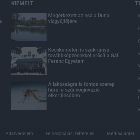
KIEMELT
T
Megérkezett az eső a Duna
a
vízgyűjtőjére
Kecskeméten is szakirányú
továbbképzésekkel erősít a Gál
Ferenc Egyetem
A lakosságra is fontos szerep
hárul a szúnyoginvázió
elkerülésében
Adatvédelem
Felhasználási feltételek
Médiaajánlat