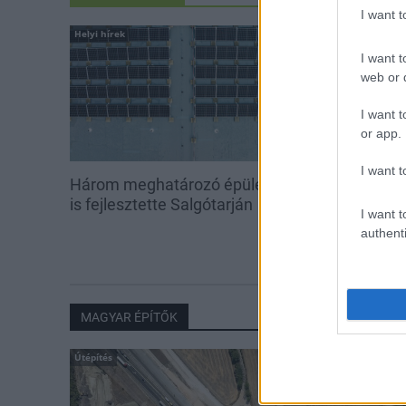
I want 
Helyi hírek
Helyi hírek
I want t
web or d
I want t
or app.
I want t
Három meghatározó épületét
Salgótarjánban
is fejlesztette Salgótarján
Budapest Bár
I want t
authenti
MAGYAR ÉPÍTŐK
Útépítés