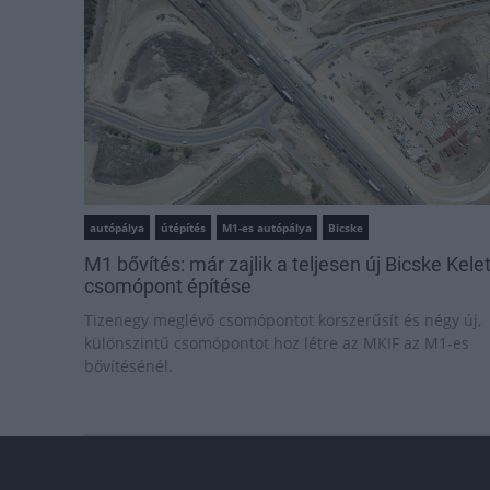
autópálya
útépítés
M1-es autópálya
Bicske
M1 bővítés: már zajlik a teljesen új Bicske Kele
csomópont építése
Tizenegy meglévő csomópontot korszerűsít és négy új,
különszintű csomópontot hoz létre az MKIF az M1-es
bővítésénél.