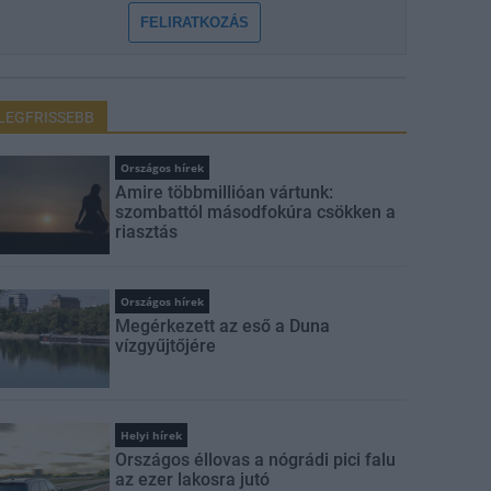
FELIRATKOZÁS
LEGFRISSEBB
Országos hírek
Amire többmillióan vártunk:
szombattól másodfokúra csökken a
riasztás
Országos hírek
Megérkezett az eső a Duna
vízgyűjtőjére
Helyi hírek
Országos éllovas a nógrádi pici falu
az ezer lakosra jutó