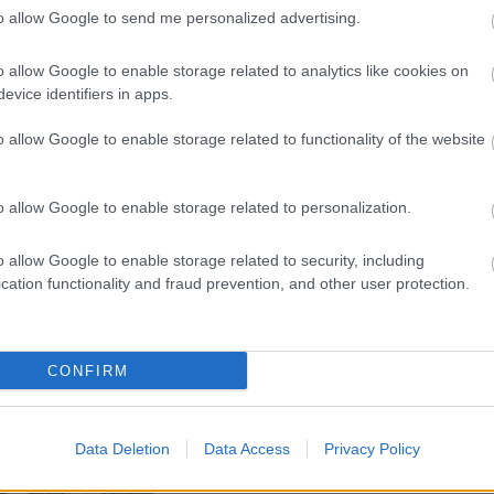
to allow Google to send me personalized advertising.
Helyi hírek
o allow Google to enable storage related to analytics like cookies on
evice identifiers in apps.
o allow Google to enable storage related to functionality of the website
o allow Google to enable storage related to personalization.
 lép fel a
Nagyot lép előre Nógrád
buszos elérhetősége
o allow Google to enable storage related to security, including
cation functionality and fraud prevention, and other user protection.
CONFIRM
Új gyalogosátkelők és jelzőlámpás
Data Deletion
Data Access
Privacy Policy
csomópont épül Angyalföldön