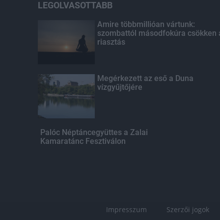
LEGOLVASOTTABB
Amire többmillióan vártunk:
szombattól másodfokúra csökken 
riasztás
Megérkezett az eső a Duna
vízgyűjtőjére
Palóc Néptáncegyüttes a Zalai
Kamaratánc Fesztiválon
Impresszum
Szerzői jogok