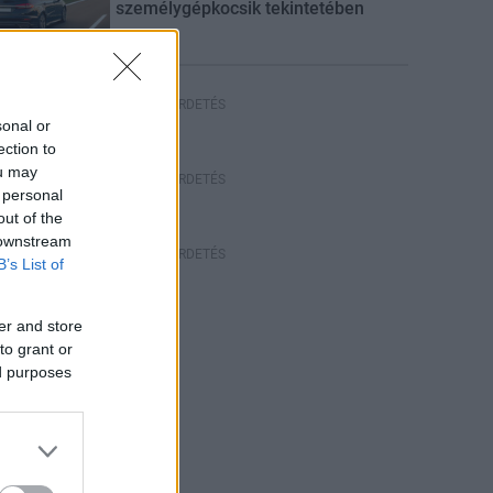
személygépkocsik tekintetében
HIRDETÉS
sonal or
ection to
ou may
HIRDETÉS
 personal
out of the
 downstream
HIRDETÉS
B’s List of
er and store
to grant or
ed purposes