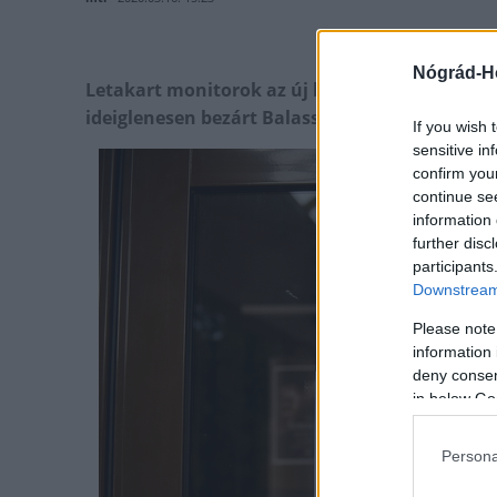
Nógrád-H
Letakart monitorok az új koronavírus-járvány
ideiglenesen bezárt Balassi Bálint Megyei Kön
If you wish 
sensitive in
confirm you
continue se
information 
further disc
participants
Downstream 
Please note
information 
deny consent
in below Go
Persona