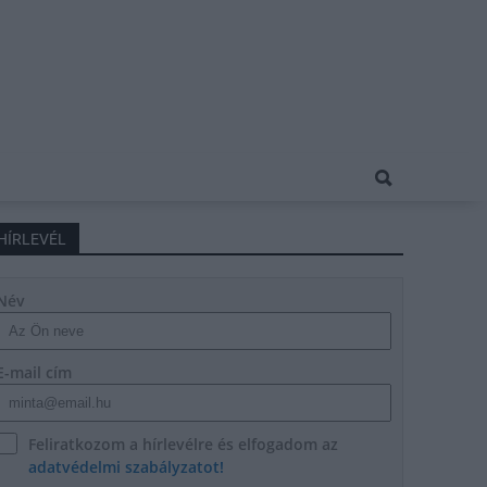
HÍRLEVÉL
Név
E-mail cím
Feliratkozom a hírlevélre és elfogadom az
adatvédelmi szabályzatot!