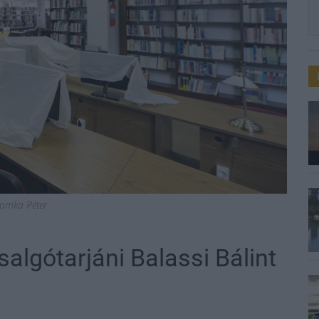
omka Péter
salgótarjáni Balassi Bálint