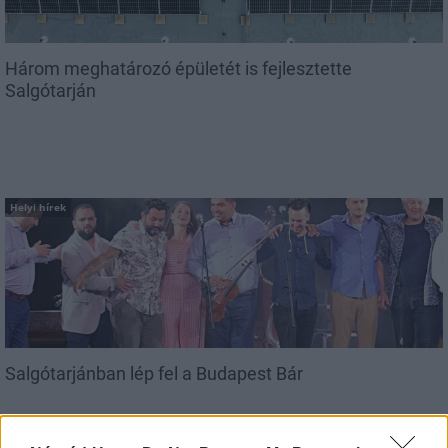
Három meghatározó épületét is fejlesztette
Salgótarján
Helyi hírek
Salgótarjánban lép fel a Budapest Bár