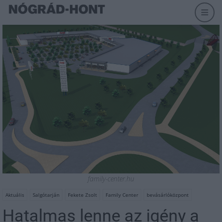
family-center.hu
Aktuális
Salgótarján
Fekete Zsolt
Family Center
bevásárlóközpont
Hatalmas lenne az igény a