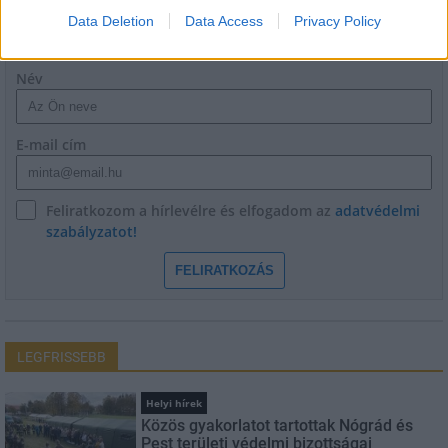
Data Deletion
Data Access
Privacy Policy
HÍRLEVÉL
Név
E-mail cím
Feliratkozom a hírlevélre és elfogadom az
adatvédelmi
szabályzatot!
FELIRATKOZÁS
LEGFRISSEBB
Helyi hírek
Közös gyakorlatot tartottak Nógrád és
Pest területi védelmi bizottságai