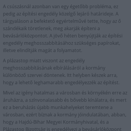
A csúszásnál azonban van egy égetőbb probléma, ez
pedig az építési engedély közelgő lejáró határideje. A
tárgyaláson a befektető egyértelművé tette, hogy az ő
szándékaik töretlenek, meg akarják építeni a
bevásárlóközpontot. A jövő héten benyújtják az építési
engedély meghosszabbításához szükséges papírokat,
illetve elindítják magát a folyamatot.
A plázastop miatt viszont az engedély
meghosszabbításának elbírálásáról a kormány
különböző szervei döntenek. Itt helyben készek arra,
hogy a lehető leghamarabb engedélyezzék az építést.
Mivel az igény hatalmas a városban és környékén erre az
áruházra, a színvonalasabb és bővebb kínálatra, és mert
ez a beruházás újabb munkahelyeket teremtene a
városban, ezért bíznak a kormány jóindulatában, abban,
hogy a Hajdú-Bihar Megyei Kormányhivatal, és a
Plázastop Bizottság is engedélyezi a bevásárlóközpont