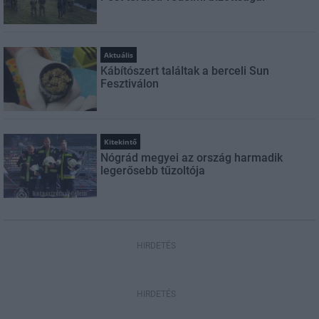
Aktuális
Kábítószert találtak a berceli Sun
Fesztiválon
Kitekintő
Nógrád megyei az ország harmadik
legerősebb tűzoltója
HIRDETÉS
HIRDETÉS