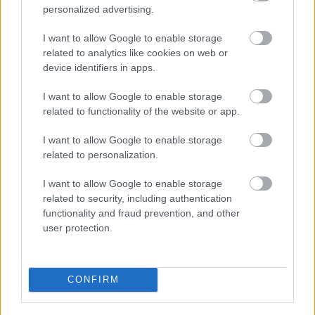
personalized advertising.
árnyékában?
I want to allow Google to enable storage
related to analytics like cookies on web or
Elkészült a Liszt Ferenc repülőtér
device identifiers in apps.
közelében lévő logisztikai bázis út- és
közműhálózatának fejlesztése
I want to allow Google to enable storage
related to functionality of the website or app.
I want to allow Google to enable storage
Látlelet a hazai víziközművekről?
Egyetlen, fél évszázados vezetéken
related to personalization.
múlt Bicske vízellátása
I want to allow Google to enable storage
related to security, including authentication
functionality and fraud prevention, and other
Épített öröksége megújításával is készül
user protection.
Mohács a csata ötszázadik
évfordulójára
CONFIRM