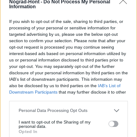
Nógrád-Hont -
Do Not Process My Personal
Information
Helyi hírek
If you wish to opt-out of the sale, sharing to third parties, or
processing of your personal or sensitive information for
targeted advertising by us, please use the below opt-out
section to confirm your selection. Please note that after your
opt-out request is processed you may continue seeing
interest-based ads based on personal information utilized by
us or personal information disclosed to third parties prior to
your opt-out. You may separately opt-out of the further
Nagyot lép előre Nógrád buszos elérhetősége
disclosure of your personal information by third parties on the
IAB’s list of downstream participants. This information may
also be disclosed by us to third parties on the
IAB’s List of
Downstream Participants
that may further disclose it to other
third parties.
Please note that this website/app uses one or more Google
Personal Data Processing Opt Outs
services and may gather and store information including but
not limited to your visit or usage behaviour. You may click to
I want to opt-out of the Sharing of my
MAGYAR ÉPÍTŐK
personal data.
grant or deny consent to Google and its third-party tags to
Opted In
use your data for below specified purposes in below Google