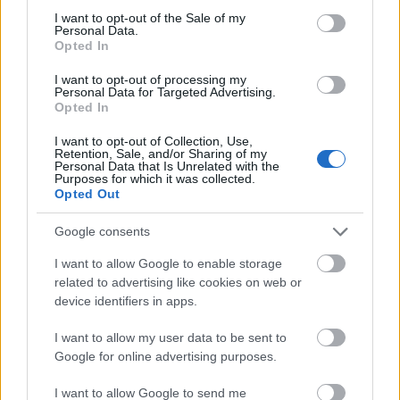
consent section.
Útépítés
I want to opt-out of the Sale of my
Personal Data.
Opted In
I want to opt-out of processing my
Personal Data for Targeted Advertising.
Opted In
I want to opt-out of Collection, Use,
Retention, Sale, and/or Sharing of my
Personal Data that Is Unrelated with the
Purposes for which it was collected.
Opted Out
Google consents
HE-DO
BKK
KM Építő Kft.
Főmterv Mérnöki Tervező Zrt.
I want to allow Google to enable storage
Látványos építési szakasz indult be a Flórián téri
related to advertising like cookies on web or
felüljárón
device identifiers in apps.
A tartós nyári hőség jelentős kihívás elé állítja a KM Építőt,
I want to allow my user data to be sent to
ennek ellenére folyamatosan halad az aszfaltozás.
Google for online advertising purposes.
Paks II.: Mit jelent az 5. blokk új
I want to allow Google to send me
mérföldköve a felülvizsgálat