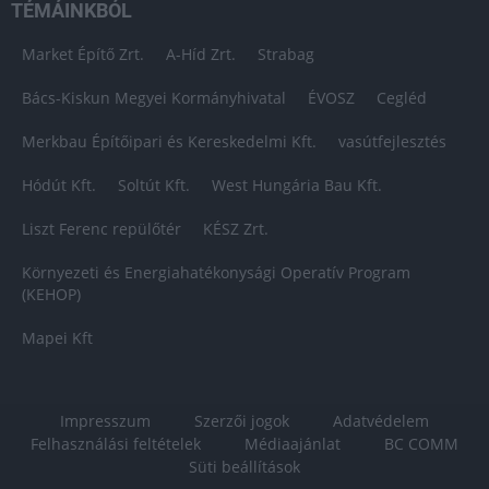
TÉMÁINKBÓL
Market Építő Zrt.
A-Híd Zrt.
Strabag
Bács-Kiskun Megyei Kormányhivatal
ÉVOSZ
Cegléd
Merkbau Építőipari és Kereskedelmi Kft.
vasútfejlesztés
Hódút Kft.
Soltút Kft.
West Hungária Bau Kft.
Liszt Ferenc repülőtér
KÉSZ Zrt.
Környezeti és Energiahatékonysági Operatív Program
(KEHOP)
Mapei Kft
Impresszum
Szerzői jogok
Adatvédelem
Felhasználási feltételek
Médiaajánlat
BC COMM
Süti beállítások