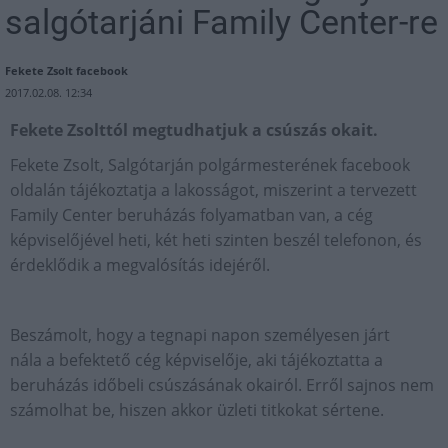
salgótarjáni Family Center-re
Fekete Zsolt facebook
2017.02.08. 12:34
Fekete Zsolttól megtudhatjuk a csúszás okait.
Fekete Zsolt, Salgótarján polgármesterének facebook
oldalán tájékoztatja a lakosságot, miszerint a tervezett
Family Center beruházás folyamatban van, a cég
képviselőjével heti, két heti szinten beszél telefonon, és
érdeklődik a megvalósítás idejéről.
Beszámolt, hogy a tegnapi napon személyesen járt
nála a befektető cég képviselője, aki tájékoztatta a
beruházás időbeli csúszásának okairól. Erről sajnos nem
számolhat be, hiszen akkor üzleti titkokat sértene.