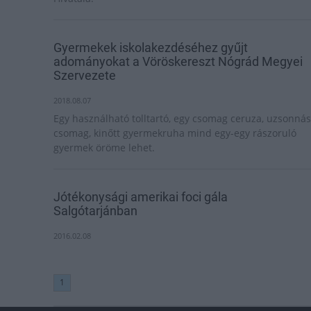
Gyermekek iskolakezdéséhez gyűjt
adományokat a Vöröskereszt Nógrád Megyei
Szervezete
2018.08.07
Egy használható tolltartó, egy csomag ceruza, uzsonnás
csomag, kinőtt gyermekruha mind egy-egy rászoruló
gyermek öröme lehet.
Jótékonysági amerikai foci gála
Salgótarjánban
2016.02.08
1