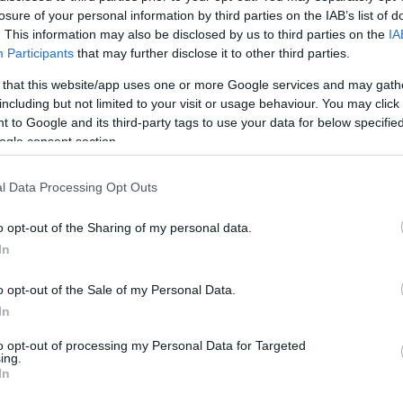
losure of your personal information by third parties on the IAB’s list of
2022.09.11
. This information may also be disclosed by us to third parties on the
IA
Participants
that may further disclose it to other third parties.
Helyi hírek
 that this website/app uses one or more Google services and may gath
including but not limited to your visit or usage behaviour. You may click 
 to Google and its third-party tags to use your data for below specifi
ogle consent section.
l Data Processing Opt Outs
o opt-out of the Sharing of my personal data.
In
o opt-out of the Sale of my Personal Data.
A korábban már jóváhagyott pénzbeli támogatások után
In
az országos katasztrófavédelmi főigazgató döntött az
önkormányzati tűzoltóságok és az önkéntes tűzoltó
to opt-out of processing my Personal Data for Targeted
ing.
egyesületek természetbeni támogatásairól is.
In