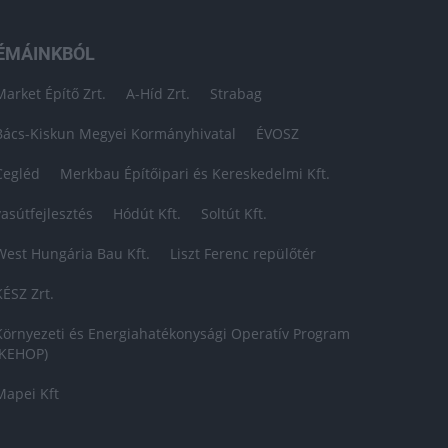
ÉMÁINKBÓL
Market Építő Zrt.
A-Híd Zrt.
Strabag
Bács-Kiskun Megyei Kormányhivatal
ÉVOSZ
Cegléd
Merkbau Építőipari és Kereskedelmi Kft.
vasútfejlesztés
Hódút Kft.
Soltút Kft.
West Hungária Bau Kft.
Liszt Ferenc repülőtér
KÉSZ Zrt.
Környezeti és Energiahatékonysági Operatív Program
(KEHOP)
Mapei Kft