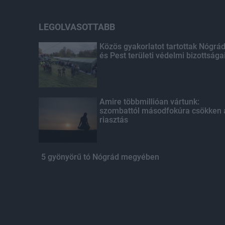
LEGOLVASOTTABB
Közös gyakorlatot tartottak Nógrá
és Pest területi védelmi bizottsága
Amire többmillióan vártunk:
szombattól másodfokúra csökken 
riasztás
5 gyönyörű tó Nógrád megyében