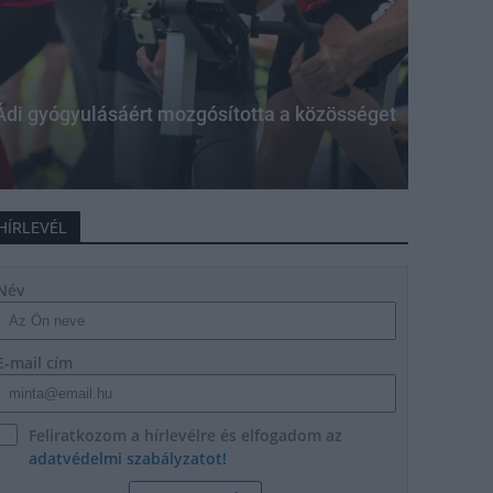
 Ádi gyógyulásáért mozgósította a közösséget
HÍRLEVÉL
Név
E-mail cím
Feliratkozom a hírlevélre és elfogadom az
adatvédelmi szabályzatot!