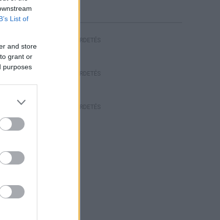
 downstream
B’s List of
HIRDETÉS
er and store
to grant or
ed purposes
HIRDETÉS
HIRDETÉS