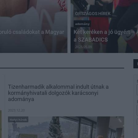
ORSZÁGOS HÍREK
adomány
zoruló családokat a Magyar
Két keréken a jó ügyért –
a SZABADICS
2025.05.09
Tizenharmadik alkalommal indult útnak a
kormányhivatali dolgozók karácsonyi
adománya
2023.12.20
Helyi hírek