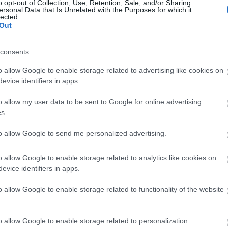
o opt-out of Collection, Use, Retention, Sale, and/or Sharing
ersonal Data that Is Unrelated with the Purposes for which it
Mélyszegénységben élő gyerekeknek gyűjt az
lected.
evangélikus egyház
Out
2021.12.07
consents
Országos hírek
o allow Google to enable storage related to advertising like cookies on
evice identifiers in apps.
o allow my user data to be sent to Google for online advertising
s.
to allow Google to send me personalized advertising.
o allow Google to enable storage related to analytics like cookies on
evice identifiers in apps.
o allow Google to enable storage related to functionality of the website
Az evangélikus egyház - csatlakozva az akcióhoz -
országos gyűjtést hirdet az ötletadó,
mélyszegénységben élő nagycserkeszi és olcsvai
o allow Google to enable storage related to personalization.
gyerekek javára.