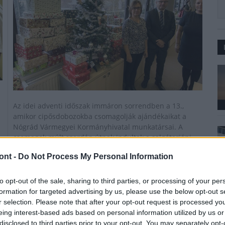
Az idei adventi időszak immáron sorrendben a 13.,
amikor cipősdobozokba csomagolják ajándékaikat a
Nógrád Vármegyei Kormányhivatal munkatársai. A
csomagok múlt szerdán útnak indultak a salgótarjáni
kormányablakból annak érdekében, hogy karácsonyig
ont -
Do Not Process My Personal Information
mindegyik eljusson oda, ahol arra a legnagyobb
szükség van.
to opt-out of the sale, sharing to third parties, or processing of your per
formation for targeted advertising by us, please use the below opt-out s
r selection. Please note that after your opt-out request is processed y
Természetbeni támogatás az önkormányzati
eing interest-based ads based on personal information utilized by us or
tűzoltóságoknak és önkéntes tűzoltó
disclosed to third parties prior to your opt-out. You may separately opt-
egyesületeknek