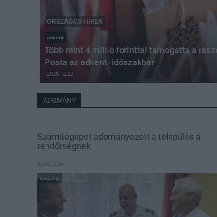
ORSZÁGOS HÍREK
advent
Több mint 4 millió forinttal támogatta a rás
Posta az adventi időszakban
2025.12.22
ADOMÁNY
Számítógépet adományozott a település a
rendőrségnek
2024.09.04
Aktuális