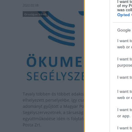
I want t
2022.02.08
of my P
was col
Országos hírek
Opted 
Google 
I want t
web or d
I want t
purpose
I want 
I want t
Tavaly többen és többet adakoztak a postákon
web or d
elhelyezett perselyekbe, így csaknem 11 millió forint
adományt gyűjtött a Magyar Posta Zrt. az Ökumenikus
I want t
Segélyszervezetnek, a társaság és a segélyszervezet
or app.
együttműködése idén is folytatódik - tudatta a Magyar
Posta Zrt.
I want t