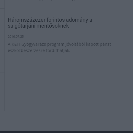
Háromszázezer forintos adomány a
salgótarjáni mentősöknek
2016.07.25
A K&H Gyógyvarázs program jóvoltából kapott pénzt
eszközbeszerzésre fordíthatják.