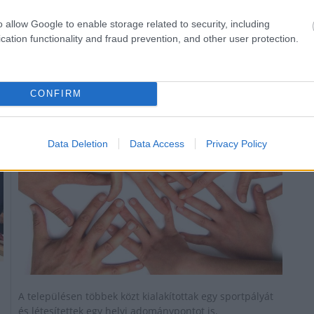
o allow Google to enable storage related to security, including
cation functionality and fraud prevention, and other user protection.
Terényben hajtott végre fejleszést a Johannita
Segítő Szolgálat
2020.05.06
CONFIRM
Helyi hírek
Data Deletion
Data Access
Privacy Policy
A településen többek közt kialakítottak egy sportpályát
és létesítettek egy helyi adománypontot is.