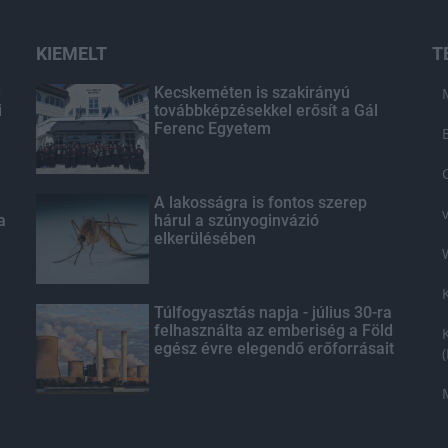
KIEMELT
T
d
Kecskeméten is szakirányú
i
továbbképzésekkel erősít a Gál
Ferenc Egyetem
A lakosságra is fontos szerep
a
hárul a szúnyoginvázió
elkerülésében
Túlfogyasztás napja - július 30-ra
felhasználta az emberiség a Föld
egész évre elegendő erőforrásait