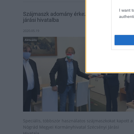
I want t
Szájmaszk adomány érkezett a szécsényi
authenti
járási hivatalba
2020.05.19
Aktuális
Speciális, többször használatos szájmaszkokat kapott a
Nógrád Megyei Kormányhivatal Szécsényi Járási
Hivatala.