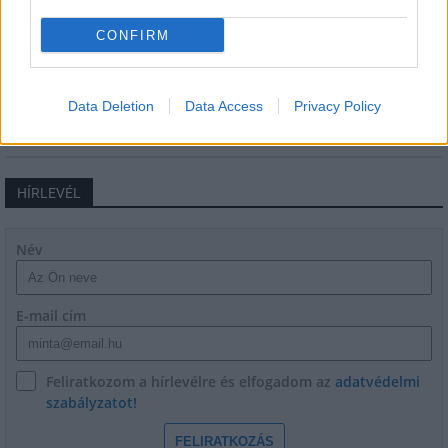
Történelmi táj, amelynek minden köve
CONFIRM
mesél – megújul a tatai Angolkert
Data Deletion
Data Access
Privacy Policy
HÍRLEVÉL
Név
E-mail cím
Feliratkozom a hírlevélre és elfogadom az
adatvédelmi
szabályzatot!
FELIRATKOZÁS