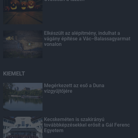
Elkészült az alépítmény, indulhat a
vágány építése a Vác–Balassagyarmat
vonalon
KIEMELT
Megérkezett az eső a Duna
vízgyűjtőjére
Kecskeméten is szakirányú
továbbképzésekkel erősít a Gál Ferenc
Egyetem