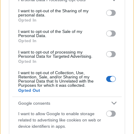
services and may gather and store information including but
not limited to your visit or usage behaviour. You may click to
I want to opt-out of the Sharing of my
personal data.
grant or deny consent to Google and its third-party tags to
Opted In
use your data for below specified purposes in below Google
consent section.
I want to opt-out of the Sale of my
Personal Data.
MAGYAR ÉPÍTŐK
Opted In
I want to opt-out of processing my
Útépítés
Personal Data for Targeted Advertising.
Opted In
I want to opt-out of Collection, Use,
Retention, Sale, and/or Sharing of my
Personal Data that Is Unrelated with the
Purposes for which it was collected.
Opted Out
Google consents
I want to allow Google to enable storage
related to advertising like cookies on web or
device identifiers in apps.
útfelújítás
Pestszentlőrinc
XVIII. kerület
Profunda Bau