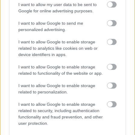
I want to allow my user data to be sent to
Szinte teljes hosszában megújítják a Lakatos úti
Google for online advertising purposes.
lakótelep legfontosabb utcáját
I want to allow Google to send me
Pestszentlőrinc egyik első lakótelepén kanyarog a Dolgozó utca,
personalized advertising.
amelynek komplex burkolatmegújításáért felel a Profunda Bau.
I want to allow Google to enable storage
Új vízáteresztő burkolatú parkolók
related to analytics like cookies on web or
épülnek Zuglóban – helyben tartják a
device identifiers in apps.
csapadékvizet
I want to allow Google to enable storage
related to functionality of the website or app.
Nem az üres, hanem az okosan működő
épület energiatakarékos
I want to allow Google to enable storage
related to personalization.
I want to allow Google to enable storage
related to security, including authentication
Újragondolják Lipótváros rejtett, zöld
functionality and fraud prevention, and other
parkját
user protection.