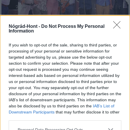
Nógrád-Hont -
Do Not Process My Personal
Salgótarjánban lép fel a Budapest Bár
Information
If you wish to opt-out of the sale, sharing to third parties, or
processing of your personal or sensitive information for
targeted advertising by us, please use the below opt-out
section to confirm your selection. Please note that after your
Helyi hírek
opt-out request is processed you may continue seeing
interest-based ads based on personal information utilized by
us or personal information disclosed to third parties prior to
your opt-out. You may separately opt-out of the further
disclosure of your personal information by third parties on the
IAB’s list of downstream participants. This information may
also be disclosed by us to third parties on the
IAB’s List of
Downstream Participants
that may further disclose it to other
Nagyot lép előre Nógrád buszos elérhetősége
third parties.
Please note that this website/app uses one or more Google
Personal Data Processing Opt Outs