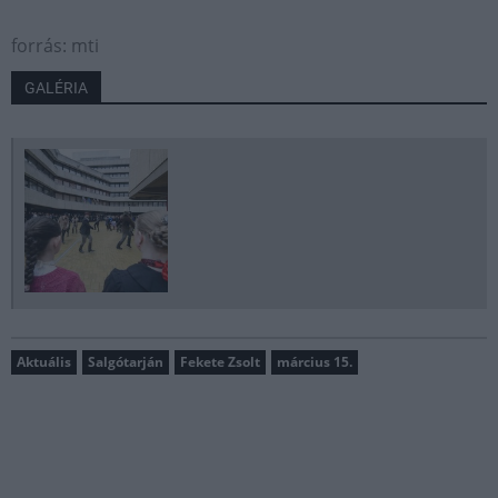
forrás: mti
GALÉRIA
Aktuális
Salgótarján
Fekete Zsolt
március 15.