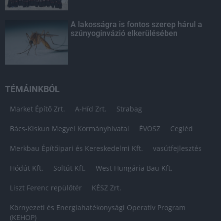
A lakosságra is fontos szerep hárul a
szúnyoginvázió elkerülésében
TÉMÁINKBÓL
Market Építő Zrt.
A-Híd Zrt.
Strabag
Bács-Kiskun Megyei Kormányhivatal
ÉVOSZ
Cegléd
Merkbau Építőipari és Kereskedelmi Kft.
vasútfejlesztés
Hódút Kft.
Soltút Kft.
West Hungária Bau Kft.
Liszt Ferenc repülőtér
KÉSZ Zrt.
Környezeti és Energiahatékonysági Operatív Program
(KEHOP)