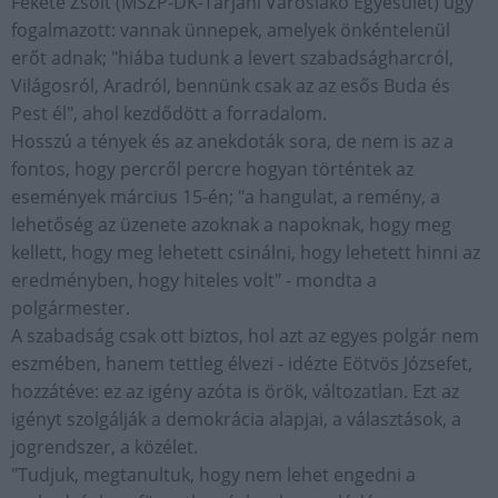
Fekete Zsolt (MSZP-DK-Tarjáni Városlakó Egyesület) úgy
fogalmazott: vannak ünnepek, amelyek önkéntelenül
erőt adnak; "hiába tudunk a levert szabadságharcról,
Világosról, Aradról, bennünk csak az az esős Buda és
Pest él", ahol kezdődött a forradalom.
Hosszú a tények és az anekdoták sora, de nem is az a
fontos, hogy percről percre hogyan történtek az
események március 15-én; "a hangulat, a remény, a
lehetőség az üzenete azoknak a napoknak, hogy meg
kellett, hogy meg lehetett csinálni, hogy lehetett hinni az
eredményben, hogy hiteles volt" - mondta a
polgármester.
A szabadság csak ott biztos, hol azt az egyes polgár nem
eszmében, hanem tettleg élvezi - idézte Eötvös Józsefet,
hozzátéve: ez az igény azóta is örök, változatlan. Ezt az
igényt szolgálják a demokrácia alapjai, a választások, a
jogrendszer, a közélet.
"Tudjuk, megtanultuk, hogy nem lehet engedni a