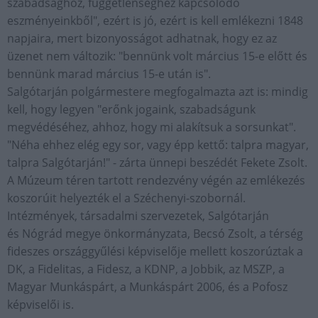
szabadsághoz, függetlenséghez kapcsolódó
eszményeinkből", ezért is jó, ezért is kell emlékezni 1848
napjaira, mert bizonyosságot adhatnak, hogy ez az
üzenet nem változik: "bennünk volt március 15-e előtt és
bennünk marad március 15-e után is".
Salgótarján polgármestere megfogalmazta azt is: mindig
kell, hogy legyen "erőnk jogaink, szabadságunk
megvédéséhez, ahhoz, hogy mi alakítsuk a sorsunkat".
"Néha ehhez elég egy sor, vagy épp kettő: talpra magyar,
talpra Salgótarján!" - zárta ünnepi beszédét Fekete Zsolt.
A Múzeum téren tartott rendezvény végén az emlékezés
koszorúit helyezték el a Széchenyi-szobornál.
Intézmények, társadalmi szervezetek, Salgótarján
és Nógrád megye önkormányzata, Becsó Zsolt, a térség
fideszes országgyűlési képviselője mellett koszorúztak a
DK, a Fidelitas, a Fidesz, a KDNP, a Jobbik, az MSZP, a
Magyar Munkáspárt, a Munkáspárt 2006, és a Pofosz
képviselői is.