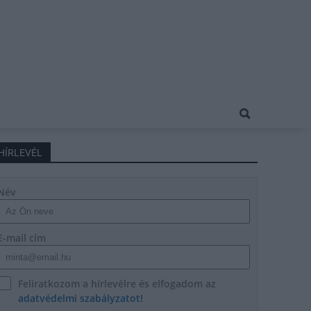
HÍRLEVÉL
Név
E-mail cím
Feliratkozom a hírlevélre és elfogadom az
adatvédelmi szabályzatot!