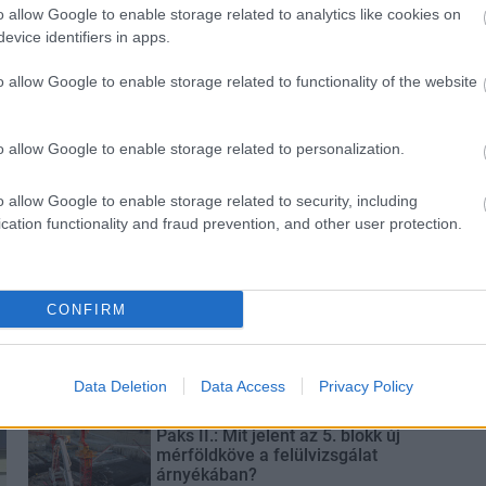
o allow Google to enable storage related to analytics like cookies on
evice identifiers in apps.
o allow Google to enable storage related to functionality of the website
ározó épületét
Vasárnap Nógrádot is eléri a
 Salgótarján
legmagasabb figyelmeztetés
o allow Google to enable storage related to personalization.
o allow Google to enable storage related to security, including
cation functionality and fraud prevention, and other user protection.
CONFIRM
Látványos építési szakasz indult
be a Flórián téri felüljárón
Data Deletion
Data Access
Privacy Policy
Paks II.: Mit jelent az 5. blokk új
mérföldköve a felülvizsgálat
árnyékában?