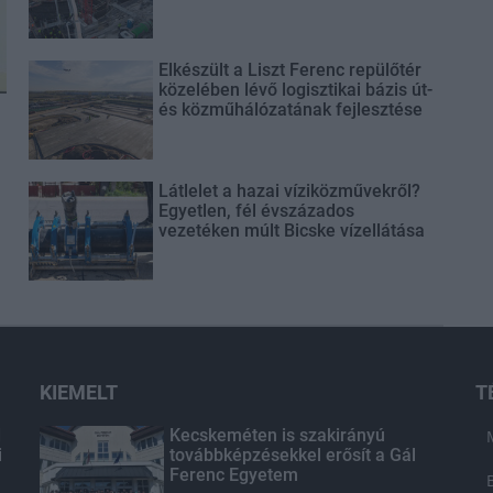
Elkészült a Liszt Ferenc repülőtér
közelében lévő logisztikai bázis út-
és közműhálózatának fejlesztése
Látlelet a hazai víziközművekről?
Egyetlen, fél évszázados
vezetéken múlt Bicske vízellátása
KIEMELT
T
d
Kecskeméten is szakirányú
i
továbbképzésekkel erősít a Gál
Ferenc Egyetem