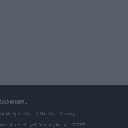
ÉMÁINKBÓL
Market Építő Zrt.
A-Híd Zrt.
Strabag
Bács-Kiskun Megyei Kormányhivatal
ÉVOSZ