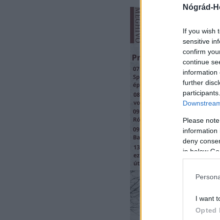
Nógrád-H
If you wish 
sensitive in
confirm you
continue se
information 
further disc
participants
Downstream 
Please note
information 
deny consent
in below Go
Persona
I want t
Opted 