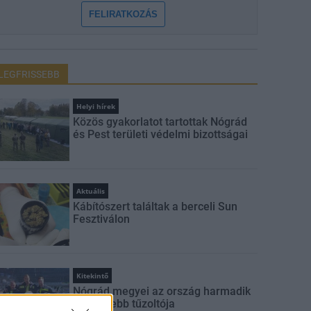
FELIRATKOZÁS
LEGFRISSEBB
Helyi hírek
Közös gyakorlatot tartottak Nógrád
és Pest területi védelmi bizottságai
Aktuális
Kábítószert találtak a berceli Sun
Fesztiválon
Kitekintő
Nógrád megyei az ország harmadik
legerősebb tűzoltója