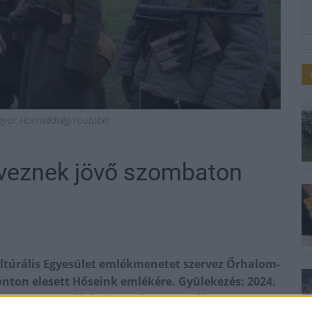
Magyar Honnvédség/Youtube)
veznek jövő szombaton
túrális Egyesület emlékmenetet szervez Őrhalom-
onton elesett Hőseink emlékére. Gyülekezés: 2024.
gyarmat Honvédelmi Sportközpontnál.