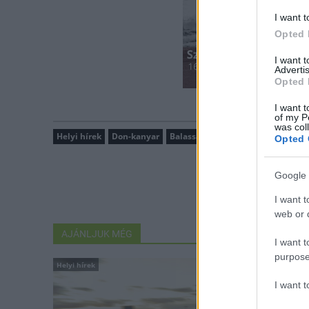
I want t
Opted 
I want 
Advertis
Opted 
I want t
of my P
was col
Helyi hírek
Don-kanyar
Balassagyarmat
Opted 
Google 
I want t
web or d
AJÁNLJUK MÉG
I want t
purpose
Helyi hírek
Helyi hírek
I want 