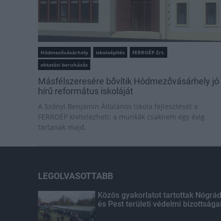
Hódmezővásárhely
iskolaépítés
FERROÉP Zrt.
oktatási beruházás
Másfélszeresére bővítik Hódmezővásárhely jó
hírű református iskoláját
A Szőnyi Benjámin Általános Iskola fejlesztését a
FERROÉP kivitelezheti; a munkák csaknem egy évig
tartanak majd.
LEGOLVASOTTABB
Közös gyakorlatot tartottak Nógrá
és Pest területi védelmi bizottsága