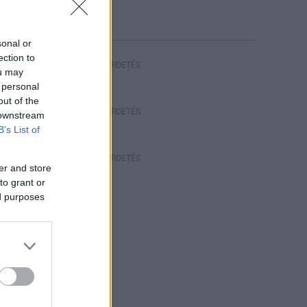
sonal or
ection to
HIRDETÉS
ou may
 personal
out of the
HIRDETÉS
 downstream
B’s List of
HIRDETÉS
er and store
to grant or
ed purposes