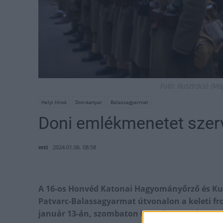
Fotó: Illusztráció (
Helyi hírek
Don-kanyar
Balassagyarmat
Doni emlékmenetet szer
mti
2024.01.06. 08:58
A 16-os Honvéd Katonai Hagyományőrző és Kul
Patvarc-Balassagyarmat útvonalon a keleti fr
január 13-án, szombaton 07:30-kor a Balassa