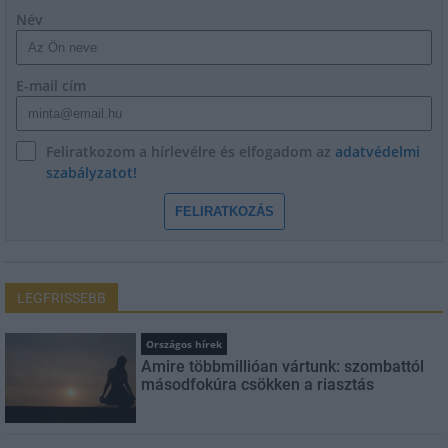
Név
E-mail cím
Feliratkozom a hírlevélre és elfogadom az
adatvédelmi
szabályzatot!
FELIRATKOZÁS
LEGFRISSEBB
Országos hírek
Amire többmillióan vártunk: szombattól
másodfokúra csökken a riasztás