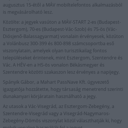
augusztus 15-étől a MÁV mobiltelefontos alkalmazásból
is megvásárolható lesz.
Közölte: a jegyek vasúton a MÁV-START 2-es (Budapest-
Esztergom), 70-es (Budapest-Vác-Szob) és 75-ös (Vác-
Diósjenő-Balassagyarmat) vonalain érvényesek, közúton
a Volánbusz 300-399 és 800-898 számcsoportba eső
viszonylatain, amelyek olyan turisztikailag fontos
településeket érintenek, mint Esztergom, Szentendre és
Vác. A HÉV-en a H5-ös vonalon Békásmegyer és
Szentendre közötti szakaszon lesz érvényes a napijegy.
Spányik Gábor, a Mahart PassNave Kft. ügyvezető
igazgatója hozzátette, hogy társaság menetrend szerinti
dunakanyari körjáratain használható a jegy.
Az utasok a Vác-Visegrád, az Esztergom-Zebegény, a
Szentendre-Visegrád vagy a Visegrád-Nagymaros-
Zebegény-Dömös viszonylat közül választhatják ki, hogy
melyik vonalon használják fel a jegyet.