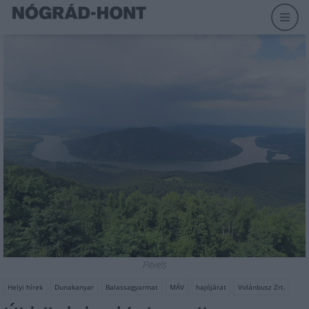
Pexels
Helyi hírek
Dunakanyar
Balassagyarmat
MÁV
hajójárat
Volánbusz Zrt.