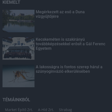
KIEMELT
Megérkezett az eső a Duna
vízgyűjtőjére
Kecskeméten is szakirányú
továbbképzésekkel erősít a Gál Ferenc
Egyetem
A lakosságra is fontos szerep hárul a
szúnyoginvázió elkerülésében
TÉMÁINKBÓL
Market Építő Zrt.
A-Híd Zrt.
Strabag