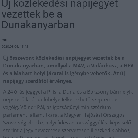
Új közlekedési napijegyet
vezettek be a
Dunakanyarban
mti
2020.08.06. 15:15
Új összevont közlekedési napijegyet vezettek be a
Dunakanyarban, amellyel a MÁV, a Volánbusz, a HÉV
és a Mahart helyi járatai is igénybe vehetők. Az új
napijegy szerdától érvényes.
A 24 órás jeggyel a Pilis, a Duna és a Börzsöny bármelyik
népszerű kirándulóhelye felkereshető szeptember
végéig. Völner Pál, az igazságügyi minisztérium
parlamenti államtitkára, a Magyar Hajózási Országos
Szövetség elnöke, helyi fideszes országgyűlési képviselő
szerint a jegy bevezetése szervezesen illeszkedik ahhoz,
hogy a Dunakanyar kiemelt turisztikai térség lett.