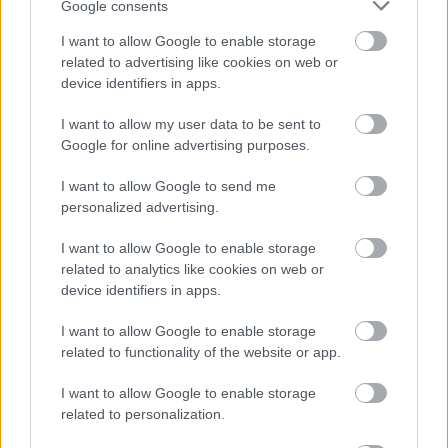
Google consents
I want to allow Google to enable storage
related to advertising like cookies on web or
device identifiers in apps.
I want to allow my user data to be sent to
Google for online advertising purposes.
I want to allow Google to send me
autópálya
útépítés
M1-es autópálya
Bicske
personalized advertising.
M1 bővítés: már zajlik a teljesen új Bicske Kelet
csomópont építése
I want to allow Google to enable storage
related to analytics like cookies on web or
Tizenegy meglévő csomópontot korszerűsít és négy új,
device identifiers in apps.
különszintű csomópontot hoz létre az MKIF az M1-es
bővítésénél.
I want to allow Google to enable storage
related to functionality of the website or app.
Új gyalogosátkelők és jelzőlámpás
csomópont épül Angyalföldön
I want to allow Google to enable storage
related to personalization.