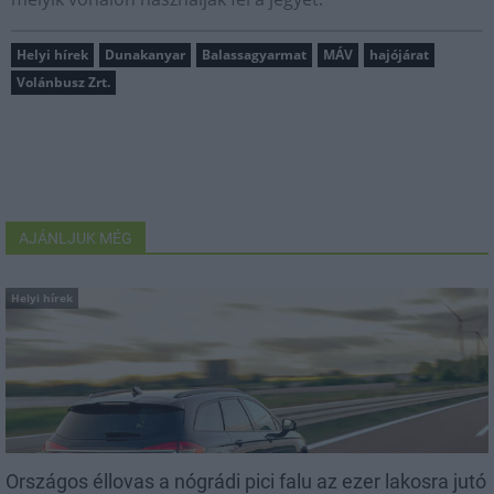
Helyi hírek
Dunakanyar
Balassagyarmat
MÁV
hajójárat
Volánbusz Zrt.
AJÁNLJUK MÉG
Helyi hírek
Országos éllovas a nógrádi pici falu az ezer lakosra jutó