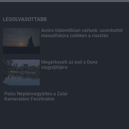
LEGOLVASOTTABB
Amire többmillióan vártunk: szombattól
másodfokúra csökken a riasztás
Megérkezett az eső a Duna
vízgyűjtőjére
Palóc Néptáncegyüttes a Zalai
Kamaratánc Fesztiválon