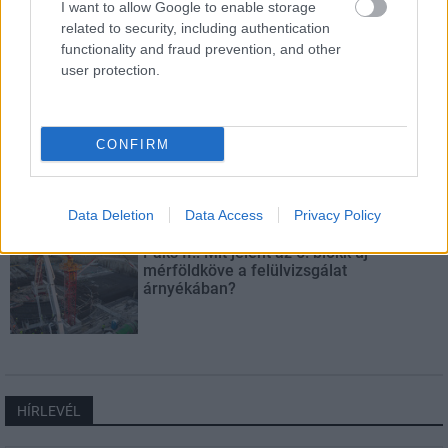
I want to allow Google to enable storage
related to security, including authentication
Másfélszeresére bővítik
Hódmezővásárhely jó hírű református
functionality and fraud prevention, and other
iskoláját
user protection.
Látványos építési szakasz indult be a
CONFIRM
Flórián téri felüljárón
Data Deletion
Data Access
Privacy Policy
Paks II.: Mit jelent az 5. blokk új
mérföldköve a felülvizsgálat
árnyékában?
HÍRLEVÉL