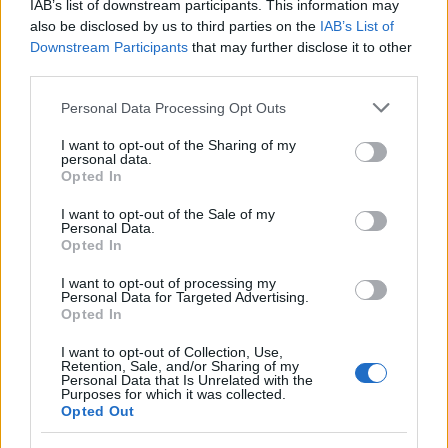
IAB’s list of downstream participants. This information may
also be disclosed by us to third parties on the
IAB’s List of
Downstream Participants
that may further disclose it to other
third parties.
Please note that this website/app uses one or more Google
Personal Data Processing Opt Outs
services and may gather and store information including but
not limited to your visit or usage behaviour. You may click to
I want to opt-out of the Sharing of my
Vasárnap Nógrádot is eléri a legmagasabb
personal data.
grant or deny consent to Google and its third-party tags to
figyelmeztetés
Opted In
use your data for below specified purposes in below Google
consent section.
I want to opt-out of the Sale of my
Personal Data.
Opted In
I want to opt-out of processing my
Personal Data for Targeted Advertising.
Opted In
MAGYAR ÉPÍTŐK
I want to opt-out of Collection, Use,
Retention, Sale, and/or Sharing of my
Personal Data that Is Unrelated with the
Útépítés
Purposes for which it was collected.
Opted Out