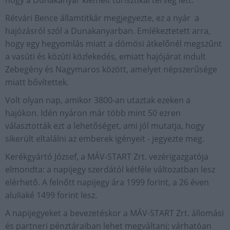
Rétvári Bence államtitkár megjegyezte, ez a nyár a
hajózásról szól a Dunakanyarban. Emlékeztetett arra,
hogy egy hegyomlás miatt a dömösi átkelőnél megszűnt
a vasúti és közúti közlekedés, emiatt hajójárat indult
Zebegény és Nagymaros között, amelyet népszerűsége
miatt bővítettek.
Volt olyan nap, amikor 3800-an utaztak ezeken a
hajókon. Idén nyáron már több mint 50 ezren
választották ezt a lehetőséget, ami jól mutatja, hogy
sikerült eltalálni az emberek igényeit - jegyezte meg.
Kerékgyártó József, a MÁV-START Zrt. vezérigazgatója
elmondta: a napijegy szerdától kétféle változatban lesz
elérhető. A felnőtt napijegy ára 1999 forint, a 26 éven
aluliaké 1499 forint lesz.
A napijegyeket a bevezetéskor a MÁV-START Zrt. állomási
és partneri pénztáraiban lehet megváltani; várhatóan