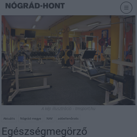
A kép illusztráció - tmsport.hu
Aktuális
Nógrád megye
NAV
adóellenőrzés
Egészségmegörző