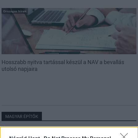
Országos hírek
Hosszabb nyitva tartással készül a NAV a bevallás
utolsó napjaira
MAGYAR ÉPÍTŐK
Aktuális