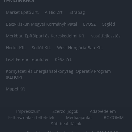
TÉMÁINKBÓL
Market Építő Zrt.
A-Híd Zrt.
Strabag
Bács-Kiskun Megyei Kormányhivatal
ÉVOSZ
Cegléd
Merkbau Építőipari és Kereskedelmi Kft.
vasútfejlesztés
Hódút Kft.
Soltút Kft.
West Hungária Bau Kft.
Liszt Ferenc repülőtér
KÉSZ Zrt.
Környezeti és Energiahatékonysági Operatív Program
(KEHOP)
Mapei Kft
Impresszum
Szerzői jogok
Adatvédelem
Felhasználási feltételek
Médiaajánlat
BC COMM
Süti beállítások