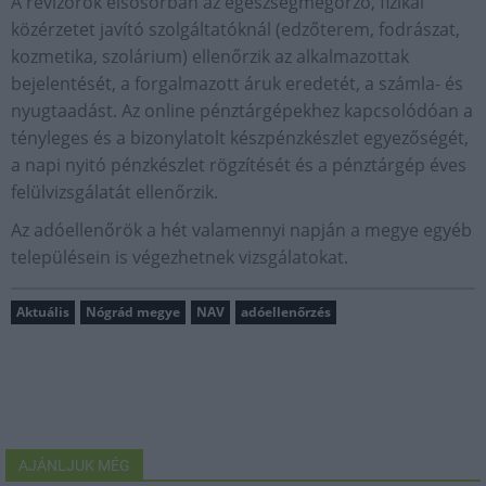
A revizorok elsősorban az egészségmegőrző, fizikai
közérzetet javító szolgáltatóknál (edzőterem, fodrászat,
kozmetika, szolárium) ellenőrzik az alkalmazottak
bejelentését, a forgalmazott áruk eredetét, a számla- és
nyugtaadást. Az online pénztárgépekhez kapcsolódóan a
tényleges és a bizonylatolt készpénzkészlet egyezőségét,
a napi nyitó pénzkészlet rögzítését és a pénztárgép éves
felülvizsgálatát ellenőrzik.
Az adóellenőrök a hét valamennyi napján a megye egyéb
településein is végezhetnek vizsgálatokat.
Aktuális
Nógrád megye
NAV
adóellenőrzés
AJÁNLJUK MÉG