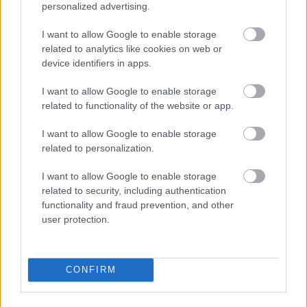
personalized advertising.
HÍRLEVÉL
I want to allow Google to enable storage
Név
related to analytics like cookies on web or
device identifiers in apps.
I want to allow Google to enable storage
E-mail cím
related to functionality of the website or app.
I want to allow Google to enable storage
Feliratkozom a hírlevélre és elfogadom az
adatvédelmi
related to personalization.
szabályzatot!
I want to allow Google to enable storage
FELIRATKOZÁS
related to security, including authentication
functionality and fraud prevention, and other
user protection.
LEGFRISSEBB
CONFIRM
Országos hírek
Amire többmillióan vártunk: szombattól
másodfokúra csökken a riasztás