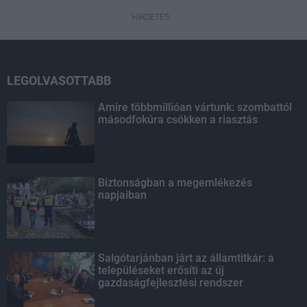
HIRDETÉS
LEGOLVASOTTABB
Amire többmillióan vártunk: szombattól
másodfokúra csökken a riasztás
Biztonságban a megemlékezés
napjaiban
Salgótarjánban járt az államtitkár: a
településeket erősíti az új
gazdaságfejlesztési rendszer