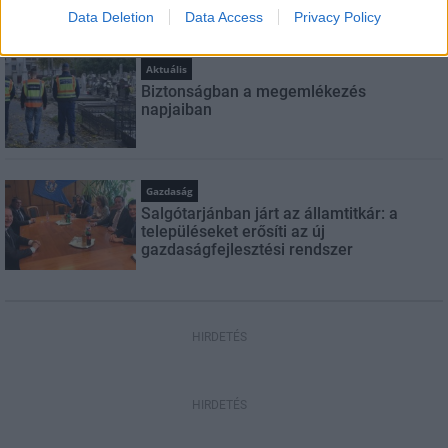
Data Deletion
Data Access
Privacy Policy
Aktuális
Biztonságban a megemlékezés
napjaiban
Gazdaság
Salgótarjánban járt az államtitkár: a
településeket erősíti az új
gazdaságfejlesztési rendszer
HIRDETÉS
HIRDETÉS