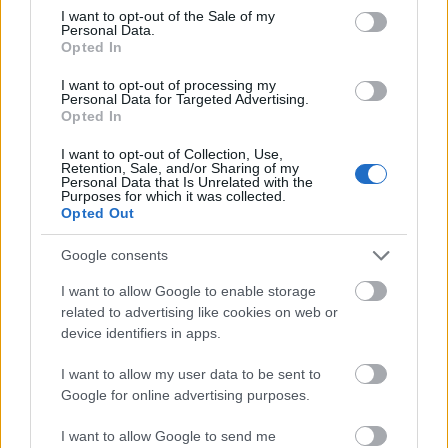
consent section.
I want to opt-out of the Sale of my
Personal Data.
Opted In
Új gyalogosátkelők és jelzőlámpás
I want to opt-out of processing my
Personal Data for Targeted Advertising.
csomópont épül Angyalföldön
Opted In
I want to opt-out of Collection, Use,
Retention, Sale, and/or Sharing of my
Personal Data that Is Unrelated with the
Másfélszeresére bővítik
Purposes for which it was collected.
Hódmezővásárhely jó hírű református
Opted Out
iskoláját
Google consents
I want to allow Google to enable storage
Látványos építési szakasz indult be a
related to advertising like cookies on web or
Flórián téri felüljárón
device identifiers in apps.
I want to allow my user data to be sent to
Google for online advertising purposes.
I want to allow Google to send me