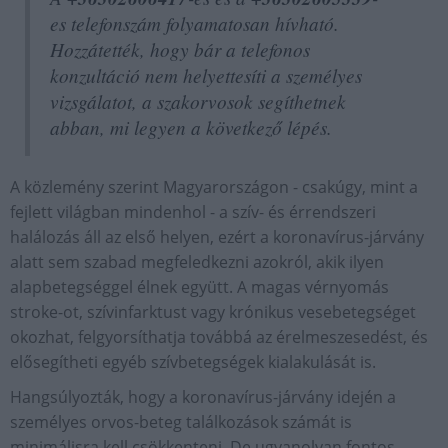
es telefonszám folyamatosan hívható.
Hozzátették, hogy bár a telefonos
konzultáció nem helyettesíti a személyes
vizsgálatot, a szakorvosok segíthetnek
abban, mi legyen a következő lépés.
A közlemény szerint Magyarországon - csakúgy, mint a
fejlett világban mindenhol - a szív- és érrendszeri
halálozás áll az első helyen, ezért a koronavírus-járvány
alatt sem szabad megfeledkezni azokról, akik ilyen
alapbetegséggel élnek együtt. A magas vérnyomás
stroke-ot, szívinfarktust vagy krónikus vesebetegséget
okozhat, felgyorsíthatja továbbá az érelmeszesedést, és
elősegítheti egyéb szívbetegségek kialakulását is.
Hangsúlyozták, hogy a koronavírus-járvány idején a
személyes orvos-beteg találkozások számát is
minimálisra kell csökkenteni. De ugyanolyan fontos,