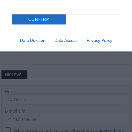
Hódmezővásárhely jó hírű református
iskoláját
CONFIRM
Látványos építési szakasz indult be a
Flórián téri felüljárón
Data Deletion
Data Access
Privacy Policy
HÍRLEVÉL
Név
E-mail cím
Feliratkozom a hírlevélre és elfogadom az
adatvédelmi