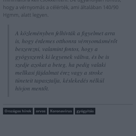
hogy a vérnyomás a célérték, ami általában 140/90
Hgmm, alatt legyen.
A közleményben felhívták a figyelmet arra
is, hogy érdemes otthonra vérnyomásmérőt
beszerezni, valamint fontos, hogy a
gyógyszerek ki legyenek váltva, és be is
szedje azokat a beteg, ha pedig valaki
mellkasi fájdalmat érez vagy a stroke
tüneteit tapasztalja, késlekedés nélkül
hívjon mentőt.
Országos hírek
orvos
Koronavírus
gyógyítás