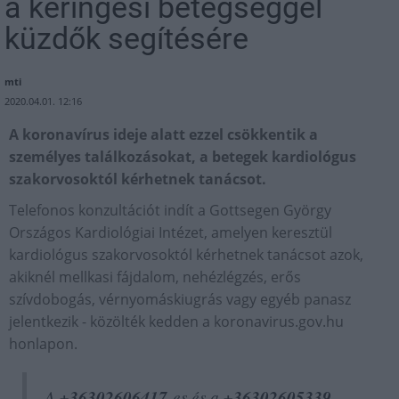
a keringési betegséggel
küzdők segítésére
mti
2020.04.01. 12:16
A koronavírus ideje alatt ezzel csökkentik a
személyes találkozásokat, a betegek kardiológus
szakorvosoktól kérhetnek tanácsot.
Telefonos konzultációt indít a Gottsegen György
Országos Kardiológiai Intézet, amelyen keresztül
kardiológus szakorvosoktól kérhetnek tanácsot azok,
akiknél mellkasi fájdalom, nehézlégzés, erős
szívdobogás, vérnyomáskiugrás vagy egyéb panasz
jelentkezik - közölték kedden a koronavirus.gov.hu
honlapon.
A
+36302606417
-es és a
+36302605339
-