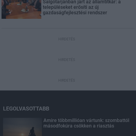
Salgótarjánban járt az államtitkár: a
településeket erősíti az új
gazdaságfejlesztési rendszer
HIRDETÉS
HIRDETÉS
HIRDETÉS
LEGOLVASOTTABB
Amire többmillióan vártunk: szombattól
másodfokúra csökken a riasztás