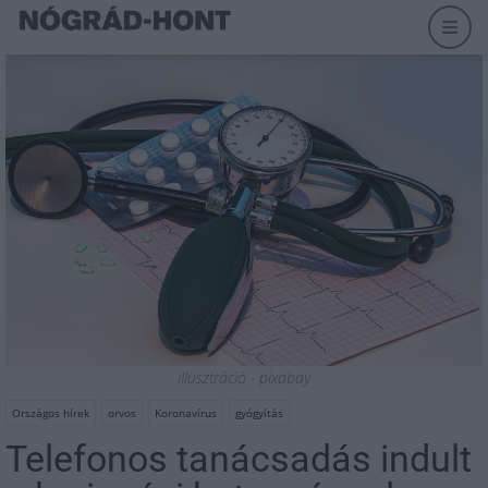
illusztráció - pixabay
Országos hírek
orvos
Koronavírus
gyógyítás
Telefonos tanácsadás indult