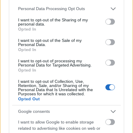
Gál Ferenc Egyetem
Please note that this website/app uses one or more Google
Personal Data Processing Opt Outs
services and may gather and store information including but
not limited to your visit or usage behaviour. You may click to
I want to opt-out of the Sharing of my
personal data.
grant or deny consent to Google and its third-party tags to
Opted In
use your data for below specified purposes in below Google
consent section.
I want to opt-out of the Sale of my
Personal Data.
Opted In
MAGYAR ÉPÍTŐK
I want to opt-out of processing my
Personal Data for Targeted Advertising.
Aktuális
Opted In
I want to opt-out of Collection, Use,
Retention, Sale, and/or Sharing of my
Personal Data that Is Unrelated with the
Purposes for which it was collected.
Opted Out
Google consents
I want to allow Google to enable storage
related to advertising like cookies on web or