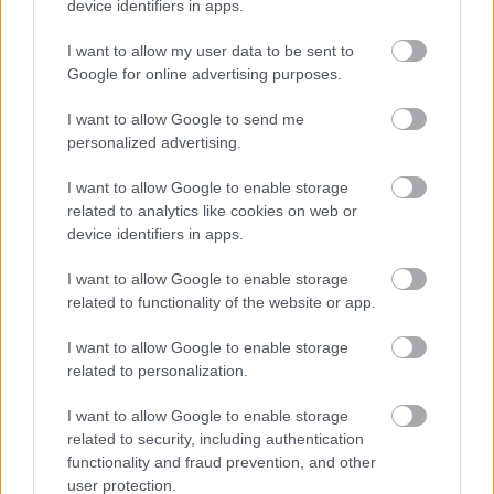
device identifiers in apps.
Tata
műemlékfelújítás
műemlék
restaurálás
I want to allow my user data to be sent to
Google for online advertising purposes.
Történelmi táj, amelynek minden köve mesél –
megújul a tatai Angolkert
I want to allow Google to send me
A projekt részeként megújulnak a területen található
personalized advertising.
műemlékek, köztük a különleges Műromok, valamint a közeli
Várkanyarban álló Nepomuki Szent János híd és szobor is.
I want to allow Google to enable storage
related to analytics like cookies on web or
device identifiers in apps.
M1 bővítés: már zajlik a teljesen új
Bicske Kelet csomópont építése
I want to allow Google to enable storage
related to functionality of the website or app.
I want to allow Google to enable storage
Új gyalogosátkelők és jelzőlámpás
related to personalization.
csomópont épül Angyalföldön
I want to allow Google to enable storage
related to security, including authentication
functionality and fraud prevention, and other
Másfélszeresére bővítik
user protection.