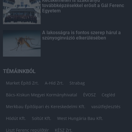
Kecskeméten is szakirányú
továbbképzésekkel erősít a Gál Ferenc
Egyetem
A lakosságra is fontos szerep hárul a
szúnyoginvázió elkerülésében
TÉMÁINKBÓL
Market Építő Zrt.
A-Híd Zrt.
Strabag
Bács-Kiskun Megyei Kormányhivatal
ÉVOSZ
Cegléd
Merkbau Építőipari és Kereskedelmi Kft.
vasútfejlesztés
Hódút Kft.
Soltút Kft.
West Hungária Bau Kft.
Liszt Ferenc repülőtér
KÉSZ Zrt.