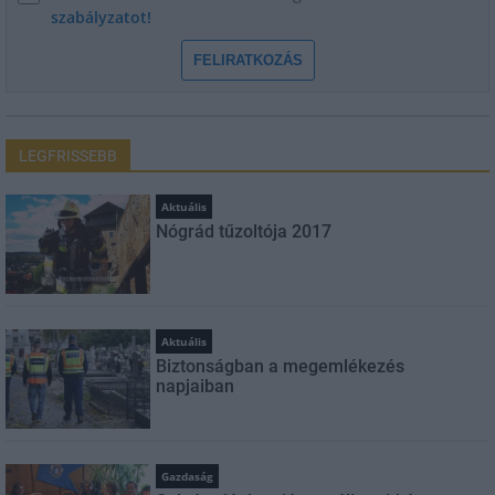
szabályzatot!
FELIRATKOZÁS
LEGFRISSEBB
Aktuális
Nógrád tűzoltója 2017
Aktuális
Biztonságban a megemlékezés
napjaiban
Gazdaság