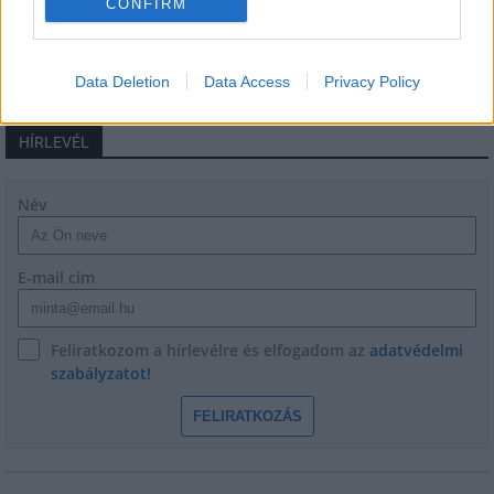
CONFIRM
Data Deletion
Data Access
Privacy Policy
HÍRLEVÉL
Név
E-mail cím
Feliratkozom a hírlevélre és elfogadom az
adatvédelmi
szabályzatot!
FELIRATKOZÁS