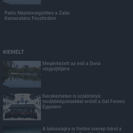
Palóc Néptáncegyüttes a Zalai
Kamaratánc Fesztiválon
KIEMELT
Megérkezett az eső a Duna
vízgyűjtőjére
Kecskeméten is szakirányú
továbbképzésekkel erősít a Gál Ferenc
Egyetem
A lakosságra is fontos szerep hárul a