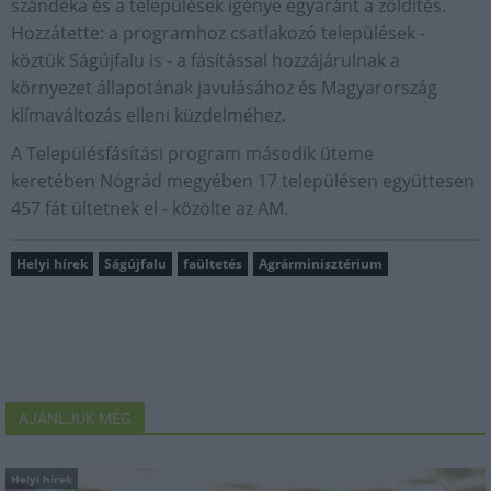
szándéka és a települések igénye egyaránt a zöldítés.
Hozzátette: a programhoz csatlakozó települések -
köztük Ságújfalu is - a fásítással hozzájárulnak a
környezet állapotának javulásához és Magyarország
klímaváltozás elleni küzdelméhez.
A Településfásítási program második üteme
keretében Nógrád megyében 17 településen együttesen
457 fát ültetnek el - közölte az AM.
Helyi hírek
Ságújfalu
faültetés
Agrárminisztérium
AJÁNLJUK MÉG
Helyi hírek