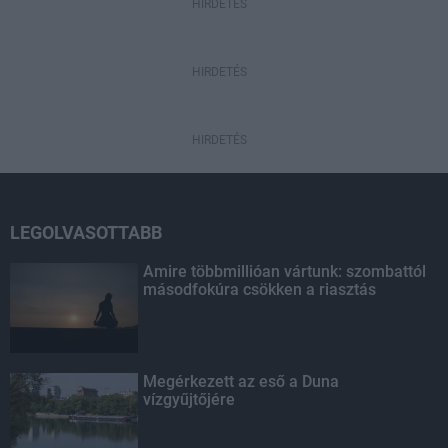
HIRDETÉS
HIRDETÉS
HIRDETÉS
LEGOLVASOTTABB
Amire többmillióan vártunk: szombattól
másodfokúra csökken a riasztás
Megérkezett az eső a Duna
vízgyűjtőjére