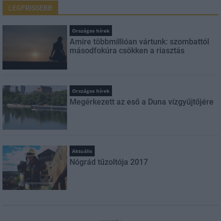
LEGFRISSEBB
Országos hírek
Amire többmillióan vártunk: szombattól
másodfokúra csökken a riasztás
Országos hírek
Megérkezett az eső a Duna vízgyűjtőjére
Aktuális
Nógrád tűzoltója 2017