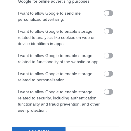
Google for online advertising purposes.
műemlékek, köztük a különleges Műromok, valamint a közeli
Várkanyarban álló Nepomuki Szent János híd és szobor is.
I want to allow Google to send me
personalized advertising.
M1 bővítés: már zajlik a teljesen új
Bicske Kelet csomópont építése
I want to allow Google to enable storage
related to analytics like cookies on web or
device identifiers in apps.
I want to allow Google to enable storage
Új gyalogosátkelők és jelzőlámpás
related to functionality of the website or app.
csomópont épül Angyalföldön
I want to allow Google to enable storage
related to personalization.
Másfélszeresére bővítik
I want to allow Google to enable storage
Hódmezővásárhely jó hírű református
related to security, including authentication
iskoláját
functionality and fraud prevention, and other
user protection.
Látványos építési szakasz indult be a
Flórián téri felüljárón