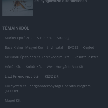
szúnyoginvázió elkerülésében
TÉMÁINKBÓL
Market Építő Zrt.
A-Híd Zrt.
Strabag
Bács-Kiskun Megyei Kormányhivatal
ÉVOSZ
Cegléd
Merkbau Építőipari és Kereskedelmi Kft.
vasútfejlesztés
Hódút Kft.
Soltút Kft.
West Hungária Bau Kft.
Liszt Ferenc repülőtér
KÉSZ Zrt.
Környezeti és Energiahatékonysági Operatív Program
(KEHOP)
Mapei Kft