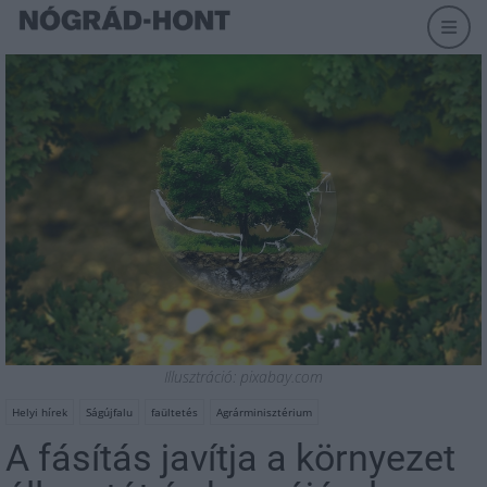
Illusztráció: pixabay.com
Helyi hírek
Ságújfalu
faültetés
Agrárminisztérium
A fásítás javítja a környezet