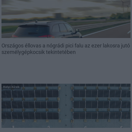
Országos éllovas a nógrádi pici falu az ezer lakosra jutó
személygépkocsik tekintetében
Helyi hírek