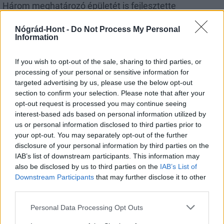
Három meghatározó épületét is fejlesztette
Salgótarján
Nógrád-Hont -
Do Not Process My Personal
Information
If you wish to opt-out of the sale, sharing to third parties, or
processing of your personal or sensitive information for
Helyi hírek
targeted advertising by us, please use the below opt-out
section to confirm your selection. Please note that after your
opt-out request is processed you may continue seeing
interest-based ads based on personal information utilized by
us or personal information disclosed to third parties prior to
your opt-out. You may separately opt-out of the further
disclosure of your personal information by third parties on the
IAB’s list of downstream participants. This information may
Vasárnap Nógrádot is eléri a legmagasabb
also be disclosed by us to third parties on the
IAB’s List of
figyelmeztetés
Downstream Participants
that may further disclose it to other
third parties.
Please note that this website/app uses one or more Google
Personal Data Processing Opt Outs
services and may gather and store information including but