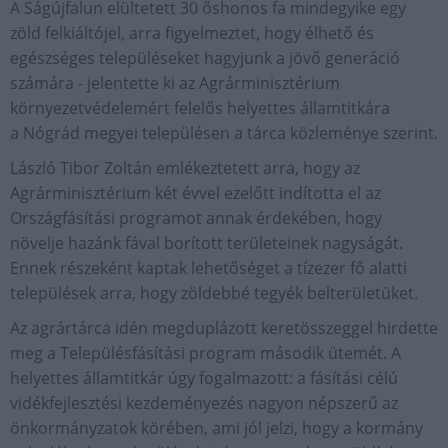
A Ságújfalun elültetett 30 őshonos fa mindegyike egy
zöld felkiáltójel, arra figyelmeztet, hogy élhető és
egészséges településeket hagyjunk a jövő generáció
számára - jelentette ki az Agrárminisztérium
környezetvédelemért felelős helyettes államtitkára
a Nógrád megyei településen a tárca közleménye szerint.
László Tibor Zoltán emlékeztetett arra, hogy az
Agrárminisztérium két évvel ezelőtt indította el az
Országfásítási programot annak érdekében, hogy
növelje hazánk fával borított területeinek nagyságát.
Ennek részeként kaptak lehetőséget a tízezer fő alatti
települések arra, hogy zöldebbé tegyék belterületüket.
Az agrártárca idén megduplázott keretösszeggel hirdette
meg a Településfásítási program második ütemét. A
helyettes államtitkár úgy fogalmazott: a fásítási célú
vidékfejlesztési kezdeményezés nagyon népszerű az
önkormányzatok körében, ami jól jelzi, hogy a kormány