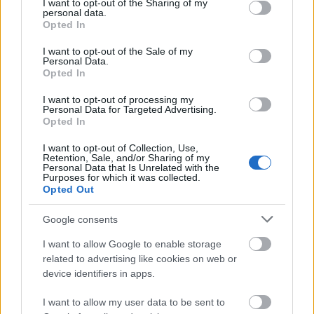
not limited to your visit or usage behaviour. You may click to
I want to opt-out of the Sharing of my
personal data.
grant or deny consent to Google and its third-party tags to
Opted In
MAGYAR ÉPÍTŐK
use your data for below specified purposes in below Google
consent section.
I want to opt-out of the Sale of my
Personal Data.
Aktuális
Opted In
I want to opt-out of processing my
Personal Data for Targeted Advertising.
Opted In
I want to opt-out of Collection, Use,
Retention, Sale, and/or Sharing of my
Personal Data that Is Unrelated with the
Purposes for which it was collected.
Opted Out
Google consents
I want to allow Google to enable storage
Tata
műemlékfelújítás
műemlék
restaurálás
related to advertising like cookies on web or
device identifiers in apps.
Történelmi táj, amelynek minden köve mesél –
megújul a tatai Angolkert
I want to allow my user data to be sent to
A projekt részeként megújulnak a területen található