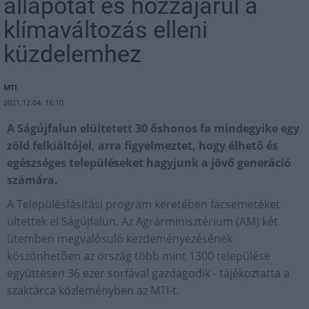
állapotát és hozzájárul a
klímaváltozás elleni
küzdelemhez
MTI
2021.12.04. 16:10
A Ságújfalun elültetett 30 őshonos fa mindegyike egy
zöld felkiáltójel, arra figyelmeztet, hogy élhető és
egészséges településeket hagyjunk a jövő generáció
számára.
A Településfásítási program keretében facsemetéket
ültettek el Ságújfalun. Az Agrárminisztérium (AM) két
ütemben megvalósuló kezdeményezésének
köszönhetően az ország több mint 1300 települése
együttesen 36 ezer sorfával gazdagodik - tájékoztatta a
szaktárca közleményben az MTI-t.