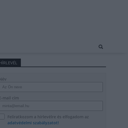
HÍRLEVÉL
Név
E-mail cím
Feliratkozom a hírlevélre és elfogadom az
adatvédelmi szabályzatot!