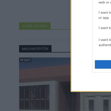
web or d
I want t
or app.
AJÁNLJUK MÉG
I want t
I want t
authenti
MAGYAR ÉPÍTŐK
Mi épül?