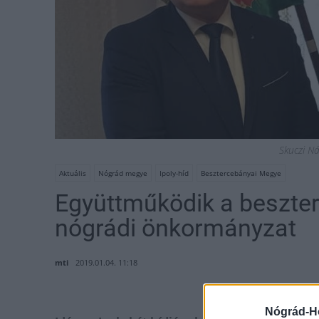
Skuczi N
Aktuális
Nógrád megye
Ipoly-híd
Besztercebányai Megye
Együttműködik a beszte
nógrádi önkormányzat
mti
2019.01.04. 11:18
Nógrád-H