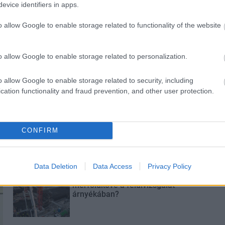
evice identifiers in apps.
o allow Google to enable storage related to functionality of the website
o allow Google to enable storage related to personalization.
o allow Google to enable storage related to security, including
cation functionality and fraud prevention, and other user protection.
Látványos építési szakasz indult
be a Flórián téri felüljárón
CONFIRM
Data Deletion
Data Access
Privacy Policy
Paks II.: Mit jelent az 5. blokk új
mérföldköve a felülvizsgálat
árnyékában?