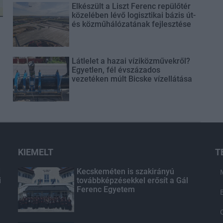
Elkészült a Liszt Ferenc repülőtér
közelében lévő logisztikai bázis út-
és közműhálózatának fejlesztése
Látlelet a hazai víziközművekről?
Egyetlen, fél évszázados
vezetéken múlt Bicske vízellátása
KIEMELT
T
d
Kecskeméten is szakirányú
i
továbbképzésekkel erősít a Gál
Ferenc Egyetem