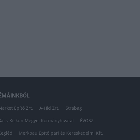
ÉMÁINKBÓL
Market Építő Zrt.
A-Híd Zrt.
Strabag
Bács-Kiskun Megyei Kormányhivatal
ÉVOSZ
Cegléd
Merkbau Építőipari és Kereskedelmi Kft.