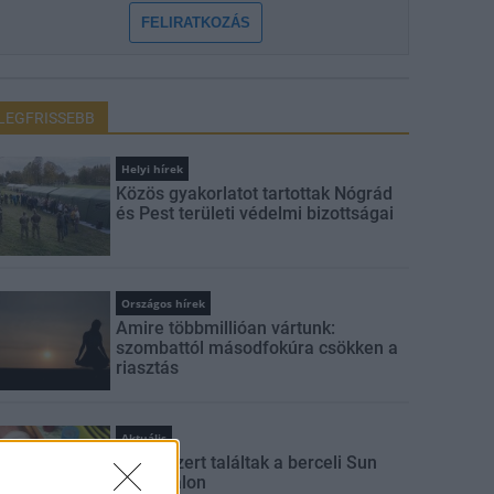
FELIRATKOZÁS
LEGFRISSEBB
Helyi hírek
Közös gyakorlatot tartottak Nógrád
és Pest területi védelmi bizottságai
Országos hírek
Amire többmillióan vártunk:
szombattól másodfokúra csökken a
riasztás
Aktuális
Kábítószert találtak a berceli Sun
Fesztiválon