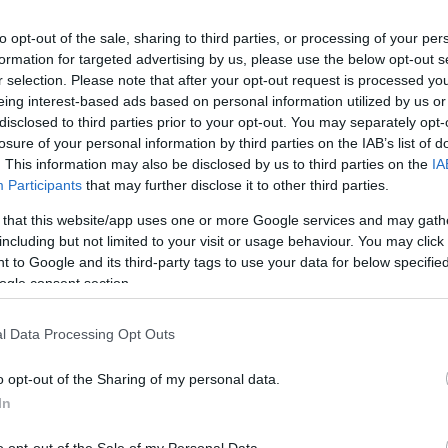
kezdődhet, január közepén pedig besztercebányai
 közép-szlovákiai sípályára.
to opt-out of the sale, sharing to third parties, or processing of your per
formation for targeted advertising by us, please use the below opt-out s
étkérdés - közölte a két szomszédos megyei
r selection. Please note that after your opt-out request is processed y
rádinak az elnöke közös sajtótájékoztatón
eing interest-based ads based on personal information utilized by us or
st írtak alá.
disclosed to third parties prior to your opt-out. You may separately opt-
losure of your personal information by third parties on the IAB’s list of
. This information may also be disclosed by us to third parties on the
IA
Participants
that may further disclose it to other third parties.
i Önkormányzat elnöke elmondta, hogy a szomszédos
erületrendezési tervek egyeztetése. Ennek
 that this website/app uses one or more Google services and may gath
including but not limited to your visit or usage behaviour. You may click 
a közlekedés területén. Az eredmények között
 to Google and its third-party tags to use your data for below specifi
 szlovákiai Jéne között már felújították az utat.
ogle consent section.
 szövetkezetek lehetőségeit is, amelyekre példaként
l Data Processing Opt Outs
o opt-out of the Sharing of my personal data.
 elmondta, az előkészítő munka és a tervezés után
In
ypalánk és Ipolyhídvég (Ipeµské Predmostie),
Ez a gazdaság további fejlesztésének is fontos része.
o opt-out of the Sale of my Personal Data.