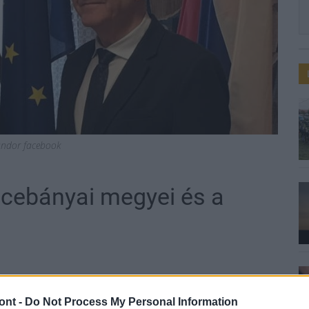
ándor facebook
rcebányai megyei és a
ont -
Do Not Process My Personal Information