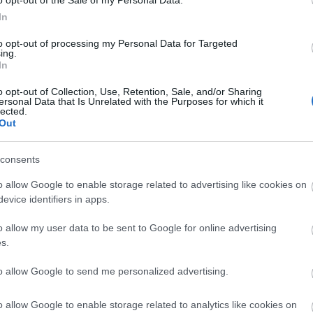
a szlovákiai Fülek vonalán megvalósuló, határon
In
hetőségek megkeresését és kihasználását szolgálja
to opt-out of processing my Personal Data for Targeted
ing.
écsénykovácsi (Kováčovce) között vezetne át az
In
 Fejlesztő Zrt. már elkészítette a terveket, de a
o opt-out of Collection, Use, Retention, Sale, and/or Sharing
 az előrelépést.
ersonal Data that Is Unrelated with the Purposes for which it
lected.
úti fejlesztés - amely Magyarországon és
Out
 fontos lenne a két régió összekapcsolása
zsonyban lobbiznak érte.
consents
ja, hogy a besztercebányai megyei önkormányzat
o allow Google to enable storage related to advertising like cookies on
 Salgótarjánból négy nagy közép-szlovákiai sípályára.
evice identifiers in apps.
rhatóan 7 euró körül lesz. Emellett más turisztikai és
o allow my user data to be sent to Google for online advertising
újításoktól a színházak közötti együttműködésig.
s.
to allow Google to send me personalized advertising.
ye
o allow Google to enable storage related to analytics like cookies on