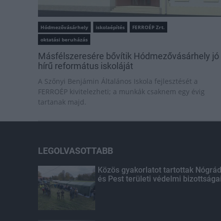
Hódmezővásárhely
iskolaépítés
FERROÉP Zrt.
oktatási beruházás
Másfélszeresére bővítik Hódmezővásárhely jó
hírű református iskoláját
A Szőnyi Benjámin Általános Iskola fejlesztését a
FERROÉP kivitelezheti; a munkák csaknem egy évig
tartanak majd.
LEGOLVASOTTABB
Közös gyakorlatot tartottak Nógrá
és Pest területi védelmi bizottsága