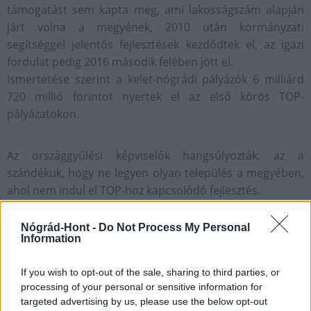
támogatást sem kapta meg, ami lakosságszám alapján
járt volna a megyének, 2010 után kormányzati
segítséggel jelentős fejlesztések kezdődtek el, az igazi
fordulat pedig 2016 második felében jött el.
Ismertetése szerint a kelet-nógrádi pályázók 6 milliárd
720 millió forintot nyertek el az első körös TOP-
pályázatokon.
Az országgyűlési képviselők hangsúlyozták, az a
szándékuk, hogy ne legyen olyan település a megyében,
ahol nem indul el TOP-hoz kapcsolódó fejlesztés.
Nógrád-Hont -
Do Not Process My Personal
Information
Gazdaság
Nógrád megye
TOP forrás
If you wish to opt-out of the sale, sharing to third parties, or
processing of your personal or sensitive information for
targeted advertising by us, please use the below opt-out