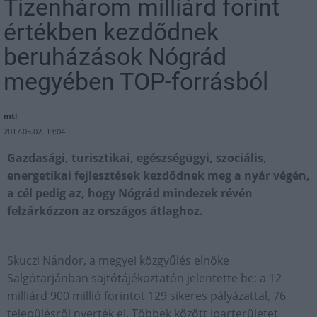
Tizenhárom milliárd forint
értékben kezdődnek
beruházások Nógrád
megyében TOP-forrásból
mti
2017.05.02. 13:04
Gazdasági, turisztikai, egészségügyi, szociális,
energetikai fejlesztések kezdődnek meg a nyár végén,
a cél pedig az, hogy Nógrád mindezek révén
felzárkózzon az országos átlaghoz.
Skuczi Nándor, a megyei közgyűlés elnöke
Salgótarjánban sajtótájékoztatón jelentette be: a 12
milliárd 900 millió forintot 129 sikeres pályázattal, 76
településről nyerték el. Többek között iparterületet