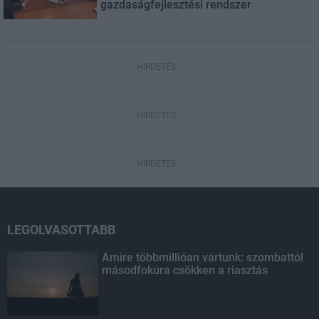
gazdaságfejlesztési rendszer
HIRDETÉS
HIRDETÉS
HIRDETÉS
LEGOLVASOTTABB
Amire többmillióan vártunk: szombattól
másodfokúra csökken a riasztás