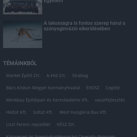
Egyetem
A lakosságra is fontos szerep hárul a
szúnyoginvázió elkerülésében
TÉMÁINKBÓL
Market Építő Zrt.
A-Híd Zrt.
Strabag
Bács-Kiskun Megyei Kormányhivatal
ÉVOSZ
Cegléd
Merkbau Építőipari és Kereskedelmi Kft.
vasútfejlesztés
Hódút Kft.
Soltút Kft.
West Hungária Bau Kft.
Liszt Ferenc repülőtér
KÉSZ Zrt.
Környezeti és Energiahatékonysági Operatív Program