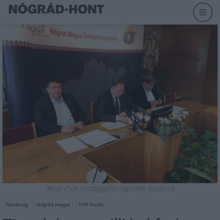
Becsó Zsolt országgyűlési képviselő facebook
Gazdaság
Nógrád megye
TOP forrás