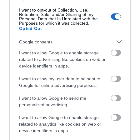
Tata
műemlékfelújítás
műemlék
restaurálás
I want to opt-out of Collection, Use,
Történelmi táj, amelynek minden köve mesél –
Retention, Sale, and/or Sharing of my
megújul a tatai Angolkert
Personal Data that Is Unrelated with the
Purposes for which it was collected.
A projekt részeként megújulnak a területen található
Opted Out
műemlékek, köztük a különleges Műromok, valamint a közeli
Várkanyarban álló Nepomuki Szent János híd és szobor is.
Google consents
I want to allow Google to enable storage
M1 bővítés: már zajlik a teljesen új
related to advertising like cookies on web or
Bicske Kelet csomópont építése
device identifiers in apps.
I want to allow my user data to be sent to
Google for online advertising purposes.
Új gyalogosátkelők és jelzőlámpás
csomópont épül Angyalföldön
I want to allow Google to send me
personalized advertising.
I want to allow Google to enable storage
Másfélszeresére bővítik
related to analytics like cookies on web or
Hódmezővásárhely jó hírű református
device identifiers in apps.
iskoláját