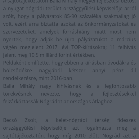
A sajtótájékoztatón Balla Mihály megyei fejlesztési biztos,
a nyugat-nógrádi terület országgyűlési képviselője arról
szólt, hogy a pályázatok 85-90 százaléka szakmailag jó
volt, ezért arra biztatta azokat az önkormányzatokat és
szervezeteket, amelyek forráshiány miatt most nem
nyertek, hogy adják be újra pályázatukat a március
végén megjelent 2017. évi TOP-kiírásokra; 11 felhívás
jelent meg 10,5 milliárd forint értékben.
Példaként említette, hogy ebben a kiírásban óvodákra és
bölcsődékre nagyjából kétszer annyi pénz áll
rendelkezésre, mint 2016-ban.
Balla Mihály nagy kihívásnak és a legfontosabb
törekvésnek nevezte, hogy a fejlesztésekkel
felzárkóztassák Nógrádot az országos átlaghoz.
Becsó Zsolt, a kelet-nógrádi térség fideszes
országgyűlési képviselője azt fogalmazta meg a
sajtótájékoztatón, hogy míg 2010 előtt Nógrád azt a