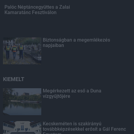
Palóc Néptáncegyüttes a Zalai
Kamaratánc Fesztiválon
Biztonságban a megemlékezés
napjaiban
KIEMELT
Megérkezett az eső a Duna
vízgyűjtőjére
Kecskeméten is szakirányú
továbbképzésekkel erősít a Gál Ferenc