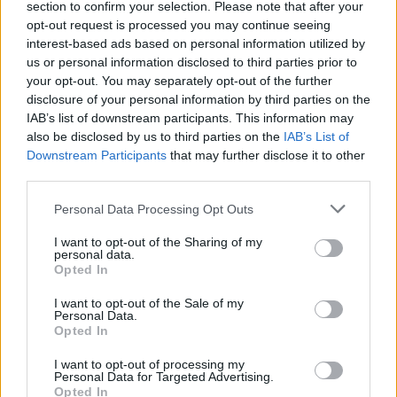
section to confirm your selection. Please note that after your
opt-out request is processed you may continue seeing
AJÁNLJUK MÉG
interest-based ads based on personal information utilized by
us or personal information disclosed to third parties prior to
your opt-out. You may separately opt-out of the further
disclosure of your personal information by third parties on the
IAB’s list of downstream participants. This information may
MAGYAR ÉPÍTŐK
also be disclosed by us to third parties on the
IAB’s List of
Downstream Participants
that may further disclose it to other
Aktuális
third parties.
Please note that this website/app uses one or more Google
Personal Data Processing Opt Outs
services and may gather and store information including but
not limited to your visit or usage behaviour. You may click to
I want to opt-out of the Sharing of my
personal data.
grant or deny consent to Google and its third-party tags to
Opted In
use your data for below specified purposes in below Google
consent section.
I want to opt-out of the Sale of my
Personal Data.
Opted In
I want to opt-out of processing my
Personal Data for Targeted Advertising.
Opted In