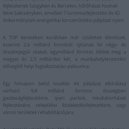
fejlesztenek Szügyben és Bercelen, hűtőházat hoznak
létre Szécsényben, emellett 7 turizmusfejlesztési és 42
önkormányzati energetikai korszerűsítési pályázat nyert.
A TOP keretében korábban már születtek döntések,
eszerint 2,6 milliárd forintból újítanak fel négy- és
ötszámjegyű utakat, egymilliárd forintot ítéltek meg a
megyei és 2,3 milliárdot két, a munkahelyteremtést
elősegítő helyi foglalkoztatási paktumra.
Egy hónapon belül további 44 pályázat elbírálása
várható 9,8 milliárd forintos összegben
gazdaságfejlesztésre, ipari parkok, inkubátorházak
fejlesztésére, települési közlekedésfejlesztésre, vagy
városi területek rehabilitációjára.