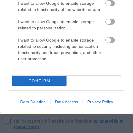
I want to allow Google to enable storage
related to functionality of the website or app.
Látványos építési szakasz indult be a
I want to allow Google to enable storage
Flórián téri felüljárón
related to personalization.
I want to allow Google to enable storage
related to security, including authentication
functionality and fraud prevention, and other
user protection.
HÍRLEVÉL
CONFIRM
Név
E-mail cím
Data Deletion
Data Access
Privacy Policy
Feliratkozom a hírlevélre és elfogadom az
adatvédelmi
szabályzatot!