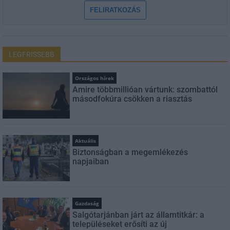
FELIRATKOZÁS
LEGFRISSEBB
Országos hírek
Amire többmillióan vártunk: szombattól
másodfokúra csökken a riasztás
Aktuális
Biztonságban a megemlékezés
napjaiban
Gazdaság
Salgótarjánban járt az államtitkár: a
településeket erősíti az új