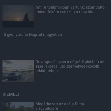
Amire többmillióan vártunk: szombattól
másodfokúra csökken a riasztás
5 gyönyörű tó Nógrád megyében
Országos éllovas a nógrádi pici falu az
ezer lakosra jutó személygépkocsik
tekintetében
KIEMELT
Megérkezett az eső a Duna
vízgyűjtőjére