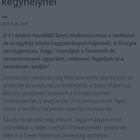
kegyhelynél
mti
2019.10.25. 16:41
A 11 órakor kezdődő Szent Hubertus-mise a vadászat
és az egyház közös hagyományait képviseli. A liturgia
azt sugározza, hogy "tiszteljük a Teremtőt és
teremtményeit egyaránt, valamint fogadjuk el a
természet rendjét".
Szombaton rendezik meg Mátraverebély-Szentkúton az
erdészek és vadászok zarándoklatát, a Szent Hubertus-
búcsút, amelynek részeként a II. Kelet-cserháti
Trófeaszemlét is megtartják. A Hubertus-misét Fejes
Antal, a rendház helyettes vezetője mutatja be
Tavaly rendezték meg először, hagyományteremtő
szándékkal a Kelet-cserháti Trófeaszemlét, amelynek
idén is a Szent Hubertus-ünnepség ad helyet.