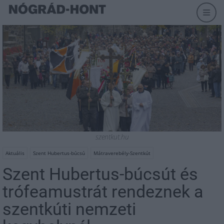
szentkut.hu
Aktuális
Szent Hubertus-búcsú
Mátraverebély-Szentkút
Szent Hubertus-búcsút és
trófeamustrát rendeznek a
szentkúti nemzeti