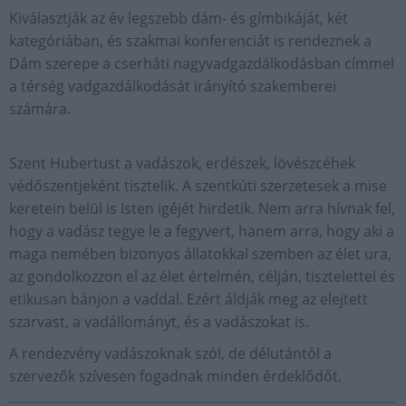
Kiválasztják az év legszebb dám- és gímbikáját, két
kategóriában, és szakmai konferenciát is rendeznek a
Dám szerepe a cserháti nagyvadgazdálkodásban címmel
a térség vadgazdálkodását irányító szakemberei
számára.
Szent Hubertust a vadászok, erdészek, lövészcéhek
védőszentjeként tisztelik. A szentkúti szerzetesek a mise
keretein belül is Isten igéjét hirdetik. Nem arra hívnak fel,
hogy a vadász tegye le a fegyvert, hanem arra, hogy aki a
maga nemében bizonyos állatokkal szemben az élet ura,
az gondolkozzon el az élet értelmén, célján, tisztelettel és
etikusan bánjon a vaddal. Ezért áldják meg az elejtett
szarvast, a vadállományt, és a vadászokat is.
A rendezvény vadászoknak szól, de délutántól a
szervezők szívesen fogadnak minden érdeklődőt.