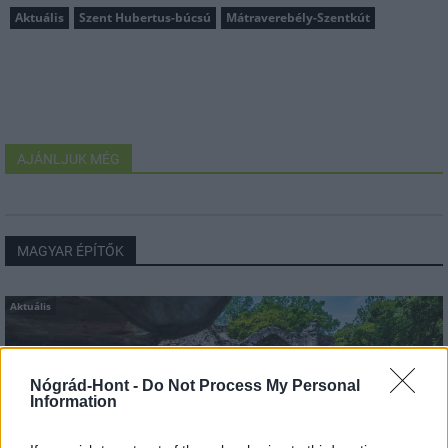
Aktuális
Szent Hubertus-búcsú
Mátraverebély-Szentkút
AJÁNLJUK MÉG
MAGYAR ÉPÍTŐK
Aktuális
Nógrád-Hont -
Do Not Process My Personal
Information