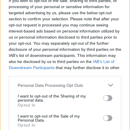
If you wish to opt-out of the sale, sharing to third parties, or
processing of your personal or sensitive information for
targeted advertising by us, please use the below opt-out
section to confirm your selection. Please note that after your
opt-out request is processed you may continue seeing
interest-based ads based on personal information utilized by
Tata
műemlékfelújítás
műemlék
restaurálás
us or personal information disclosed to third parties prior to
your opt-out. You may separately opt-out of the further
Történelmi táj, amelynek minden köve mesél –
megújul a tatai Angolkert
disclosure of your personal information by third parties on the
IAB’s list of downstream participants. This information may
A projekt részeként megújulnak a területen található
also be disclosed by us to third parties on the
IAB’s List of
műemlékek, köztük a különleges Műromok, valamint a közeli
Downstream Participants
that may further disclose it to other
Várkanyarban álló Nepomuki Szent János híd és szobor is.
third parties.
Please note that this website/app uses one or more Google
M1 bővítés: már zajlik a teljesen új
Personal Data Processing Opt Outs
services and may gather and store information including but
Bicske Kelet csomópont építése
not limited to your visit or usage behaviour. You may click to
I want to opt-out of the Sharing of my
personal data.
grant or deny consent to Google and its third-party tags to
Opted In
use your data for below specified purposes in below Google
consent section.
I want to opt-out of the Sale of my
Új gyalogosátkelők és jelzőlámpás
Personal Data.
csomópont épül Angyalföldön
Opted In