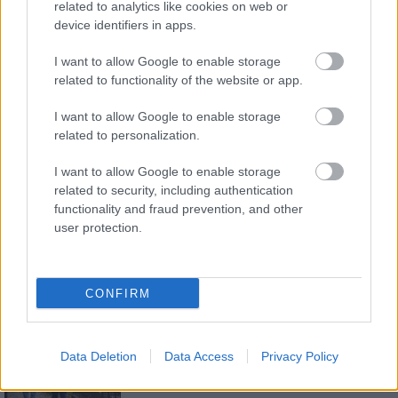
related to analytics like cookies on web or
E-mail cím
device identifiers in apps.
I want to allow Google to enable storage
Feliratkozom a hírlevélre és elfogadom az
adatvédelmi
related to functionality of the website or app.
szabályzatot!
I want to allow Google to enable storage
FELIRATKOZÁS
related to personalization.
I want to allow Google to enable storage
related to security, including authentication
LEGFRISSEBB
functionality and fraud prevention, and other
user protection.
Országos hírek
Amire többmillióan vártunk: szombattól
másodfokúra csökken a riasztás
CONFIRM
Aktuális
Data Deletion
Data Access
Privacy Policy
Biztonságban a megemlékezés
napjaiban