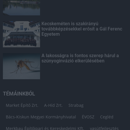
Kecskeméten is szakirányú
továbbképzésekkel erősít a Gál Ferenc
Egyetem
A lakosságra is fontos szerep hárul a
szúnyoginvázió elkerülésében
TÉMÁINKBÓL
Market Építő Zrt.
A-Híd Zrt.
Strabag
Bács-Kiskun Megyei Kormányhivatal
ÉVOSZ
Cegléd
Merkbau Építőipari és Kereskedelmi Kft.
vasútfejlesztés