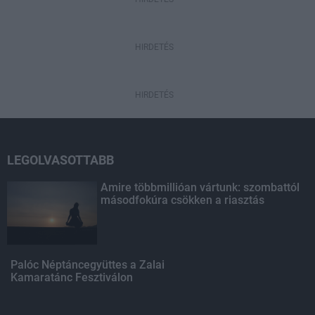
HIRDETÉS
HIRDETÉS
LEGOLVASOTTABB
Amire többmillióan vártunk: szombattól
másodfokúra csökken a riasztás
Palóc Néptáncegyüttes a Zalai
Kamaratánc Fesztiválon