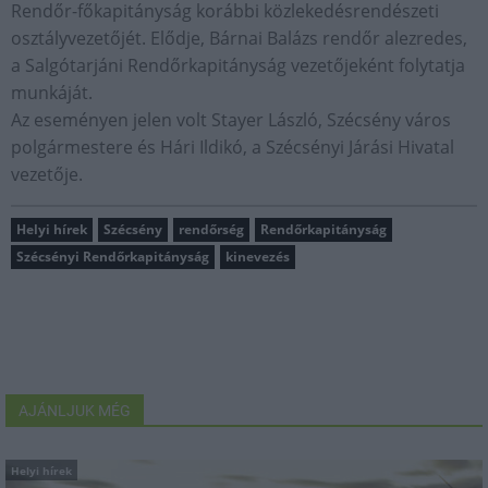
Rendőr-főkapitányság korábbi közlekedésrendészeti
osztályvezetőjét. Elődje, Bárnai Balázs rendőr alezredes,
a Salgótarjáni Rendőrkapitányság vezetőjeként folytatja
munkáját.
Az eseményen jelen volt Stayer László, Szécsény város
polgármestere és Hári Ildikó, a Szécsényi Járási Hivatal
vezetője.
Helyi hírek
Szécsény
rendőrség
Rendőrkapitányság
Szécsényi Rendőrkapitányság
kinevezés
AJÁNLJUK MÉG
Helyi hírek