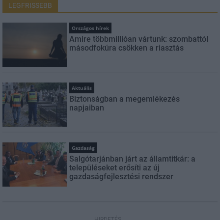
LEGFRISSEBB
Országos hírek
Amire többmillióan vártunk: szombattól
másodfokúra csökken a riasztás
Aktuális
Biztonságban a megemlékezés
napjaiban
Gazdaság
Salgótarjánban járt az államtitkár: a
településeket erősíti az új
gazdaságfejlesztési rendszer
HIRDETÉS