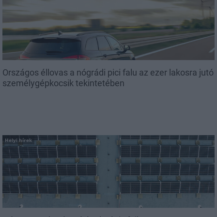
Országos éllovas a nógrádi pici falu az ezer lakosra jutó
személygépkocsik tekintetében
Helyi hírek