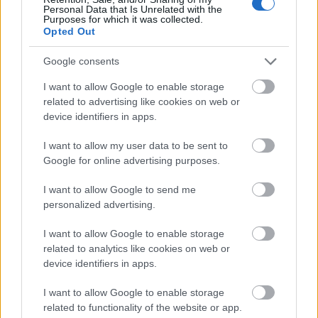
műemlékek, köztük a különleges Műromok, valamint a közeli
Personal Data that Is Unrelated with the
Purposes for which it was collected.
Várkanyarban álló Nepomuki Szent János híd és szobor is.
Opted Out
M1 bővítés: már zajlik a teljesen új
Google consents
Bicske Kelet csomópont építése
I want to allow Google to enable storage
related to advertising like cookies on web or
device identifiers in apps.
Új gyalogosátkelők és jelzőlámpás
I want to allow my user data to be sent to
csomópont épül Angyalföldön
Google for online advertising purposes.
I want to allow Google to send me
personalized advertising.
Másfélszeresére bővítik
Hódmezővásárhely jó hírű református
I want to allow Google to enable storage
iskoláját
related to analytics like cookies on web or
device identifiers in apps.
I want to allow Google to enable storage
Látványos építési szakasz indult be a
Flórián téri felüljárón
related to functionality of the website or app.