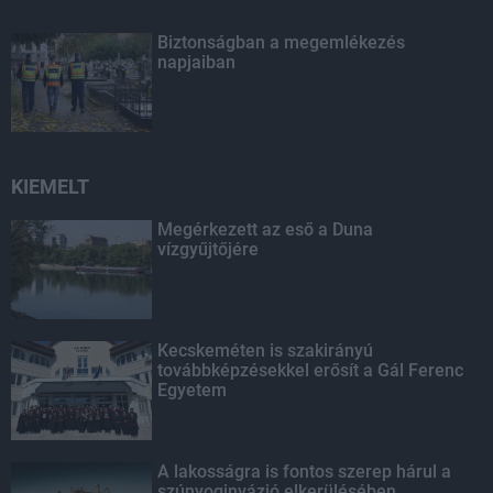
Biztonságban a megemlékezés
napjaiban
KIEMELT
Megérkezett az eső a Duna
vízgyűjtőjére
Kecskeméten is szakirányú
továbbképzésekkel erősít a Gál Ferenc
Egyetem
A lakosságra is fontos szerep hárul a
szúnyoginvázió elkerülésében