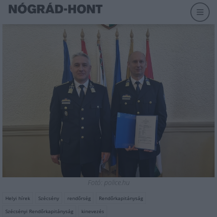
Fotó: police.hu
Helyi hírek
Szécsény
rendőrség
Rendőrkapitányság
Szécsényi Rendőrkapitányság
kinevezés