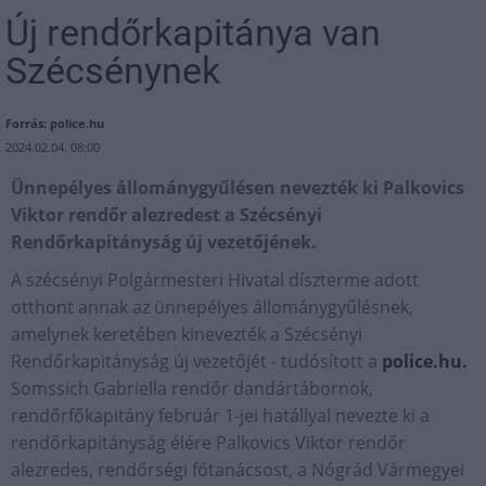
Új rendőrkapitánya van
Szécsénynek
Forrás: police.hu
2024.02.04. 08:00
Ünnepélyes állománygyűlésen nevezték ki Palkovics
Viktor rendőr alezredest a Szécsényi
Rendőrkapitányság új vezetőjének.
A szécsényi Polgármesteri Hivatal díszterme adott
otthont annak az ünnepélyes állománygyűlésnek,
amelynek keretében kinevezték a Szécsényi
Rendőrkapitányság új vezetőjét - tudósított a
police.hu.
Somssich Gabriella rendőr dandártábornok,
rendőrfőkapitány február 1-jei hatállyal nevezte ki a
rendőrkapitányság élére Palkovics Viktor rendőr
alezredes, rendőrségi főtanácsost, a Nógrád Vármegyei