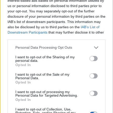
interest-based ads based on personal information utilized by
us or personal information disclosed to third parties prior to
MAGYAR ÉPÍTŐK
your opt-out. You may separately opt-out of the further
disclosure of your personal information by third parties on the
IAB’s list of downstream participants. This information may
Aktuális
also be disclosed by us to third parties on the
IAB’s List of
Downstream Participants
that may further disclose it to other
third parties.
Please note that this website/app uses one or more Google
Personal Data Processing Opt Outs
services and may gather and store information including but
not limited to your visit or usage behaviour. You may click to
I want to opt-out of the Sharing of my
personal data.
grant or deny consent to Google and its third-party tags to
Opted In
use your data for below specified purposes in below Google
consent section.
I want to opt-out of the Sale of my
Personal Data.
Opted In
Tata
műemlékfelújítás
műemlék
restaurálás
I want to opt-out of processing my
Personal Data for Targeted Advertising.
Történelmi táj, amelynek minden köve mesél –
Opted In
megújul a tatai Angolkert
I want to opt-out of Collection, Use,
A projekt részeként megújulnak a területen található
Retention, Sale, and/or Sharing of my