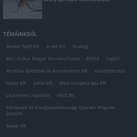
TÉMÁINKBÓL
Market Építő Zrt.
A-Híd Zrt.
Strabag
Bács-Kiskun Megyei Kormányhivatal
ÉVOSZ
Cegléd
Merkbau Építőipari és Kereskedelmi Kft.
vasútfejlesztés
Hódút Kft.
Soltút Kft.
West Hungária Bau Kft.
Liszt Ferenc repülőtér
KÉSZ Zrt.
Környezeti és Energiahatékonysági Operatív Program
(KEHOP)
Mapei Kft