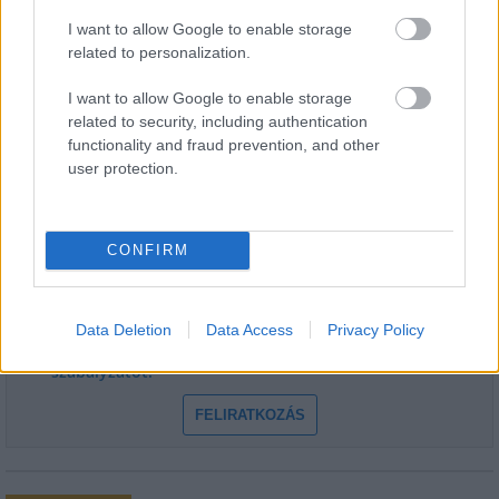
I want to allow Google to enable storage
related to personalization.
I want to allow Google to enable storage
related to security, including authentication
HÍRLEVÉL
functionality and fraud prevention, and other
user protection.
Név
CONFIRM
E-mail cím
Data Deletion
Data Access
Privacy Policy
Feliratkozom a hírlevélre és elfogadom az
adatvédelmi
szabályzatot!
FELIRATKOZÁS