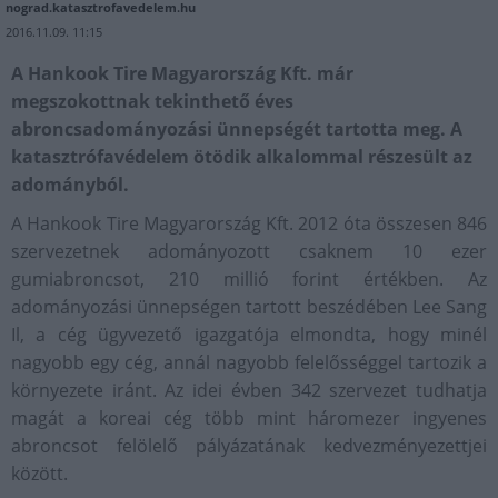
nograd.katasztrofavedelem.hu
2016.11.09. 11:15
A Hankook Tire Magyarország Kft. már
megszokottnak tekinthető éves
abroncsadományozási ünnepségét tartotta meg. A
katasztrófavédelem ötödik alkalommal részesült az
adományból.
A Hankook Tire Magyarország Kft. 2012 óta összesen 846
szervezetnek adományozott csaknem 10 ezer
gumiabroncsot, 210 millió forint értékben. Az
adományozási ünnepségen tartott beszédében Lee Sang
Il, a cég ügyvezető igazgatója elmondta, hogy minél
nagyobb egy cég, annál nagyobb felelősséggel tartozik a
környezete iránt. Az idei évben 342 szervezet tudhatja
magát a koreai cég több mint háromezer ingyenes
abroncsot felölelő pályázatának kedvezményezettjei
között.