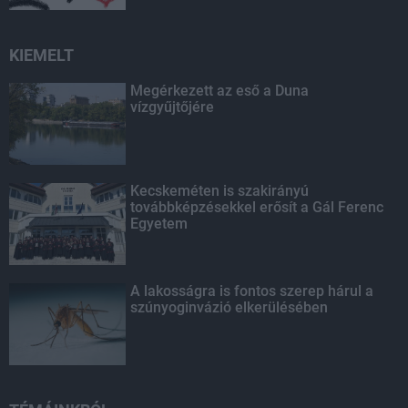
KIEMELT
Megérkezett az eső a Duna
vízgyűjtőjére
Kecskeméten is szakirányú
továbbképzésekkel erősít a Gál Ferenc
Egyetem
A lakosságra is fontos szerep hárul a
szúnyoginvázió elkerülésében