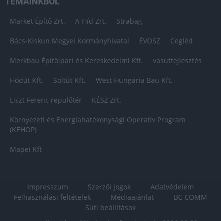
TÉMÁINKBÓL
Market Építő Zrt.
A-Híd Zrt.
Strabag
Bács-Kiskun Megyei Kormányhivatal
ÉVOSZ
Cegléd
Merkbau Építőipari és Kereskedelmi Kft.
vasútfejlesztés
Hódút Kft.
Soltút Kft.
West Hungária Bau Kft.
Liszt Ferenc repülőtér
KÉSZ Zrt.
Környezeti és Energiahatékonysági Operatív Program
(KEHOP)
Mapei Kft
Impresszum
Szerzői jogok
Adatvédelem
Felhasználási feltételek
Médiaajánlat
BC COMM
Süti beállítások