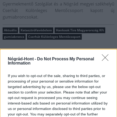
Gyermekmentő Szolgálat és a Nógrád megyei székhelyű
Cserhát Különleges Mentőcsoport kapott új
gumiabroncsokat.
Aktuális
Katasztrófavédelem
Hankook Tire Magyarország Kft
gumiabroncs
Cserhát Különleges Mentőcsoport
Nógrád-Hont -
Do Not Process My Personal
Information
AJÁNLJUK MÉG
If you wish to opt-out of the sale, sharing to third parties, or
processing of your personal or sensitive information for
targeted advertising by us, please use the below opt-out
section to confirm your selection. Please note that after your
MAGYAR ÉPÍTŐK
opt-out request is processed you may continue seeing
interest-based ads based on personal information utilized by
us or personal information disclosed to third parties prior to
Mi épül?
your opt-out. You may separately opt-out of the further