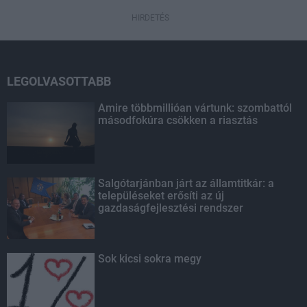
HIRDETÉS
LEGOLVASOTTABB
Amire többmillióan vártunk: szombattól
másodfokúra csökken a riasztás
Salgótarjánban járt az államtitkár: a
településeket erősíti az új
gazdaságfejlesztési rendszer
Sok kicsi sokra megy