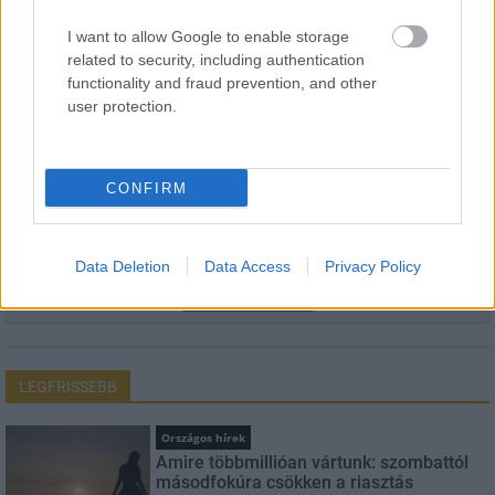
HÍRLEVÉL
I want to allow Google to enable storage
related to security, including authentication
Név
functionality and fraud prevention, and other
user protection.
E-mail cím
CONFIRM
Feliratkozom a hírlevélre és elfogadom az
adatvédelmi
szabályzatot!
Data Deletion
Data Access
Privacy Policy
FELIRATKOZÁS
LEGFRISSEBB
Országos hírek
Amire többmillióan vártunk: szombattól
másodfokúra csökken a riasztás