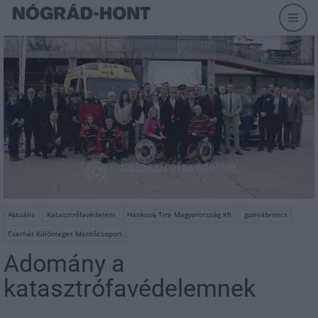
Aktuális
Katasztrófavédelem
Hankook Tire Magyarország Kft
gumiabroncs
Cserhát Különleges Mentőcsoport
Adomány a
katasztrófavédelemnek