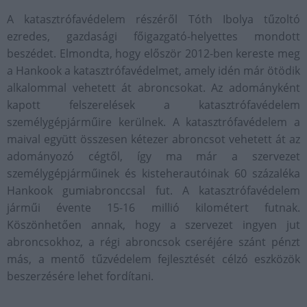
A katasztrófavédelem részéről Tóth Ibolya tűzoltó
ezredes, gazdasági főigazgató-helyettes mondott
beszédet. Elmondta, hogy először 2012-ben kereste meg
a Hankook a katasztrófavédelmet, amely idén már ötödik
alkalommal vehetett át abroncsokat. Az adományként
kapott felszerelések a katasztrófavédelem
személygépjárműire kerülnek. A katasztrófavédelem a
maival együtt összesen kétezer abroncsot vehetett át az
adományozó cégtől, így ma már a szervezet
személygépjárműinek és kisteherautóinak 60 százaléka
Hankook gumiabronccsal fut. A katasztrófavédelem
járműi évente 15-16 millió kilométert futnak.
Köszönhetően annak, hogy a szervezet ingyen jut
abroncsokhoz, a régi abroncsok cseréjére szánt pénzt
más, a mentő tűzvédelem fejlesztését célzó eszközök
beszerzésére lehet fordítani.