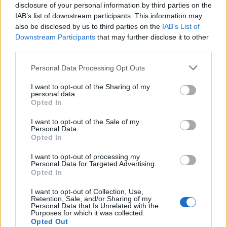
disclosure of your personal information by third parties on the
IAB’s list of downstream participants. This information may
also be disclosed by us to third parties on the
IAB’s List of
Downstream Participants
that may further disclose it to other
third parties.
Please note that this website/app uses one or more Google
Personal Data Processing Opt Outs
services and may gather and store information including but
not limited to your visit or usage behaviour. You may click to
I want to opt-out of the Sharing of my
personal data.
grant or deny consent to Google and its third-party tags to
Opted In
use your data for below specified purposes in below Google
consent section.
I want to opt-out of the Sale of my
Belváros-Lipótváros
játszótér
Personal Data.
Város-Teampannon Kereskedelmi és Szolgáltató Kft.
parkfelújítás
Opted In
Újragondolják Lipótváros rejtett, zöld parkját
I want to opt-out of processing my
Personal Data for Targeted Advertising.
Indulhat a Honvéd tér megújításának tervezése, ahol a
Opted In
klímatudatos gondolkodás és a helyi identitás erősítése kerül a
középpontba.
I want to opt-out of Collection, Use,
Retention, Sale, and/or Sharing of my
Personal Data that Is Unrelated with the
Purposes for which it was collected.
Történelmi táj, amelynek minden köve
Opted Out
mesél – megújul a tatai Angolkert