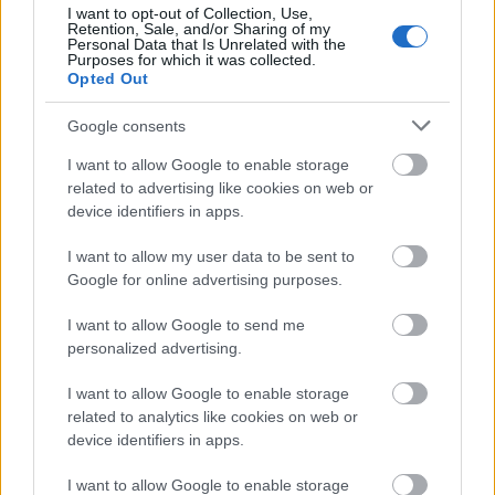
I want to opt-out of Collection, Use,
Újragondolják Lipótváros rejtett, zöld parkját
Retention, Sale, and/or Sharing of my
Personal Data that Is Unrelated with the
Indulhat a Honvéd tér megújításának tervezése, ahol a
Purposes for which it was collected.
klímatudatos gondolkodás és a helyi identitás erősítése kerül a
Opted Out
középpontba.
Google consents
Történelmi táj, amelynek minden köve
I want to allow Google to enable storage
mesél – megújul a tatai Angolkert
related to advertising like cookies on web or
device identifiers in apps.
I want to allow my user data to be sent to
M1 bővítés: már zajlik a teljesen új
Google for online advertising purposes.
Bicske Kelet csomópont építése
I want to allow Google to send me
personalized advertising.
I want to allow Google to enable storage
Új gyalogosátkelők és jelzőlámpás
csomópont épül Angyalföldön
related to analytics like cookies on web or
device identifiers in apps.
I want to allow Google to enable storage