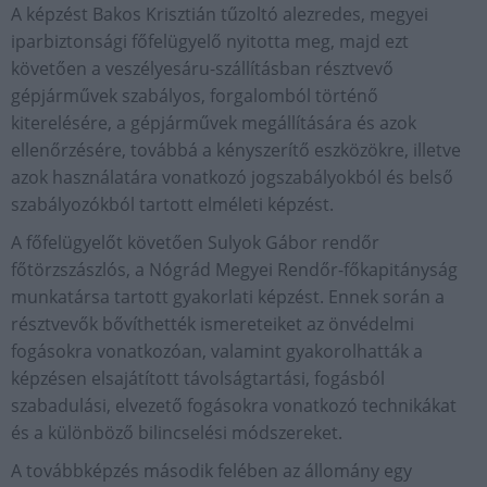
A képzést
Bakos Krisztián tűzoltó alezredes, megyei
iparbiztonsági főfelügyelő nyitotta meg, majd ezt
követően a veszélyesáru-szállításban résztvevő
gépjárművek szabályos, forgalomból történő
kiterelésére, a gépjárművek megállítására és azok
ellenőrzésére, továbbá a kényszerítő eszközökre, illetve
azok használatára vonatkozó jogszabályokból és belső
szabályozókból tartott elméleti képzést.
A főfelügyelőt követően Sulyok Gábor rendőr
főtörzszászlós, a Nógrád Megyei Rendőr-főkapitányság
munkatársa tartott gyakorlati képzést. Ennek során a
résztvevők bővíthették ismereteiket az önvédelmi
fogásokra vonatkozóan, valamint gyakorolhatták a
képzésen elsajátított távolságtartási, fogásból
szabadulási, elvezető fogásokra vonatkozó technikákat
és a különböző bilincselési módszereket.
A továbbképzés második felében az állomány egy