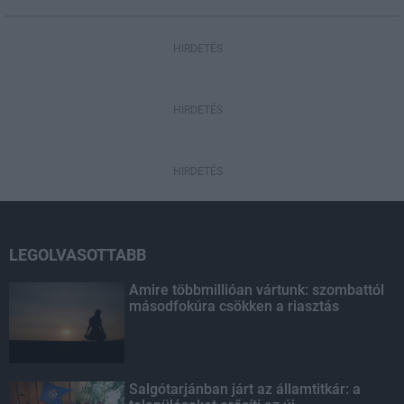
HIRDETÉS
HIRDETÉS
HIRDETÉS
LEGOLVASOTTABB
Amire többmillióan vártunk: szombattól
másodfokúra csökken a riasztás
Salgótarjánban járt az államtitkár: a