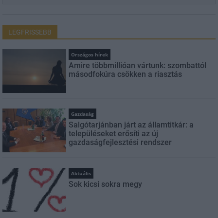
LEGFRISSEBB
Országos hírek
Amire többmillióan vártunk: szombattól
másodfokúra csökken a riasztás
Gazdaság
Salgótarjánban járt az államtitkár: a
településeket erősíti az új
gazdaságfejlesztési rendszer
Aktuális
Sok kicsi sokra megy