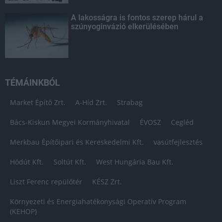
A lakosságra is fontos szerep hárul a
szúnyoginvázió elkerülésében
TÉMÁINKBÓL
Market Építő Zrt.
A-Híd Zrt.
Strabag
Bács-Kiskun Megyei Kormányhivatal
ÉVOSZ
Cegléd
Merkbau Építőipari és Kereskedelmi Kft.
vasútfejlesztés
Hódút Kft.
Soltút Kft.
West Hungária Bau Kft.
Liszt Ferenc repülőtér
KÉSZ Zrt.
Környezeti és Energiahatékonysági Operatív Program
(KEHOP)