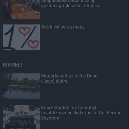
településeket erősíti az új
gazdaságfejlesztési rendszer
Sok kicsi sokra megy
KIEMELT
Megérkezett az eső a Duna
vízgyűjtőjére
Kecskeméten is szakirányú
továbbképzésekkel erősít a Gál Ferenc
Egyetem