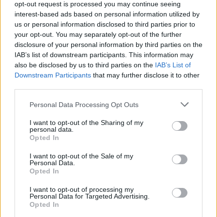
opt-out request is processed you may continue seeing
interest-based ads based on personal information utilized by
us or personal information disclosed to third parties prior to
your opt-out. You may separately opt-out of the further
MAGYAR ÉPÍTŐK
disclosure of your personal information by third parties on the
IAB’s list of downstream participants. This information may
also be disclosed by us to third parties on the
IAB’s List of
Mi épül?
Downstream Participants
that may further disclose it to other
third parties.
Please note that this website/app uses one or more Google
Personal Data Processing Opt Outs
services and may gather and store information including but
not limited to your visit or usage behaviour. You may click to
I want to opt-out of the Sharing of my
personal data.
grant or deny consent to Google and its third-party tags to
Opted In
use your data for below specified purposes in below Google
consent section.
I want to opt-out of the Sale of my
Personal Data.
Opted In
I want to opt-out of processing my
Personal Data for Targeted Advertising.
Belváros-Lipótváros
játszótér
Opted In
Város-Teampannon Kereskedelmi és Szolgáltató Kft.
parkfelújítás