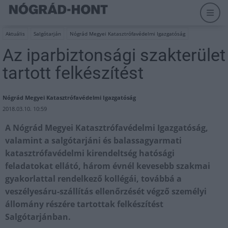
Aktuális
Salgótarján
Nógrád Megyei Katasztrófavédelmi Igazgatóság
Az iparbiztonsági szakterület
tartott felkészítést
Nógrád Megyei Katasztrófavédelmi Igazgatóság
2018.03.10. 10:59
A Nógrád Megyei Katasztrófavédelmi Igazgatóság,
valamint a salgótarjáni és balassagyarmati
katasztrófavédelmi kirendeltség hatósági
feladatokat ellátó, három évnél kevesebb szakmai
gyakorlattal rendelkező kollégái, továbbá a
veszélyesáru-szállítás ellenőrzését végző személyi
állomány részére tartottak felkészítést
Salgótarjánban.