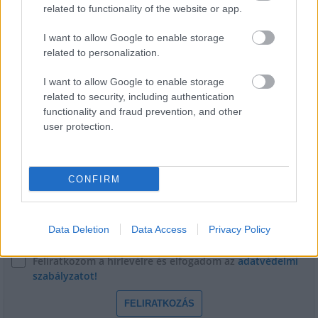
related to functionality of the website or app.
Másfélszeresére bővítik
Hódmezővásárhely jó hírű református
I want to allow Google to enable storage
iskoláját
related to personalization.
I want to allow Google to enable storage
related to security, including authentication
functionality and fraud prevention, and other
user protection.
HÍRLEVÉL
Név
CONFIRM
E-mail cím
Data Deletion
Data Access
Privacy Policy
Feliratkozom a hírlevélre és elfogadom az
adatvédelmi
szabályzatot!
FELIRATKOZÁS