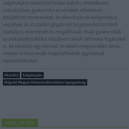
salgótarjáni vezetéstechnikai pályán, modellezett
szituációban gyakorolta az elméleti előadáson
elsajátított ismereteket. Az ellenőrpárok elvégezték a
veszélyes árut szállító gépjármű forgalomból történő
szabályos kiterelését és megállítását, majd gyakorolták
az intézkedéstaktikai képzésen tanult technikai fogásokat
is. Az oktatást egy elemző, értékelő megbeszélés zárta,
melyen a résztvevők megoszthatták egymással
tapasztalataikat.
Aktuális
Salgótarján
Nógrád Megyei Katasztrófavédelmi Igazgatóság
AJÁNLJUK MÉG