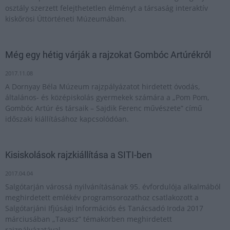
osztály szerzett felejthetetlen élményt a társaság interaktív
kiskőrösi Úttörténeti Múzeumában.
Még egy hétig várják a rajzokat Gombóc Artúrékról
2017.11.08
A Dornyay Béla Múzeum rajzpályázatot hirdetett óvodás,
általános- és középiskolás gyermekek számára a „Pom Pom,
Gombóc Artúr és társaik – Sajdik Ferenc művészete” című
időszaki kiállításához kapcsolódóan.
Kisiskolások rajzkiállítása a SITI-ben
2017.04.04
Salgótarján várossá nyilvánításának 95. évfordulója alkalmából
meghirdetett emlékév programsorozathoz csatlakozott a
Salgótarjáni Ifjúsági Információs és Tanácsadó Iroda 2017
márciusában „Tavasz” témakörben meghirdetett
rajzpályázatával.