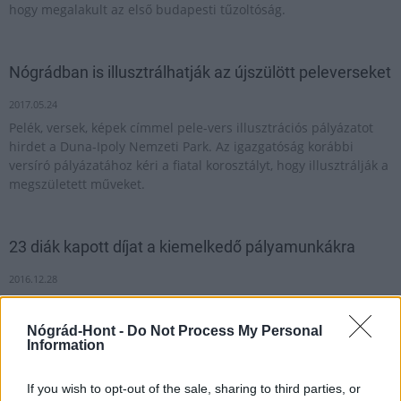
hogy megalakult az első budapesti tűzoltóság.
Nógrádban is illusztrálhatják az újszülött peleverseket
2017.05.24
Pelék, versek, képek címmel pele-vers illusztrációs pályázatot
hirdet a Duna-Ipoly Nemzeti Park. Az igazgatóság korábbi
versíró pályázatához kéri a fiatal korosztályt, hogy illusztrálják a
megszületett műveket.
23 diák kapott díjat a kiemelkedő pályamunkákra
2016.12.28
Általános iskolások számára hirdetett rajzpályázatot “Mi jut
eszembe a geoparkról?” címmel a Jövő Közösségéért Közhasznú
Nógrád-Hont -
Do Not Process My Personal
Alapítvány.
Information
If you wish to opt-out of the sale, sharing to third parties, or