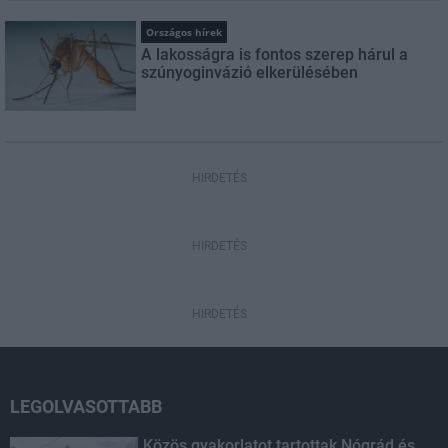
Országos hírek
A lakosságra is fontos szerep hárul a
szúnyoginvázió elkerülésében
HIRDETÉS
HIRDETÉS
HIRDETÉS
LEGOLVASOTTABB
Közös gyakorlatot tartottak Nógrád és