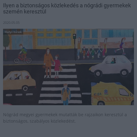
Ilyen a biztonságos közlekedés a nógrádi gyermekek
szemén keresztül
2020.05.05
Helyi hírek
Nógrád megyei gyermekek mutatták be rajzaikon keresztül a
biztonságos, szabályos közlekedést.