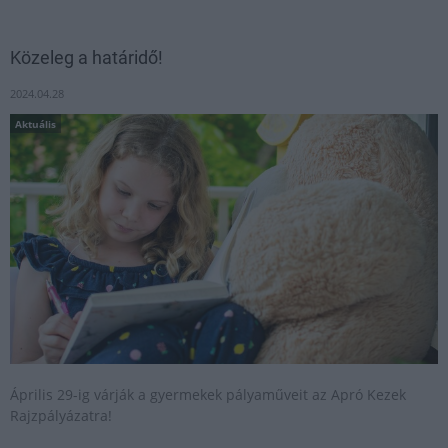
Közeleg a határidő!
2024.04.28
Aktuális
Április 29-ig várják a gyermekek pályaműveit az Apró Kezek
Rajzpályázatra!