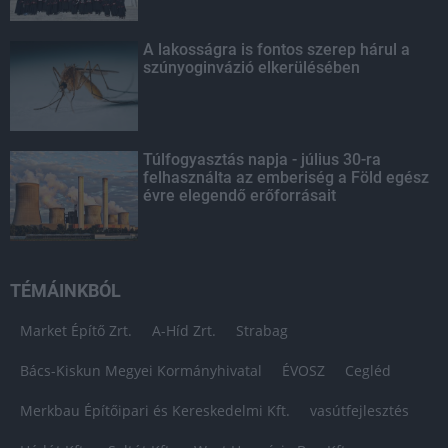
A lakosságra is fontos szerep hárul a
szúnyoginvázió elkerülésében
Túlfogyasztás napja - július 30-ra
felhasználta az emberiség a Föld egész
évre elegendő erőforrásait
TÉMÁINKBÓL
Market Építő Zrt.
A-Híd Zrt.
Strabag
Bács-Kiskun Megyei Kormányhivatal
ÉVOSZ
Cegléd
Merkbau Építőipari és Kereskedelmi Kft.
vasútfejlesztés