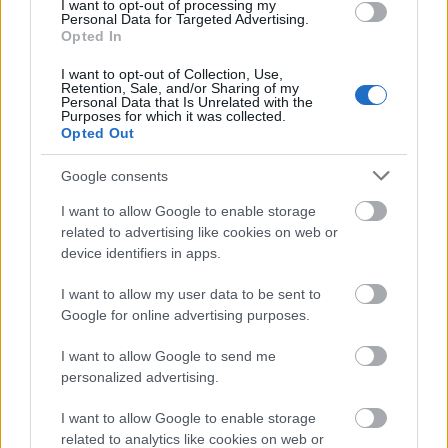
Karácsonyi rajzpályázat indul gyerekeknek Téli házaló
I want to opt-out of processing my
népszokások címmel
Personal Data for Targeted Advertising.
Opted In
2020.11.10
I want to opt-out of Collection, Use,
Retention, Sale, and/or Sharing of my
Aktuális
Personal Data that Is Unrelated with the
Purposes for which it was collected.
Opted Out
Google consents
I want to allow Google to enable storage
related to advertising like cookies on web or
device identifiers in apps.
I want to allow my user data to be sent to
Google for online advertising purposes.
I want to allow Google to send me
A Hagyományok Háza által indított rajzpályázat témája a téli
personalized advertising.
házaló népszokások, a szentcsalád-járás, a pásztorok
vesszőhordása, a kántálás (mendikálás), a betlehemezés, a
I want to allow Google to enable storage
névnapi köszöntés, a regölés vagy az aprószentek napi
related to analytics like cookies on web or
vesszőzésének a megjelenítése.