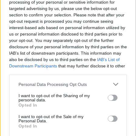
Még egy hétig várják a nógrádi pályáműveket az
processing of your personal or sensitive information for
Országos Tűzmegelőzési Bizottság pályázatára
targeted advertising by us, please use the below opt-out
section to confirm your selection. Please note that after your
2023.04.16
opt-out request is processed you may continue seeing
Helyi hírek
interest-based ads based on personal information utilized by
us or personal information disclosed to third parties prior to
your opt-out. You may separately opt-out of the further
disclosure of your personal information by third parties on the
IAB’s list of downstream participants. This information may
also be disclosed by us to third parties on the
IAB’s List of
Downstream Participants
that may further disclose it to other
third parties.
Please note that this website/app uses one or more Google
Personal Data Processing Opt Outs
services and may gather and store information including but
not limited to your visit or usage behaviour. You may click to
I want to opt-out of the Sharing of my
personal data.
grant or deny consent to Google and its third-party tags to
Opted In
Április 21-ig küldhetik be műveiket a nógrádi diákok az
use your data for below specified purposes in below Google
Országos Tűzmegelőzési Bizottság 2023 évi alkotói pályázatára.
consent section.
I want to opt-out of the Sale of my
Personal Data.
Opted In