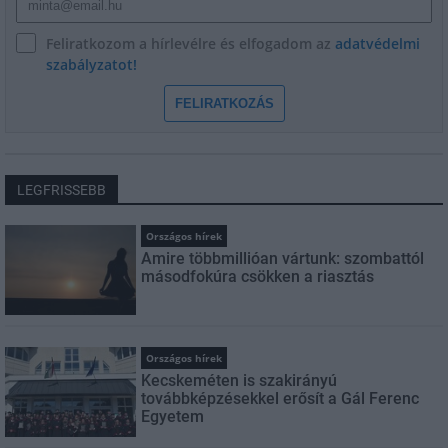
Feliratkozom a hírlevélre és elfogadom az
adatvédelmi
szabályzatot!
FELIRATKOZÁS
LEGFRISSEBB
Országos hírek
Amire többmillióan vártunk: szombattól
másodfokúra csökken a riasztás
Országos hírek
Kecskeméten is szakirányú
továbbképzésekkel erősít a Gál Ferenc
Egyetem