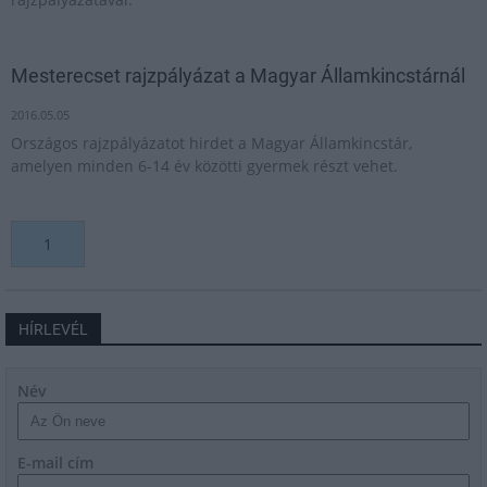
Mesterecset rajzpályázat a Magyar Államkincstárnál
2016.05.05
Országos rajzpályázatot hirdet a Magyar Államkincstár,
amelyen minden 6-14 év közötti gyermek részt vehet.
1
HÍRLEVÉL
Név
E-mail cím