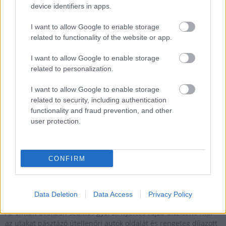
device identifiers in apps.
I want to allow Google to enable storage
Elindult a Magyar Közút álomút rajzpályázatának
related to functionality of the website or app.
közönségszavazása
I want to allow Google to enable storage
2020.02.12
related to personalization.
Aktuális
I want to allow Google to enable storage
related to security, including authentication
functionality and fraud prevention, and other
user protection.
CONFIRM
Data Deletion
Data Access
Privacy Policy
Az elmúlt években számos gyerek nyertes rajza díszítette már
az utakat pásztázó útellenőri autók oldalát és rengeteg díjazott