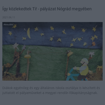
Így közlekedtek Ti! - pályázat Nógrád megyében
2021.06.11
Aktuális
Diákok egyénileg és egy általános iskola osztálya is készített és
juttatott el pályaműveket a megyei rendőr-főkapitányságnak.