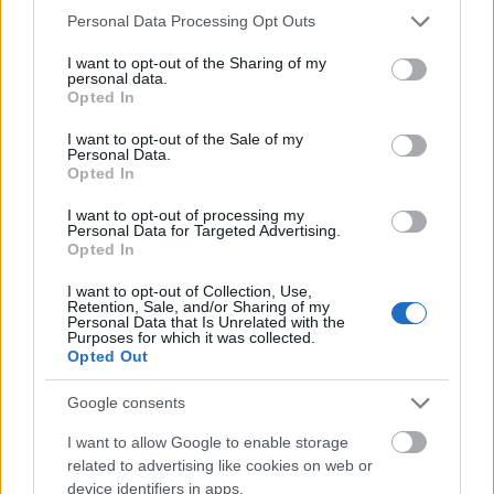
Please note that this website/app uses one or more Google
autópálya
Personal Data Processing Opt Outs
útépítés
M1-es autópálya
Bicske
services and may gather and store information including but
M1 bővítés: már zajlik a teljesen új Bicske Kelet
not limited to your visit or usage behaviour. You may click to
I want to opt-out of the Sharing of my
csomópont építése
personal data.
grant or deny consent to Google and its third-party tags to
Opted In
use your data for below specified purposes in below Google
Tizenegy meglévő csomópontot korszerűsít és négy új,
consent section.
különszintű csomópontot hoz létre az MKIF az M1-es
I want to opt-out of the Sale of my
Personal Data.
bővítésénél.
Opted In
Új gyalogosátkelők és jelzőlámpás
I want to opt-out of processing my
Personal Data for Targeted Advertising.
csomópont épül Angyalföldön
Opted In
I want to opt-out of Collection, Use,
Retention, Sale, and/or Sharing of my
Personal Data that Is Unrelated with the
Másfélszeresére bővítik
Purposes for which it was collected.
Hódmezővásárhely jó hírű református
Opted Out
iskoláját
Google consents
I want to allow Google to enable storage
Látványos építési szakasz indult be a
related to advertising like cookies on web or
Flórián téri felüljárón
device identifiers in apps.