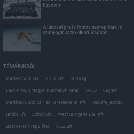
Egyetem
A lakosságra is fontos szerep hárul a
szúnyoginvázió elkerülésében
TÉMÁINKBÓL
Market Építő Zrt.
A-Híd Zrt.
Strabag
Bács-Kiskun Megyei Kormányhivatal
ÉVOSZ
Cegléd
Merkbau Építőipari és Kereskedelmi Kft.
vasútfejlesztés
Hódút Kft.
Soltút Kft.
West Hungária Bau Kft.
Liszt Ferenc repülőtér
KÉSZ Zrt.