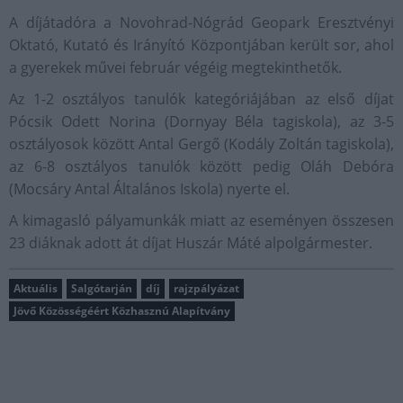
A díjátadóra a Novohrad-Nógrád Geopark Eresztvényi
Oktató, Kutató és Irányító Központjában került sor, ahol
a gyerekek művei február végéig megtekinthetők.
Az 1-2 osztályos tanulók kategóriájában az első díjat
Pócsik Odett Norina (Dornyay Béla tagiskola), az 3-5
osztályosok között Antal Gergő (Kodály Zoltán tagiskola),
az 6-8 osztályos tanulók között pedig Oláh Debóra
(Mocsáry Antal Általános Iskola) nyerte el.
A kimagasló pályamunkák miatt az eseményen összesen
23 diáknak adott át díjat Huszár Máté alpolgármester.
Aktuális
Salgótarján
díj
rajzpályázat
Jövő Közösségéért Közhasznú Alapítvány