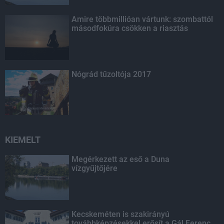
Amire többmillióan vártunk: szombattól
másodfokúra csökken a riasztás
Nógrád tűzoltója 2017
KIEMELT
Megérkezett az eső a Duna
vízgyűjtőjére
Kecskeméten is szakirányú
továbbképzésekkel erősít a Gál Ferenc