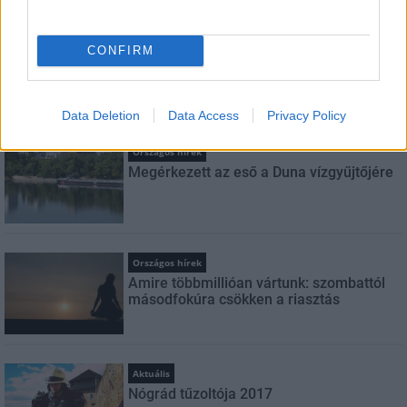
FELIRATKOZÁS
CONFIRM
LEGFRISSEBB
Data Deletion
Data Access
Privacy Policy
Országos hírek
Megérkezett az eső a Duna vízgyűjtőjére
Országos hírek
Amire többmillióan vártunk: szombattól
másodfokúra csökken a riasztás
Aktuális
Nógrád tűzoltója 2017