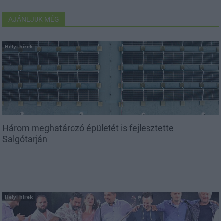
AJÁNLJUK MÉG
Helyi hírek
Három meghatározó épületét is fejlesztette
Salgótarján
Helyi hírek