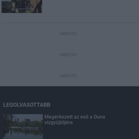
HIRDETÉS
HIRDETÉS
HIRDETÉS
LEGOLVASOTTABB
Megérkezett az eső a Duna
vízgyűjtőjére