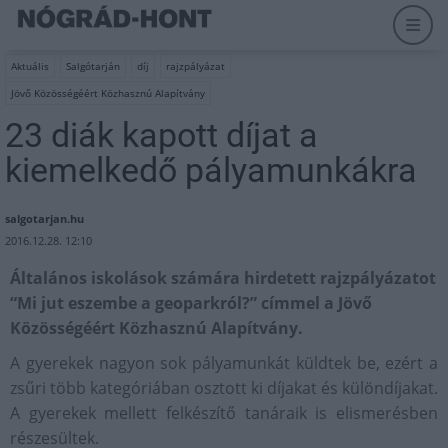
Aktuális
Salgótarján
díj
rajzpályázat
Jövő Közösségéért Közhasznú Alapítvány
23 diák kapott díjat a
kiemelkedő pályamunkákra
salgotarjan.hu
2016.12.28. 12:10
Általános iskolások számára hirdetett rajzpályázatot
“Mi jut eszembe a geoparkról?” címmel a Jövő
Közösségéért Közhasznú Alapítvány.
A gyerekek nagyon sok pályamunkát küldtek be, ezért a
zsűri több kategóriában osztott ki díjakat és különdíjakat.
A gyerekek mellett felkészítő tanáraik is elismerésben
részesültek.