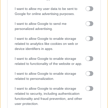
I want to allow my user data to be sent to
Google for online advertising purposes.
Paks II.: Mit jelent az 5. blokk új
mérföldköve a felülvizsgálat
I want to allow Google to send me
árnyékában?
personalized advertising.
I want to allow Google to enable storage
related to analytics like cookies on web or
device identifiers in apps.
HÍRLEVÉL
I want to allow Google to enable storage
related to functionality of the website or app.
Név
I want to allow Google to enable storage
related to personalization.
E-mail cím
I want to allow Google to enable storage
related to security, including authentication
functionality and fraud prevention, and other
Feliratkozom a hírlevélre és elfogadom az
adatvédelmi
user protection.
szabályzatot!