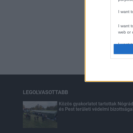
I want 
I want t
web or d
I want t
or app.
I want t
I want t
authenti
LEGOLVASOTTABB
Közös gyakorlatot tartottak Nógrá
és Pest területi védelmi bizottsága