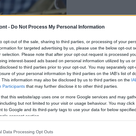
AKTUÁLIS
ont -
Do Not Process My Personal Information
Salgótarján
jánban
Nemzetközi Dixieland Fes
to opt-out of the sale, sharing to third parties, or processing of your per
2018.04.30
formation for targeted advertising by us, please use the below opt-out s
r selection. Please note that after your opt-out request is processed y
eing interest-based ads based on personal information utilized by us or
disclosed to third parties prior to your opt-out. You may separately opt-
losure of your personal information by third parties on the IAB’s list of
. This information may also be disclosed by us to third parties on the
IA
A szabadtéri koncerteké a főszerep a
Participants
that may further disclose it to other third parties.
salgótarjáni dixieland fesztiválon
 that this website/app uses one or more Google services and may gath
2016.05.02
including but not limited to your visit or usage behaviour. You may click 
 to Google and its third-party tags to use your data for below specifi
Idén a szabadtéri koncertek dominálnak a péntektől
ogle consent section.
vasárnapig tartó 32. salgótarjáni Nemzetközi Dixieland
Fesztiválon.
l Data Processing Opt Outs