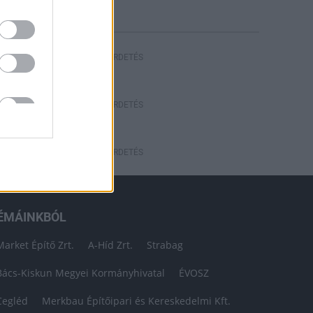
HIRDETÉS
HIRDETÉS
HIRDETÉS
ÉMÁINKBÓL
Market Építő Zrt.
A-Híd Zrt.
Strabag
Bács-Kiskun Megyei Kormányhivatal
ÉVOSZ
Cegléd
Merkbau Építőipari és Kereskedelmi Kft.