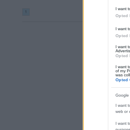
I want t
1
Opted 
I want t
Opted 
I want 
Advertis
Opted 
I want t
of my P
was col
Opted 
Google 
I want t
web or d
I want t
purpose