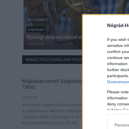
KITEKINTŐ
Nógrád-H
Salgótarján
Ifjúsági dzsessztábort szerveznek Salgótar
If you wish 
2019.03.18
sensitive in
confirm you
continue se
NEMZETKÖZI DIXIELAND FESZTIVÁL
information 
further disc
participants
Májusban ismét Salgótarjáni Ifjúsági Jazz
Downstream 
Tábor
Please note
2018.04.05
information 
deny consent
Immáron negyedik alkalommal, 2018. május 1-5. között,
in below Go
a salgóbányai Medves Hotelban szervezi meg a
Lélekpendítők Társasága és a Salgótarjáni
Közművelődési Nonprofit Kft.
Persona