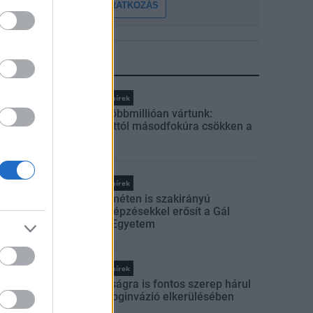
FELIRATKOZÁS
LEGFRISSEBB
Országos hírek
Amire többmillióan vártunk:
szombattól másodfokúra csökken a
riasztás
Országos hírek
Kecskeméten is szakirányú
továbbképzésekkel erősít a Gál
Ferenc Egyetem
Országos hírek
A lakosságra is fontos szerep hárul
a szúnyoginvázió elkerülésében