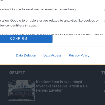
to allow Google to send me personalized advertising.
o allow Google to enable storage related to analytics like cookies on
evice identifiers in apps.
o allow Google to enable storage related to functionality of the website
CONFIRM
o allow Google to enable storage related to personalization.
Data Deletion
Data Access
Privacy Policy
o allow Google to enable storage related to security, including
cation functionality and fraud prevention, and other user protection.
KIEMELT
T
d
Kecskeméten is szakirányú
i
továbbképzésekkel erősít a Gál
Ferenc Egyetem