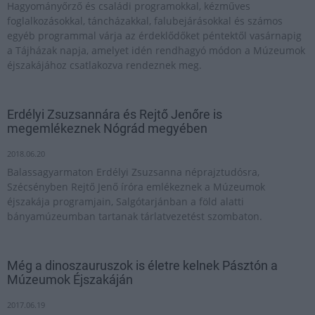
Hagyományőrző és családi programokkal, kézműves
foglalkozásokkal, táncházakkal, falubejárásokkal és számos
egyéb programmal várja az érdeklődőket péntektől vasárnapig
a Tájházak napja, amelyet idén rendhagyó módon a Múzeumok
éjszakájához csatlakozva rendeznek meg.
Erdélyi Zsuzsannára és Rejtő Jenőre is
megemlékeznek Nógrád megyében
2018.06.20
Balassagyarmaton Erdélyi Zsuzsanna néprajztudósra,
Szécsényben Rejtő Jenő íróra emlékeznek a Múzeumok
éjszakája programjain, Salgótarjánban a föld alatti
bányamúzeumban tartanak tárlatvezetést szombaton.
Még a dinoszauruszok is életre kelnek Pásztón a
Múzeumok Éjszakáján
2017.06.19