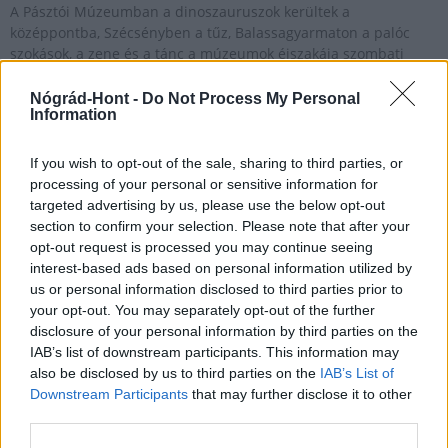
A Pásztói Múzeumban a dinoszauruszok kerültek a
középpontba, Szécsényben a tűz, Balassagyarmaton a palóc
szokások, a zene és a tánc a múzeumok éjszakája szombati
programjain; több intézményben megmozgatják a látogatókat,
gyerekek és felnőttek egyaránt kalandos feladatokat oldhatnak
Nógrád-Hont -
Do Not Process My Personal
Information
meg a tárlatokon.
If you wish to opt-out of the sale, sharing to third parties, or
processing of your personal or sensitive information for
Múzeumok éjszakája - Több mint négyszáz
intézmény készül programokkal országszerte
targeted advertising by us, please use the below opt-out
section to confirm your selection. Please note that after your
2022.06.15
opt-out request is processed you may continue seeing
interest-based ads based on personal information utilized by
Országos hírek
us or personal information disclosed to third parties prior to
your opt-out. You may separately opt-out of the further
disclosure of your personal information by third parties on the
IAB’s list of downstream participants. This information may
also be disclosed by us to third parties on the
IAB’s List of
Downstream Participants
that may further disclose it to other
third parties.