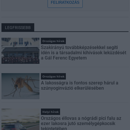
FELIRATKOZÁS
LEGFRISSEBB
Országos hírek
Szakirányú továbbképzésekkel segíti
idén is a társadalmi kihívások leküzdését
a Gál Ferenc Egyetem
Országos hírek
A lakosságra is fontos szerep hárul a
szúnyoginvázió elkerülésében
Helyi hírek
Országos éllovas a nógrádi pici falu az
ezer lakosra jutó személygépkocsik
tekintetében