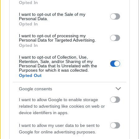
Opted In
Országos hírek
use your data for below specified purposes in below Google
Megérkezett az eső a Duna vízgyűjtőjére
consent section.
I want to opt-out of the Sale of my
Personal Data.
Opted In
I want to opt-out of processing my
Personal Data for Targeted Advertising.
Országos hírek
Opted In
Amire többmillióan vártunk: szombattól
másodfokúra csökken a riasztás
I want to opt-out of Collection, Use,
Retention, Sale, and/or Sharing of my
Personal Data that Is Unrelated with the
Purposes for which it was collected.
Opted Out
Országos hírek
Kecskeméten is szakirányú
Google consents
továbbképzésekkel erősít a Gál Ferenc
Egyetem
I want to allow Google to enable storage
related to advertising like cookies on web or
device identifiers in apps.
HIRDETÉS
I want to allow my user data to be sent to
Google for online advertising purposes.