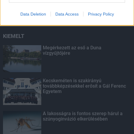
napjaiban
Data Deletion
Data Access
Privacy Policy
KIEMELT
Megérkezett az eső a Duna
vízgyűjtőjére
Kecskeméten is szakirányú
továbbképzésekkel erősít a Gál Ferenc
Egyetem
A lakosságra is fontos szerep hárul a
szúnyoginvázió elkerülésében