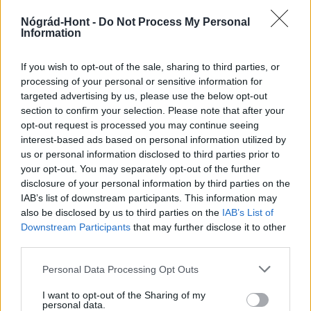
Nógrád-Hont -
Do Not Process My Personal
Information
HÍRLEVÉL
If you wish to opt-out of the sale, sharing to third parties, or
processing of your personal or sensitive information for
Név
targeted advertising by us, please use the below opt-out
section to confirm your selection. Please note that after your
opt-out request is processed you may continue seeing
E-mail cím
interest-based ads based on personal information utilized by
us or personal information disclosed to third parties prior to
your opt-out. You may separately opt-out of the further
Feliratkozom a hírlevélre és elfogadom az
adatvédelmi
disclosure of your personal information by third parties on the
szabályzatot!
IAB’s list of downstream participants. This information may
also be disclosed by us to third parties on the
IAB’s List of
FELIRATKOZÁS
Downstream Participants
that may further disclose it to other
third parties.
Please note that this website/app uses one or more Google
Personal Data Processing Opt Outs
services and may gather and store information including but
LEGFRISSEBB
not limited to your visit or usage behaviour. You may click to
I want to opt-out of the Sharing of my
personal data.
grant or deny consent to Google and its third-party tags to