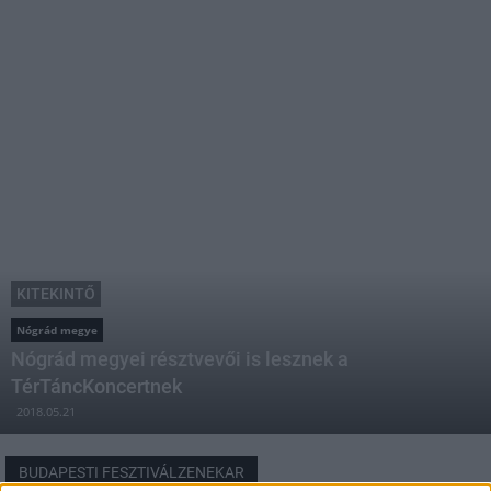
KITEKINTŐ
Nógrád megye
Nógrád megyei résztvevői is lesznek a
TérTáncKoncertnek
2018.05.21
BUDAPESTI FESZTIVÁLZENEKAR