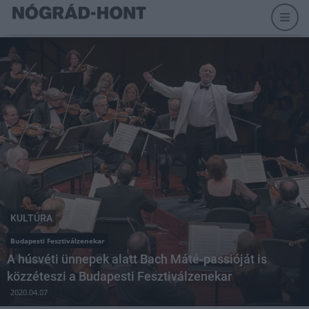
KULTÚRA
Budapesti Fesztiválzenekar
A húsvéti ünnepek alatt Bach Máté-passióját is
közzéteszi a Budapesti Fesztiválzenekar
2020.04.07