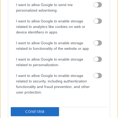
I want to allow Google to send me
HIRDETÉS
personalized advertising.
I want to allow Google to enable storage
HIRDETÉS
related to analytics like cookies on web or
device identifiers in apps.
I want to allow Google to enable storage
LEGOLVASOTTABB
related to functionality of the website or app.
Amire többmillióan vártunk: szombattól
I want to allow Google to enable storage
másodfokúra csökken a riasztás
related to personalization.
I want to allow Google to enable storage
related to security, including authentication
5 gyönyörű tó Nógrád megyében
functionality and fraud prevention, and other
user protection.
CONFIRM
Biztonságban a megemlékezés