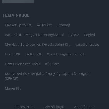
TÉMÁINKBÓL
Market Építő Zrt.
A-Híd Zrt.
Strabag
Bács-Kiskun Megyei Kormányhivatal
ÉVOSZ
Cegléd
Merkbau Építőipari és Kereskedelmi Kft.
vasútfejlesztés
Hódút Kft.
Soltút Kft.
West Hungária Bau Kft.
Liszt Ferenc repülőtér
KÉSZ Zrt.
Környezeti és Energiahatékonysági Operatív Program
(KEHOP)
Mapei Kft
Impresszum
Szerzői jogok
Adatvédelem