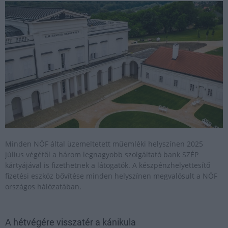
Minden NÖF által üzemeltetett műemléki helyszínen 2025
július végétől a három legnagyobb szolgáltató bank SZÉP
kártyájával is fizethetnek a látogatók. A készpénzhelyettesítő
fizetési eszköz bővítése minden helyszínen megvalósult a NÖF
országos hálózatában.
A hétvégére visszatér a kánikula