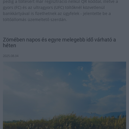
pedig a töltésért már regisztráció nélkül QR kóddal, illetve a
gyors (FC) és az ultragyors (UFC) töltőknél közvetlenül
bankkártyával is fizethetnek az ügyfelek - jelentette be a
töltőállomás üzemeltető szerdán.
Zömében napos és egyre melegebb idő várható a
héten
2025.08.04