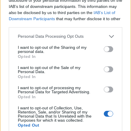
disclosure of your personal information by third parties on the
IAB’s list of downstream participants. This information may
Jellemzően napos, kissé felhős idő várható a hétvégén, és még
also be disclosed by us to third parties on the
IAB’s List of
mindig kialakulhatnak záporok, zivatarok. A csütörtökön
Downstream Participants
that may further disclose it to other
kezdődött melegedés hatására vasárnap már 25-32 Celsius-fok
third parties.
várható a legmelegebb órákban, míg hajnalban 10-17 fok lehet,
de a szél élénk, helyenként erős lesz - derül ki a HungaroMet
Please note that this website/app uses one or more Google
Personal Data Processing Opt Outs
Nonprofit Zrt. előrejelzéséből, amelyet csütörtökön juttattak el
services and may gather and store information including but
az MTI-hez.
not limited to your visit or usage behaviour. You may click to
I want to opt-out of the Sharing of my
personal data.
grant or deny consent to Google and its third-party tags to
Opted In
use your data for below specified purposes in below Google
Több milliárd forint összegű kárbejelentésre számít a
consent section.
I want to opt-out of the Sale of my
Groupama
Personal Data.
Opted In
2025.07.08
I want to opt-out of processing my
Personal Data for Targeted Advertising.
Opted In
I want to opt-out of Collection, Use,
Retention, Sale, and/or Sharing of my
Personal Data that Is Unrelated with the
Purposes for which it was collected.
Opted Out