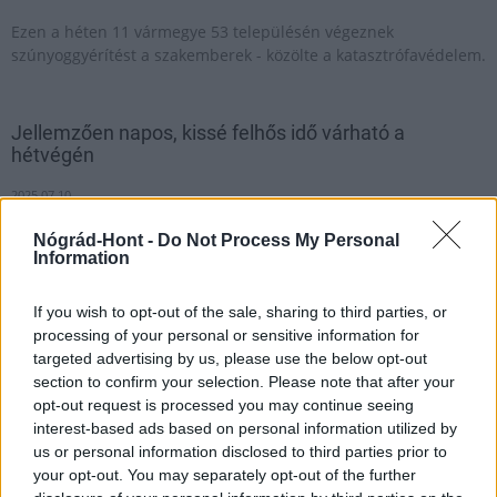
Ezen a héten 11 vármegye 53 településén végeznek
szúnyoggyérítést a szakemberek - közölte a katasztrófavédelem.
Jellemzően napos, kissé felhős idő várható a
hétvégén
2025.07.10
Nógrád-Hont -
Do Not Process My Personal
Information
If you wish to opt-out of the sale, sharing to third parties, or
processing of your personal or sensitive information for
targeted advertising by us, please use the below opt-out
section to confirm your selection. Please note that after your
opt-out request is processed you may continue seeing
interest-based ads based on personal information utilized by
us or personal information disclosed to third parties prior to
your opt-out. You may separately opt-out of the further