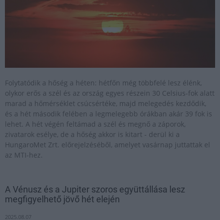
Folytatódik a hőség a héten: hétfőn még többfelé lesz élénk,
olykor erős a szél és az ország egyes részein 30 Celsius-fok alatt
marad a hőmérséklet csúcsértéke, majd melegedés kezdődik,
és a hét második felében a legmelegebb órákban akár 39 fok is
lehet. A hét végén feltámad a szél és megnő a záporok,
zivatarok esélye, de a hőség akkor is kitart - derül ki a
HungaroMet Zrt. előrejelzéséből, amelyet vasárnap juttattak el
az MTI-hez.
A Vénusz és a Jupiter szoros együttállása lesz
megfigyelhető jövő hét elején
2025.08.07