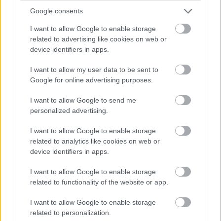
Google consents
I want to allow Google to enable storage
related to advertising like cookies on web or
device identifiers in apps.
A Groupama a viharok után legalább 3-4 ezer kárbejelentésre
I want to allow my user data to be sent to
és több milliárd forint kárösszegre számít – közölte a
Google for online advertising purposes.
biztosítótársaság kedden az MTI-vel.
I want to allow Google to send me
personalized advertising.
Kissé mérséklődik a kánikula a hévégére
I want to allow Google to enable storage
2025.07.04
related to analytics like cookies on web or
device identifiers in apps.
I want to allow Google to enable storage
related to functionality of the website or app.
I want to allow Google to enable storage
related to personalization.