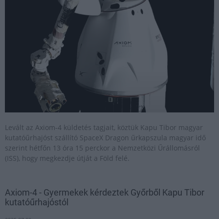
Levált az Axiom-4 küldetés tagjait, köztük Kapu Tibor magyar
kutatóűrhajóst szállító SpaceX Dragon űrkapszula magyar idő
szerint hétfőn 13 óra 15 perckor a Nemzetközi Űrállomásról
(ISS), hogy megkezdje útját a Föld felé.
Axiom-4 - Gyermekek kérdeztek Győrből Kapu Tibor
kutatóűrhajóstól