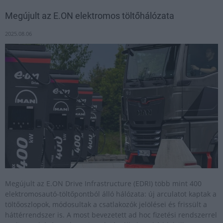
Megújult az E.ON elektromos töltőhálózata
2025.08.06
Megújult az E.ON Drive Infrastructure (EDRI) több mint 400
elektromosautó-töltőpontból álló hálózata: új arculatot kaptak a
töltőoszlopok, módosultak a csatlakozók jelölései és frissült a
háttérrendszer is. A most bevezetett ad hoc fizetési rendszerrel