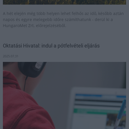
A hét elején még több helyen lehet felhős az idő, később aztán
napos és egyre melegebb időre számíthatunk - derül ki a
HungaroMet Zrt. előrejelzéséből.
Oktatási Hivatal: indul a pótfelvételi eljárás
2025.07.31