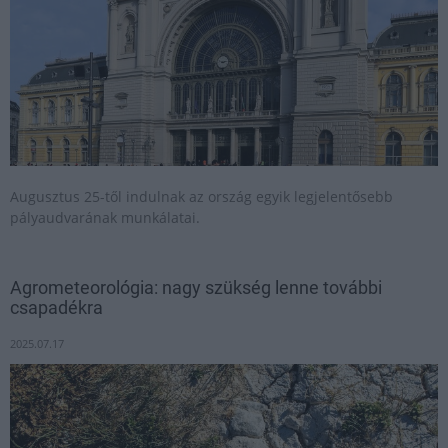
Augusztus 25-től indulnak az ország egyik legjelentősebb
pályaudvarának munkálatai.
Agrometeorológia: nagy szükség lenne további
csapadékra
2025.07.17