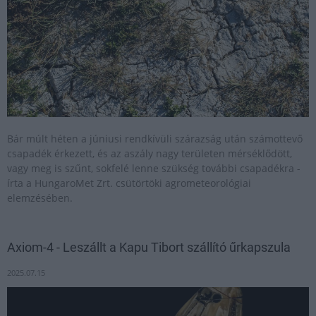
Bár múlt héten a júniusi rendkívüli szárazság után számottevő
csapadék érkezett, és az aszály nagy területen mérséklődött,
vagy meg is szűnt, sokfelé lenne szükség további csapadékra -
írta a HungaroMet Zrt. csütörtöki agrometeorológiai
elemzésében.
Axiom-4 - Leszállt a Kapu Tibort szállító űrkapszula
2025.07.15