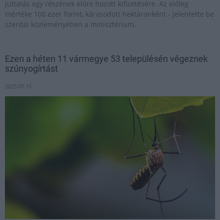
juttatás egy részének előre hozott kifizetésére. Az előleg
mértéke 100 ezer forint, károsodott hektáronként - jelentette be
szerdai közleményében a minisztérium.
Ezen a héten 11 vármegye 53 településén végeznek
szúnyogírtást
2025.07.15