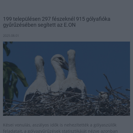
199 településen 297 fészeknél 915 gólyafióka
gyűrűzésében segített az E.ON
2025.08.01
Kései vonulás, aszályos idők is nehezítették a gólyaszülők
feladatait, a gólyagyűrűzések statisztikáját nézve azonban