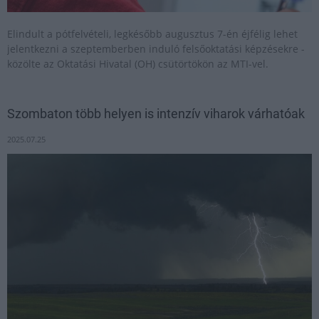
Elindult a pótfelvételi, legkésőbb augusztus 7-én éjfélig lehet
jelentkezni a szeptemberben induló felsőoktatási képzésekre -
közölte az Oktatási Hivatal (OH) csütörtökön az MTI-vel.
Szombaton több helyen is intenzív viharok várhatóak
2025.07.25