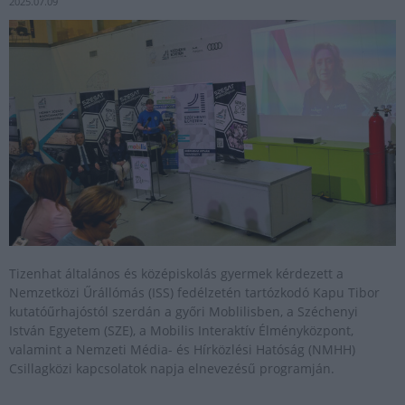
2025.07.09
Tizenhat általános és középiskolás gyermek kérdezett a
Nemzetközi Űrállómás (ISS) fedélzetén tartózkodó Kapu Tibor
kutatóűrhajóstól szerdán a győri Moblilisben, a Széchenyi
István Egyetem (SZE), a Mobilis Interaktív Élményközpont,
valamint a Nemzeti Média- és Hírközlési Hatóság (NMHH)
Csillagközi kapcsolatok napja elnevezésű programján.