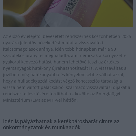
Az előző év elejétől bevezetett rendszernek köszönhetően 2025
nyarára jelentős növekedést mutat a visszaváltott
italcsomagolások aránya, idén több hónapban már a 90
százalékos arányt is meghaladta, ami nemcsak a környezetre
gyakorol kedvező hatást, hanem lehetővé teszi az értékes
nyersanyagok hatékony újrahasznosítását is. A visszaváltás a
jövőben még hatékonyabbá és kényelmesebbé válhat azzal,
hogy a hulladékgazdálkodást végző koncessziós társaság a
vissza nem váltott palackokból származó visszaváltási díjakat a
rendszer fejlesztésére fordíthatja - közölte az Energiaügyi
Minisztérium (EM) az MTI-vel hétfőn.
Idén is pályázhatnak a kerékpárosbarát címre az
önkormányzatok és munkaadók