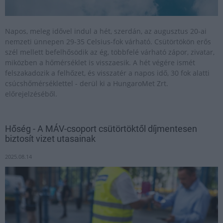
Napos, meleg idővel indul a hét, szerdán, az augusztus 20-ai
nemzeti ünnepen 29-35 Celsius-fok várható. Csütörtökön erős
szél mellett befelhősödik az ég, többfelé várható zápor, zivatar,
miközben a hőmérséklet is visszaesik. A hét végére ismét
felszakadozik a felhőzet, és visszatér a napos idő, 30 fok alatti
csúcshőmérséklettel - derül ki a HungaroMet Zrt.
előrejelzéséből.
Hőség - A MÁV-csoport csütörtöktől díjmentesen
biztosít vizet utasainak
2025.08.14