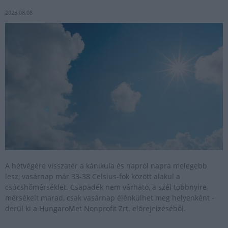
2025.08.08
A hétvégére visszatér a kánikula és napról napra melegebb
lesz, vasárnap már 33-38 Celsius-fok között alakul a
csúcshőmérséklet. Csapadék nem várható, a szél többnyire
mérsékelt marad, csak vasárnap élénkülhet meg helyenként -
derül ki a HungaroMet Nonprofit Zrt. előrejelzéséből.