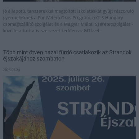
Jó állapotú, tanszerekkel megtöltött iskolatáskát gyűjt rászoruló
gyermekeknek a PontVelem Okos Program, a GLS Hungary
csomagszállító szolgálat és a Magyar Máltai Szeretetszolgálat -
közölte a karitatív szervezet kedden az MTI-vel.
Több mint ötven hazai fürdő csatlakozik az Strandok
éjszakájához szombaton
2025.07.24