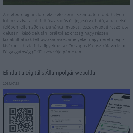
A meteorológiai előrejelzések szerint szombaton több helyen
intenzív zivatarok, felhőszakadás és jégeső várható, a nap első
felében jellemzően a Dunántúl nyugati, északnyugati részen. A
délutáni, késő délutáni óráktól az ország nagy részén
kialakulhatnak felhőszakadások, amelyeket nagyméretű jég is
kísérhet - hívta fel a figyelmet az Országos Katasztrófavédelmi
Főigazgatóság (OKF) szóvivője pénteken.
Elindult a Digitális Állampolgár weboldal
2025.07.23