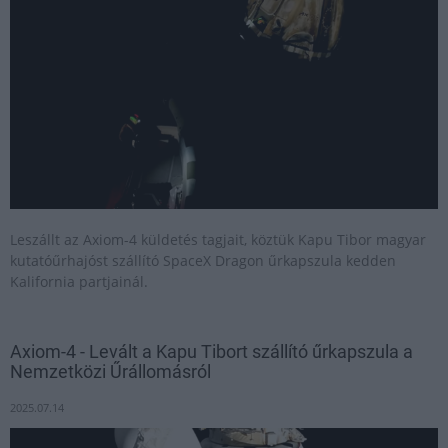
Leszállt az Axiom-4 küldetés tagjait, köztük Kapu Tibor magyar
kutatóűrhajóst szállító SpaceX Dragon űrkapszula kedden
Kalifornia partjainál.
Axiom-4 - Levált a Kapu Tibort szállító űrkapszula a
Nemzetközi Űrállomásról
2025.07.14