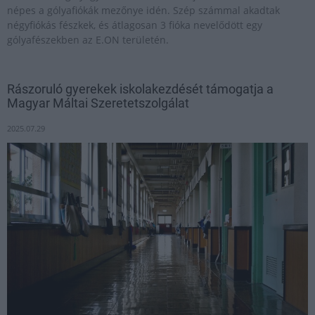
népes a gólyafiókák mezőnye idén. Szép számmal akadtak
négyfiókás fészkek, és átlagosan 3 fióka nevelődött egy
gólyafészekben az E.ON területén.
Rászoruló gyerekek iskolakezdését támogatja a
Magyar Máltai Szeretetszolgálat
2025.07.29