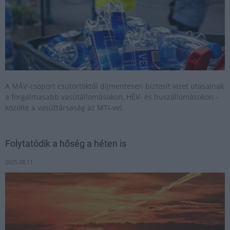
A MÁV-csoport csütörtöktől díjmentesen biztosít vizet utasainak
a forgalmasabb vasútállomásokon, HÉV- és buszállomásokon -
közölte a vasúttársaság az MTI-vel.
Folytatódik a hőség a héten is
2025.08.11