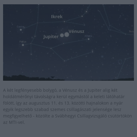
A két legfényesebb bolygó, a Vénusz és a Jupiter alig két
holdátmérőnyi távolságra kerül egymástól a keleti látóhatár
fölött, így az augusztus 11. és 13. közötti hajnalokon a nyár
egyik legszebb szabad szemes csillagászati jelensége lesz
megfigyelhető - közölte a Svábhegyi Csillagvizsgáló csütörtökön
az MTI-vel.