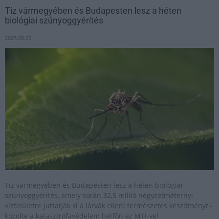
Tíz vármegyében és Budapesten lesz a héten
biológiai szúnyoggyérítés
2025.08.05
Tíz vármegyében és Budapesten lesz a héten biológiai
szúnyoggyérítés, amely során 32,5 millió négyzetméternyi
vízfelületre juttatják ki a lárvák elleni természetes készítményt -
közölte a katasztrófavédelem hétfőn az MTI-vel