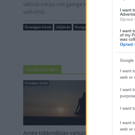
változó irányú szél gyenge vagy mérsékelt marad.
I want 
valószínű.
Advertis
Opted 
Országos hírek
időjárás
HungaroMet Zrt.
I want t
of my P
was col
Opted 
Google 
AJÁNLJUK MÉG
I want t
web or d
Országos hírek
Országos hírek
I want t
purpose
I want 
I want t
web or d
Amire többmillióan vártunk:
Kecskeméten i