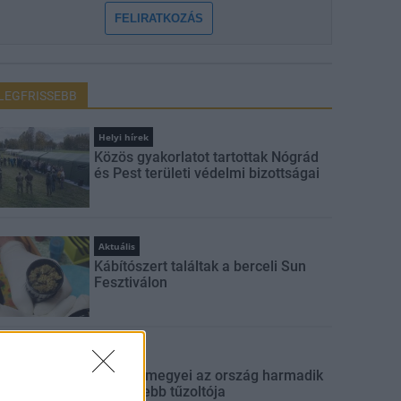
FELIRATKOZÁS
LEGFRISSEBB
Helyi hírek
Közös gyakorlatot tartottak Nógrád
és Pest területi védelmi bizottságai
Aktuális
Kábítószert találtak a berceli Sun
Fesztiválon
Kitekintő
Nógrád megyei az ország harmadik
legerősebb tűzoltója