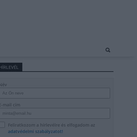
HÍRLEVÉL
Név
E-mail cím
Feliratkozom a hírlevélre és elfogadom az
adatvédelmi szabályzatot!