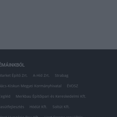
ÉMÁINKBÓL
Market Építő Zrt.
A-Híd Zrt.
Strabag
Bács-Kiskun Megyei Kormányhivatal
ÉVOSZ
Cegléd
Merkbau Építőipari és Kereskedelmi Kft.
vasútfejlesztés
Hódút Kft.
Soltút Kft.