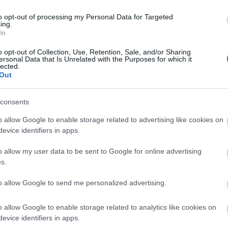
 A minimum 4-10, a csúcsérték 8 és 14 fok között
to opt-out of processing my Personal Data for Targeted
ing.
In
o opt-out of Collection, Use, Retention, Sale, and/or Sharing
ersonal Data that Is Unrelated with the Purposes for which it
lected.
Out
consents
o allow Google to enable storage related to advertising like cookies on
evice identifiers in apps.
Országos hírek
o allow my user data to be sent to Google for online advertising
s.
to allow Google to send me personalized advertising.
o allow Google to enable storage related to analytics like cookies on
evice identifiers in apps.
s szakirányú
A lakosságra is fontos szerep