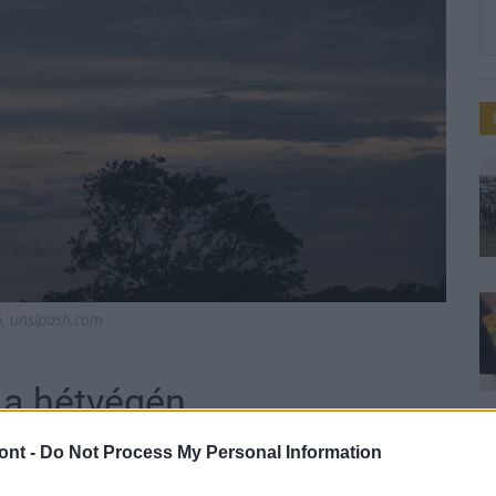
ió, unslpash.com
 a hétvégén
ont -
Do Not Process My Personal Information