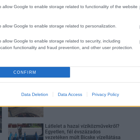
kkel erősít a Gál
hárul a szúnyoginvázió
o allow Google to enable storage related to functionality of the website
em
elkerülésében
o allow Google to enable storage related to personalization.
o allow Google to enable storage related to security, including
cation functionality and fraud prevention, and other user protection.
Paks II.: Mit jelent az 5. blokk új
mérföldköve a felülvizsgálat
árnyékában?
CONFIRM
Elkészült a Liszt Ferenc repülőtér
Data Deletion
Data Access
Privacy Policy
közelében lévő logisztikai bázis út-
és közműhálózatának fejlesztése
Látlelet a hazai víziközművekről?
Egyetlen, fél évszázados
vezetéken múlt Bicske vízellátása