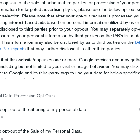
to opt-out of the sale, sharing to third parties, or processing of your per
formation for targeted advertising by us, please use the below opt-out s
borul az ég, és felhős, esős időre kell készülni a
r selection. Please note that after your opt-out request is processed y
ius-fok között valószínű - derül ki a HungaroMet
eing interest-based ads based on personal information utilized by us or
disclosed to third parties prior to your opt-out. You may separately opt-
losure of your personal information by third parties on the IAB’s list of
. This information may also be disclosed by us to third parties on the
IA
éli tájak fölé alacsony szintű felhőzet érkezik, amely
Participants
that may further disclose it to other third parties.
a Dunántúlon már lesznek tartósabban felhős vidékek
szágrészbe is vastagabb felhők érkeznek, helyenként
 that this website/app uses one or more Google services and may gath
including but not limited to your visit or usage behaviour. You may click 
szelet elsősorban az Észak-Dunántúlon kísérik élénk,
 to Google and its third-party tags to use your data for below specifi
ppali hőmérséklet döntően 12 és 17 fok között
ogle consent section.
en lehet.
lesz az ég, helyenként tartósan párás marad a levegő.
l Data Processing Opt Outs
kkeleten, délután már több helyen fordulhat elő eső,
talában 1-7 fok várható, de a kevésbé felhős tájakon
o opt-out of the Sharing of my personal data.
rható.
In
dő várható, a nap második felében azonban már
o opt-out of the Sale of my Personal Data.
 de főleg a nap első felében eshet eső, záporeső. A
In