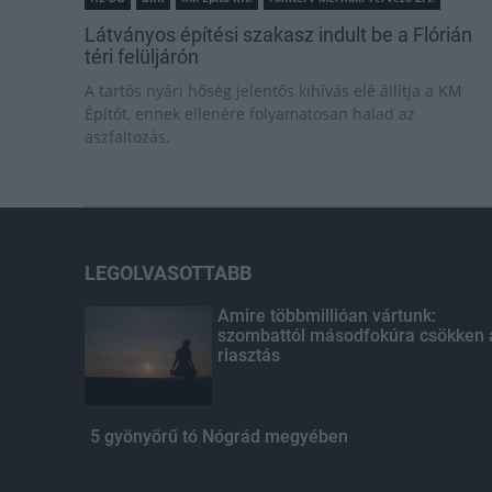
Látványos építési szakasz indult be a Flórián
téri felüljárón
A tartós nyári hőség jelentős kihívás elé állítja a KM
Építőt, ennek ellenére folyamatosan halad az
aszfaltozás.
LEGOLVASOTTABB
Amire többmillióan vártunk:
szombattól másodfokúra csökken 
riasztás
5 gyönyörű tó Nógrád megyében