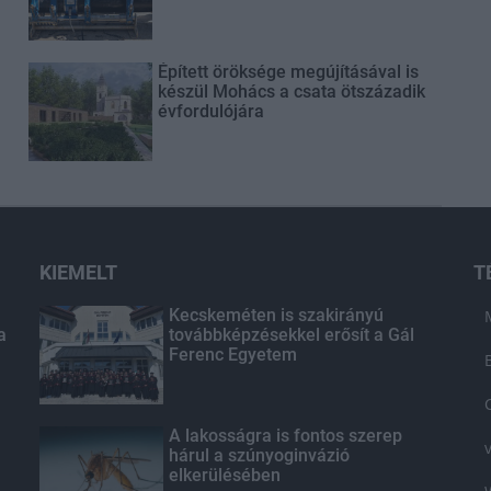
Épített öröksége megújításával is
készül Mohács a csata ötszázadik
évfordulójára
KIEMELT
T
Kecskeméten is szakirányú
a
továbbképzésekkel erősít a Gál
Ferenc Egyetem
A lakosságra is fontos szerep
hárul a szúnyoginvázió
elkerülésében