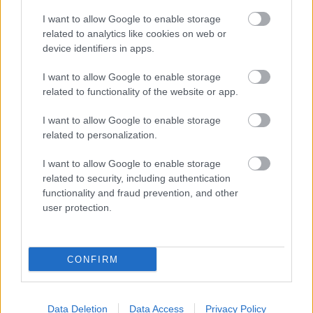
I want to allow Google to enable storage
Elkészült a Liszt Ferenc repülőtér
related to analytics like cookies on web or
közelében lévő logisztikai bázis út- és
device identifiers in apps.
közműhálózatának fejlesztése
I want to allow Google to enable storage
related to functionality of the website or app.
Látlelet a hazai víziközművekről?
Egyetlen, fél évszázados vezetéken
I want to allow Google to enable storage
múlt Bicske vízellátása
related to personalization.
I want to allow Google to enable storage
related to security, including authentication
Épített öröksége megújításával is készül
Mohács a csata ötszázadik
functionality and fraud prevention, and other
évfordulójára
user protection.
CONFIRM
HÍRLEVÉL
Data Deletion
Data Access
Privacy Policy