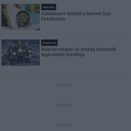
Aktuális
Kábítószert találtak a berceli Sun
Fesztiválon
Kitekintő
Nógrád megyei az ország harmadik
legerősebb tűzoltója
HIRDETÉS
HIRDETÉS
HIRDETÉS