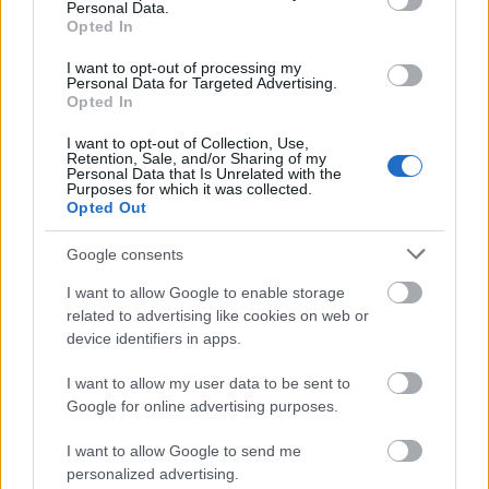
Personal Data.
Opted In
I want to opt-out of processing my
Personal Data for Targeted Advertising.
Opted In
I want to opt-out of Collection, Use,
Retention, Sale, and/or Sharing of my
Personal Data that Is Unrelated with the
Purposes for which it was collected.
Opted Out
HE-DO
BKK
KM Építő Kft.
Főmterv Mérnöki Tervező Zrt.
Google consents
Látványos építési szakasz indult be a Flórián téri
I want to allow Google to enable storage
felüljárón
related to advertising like cookies on web or
A tartós nyári hőség jelentős kihívás elé állítja a KM Építőt,
device identifiers in apps.
ennek ellenére folyamatosan halad az aszfaltozás.
I want to allow my user data to be sent to
Google for online advertising purposes.
Paks II.: Mit jelent az 5. blokk új
mérföldköve a felülvizsgálat
árnyékában?
I want to allow Google to send me
personalized advertising.