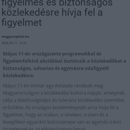
figyelmes és biztonságos
közlekedésre hívja fel a
figyelmet
magyarepitok.hu
2026.05.11. 12:41
Május 11-én országszerte programokkal és
figyelemfelhívó akciókkal ösztönzik a közlekedőket a
biztonságos, udvarias és egymásra odafigyelő
közlekedésre.
Május 11-én immár egy évtizede rendezik meg
Magyarországon a közlekedési kultúra napját, amelynek
célja a felelősségteljes és toleráns közlekedési szemlélet
erősítése. Az országos kezdeményezés arra hívja fel a
figyelmet, hogy az utakon, a síneken, a vízen és a
levegőben egyaránt kulcsszerepe van az egymás iránti
tiszteletnek és az elővigyázatosságnak.