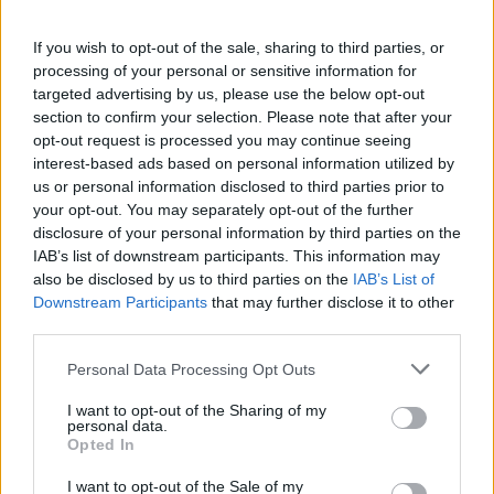
Országos hírek
If you wish to opt-out of the sale, sharing to third parties, or
processing of your personal or sensitive information for
targeted advertising by us, please use the below opt-out
section to confirm your selection. Please note that after your
opt-out request is processed you may continue seeing
interest-based ads based on personal information utilized by
us or personal information disclosed to third parties prior to
A lakosságra is fontos szerep hárul a szúnyoginvázió
your opt-out. You may separately opt-out of the further
elkerülésében
disclosure of your personal information by third parties on the
IAB’s list of downstream participants. This information may
also be disclosed by us to third parties on the
IAB’s List of
Downstream Participants
that may further disclose it to other
third parties.
Please note that this website/app uses one or more Google
Personal Data Processing Opt Outs
services and may gather and store information including but
MAGYAR ÉPÍTŐK
not limited to your visit or usage behaviour. You may click to
I want to opt-out of the Sharing of my
personal data.
grant or deny consent to Google and its third-party tags to
Opted In
Útépítés
use your data for below specified purposes in below Google
consent section.
I want to opt-out of the Sale of my