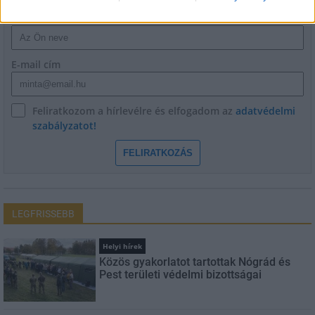
Név
E-mail cím
Feliratkozom a hírlevélre és elfogadom az
adatvédelmi
szabályzatot!
FELIRATKOZÁS
LEGFRISSEBB
Helyi hírek
Közös gyakorlatot tartottak Nógrád és
Pest területi védelmi bizottságai