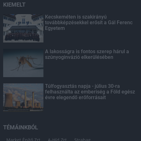
KIEMELT
Kecskeméten is szakirányú
továbbképzésekkel erősít a Gál Ferenc
Egyetem
A lakosságra is fontos szerep hárul a
szúnyoginvázió elkerülésében
Túlfogyasztás napja - július 30-ra
felhasználta az emberiség a Föld egész
évre elegendő erőforrásait
TÉMÁINKBÓL
Market Építő Zrt.
A-Híd Zrt.
Strabag