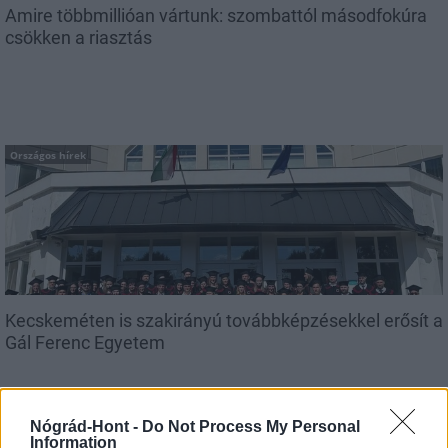
Amire többmillióan vártunk: szombattól másodfokúra
csökken a riasztás
Országos hírek
Kecskeméten is szakirányú továbbképzésekkel erősít a
Gál Ferenc Egyetem
Nógrád-Hont -
Do Not Process My Personal
Information