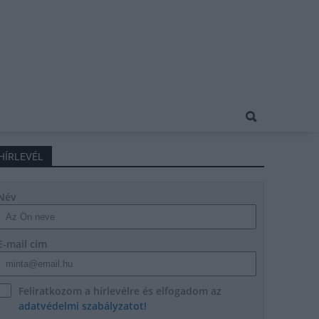
HÍRLEVÉL
Név
E-mail cím
Feliratkozom a hírlevélre és elfogadom az
adatvédelmi szabályzatot!