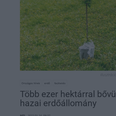
Illusztrác
Országos hírek
erdő
faültetés
Több ezer hektárral bővü
hazai erdőállomány
MTI
2022.01.24. 09:37