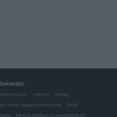
ÉMÁINKBÓL
Market Építő Zrt.
A-Híd Zrt.
Strabag
Bács-Kiskun Megyei Kormányhivatal
ÉVOSZ
Cegléd
Merkbau Építőipari és Kereskedelmi Kft.