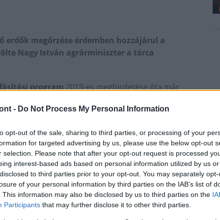
évő erdők megőrzése érdemben hozzájárul a
ölte Nagy István agrárminiszter a tárca
fásítási program
2019-es meghirdetése óta már
étesítésére pályáztak a magyar gazdák. Az állami
ont -
Do Not Process My Personal Information
ogramok keretében pedig 2019/2020-ban 554 hektár,
to opt-out of the sale, sharing to third parties, or processing of your per
formation for targeted advertising by us, please use the below opt-out s
e program részeként több mint 3 millió
r selection. Please note that after your opt-out request is processed y
eing interest-based ads based on personal information utilized by us or
disclosed to third parties prior to your opt-out. You may separately opt-
losure of your personal information by third parties on the IAB’s list of
. This information may also be disclosed by us to third parties on the
IA
Participants
that may further disclose it to other third parties.
országfásítás részeként a Településfásítási programban