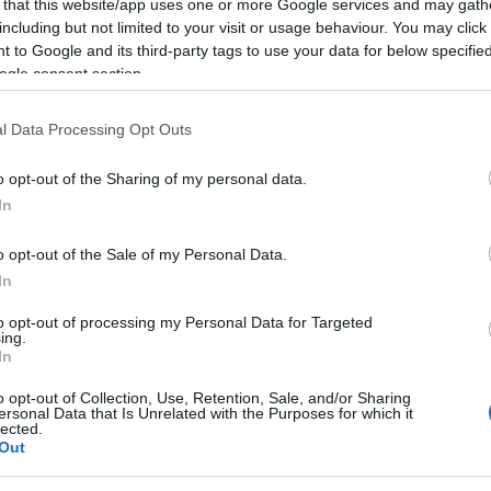
 that this website/app uses one or more Google services and may gath
át ültetnek el. A települések a fákat leggyakrabban
including but not limited to your visit or usage behaviour. You may click 
a-, óvodaudvarok szépítésére használták fel. A
 to Google and its third-party tags to use your data for below specifi
keretében ültették el a fákat, bevonva ezzel a
ogle consent section.
lési szempontokat is szolgál.
ött több mint 160 db Natura 2000 fenntartási terv
l Data Processing Opt Outs
 az erdészeti és természetvédelmi igazgatási
o opt-out of the Sharing of my personal data.
er hektár Natura 2000 besorolású erdőterület
In
az elmúlt tíz évben a szociális tüzelőanyag
o opt-out of the Sale of my Personal Data.
biztosítottak a kezdeményezésben részt vevő
In
tható munkája így folyamatosan lehetővé tette a
to opt-out of processing my Personal Data for Targeted
időszakban.
ing.
In
 és működtetik az ország egyik legnagyobb
o opt-out of Collection, Use, Retention, Sale, and/or Sharing
ersonal Data that Is Unrelated with the Purposes for which it
lected.
Out
ben zajlottak erdei beruházások. Ezeknek