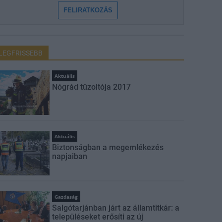
FELIRATKOZÁS
LEGFRISSEBB
Aktuális
Nógrád tűzoltója 2017
Aktuális
Biztonságban a megemlékezés
napjaiban
Gazdaság
Salgótarjánban járt az államtitkár: a
településeket erősíti az új