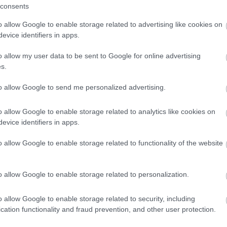
0 erdei szálláshelyet, 17 látogatóközpontot
consents
étesítményt pedig felújított.
o allow Google to enable storage related to advertising like cookies on
evice identifiers in apps.
nntartására az erdőgazdaságok évente több mint 4
.
o allow my user data to be sent to Google for online advertising
s.
to allow Google to send me personalized advertising.
o allow Google to enable storage related to analytics like cookies on
evice identifiers in apps.
o allow Google to enable storage related to functionality of the website
o allow Google to enable storage related to personalization.
Országos hírek
o allow Google to enable storage related to security, including
cation functionality and fraud prevention, and other user protection.