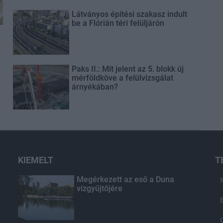
Látványos építési szakasz indult
be a Flórián téri felüljárón
t
Paks II.: Mit jelent az 5. blokk új
mérföldköve a felülvizsgálat
árnyékában?
KIEMELT
T
Megérkezett az eső a Duna
vízgyűjtőjére