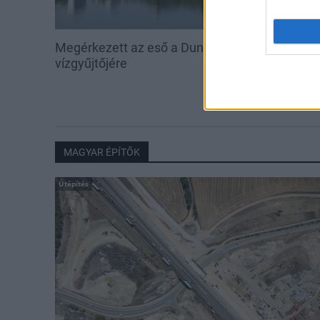
Megérkezett az eső a Duna
Amire többmill
vízgyűjtőjére
szombattól m
csökken a ria
MAGYAR ÉPÍTŐK
Útépítés