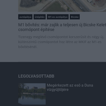
autópálya
útépítés
M1-es autópálya
Bicske
M1 bővítés: már zajlik a teljesen új Bicske Kele
csomópont építése
Tizenegy meglévő csomópontot korszerűsít és négy új,
különszintű csomópontot hoz létre az MKIF az M1-es
bővítésénél.
LEGOLVASOTTABB
Megérkezett az eső a Duna
vízgyűjtőjére