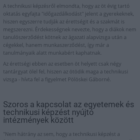
A technikusi képzésről elmondta, hogy az öt évig tartó
oktatás egyfajta "időgazdálkodást" jelent a gyerekeknek,
hiszen egyszerre tudják az érettségit és a szakmát is
megszerezni. Érdekességnek nevezte, hogy a diákok nem
tanulószerződést kötnek az ágazati alapvizsga után a
cégekkel, hanem munkaszerződést, így már a
tanulmányaik alatt munkabért kaphatnak.
Az érettségi ebben az esetben öt helyett csak négy
tantárgyat ölel fel, hiszen az ötödik maga a technikusi
vizsga - hívta fel a figyelmet Pölöskei Gáborné.
Szoros a kapcsolat az egyetemek és
technikusi képzést nyújtó
intézmények között
"Nem hátrány az sem, hogy a technikusi képzést a