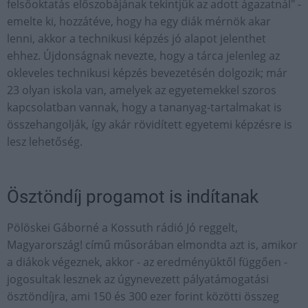
felsőoktatás előszobájának tekintjük az adott ágazatnál" -
emelte ki, hozzátéve, hogy ha egy diák mérnök akar
lenni, akkor a technikusi képzés jó alapot jelenthet
ehhez. Újdonságnak nevezte, hogy a tárca jelenleg az
okleveles technikusi képzés bevezetésén dolgozik; már
23 olyan iskola van, amelyek az egyetemekkel szoros
kapcsolatban vannak, hogy a tananyag-tartalmakat is
összehangolják, így akár rövidített egyetemi képzésre is
lesz lehetőség.
Ösztöndíj progamot is indítanak
Pölöskei Gáborné a Kossuth rádió Jó reggelt,
Magyarország! című műsorában elmondta azt is, amikor
a diákok végeznek, akkor - az eredményüktől függően -
jogosultak lesznek az úgynevezett pályatámogatási
ösztöndíjra, ami 150 és 300 ezer forint közötti összeg