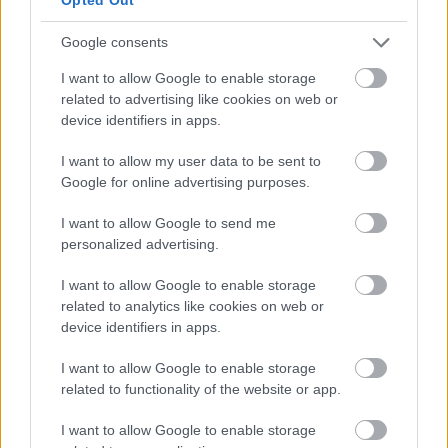
Útépítés
Google consents
I want to allow Google to enable storage
related to advertising like cookies on web or
device identifiers in apps.
I want to allow my user data to be sent to
Google for online advertising purposes.
I want to allow Google to send me
personalized advertising.
I want to allow Google to enable storage
HE-DO
BKK
KM Építő Kft.
Főmterv Mérnöki Tervező Zrt.
related to analytics like cookies on web or
Látványos építési szakasz indult be a Flórián téri
device identifiers in apps.
felüljárón
I want to allow Google to enable storage
A tartós nyári hőség jelentős kihívás elé állítja a KM Építőt,
related to functionality of the website or app.
ennek ellenére folyamatosan halad az aszfaltozás.
I want to allow Google to enable storage
Paks II.: Mit jelent az 5. blokk új