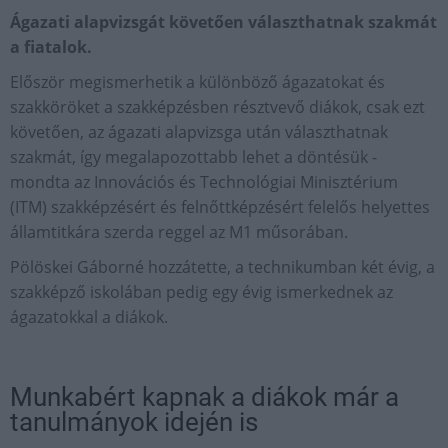
Ágazati alapvizsgát követően választhatnak szakmát
a fiatalok.
Először megismerhetik a különböző ágazatokat és
szakköröket a szakképzésben résztvevő diákok, csak ezt
követően, az ágazati alapvizsga után választhatnak
szakmát, így megalapozottabb lehet a döntésük -
mondta az Innovációs és Technológiai Minisztérium
(ITM) szakképzésért és felnőttképzésért felelős helyettes
államtitkára szerda reggel az M1 műsorában.
Pölöskei Gáborné hozzátette, a technikumban két évig, a
szakképző iskolában pedig egy évig ismerkednek az
ágazatokkal a diákok.
Munkabért kapnak a diákok már a
tanulmányok idején is