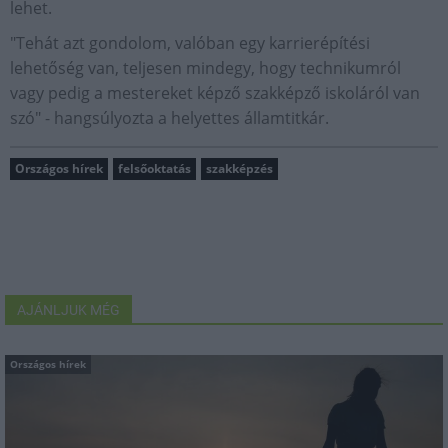
lehet.
"Tehát azt gondolom, valóban egy karrierépítési
lehetőség van, teljesen mindegy, hogy technikumról
vagy pedig a mestereket képző szakképző iskoláról van
szó" - hangsúlyozta a helyettes államtitkár.
Országos hírek
felsőoktatás
szakképzés
AJÁNLJUK MÉG
Országos hírek