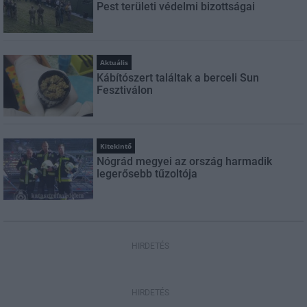
Pest területi védelmi bizottságai
Aktuális
Kábítószert találtak a berceli Sun
Fesztiválon
Kitekintő
Nógrád megyei az ország harmadik
legerősebb tűzoltója
HIRDETÉS
HIRDETÉS