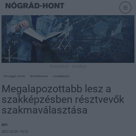
illusztráció - pixabay
Országos hírek
felsőoktatás
szakképzés
Megalapozottabb lesz a
szakképzésben résztvevők
szakmaválasztása
MTI
2021.02.03. 10:12