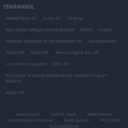
TÉMÁINKBÓL
Market Építő Zrt.
A-Híd Zrt.
Strabag
Bács-Kiskun Megyei Kormányhivatal
ÉVOSZ
Cegléd
Merkbau Építőipari és Kereskedelmi Kft.
vasútfejlesztés
Hódút Kft.
Soltút Kft.
West Hungária Bau Kft.
Liszt Ferenc repülőtér
KÉSZ Zrt.
Környezeti és Energiahatékonysági Operatív Program
(KEHOP)
Mapei Kft
Impresszum
Szerzői jogok
Adatvédelem
Felhasználási feltételek
Médiaajánlat
BC COMM
Süti beállítások