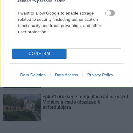
related to personalization.
mérföldköve a felülvizsgálat
árnyékában?
I want to allow Google to enable storage
related to security, including authentication
functionality and fraud prevention, and other
Elkészült a Liszt Ferenc repülőtér
user protection.
közelében lévő logisztikai bázis út- és
közműhálózatának fejlesztése
CONFIRM
Látlelet a hazai víziközművekről?
Egyetlen, fél évszázados vezetéken
múlt Bicske vízellátása
Data Deletion
Data Access
Privacy Policy
Épített öröksége megújításával is készül
Mohács a csata ötszázadik
évfordulójára