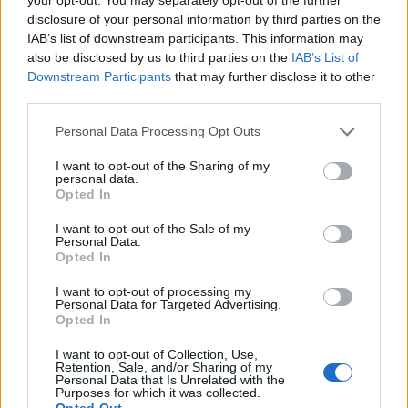
disclosure of your personal information by third parties on the
IAB’s list of downstream participants. This information may
also be disclosed by us to third parties on the
IAB’s List of
Országos hírek
Downstream Participants
that may further disclose it to other
third parties.
Please note that this website/app uses one or more Google
Personal Data Processing Opt Outs
services and may gather and store information including but
not limited to your visit or usage behaviour. You may click to
I want to opt-out of the Sharing of my
personal data.
grant or deny consent to Google and its third-party tags to
Opted In
use your data for below specified purposes in below Google
A lakosságra is fontos szerep hárul a szúnyoginvázió
consent section.
I want to opt-out of the Sale of my
elkerülésében
Personal Data.
Opted In
I want to opt-out of processing my
Personal Data for Targeted Advertising.
Opted In
I want to opt-out of Collection, Use,
Retention, Sale, and/or Sharing of my
Personal Data that Is Unrelated with the
MAGYAR ÉPÍTŐK
Purposes for which it was collected.
Opted Out