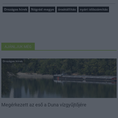
Országos hírek
Nógrád megye
óraátállítás
nyári időszámítás
AJÁNLJUK MÉG
Országos hírek
Megérkezett az eső a Duna vízgyűjtőjére