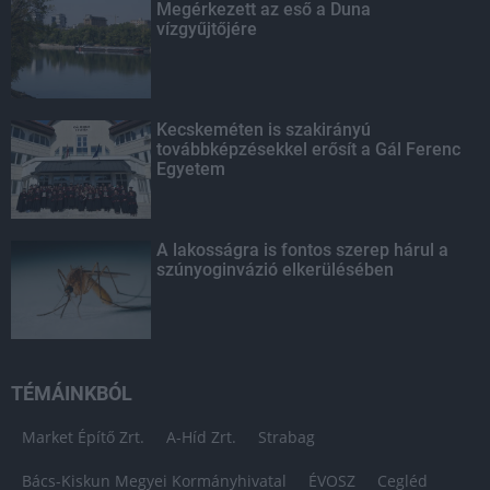
Megérkezett az eső a Duna
vízgyűjtőjére
Kecskeméten is szakirányú
továbbképzésekkel erősít a Gál Ferenc
Egyetem
A lakosságra is fontos szerep hárul a
szúnyoginvázió elkerülésében
TÉMÁINKBÓL
Market Építő Zrt.
A-Híd Zrt.
Strabag
Bács-Kiskun Megyei Kormányhivatal
ÉVOSZ
Cegléd