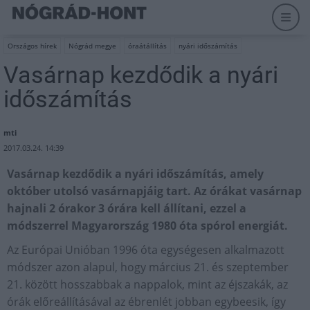
Országos hírek
Nógrád megye
óraátállítás
nyári időszámítás
Vasárnap kezdődik a nyári
időszámítás
mti
2017.03.24. 14:39
Vasárnap kezdődik a nyári időszámítás, amely
október utolsó vasárnapjáig tart. Az órákat vasárnap
hajnali 2 órakor 3 órára kell állítani, ezzel a
módszerrel Magyarország 1980 óta spórol energiát.
Az Európai Unióban 1996 óta egységesen alkalmazott
módszer azon alapul, hogy március 21. és szeptember
21. között hosszabbak a nappalok, mint az éjszakák, az
órák előreállításával az ébrenlét jobban egybeesik, így