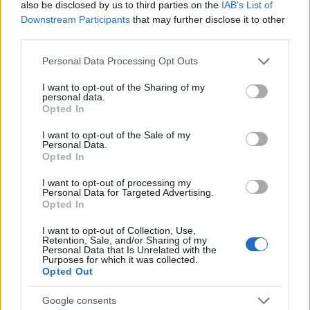
also be disclosed by us to third parties on the
IAB’s List of
Downstream Participants
that may further disclose it to other
third parties.
Please note that this website/app uses one or more Google
Personal Data Processing Opt Outs
services and may gather and store information including but
not limited to your visit or usage behaviour. You may click to
I want to opt-out of the Sharing of my
personal data.
grant or deny consent to Google and its third-party tags to
Opted In
Tata
műemlékfelújítás
műemlék
restaurálás
use your data for below specified purposes in below Google
Történelmi táj, amelynek minden köve mesél –
consent section.
I want to opt-out of the Sale of my
megújul a tatai Angolkert
Personal Data.
Opted In
A projekt részeként megújulnak a területen található
műemlékek, köztük a különleges Műromok, valamint a közeli
I want to opt-out of processing my
Personal Data for Targeted Advertising.
Várkanyarban álló Nepomuki Szent János híd és szobor is.
Opted In
M1 bővítés: már zajlik a teljesen új
I want to opt-out of Collection, Use,
Retention, Sale, and/or Sharing of my
Bicske Kelet csomópont építése
Personal Data that Is Unrelated with the
Purposes for which it was collected.
Opted Out
Google consents
Új gyalogosátkelők és jelzőlámpás