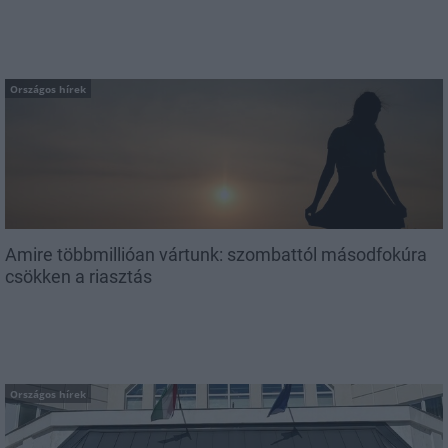
Országos hírek
Amire többmillióan vártunk: szombattól másodfokúra
csökken a riasztás
Országos hírek