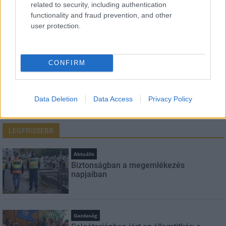
related to security, including authentication
functionality and fraud prevention, and other
E-mail cím
user protection.
Feliratkozom a hírlevélre és elfogadom az
adatvédelmi
CONFIRM
szabályzatot!
FELIRATKOZÁS
Data Deletion
Data Access
Privacy Policy
LEGFRISSEBB
Aktuális
Biztonságban a megemlékezés
napjaiban
Gazdaság