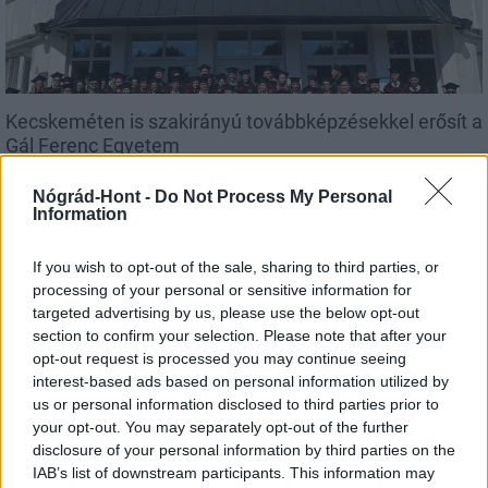
Kecskeméten is szakirányú továbbképzésekkel erősít a
Gál Ferenc Egyetem
Nógrád-Hont -
Do Not Process My Personal
Information
If you wish to opt-out of the sale, sharing to third parties, or
processing of your personal or sensitive information for
targeted advertising by us, please use the below opt-out
MAGYAR ÉPÍTŐK
section to confirm your selection. Please note that after your
opt-out request is processed you may continue seeing
Aktuális
interest-based ads based on personal information utilized by
us or personal information disclosed to third parties prior to
your opt-out. You may separately opt-out of the further
disclosure of your personal information by third parties on the
IAB’s list of downstream participants. This information may