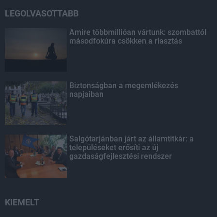
LEGOLVASOTTABB
Amire többmillióan vártunk: szombattól
másodfokúra csökken a riasztás
Biztonságban a megemlékezés
napjaiban
Salgótarjánban járt az államtitkár: a
településeket erősíti az új
gazdaságfejlesztési rendszer
KIEMELT