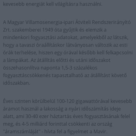
kevesebb energiát kell világításra használni.
A Magyar Villamosenergia-ipari Átviteli Rendszerirányító
Zrt. szakemberei 1949 óta gyűjtik és elemzik a
mindenkori fogyasztási adatokat, amelyekből az látszik,
hogy a tavaszi óraállításkor látványosan változik az esti
órák terhelése, hiszen egy órával később kell felkapcsolni
a lámpákat. Az átállítás előtti és utáni időszakot
összehasonlítva naponta 1,5-3 százalékos
fogyasztáscsökkenés tapasztalható az átállítást követő
időszakban.
Éves szinten körülbelül 100-120 gigawattórával kevesebb
áramot használ a lakosság a nyári időszámítás ideje
alatt, ami 30-40 ezer háztartás éves fogyasztásának felel
meg, és 4-5 milliárd forinttal csökkenti az ország
"áramszámláját" - hívta fel a figyelmet a Mavir.