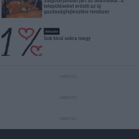
Salgótarjánban járt az államtitkár: a
településeket erősíti az új
gazdaságfejlesztési rendszer
Aktuális
Sok kicsi sokra megy
HIRDETÉS
HIRDETÉS
HIRDETÉS