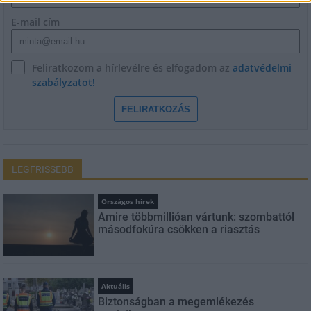
E-mail cím
Feliratkozom a hírlevélre és elfogadom az
adatvédelmi
szabályzatot!
FELIRATKOZÁS
LEGFRISSEBB
Országos hírek
Amire többmillióan vártunk: szombattól
másodfokúra csökken a riasztás
Aktuális
Biztonságban a megemlékezés