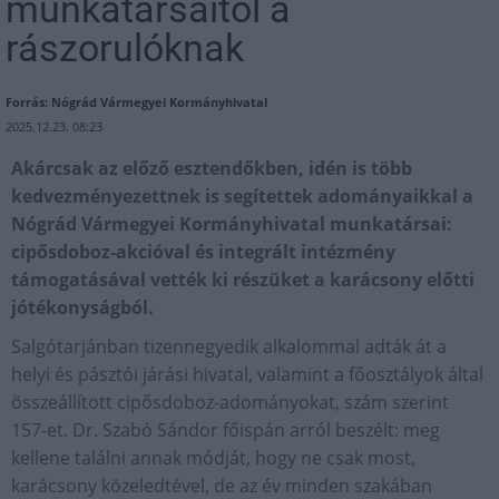
munkatársaitól a
rászorulóknak
Forrás: Nógrád Vármegyei Kormányhivatal
2025.12.23. 08:23
Akárcsak az előző esztendőkben, idén is több
kedvezményezettnek is segítettek adományaikkal a
Nógrád Vármegyei Kormányhivatal munkatársai:
cipősdoboz-akcióval és integrált intézmény
támogatásával vették ki részüket a karácsony előtti
jótékonyságból.
Salgótarjánban tizennegyedik alkalommal adták át a
helyi és pásztói járási hivatal, valamint a főosztályok által
összeállított cipősdoboz-adományokat, szám szerint
157-et. Dr. Szabó Sándor főispán arról beszélt: meg
kellene találni annak módját, hogy ne csak most,
karácsony közeledtével, de az év minden szakában