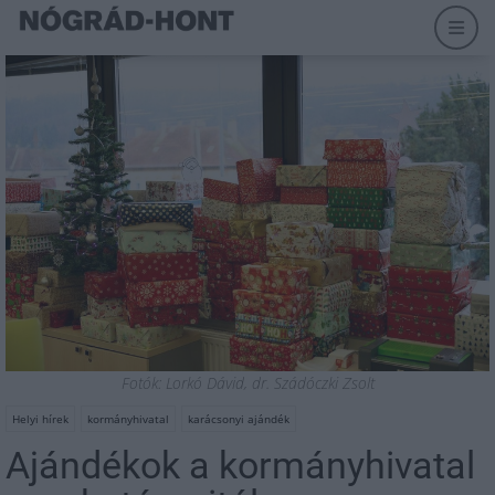
Fotók: Lorkó Dávid, dr. Szádóczki Zsolt
Helyi hírek
kormányhivatal
karácsonyi ajándék
Ajándékok a kormányhivatal