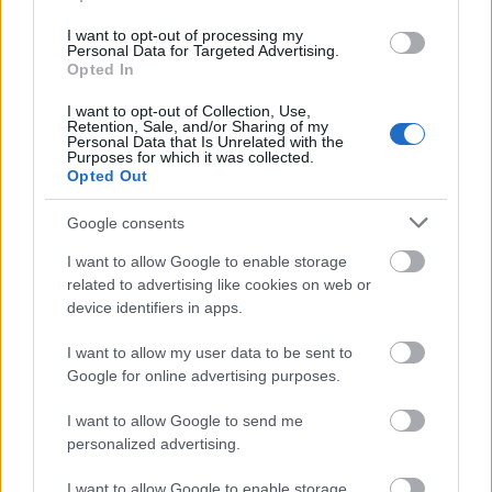
I want to opt-out of processing my
Personal Data for Targeted Advertising.
Opted In
I want to opt-out of Collection, Use,
Retention, Sale, and/or Sharing of my
Personal Data that Is Unrelated with the
Tata
műemlékfelújítás
műemlék
restaurálás
Purposes for which it was collected.
Opted Out
Történelmi táj, amelynek minden köve mesél –
megújul a tatai Angolkert
Google consents
A projekt részeként megújulnak a területen található
I want to allow Google to enable storage
műemlékek, köztük a különleges Műromok, valamint a közeli
related to advertising like cookies on web or
Várkanyarban álló Nepomuki Szent János híd és szobor is.
device identifiers in apps.
M1 bővítés: már zajlik a teljesen új
I want to allow my user data to be sent to
Bicske Kelet csomópont építése
Google for online advertising purposes.
I want to allow Google to send me
personalized advertising.
Új gyalogosátkelők és jelzőlámpás
csomópont épül Angyalföldön
I want to allow Google to enable storage