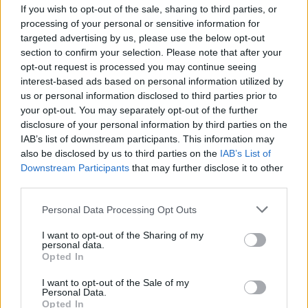
If you wish to opt-out of the sale, sharing to third parties, or
processing of your personal or sensitive information for
targeted advertising by us, please use the below opt-out
section to confirm your selection. Please note that after your
Vasárnap Nógrádot is eléri a legmagasabb
opt-out request is processed you may continue seeing
figyelmeztetés
interest-based ads based on personal information utilized by
us or personal information disclosed to third parties prior to
your opt-out. You may separately opt-out of the further
disclosure of your personal information by third parties on the
IAB’s list of downstream participants. This information may
also be disclosed by us to third parties on the
IAB’s List of
Downstream Participants
that may further disclose it to other
third parties.
MAGYAR ÉPÍTŐK
Please note that this website/app uses one or more Google
Personal Data Processing Opt Outs
services and may gather and store information including but
Aktuális
not limited to your visit or usage behaviour. You may click to
I want to opt-out of the Sharing of my
personal data.
grant or deny consent to Google and its third-party tags to
Opted In
use your data for below specified purposes in below Google
consent section.
I want to opt-out of the Sale of my
Personal Data.
Opted In