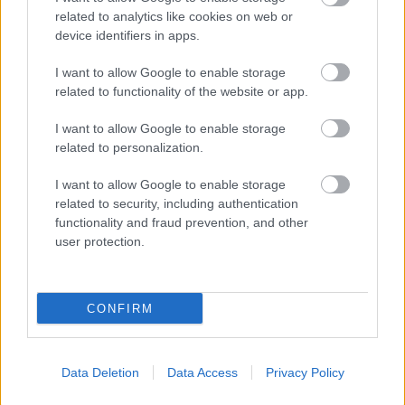
related to analytics like cookies on web or
device identifiers in apps.
I want to allow Google to enable storage
Másfélszeresére bővítik
related to functionality of the website or app.
Hódmezővásárhely jó hírű református
iskoláját
I want to allow Google to enable storage
related to personalization.
Látványos építési szakasz indult be a
I want to allow Google to enable storage
Flórián téri felüljárón
related to security, including authentication
functionality and fraud prevention, and other
user protection.
CONFIRM
HÍRLEVÉL
Név
Data Deletion
Data Access
Privacy Policy