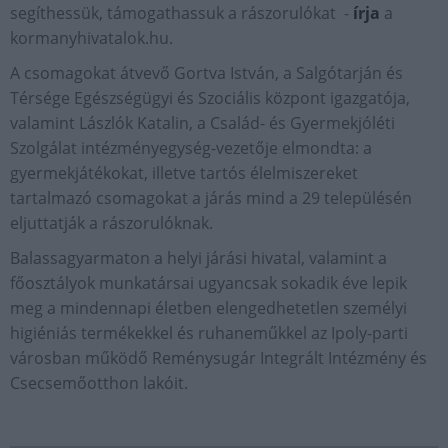
segíthessük, támogathassuk a rászorulókat -
írja
a
kormanyhivatalok.hu.
A csomagokat átvevő Gortva István, a Salgótarján és
Térsége Egészségügyi és Szociális központ igazgatója,
valamint Lászlók Katalin, a Család- és Gyermekjóléti
Szolgálat intézményegység-vezetője elmondta: a
gyermekjátékokat, illetve tartós élelmiszereket
tartalmazó csomagokat a járás mind a 29 településén
eljuttatják a rászorulóknak.
Balassagyarmaton a helyi járási hivatal, valamint a
főosztályok munkatársai ugyancsak sokadik éve lepik
meg a mindennapi életben elengedhetetlen személyi
higiéniás termékekkel és ruhaneműkkel az Ipoly-parti
városban működő Reménysugár Integrált Intézmény és
Csecsemőotthon lakóit.