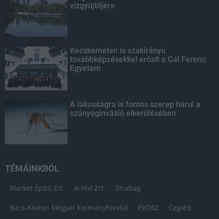
vízgyűjtőjére
Kecskeméten is szakirányú
továbbképzésekkel erősít a Gál Ferenc
Egyetem
A lakosságra is fontos szerep hárul a
szúnyoginvázió elkerülésében
TÉMÁINKBÓL
Market Építő Zrt.
A-Híd Zrt.
Strabag
Bács-Kiskun Megyei Kormányhivatal
ÉVOSZ
Cegléd