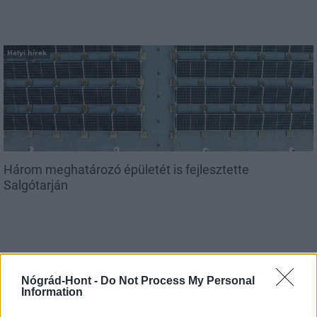
Helyi hírek
Három meghatározó épületét is fejlesztette
Salgótarján
Helyi hírek
Nógrád-Hont -
Do Not Process My Personal
Information