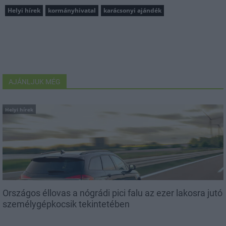
Helyi hírek
kormányhivatal
karácsonyi ajándék
AJÁNLJUK MÉG
Helyi hírek
Országos éllovas a nógrádi pici falu az ezer lakosra jutó
személygépkocsik tekintetében