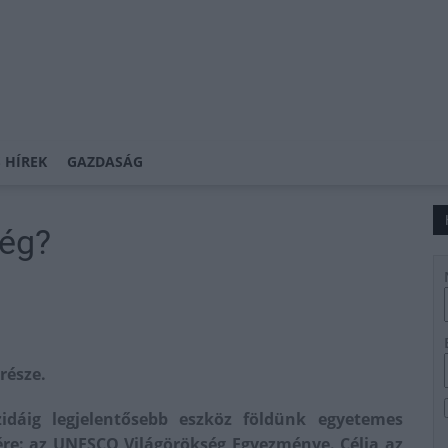
 HÍREK
GAZDASÁG
ség?
része.
idáig legjelentősebb eszköz földünk egyetemes
ére: az UNESCO Világörökség Egyezménye. Célja az