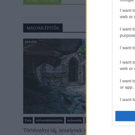
AJÁNLJUK MÉG
I want t
web or d
MAGYAR ÉPÍTŐK
I want t
purpose
Aktuális
I want 
I want t
web or d
I want t
or app.
I want t
I want t
authenti
Tata
műemlékfelújítás
műemlék
restaurálás
Történelmi táj, amelynek minden köve mesél –