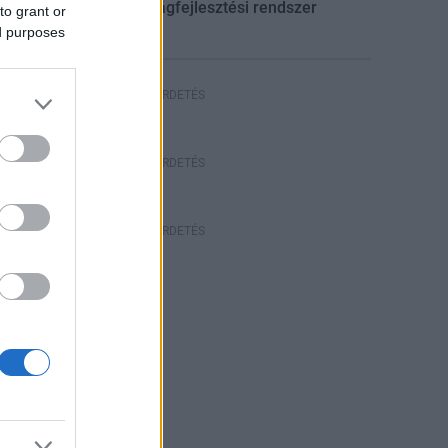
gazdaságfejlesztési rendszer
to grant or
ed purposes
HIRDETÉS
HIRDETÉS
HIRDETÉS