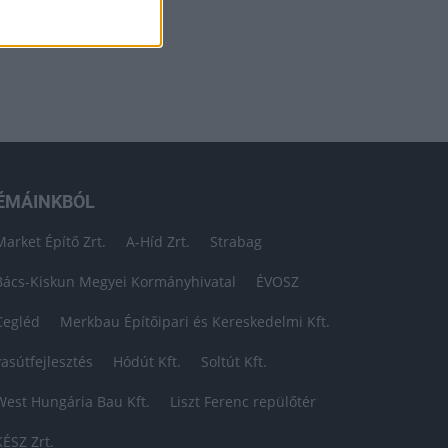
ÉMÁINKBÓL
Market Építő Zrt.
A-Híd Zrt.
Strabag
Bács-Kiskun Megyei Kormányhivatal
ÉVOSZ
Cegléd
Merkbau Építőipari és Kereskedelmi Kft.
vasútfejlesztés
Hódút Kft.
Soltút Kft.
West Hungária Bau Kft.
Liszt Ferenc repülőtér
KÉSZ Zrt.