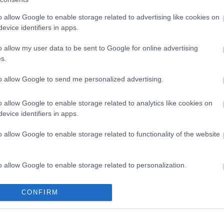
o allow Google to enable storage related to advertising like cookies on
evice identifiers in apps.
o allow my user data to be sent to Google for online advertising
s.
M1 bővítés: már zajlik a teljesen új
Bicske Kelet csomópont építése
to allow Google to send me personalized advertising.
o allow Google to enable storage related to analytics like cookies on
evice identifiers in apps.
Új gyalogosátkelők és jelzőlámpás
csomópont épül Angyalföldön
o allow Google to enable storage related to functionality of the website
o allow Google to enable storage related to personalization.
Másfélszeresére bővítik
Hódmezővásárhely jó hírű
o allow Google to enable storage related to security, including
CONFIRM
református iskoláját
cation functionality and fraud prevention, and other user protection.