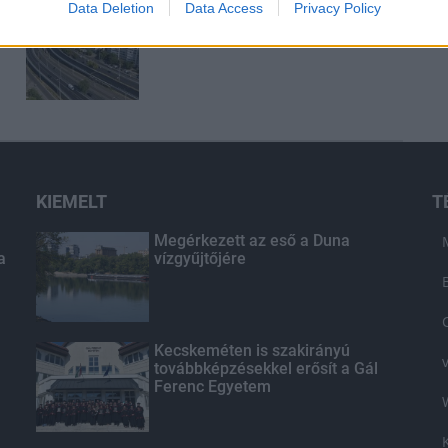
Data Deletion
Data Access
Privacy Policy
Látványos építési szakasz indult
be a Flórián téri felüljárón
KIEMELT
T
Megérkezett az eső a Duna
a
vízgyűjtőjére
Kecskeméten is szakirányú
továbbképzésekkel erősít a Gál
Ferenc Egyetem