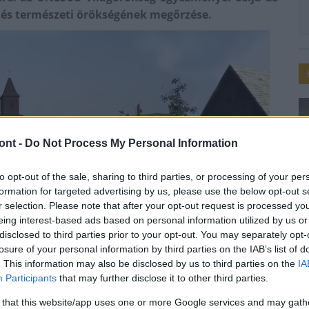
s és természeti örökségének megőrzése.
ont -
Do Not Process My Personal Information
to opt-out of the sale, sharing to third parties, or processing of your per
formation for targeted advertising by us, please use the below opt-out s
r selection. Please note that after your opt-out request is processed y
eing interest-based ads based on personal information utilized by us or
turális Örökségekre vonatkozó 5. pontot teljesítette,
disclosed to third parties prior to your opt-out. You may separately opt-
agyományos emberi letelepedés vagy területfoglalás
losure of your personal information by third parties on the IAB’s list of
. This information may also be disclosed by us to third parties on the
IA
Participants
that may further disclose it to other third parties.
 1031 látványosság szerepel a listán 164 országban.
 that this website/app uses one or more Google services and may gath