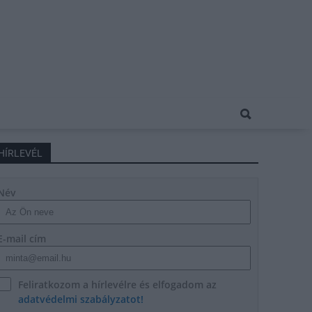
HÍRLEVÉL
Név
E-mail cím
Feliratkozom a hírlevélre és elfogadom az
adatvédelmi szabályzatot!