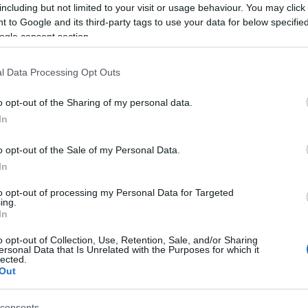
including but not limited to your visit or usage behaviour. You may click 
s egyetemes értéket képviselő kulturális és természeti
 to Google and its third-party tags to use your data for below specifi
nemcsak egy adott ország, hanem az egész emberiség
ogle consent section.
i szabályozás szerint a helyszíneket két csoportban
y kulturális, vagy természeti örökség kategóriában
l Data Processing Opt Outs
o opt-out of the Sharing of my personal data.
n csatlakozott, és 1987. december 11-én számos
In
polis, London – Westminster Apátság, Pisa – Pisai
ar helyszín, Hollókő Ófaluja és Budapest Budai Vár is
o opt-out of the Sale of my Personal Data.
In
to opt-out of processing my Personal Data for Targeted
ing.
In
o opt-out of Collection, Use, Retention, Sale, and/or Sharing
ersonal Data that Is Unrelated with the Purposes for which it
lected.
Out
consents