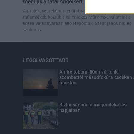
megújul a tatai Angolkert
A projekt részeként megújulnak a területen található
műemlékek, köztük a különleges Műromok, valamint a
közeli Várkanyarban álló Nepomuki Szent János híd és
szobor is.
LEGOLVASOTTABB
Amire többmillióan vártunk:
szombattól másodfokúra csökken 
riasztás
Biztonságban a megemlékezés
napjaiban