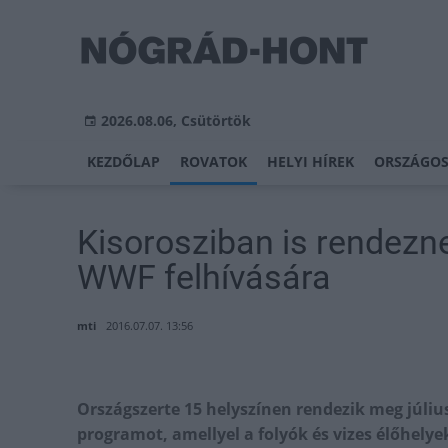
2026.08.06, Csütörtök
KEZDŐLAP
ROVATOK
HELYI HÍREK
ORSZÁGOS
Kisorosziban is rendezn
WWF felhívására
mti
2016.07.07. 13:56
Országszerte 15 helyszínen rendezik meg júliu
programot, amellyel a folyók és vizes élőhelyek