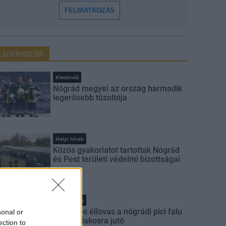
FELIRATKOZÁS
LEGFRISSEBB
Kitekintő
Nógrád megyei az ország harmadik
legerősebb tűzoltója
Helyi hírek
Közös gyakorlatot tartottak Nógrád
és Pest területi védelmi bizottságai
Helyi hírek
Országos éllovas a nógrádi pici falu
sonal or
az ezer lakosra jutó
ection to