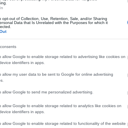
ing.
ersennyel indul, amire a helyszínen lehet majd
In
ozhatnak jutalom nélkül. Csúszda, kalandpark, kreatív
gyé vált plüss óriáspanda várja az ugrani vágyókat" -
o opt-out of Collection, Use, Retention, Sale, and/or Sharing
ersonal Data that Is Unrelated with the Purposes for which it
zág kommunikációs vezetőjét, aki kiemeli azt is: az
lected.
Out
élja újjáépíteni kapcsolatunkat élővizeinkkel.
 közös kerékpártúra is indul, a vasárnap délután 15
consents
bogdányi Svábzenekar fúvósai fogják lelkesíteni.
nabogdánnyal szemközti túlpartján, Kisorosziban is
o allow Google to enable storage related to advertising like cookies on
ban lehet része a látogatóknak a folyópart mindkét
evice identifiers in apps.
o allow my user data to be sent to Google for online advertising
s.
to allow Google to send me personalized advertising.
o allow Google to enable storage related to analytics like cookies on
evice identifiers in apps.
o allow Google to enable storage related to functionality of the website