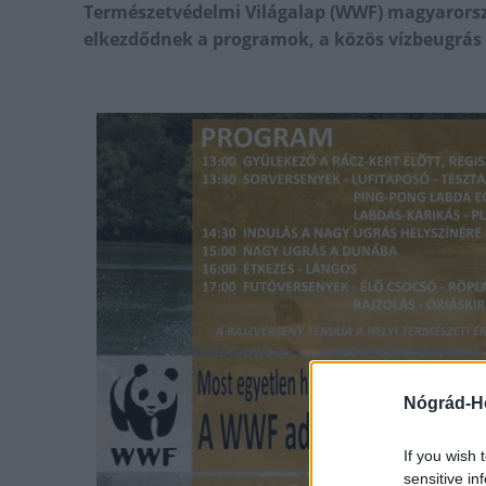
Természetvédelmi Világalap (WWF) magyarorszá
elkezdődnek a programok, a közös vízbeugrás 
Nógrád-H
If you wish 
sensitive in