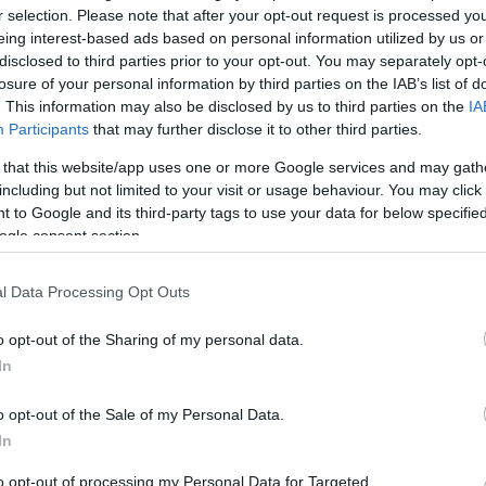
r selection. Please note that after your opt-out request is processed y
eing interest-based ads based on personal information utilized by us or
disclosed to third parties prior to your opt-out. You may separately opt-
losure of your personal information by third parties on the IAB’s list of
. This information may also be disclosed by us to third parties on the
IA
Participants
that may further disclose it to other third parties.
 that this website/app uses one or more Google services and may gath
including but not limited to your visit or usage behaviour. You may click 
szerint a program központi helyszíne idén is a
 to Google and its third-party tags to use your data for below specifi
mintegy háromszázan rohantak egyszerre a Dunába,
ogle consent section.
szágban és Szerbiában is ekkor megrendezett Európa
l Data Processing Opt Outs
nnepli az öt országon átnyúló Mura-Dráva-Duna
erend, Heresznye, Sződliget, Gyermely, Kisoroszi,
o opt-out of the Sharing of my personal data.
 Ibrány, Túristvándi, valamint Törökszentmiklós,
In
o opt-out of the Sale of my Personal Data.
egy évtizedes múltra tekint vissza, első alkalommal
In
zgósítani, akik 22 ország 31 folyójába ugrottak be
to opt-out of processing my Personal Data for Targeted