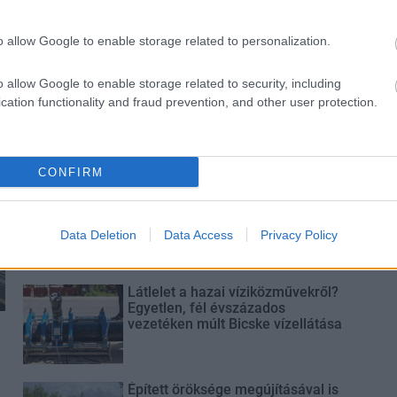
o allow Google to enable storage related to personalization.
o allow Google to enable storage related to security, including
Paks II.: Mit jelent az 5. blokk új
cation functionality and fraud prevention, and other user protection.
mérföldköve a felülvizsgálat
árnyékában?
CONFIRM
Elkészült a Liszt Ferenc repülőtér
közelében lévő logisztikai bázis út-
és közműhálózatának fejlesztése
Data Deletion
Data Access
Privacy Policy
Látlelet a hazai víziközművekről?
Egyetlen, fél évszázados
vezetéken múlt Bicske vízellátása
Épített öröksége megújításával is