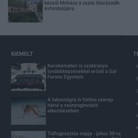
készül Mohács a csata ötszázadik
évfordulójára
KIEMELT
T
Kecskeméten is szakirányú
továbbképzésekkel erősít a Gál
Ferenc Egyetem
A lakosságra is fontos szerep
hárul a szúnyoginvázió
elkerülésében
Túlfogyasztás napja - július 30-ra