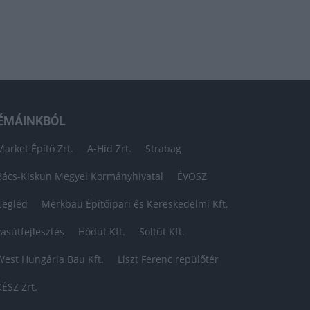
ÉMÁINKBÓL
Market Építő Zrt.
A-Híd Zrt.
Strabag
Bács-Kiskun Megyei Kormányhivatal
ÉVOSZ
Cegléd
Merkbau Építőipari és Kereskedelmi Kft.
vasútfejlesztés
Hódút Kft.
Soltút Kft.
West Hungária Bau Kft.
Liszt Ferenc repülőtér
KÉSZ Zrt.