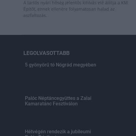
A tartós nyári hőség jelentős kihívás elé állítja a KM
Építőt, ennek ellenére folyamatosan halad az
aszfaltozás.
LEGOLVASOTTABB
5 gyönyörű tó Nógrád megyében
Palóc Néptáncegyüttes a Zalai
Kamaratánc Fesztiválon
Hétvégén rendezik a jubileumi