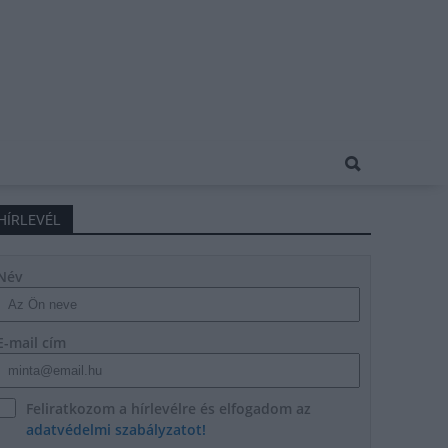
HÍRLEVÉL
Név
E-mail cím
Feliratkozom a hírlevélre és elfogadom az
adatvédelmi szabályzatot!