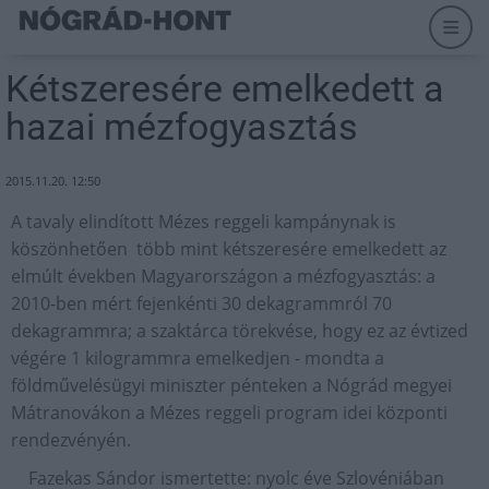
Kétszeresére emelkedett a
hazai mézfogyasztás
2015.11.20. 12:50
A tavaly elindított Mézes reggeli kampánynak is
köszönhetően több mint kétszeresére emelkedett az
elmúlt években Magyarországon a mézfogyasztás: a
2010-ben mért fejenkénti 30 dekagrammról 70
dekagrammra; a szaktárca törekvése, hogy ez az évtized
végére 1 kilogrammra emelkedjen - mondta a
földművelésügyi miniszter pénteken a Nógrád megyei
Mátranovákon a Mézes reggeli program idei központi
rendezvényén.
Fazekas Sándor ismertette: nyolc éve Szlovéniában