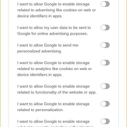
I want to allow Google to enable storage
related to advertising like cookies on web or
device identifiers in apps.
I want to allow my user data to be sent to
Paks
paksi atomerőmű
Paks II
Paks II. Atomerőmű Zrt.
Google for online advertising purposes.
Paks II.: Mit jelent az 5. blokk új mérföldköve a
felülvizsgálat árnyékában?
I want to allow Google to send me
personalized advertising.
Megkezdődött az 5. blokk reaktorépületének alaplemez-
kivitelezése, miközben a felülvizsgálat arra keresi a választ,
I want to allow Google to enable storage
hogy a megváltozott gazdasági és geopolitikai környezetben
related to analytics like cookies on web or
milyen feltételek mellett érdemes továbbvinni Magyarország
device identifiers in apps.
egyik legnagyobb beruházását.
I want to allow Google to enable storage
Elkészült a Liszt Ferenc repülőtér
related to functionality of the website or app.
közelében lévő logisztikai bázis út- és
közműhálózatának fejlesztése
I want to allow Google to enable storage
related to personalization.
Látlelet a hazai víziközművekről?
I want to allow Google to enable storage
Egyetlen, fél évszázados vezetéken