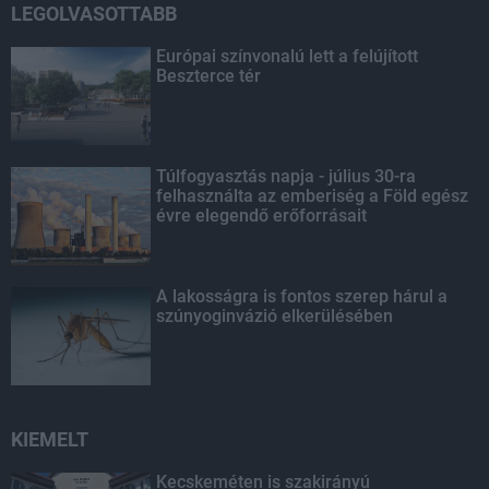
LEGOLVASOTTABB
Európai színvonalú lett a felújított
Beszterce tér
Túlfogyasztás napja - július 30-ra
felhasználta az emberiség a Föld egész
évre elegendő erőforrásait
A lakosságra is fontos szerep hárul a
szúnyoginvázió elkerülésében
KIEMELT
Kecskeméten is szakirányú