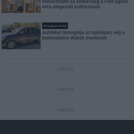
felhasználta az emberiség a Föld egész
évre elegendő erőforrásait
Országos hírek
Autókkal támogatja az építőipari cég a
kistelepülési diákok mentorait
HIRDETÉS
HIRDETÉS
HIRDETÉS