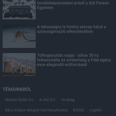
továbbképzésekkel erősít a Gál Ferenc
Egyetem
A lakosságra is fontos szerep hárul a
szúnyoginvázió elkerülésében
Túlfogyasztás napja - július 30-ra
felhasználta az emberiség a Föld egész
évre elegendő erőforrásait
TÉMÁINKBÓL
Market Építő Zrt.
A-Híd Zrt.
Strabag
Bács-Kiskun Megyei Kormányhivatal
ÉVOSZ
Cegléd