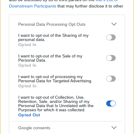
Downstream Participants
that may further disclose it to other
third parties.
Itt az ÉVOSZ megoldása a hőhullámok és az
energiakrízis kezelésére
Please note that this website/app uses one or more Google
Personal Data Processing Opt Outs
services and may gather and store information including but
not limited to your visit or usage behaviour. You may click to
I want to opt-out of the Sharing of my
personal data.
grant or deny consent to Google and its third-party tags to
Opted In
use your data for below specified purposes in below Google
consent section.
I want to opt-out of the Sale of my
Personal Data.
Opted In
MAGYAR ÉPÍTŐK
I want to opt-out of processing my
Personal Data for Targeted Advertising.
Mi épül?
Opted In
I want to opt-out of Collection, Use,
Retention, Sale, and/or Sharing of my
Personal Data that Is Unrelated with the
Purposes for which it was collected.
Opted Out
Google consents