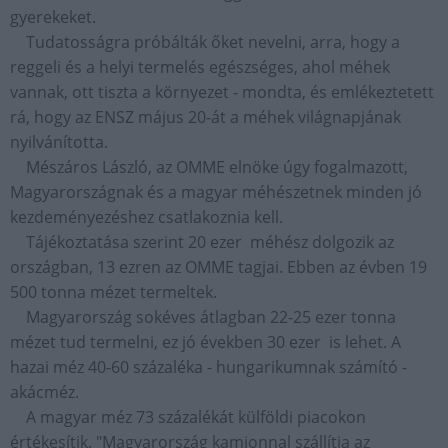
gyerekeket.
Tudatosságra próbálták őket nevelni, arra, hogy a
reggeli és a helyi termelés egészséges, ahol méhek
vannak, ott tiszta a környezet - mondta, és emlékeztetett
rá, hogy az ENSZ május 20-át a méhek világnapjának
nyilvánította.
Mészáros László, az OMME elnöke úgy fogalmazott,
Magyarországnak és a magyar méhészetnek minden jó
kezdeményezéshez csatlakoznia kell.
Tájékoztatása szerint 20 ezer méhész dolgozik az
országban, 13 ezren az OMME tagjai. Ebben az évben 19
500 tonna mézet termeltek.
Magyarország sokéves átlagban 22-25 ezer tonna
mézet tud termelni, ez jó években 30 ezer is lehet. A
hazai méz 40-60 százaléka - hungarikumnak számító -
akácméz.
A magyar méz 73 százalékát külföldi piacokon
értékesítik. "Magyarország kamionnal szállítja az