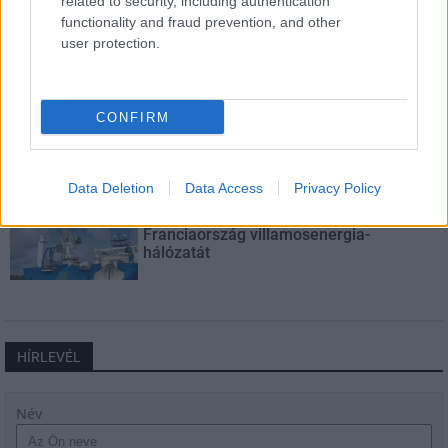
related to security, including authentication
múlt Bicske vízellátása
functionality and fraud prevention, and other
user protection.
Épített öröksége megújításával is készül
Mohács a csata ötszázadik
CONFIRM
évfordulójára
Data Deletion
Data Access
Privacy Policy
A tengerfenék alatt négy óriáskábellel
kötik össze Spanyolország és
Franciaország villamosenergia-
hálózatát
HÍRLEVÉL
Név