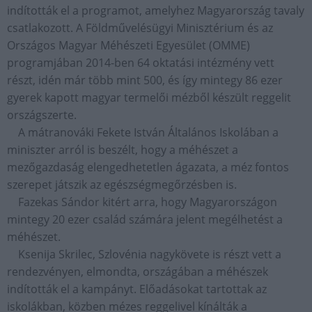
indították el a programot, amelyhez Magyarország tavaly
csatlakozott. A Földművelésügyi Minisztérium és az
Országos Magyar Méhészeti Egyesület (OMME)
programjában 2014-ben 64 oktatási intézmény vett
részt, idén már több mint 500, és így mintegy 86 ezer
gyerek kapott magyar termelői mézből készült reggelit
országszerte.
A mátranováki Fekete István Általános Iskolában a
miniszter arról is beszélt, hogy a méhészet a
mezőgazdaság elengedhetetlen ágazata, a méz fontos
szerepet játszik az egészségmegőrzésben is.
Fazekas Sándor kitért arra, hogy Magyarországon
mintegy 20 ezer család számára jelent megélhetést a
méhészet.
Ksenija Skrilec, Szlovénia nagykövete is részt vett a
rendezvényen, elmondta, országában a méhészek
indították el a kampányt. Előadásokat tartottak az
iskolákban, közben mézes reggelivel kínálták a