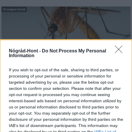
Országos hírek
Nógrád-Hont -
Do Not Process My Personal
Information
A lakosságra is fontos szerep hárul a szúnyoginvázió
elkerülésében
If you wish to opt-out of the sale, sharing to third parties, or
processing of your personal or sensitive information for
targeted advertising by us, please use the below opt-out
section to confirm your selection. Please note that after your
opt-out request is processed you may continue seeing
Országos hírek
interest-based ads based on personal information utilized by
us or personal information disclosed to third parties prior to
your opt-out. You may separately opt-out of the further
disclosure of your personal information by third parties on the
IAB’s list of downstream participants. This information may
also be disclosed by us to third parties on the
IAB’s List of