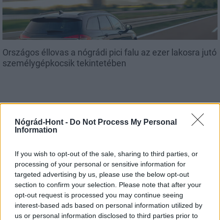
Országos éllovas a nógrádi pici falu az ezer lakosra jutó
személygépkocsik tekintetében
Helyi hírek
Nógrád-Hont -
Do Not Process My Personal
Information
If you wish to opt-out of the sale, sharing to third parties, or
processing of your personal or sensitive information for
targeted advertising by us, please use the below opt-out
section to confirm your selection. Please note that after your
opt-out request is processed you may continue seeing
Három meghatározó épületét is fejlesztette
interest-based ads based on personal information utilized by
Salgótarján
us or personal information disclosed to third parties prior to