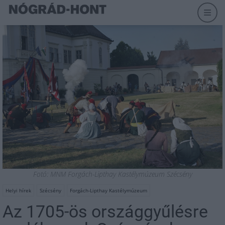
Fotó: MNM Forgách-Lipthay Kastélymúzeum Szécsény
Helyi hírek
Szécsény
Forgách-Lipthay Kastélymúzeum
Az 1705-ös országgyűlésre