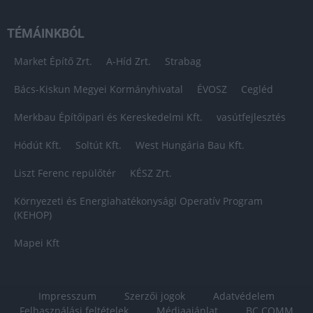
TÉMÁINKBÓL
Market Építő Zrt.
A-Híd Zrt.
Strabag
Bács-Kiskun Megyei Kormányhivatal
ÉVOSZ
Cegléd
Merkbau Építőipari és Kereskedelmi Kft.
vasútfejlesztés
Hódút Kft.
Soltút Kft.
West Hungária Bau Kft.
Liszt Ferenc repülőtér
KÉSZ Zrt.
Környezeti és Energiahatékonysági Operatív Program
(KEHOP)
Mapei Kft
Impresszum
Szerzői jogok
Adatvédelem
Felhasználási feltételek
Médiaajánlat
BC COMM