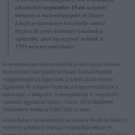
alkalmából
szeptember 15-én
tartandó
ünnepen a múzeumigazgató és Stayer
László polgármester köszöntője után a
résztvevők zenei kísérettel vonulnak a
várkertbe, ahol ágyúszóval indítják az
1705 méteres emlékfutást.
A rendezvényen közreműködik a Felső-liptói Szlovák
Kurucezred Vavrisóból, az Északi Szabad Hajdúk
Hagyományőrző Egyesület, a Szent László Vitézei
Egyesület és a Sipeki Tüzérek. A hagyományőrzők a
toborzást, a kiképzést, a seregszemlét is megidézik,
valamint egy kuruc-labanc csatát, sőt a fejedelmi
beszédet is. Fellép a Keleti Szél zenekar.
A kastélyban tárlatvezetést tartanak a Petőfi és Rákóczi,
valamint a Rákóczi állama című kiállításokban, és