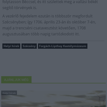
folytasson Béccsel, és itt születtek meg a vallási békét
segítő törvények is.
A vezérlő fejedelem ezután is többször megfordult
Szécsényben; így 1706. április 23-án és október 7-én,
majd a trencséni csatavesztést követően, 1708
augusztusában több napig tartózkodott itt.
Helyi hírek
Szécsény
Forgách-Lipthay Kastélymúzeum
AJÁNLJUK MÉG
Helyi hírek