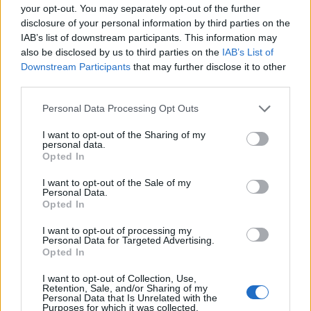
your opt-out. You may separately opt-out of the further
disclosure of your personal information by third parties on the
IAB’s list of downstream participants. This information may
also be disclosed by us to third parties on the
IAB’s List of
Downstream Participants
that may further disclose it to other
Helyi hírek
third parties.
Please note that this website/app uses one or more Google
Personal Data Processing Opt Outs
services and may gather and store information including but
not limited to your visit or usage behaviour. You may click to
I want to opt-out of the Sharing of my
personal data.
grant or deny consent to Google and its third-party tags to
Opted In
use your data for below specified purposes in below Google
consent section.
I want to opt-out of the Sale of my
Vasárnap Nógrádot is eléri a legmagasabb
Personal Data.
figyelmeztetés
Opted In
I want to opt-out of processing my
Personal Data for Targeted Advertising.
Opted In
I want to opt-out of Collection, Use,
Retention, Sale, and/or Sharing of my
Personal Data that Is Unrelated with the
Purposes for which it was collected.
MAGYAR ÉPÍTŐK