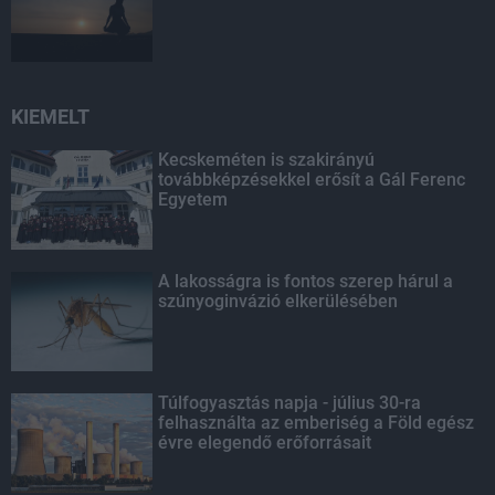
KIEMELT
Kecskeméten is szakirányú
továbbképzésekkel erősít a Gál Ferenc
Egyetem
A lakosságra is fontos szerep hárul a
szúnyoginvázió elkerülésében
Túlfogyasztás napja - július 30-ra
felhasználta az emberiség a Föld egész
évre elegendő erőforrásait