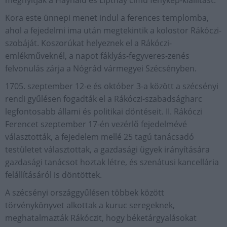
megnyitják a Haynald és Lipthay című fénykép-kiállítást.
Kora este ünnepi menet indul a ferences templomba,
ahol a fejedelmi ima után megtekintik a kolostor Rákóczi-
szobáját. Koszorúkat helyeznek el a Rákóczi-
emlékműveknél, a napot fáklyás-fegyveres-zenés
felvonulás zárja a Nógrád vármegyei Szécsényben.
1705. szeptember 12-e és október 3-a között a szécsényi
rendi gyűlésen fogadták el a Rákóczi-szabadságharc
legfontosabb állami és politikai döntéseit. II. Rákóczi
Ferencet szeptember 17-én vezérlő fejedelmévé
választották, a fejedelem mellé 25 tagú tanácsadó
testületet választottak, a gazdasági ügyek irányítására
gazdasági tanácsot hoztak létre, és szenátusi kancellária
felállításáról is döntöttek.
A szécsényi országgyűlésen többek között
törvénykönyvet alkottak a kuruc seregeknek,
meghatalmazták Rákóczit, hogy béketárgyalásokat