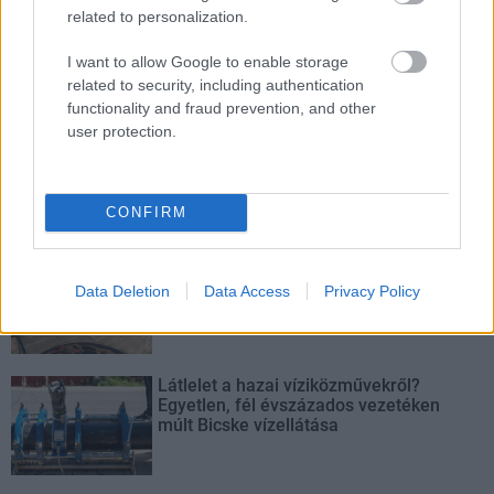
related to personalization.
Látványos építési szakasz indult be a
Flórián téri felüljárón
I want to allow Google to enable storage
related to security, including authentication
functionality and fraud prevention, and other
user protection.
Paks II.: Mit jelent az 5. blokk új
mérföldköve a felülvizsgálat
árnyékában?
CONFIRM
Elkészült a Liszt Ferenc repülőtér
közelében lévő logisztikai bázis út- és
Data Deletion
Data Access
Privacy Policy
közműhálózatának fejlesztése
Látlelet a hazai víziközművekről?
Egyetlen, fél évszázados vezetéken
múlt Bicske vízellátása