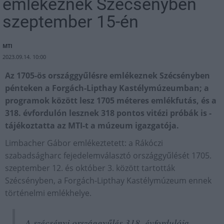
emlékeznek Szécsényben
szeptember 15-én
MTI
2023.09.14. 10:00
Az 1705-ös országgyűlésre emlékeznek Szécsényben
pénteken a Forgách-Lipthay Kastélymúzeumban; a
programok között lesz 1705 méteres emlékfutás, és a
318. évfordulón lesznek 318 pontos vitézi próbák is -
tájékoztatta az MTI-t a múzeum igazgatója.
Limbacher Gábor emlékeztetett: a Rákóczi
szabadságharc fejedelemválasztó országgyűlését 1705.
szeptember 12. és október 3. között tartották
Szécsényben, a Forgách-Lipthay Kastélymúzeum ennek
történelmi emlékhelye.
A szécsényi országgyűlés 318. évfordulója