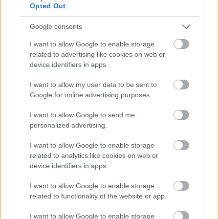
Opted Out
Mi épül?
Google consents
I want to allow Google to enable storage
related to advertising like cookies on web or
device identifiers in apps.
I want to allow my user data to be sent to
Google for online advertising purposes.
I want to allow Google to send me
personalized advertising.
I want to allow Google to enable storage
Hódmezővásárhely
iskolaépítés
FERROÉP Zrt.
oktatási beruházás
related to analytics like cookies on web or
device identifiers in apps.
Másfélszeresére bővítik Hódmezővásárhely jó hírű
református iskoláját
I want to allow Google to enable storage
A Szőnyi Benjámin Általános Iskola fejlesztését a FERROÉP
related to functionality of the website or app.
kivitelezheti; a munkák csaknem egy évig tartanak majd.
I want to allow Google to enable storage