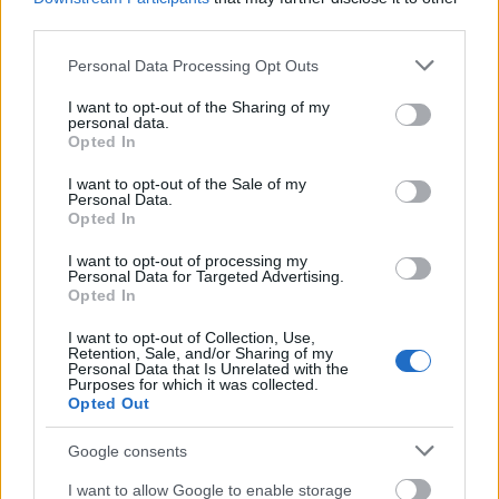
third parties.
Vasárnap Nógrádot is eléri a legmagasabb
Please note that this website/app uses one or more Google
Personal Data Processing Opt Outs
figyelmeztetés
services and may gather and store information including but
not limited to your visit or usage behaviour. You may click to
I want to opt-out of the Sharing of my
personal data.
grant or deny consent to Google and its third-party tags to
Opted In
use your data for below specified purposes in below Google
consent section.
I want to opt-out of the Sale of my
Personal Data.
Opted In
MAGYAR ÉPÍTŐK
I want to opt-out of processing my
Personal Data for Targeted Advertising.
Opted In
Aktuális
I want to opt-out of Collection, Use,
Retention, Sale, and/or Sharing of my
Personal Data that Is Unrelated with the
Purposes for which it was collected.
Opted Out
Google consents
I want to allow Google to enable storage