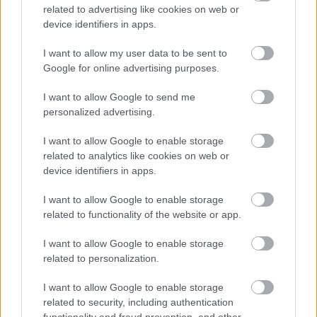
related to advertising like cookies on web or
device identifiers in apps.
I want to allow my user data to be sent to
Google for online advertising purposes.
Tata
műemlékfelújítás
műemlék
restaurálás
Történelmi táj, amelynek minden köve mesél –
I want to allow Google to send me
megújul a tatai Angolkert
personalized advertising.
A projekt részeként megújulnak a területen található
I want to allow Google to enable storage
műemlékek, köztük a különleges Műromok, valamint a közeli
related to analytics like cookies on web or
Várkanyarban álló Nepomuki Szent János híd és szobor is.
device identifiers in apps.
M1 bővítés: már zajlik a teljesen új
I want to allow Google to enable storage
Bicske Kelet csomópont építése
related to functionality of the website or app.
I want to allow Google to enable storage
related to personalization.
Új gyalogosátkelők és jelzőlámpás
csomópont épül Angyalföldön
I want to allow Google to enable storage
related to security, including authentication