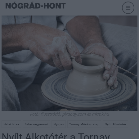
Fotó: Illusztráció, pixabay.com és mkmk.hu
Helyi hírek
Balassagyarmat
Nyírjes
Tornay Művésztelep
Nyílt Alkotótér
Nyílt Alkotótér a Tornay