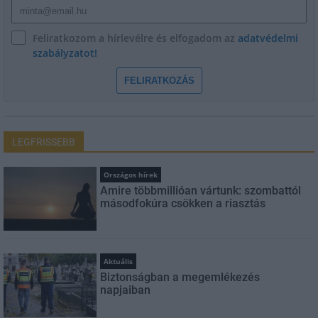
Feliratkozom a hírlevélre és elfogadom az
adatvédelmi
szabályzatot!
FELIRATKOZÁS
LEGFRISSEBB
Országos hírek
Amire többmillióan vártunk: szombattól
másodfokúra csökken a riasztás
Aktuális
Biztonságban a megemlékezés
napjaiban