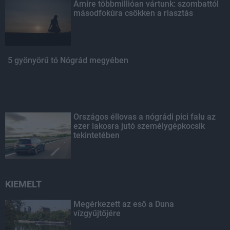
Amire többmillióan vártunk: szombattól
másodfokúra csökken a riasztás
5 gyönyörű tó Nógrád megyében
Országos éllovas a nógrádi pici falu az
ezer lakosra jutó személygépkocsik
tekintetében
KIEMELT
Megérkezett az eső a Duna
vízgyűjtőjére