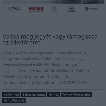
Váltsa meg jegyét vagy támogassa
az alkotóteret!
A foglalkozásokon negyvenen vehetnek részt. A
programon való részvételre 1000 forintos jegy
megvásárlásával nyílik lehetőség, támogató
jegyek elővételben kaphatóak a Mikszáth Kálmán
Művelődési Központban. További info:
rendezveny.mkmk@gmail.com
; +3620 294 8869
Helyi hírek
Balassagyarmat
Nyírjes
Tornay Művésztelep
Nyílt Alkotótér