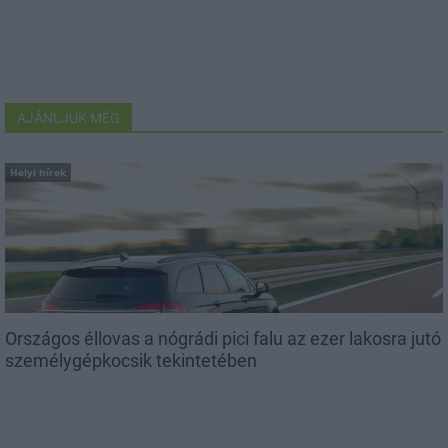
AJÁNLJUK MÉG
Helyi hírek
Országos éllovas a nógrádi pici falu az ezer lakosra jutó
személygépkocsik tekintetében