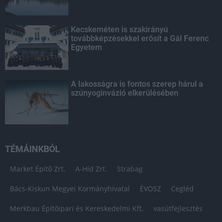
Kecskeméten is szakirányú
továbbképzésekkel erősít a Gál Ferenc
Egyetem
A lakosságra is fontos szerep hárul a
szúnyoginvázió elkerülésében
TÉMÁINKBÓL
Market Építő Zrt.
A-Híd Zrt.
Strabag
Bács-Kiskun Megyei Kormányhivatal
ÉVOSZ
Cegléd
Merkbau Építőipari és Kereskedelmi Kft.
vasútfejlesztés