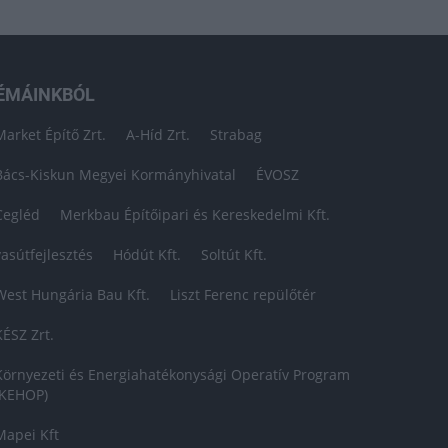
ÉMÁINKBÓL
Market Építő Zrt.
A-Híd Zrt.
Strabag
Bács-Kiskun Megyei Kormányhivatal
ÉVOSZ
Cegléd
Merkbau Építőipari és Kereskedelmi Kft.
vasútfejlesztés
Hódút Kft.
Soltút Kft.
West Hungária Bau Kft.
Liszt Ferenc repülőtér
KÉSZ Zrt.
Környezeti és Energiahatékonysági Operatív Program
(KEHOP)
Mapei Kft