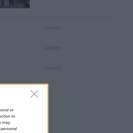
HIRDETÉS
HIRDETÉS
HIRDETÉS
sonal or
ection to
ou may
 personal