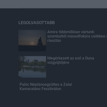
LEGOLVASOTTABB
Amire többmillióan vártunk:
szombattól másodfokúra csökken 
riasztás
Megérkezett az eső a Duna
vízgyűjtőjére
Palóc Néptáncegyüttes a Zalai
Kamaratánc Fesztiválon