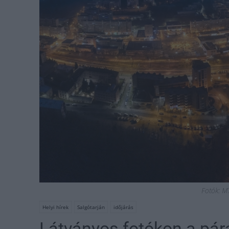
Fotók: M
Helyi hírek
Salgótarján
időjárás
Látványos fotókon a pár