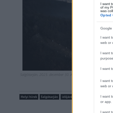
I want t
of my P
was col
Opted 
Google 
I want t
web or d
I want t
purpose
I want 
Salgótarján, 2023. december 30. A drónnal készített képen 
I want t
web or d
I want t
Helyi hírek
Salgótarján
időjárás
or app.
I want t