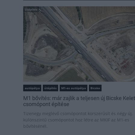
Útépítés
autópálya
útépítés
M1-es autópálya
Bicske
M1 bővítés: már zajlik a teljesen új Bicske Kele
csomópont építése
Tizenegy meglévő csomópontot korszerűsít és négy új,
különszintű csomópontot hoz létre az MKIF az M1-es
bővítésénél.