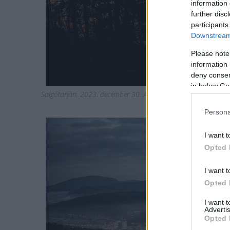
information 
further disc
participants
Downstream 
Please note
information 
deny consent
in below Go
Salgótarján, 2023. december 30. A drónnal készített képen 
Persona
I want t
Opted 
I want t
Opted 
I want 
Advertis
Opted 