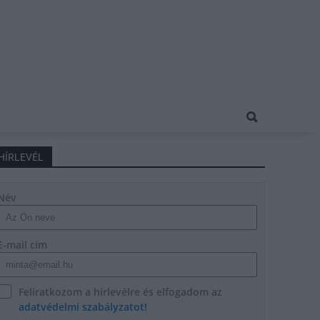
HÍRLEVÉL
Név
E-mail cím
Feliratkozom a hírlevélre és elfogadom az
adatvédelmi szabályzatot!