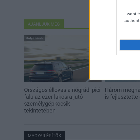
I want t
authenti
AJÁNLJUK MÉG
Helyi hírek
Helyi hírek
Országos éllovas a nógrádi pici
Három meghat
falu az ezer lakosra jutó
is fejlesztette
személygépkocsik
tekintetében
MAGYAR ÉPÍTŐK