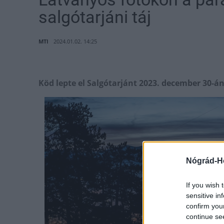
salgótarjáni táj
MTI
2024.01.02. 14:25
Köd lepte el Salgótarjánt 2023. december 30-án
Nógrád-H
If you wish 
sensitive in
confirm you
continue se