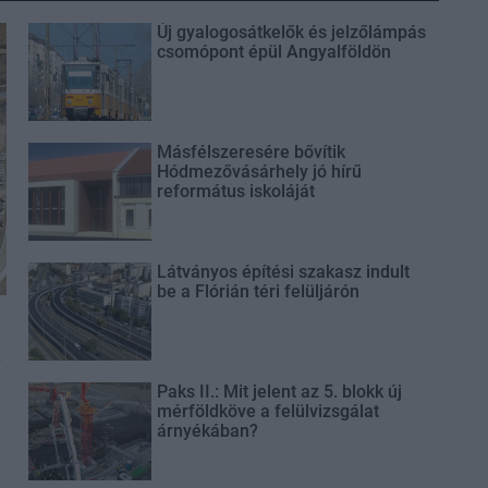
Új gyalogosátkelők és jelzőlámpás
csomópont épül Angyalföldön
Másfélszeresére bővítik
Hódmezővásárhely jó hírű
református iskoláját
Látványos építési szakasz indult
be a Flórián téri felüljárón
t
Paks II.: Mit jelent az 5. blokk új
mérföldköve a felülvizsgálat
árnyékában?