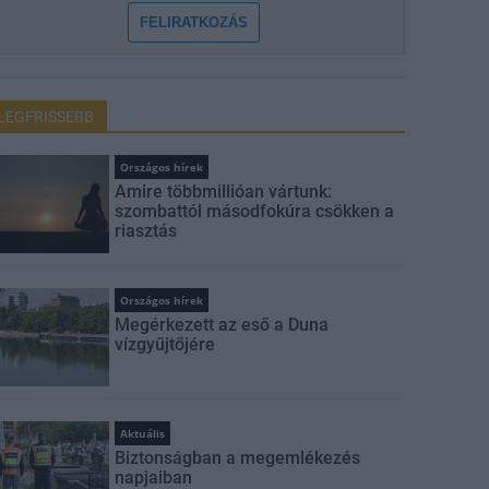
FELIRATKOZÁS
LEGFRISSEBB
Országos hírek
Amire többmillióan vártunk:
szombattól másodfokúra csökken a
riasztás
Országos hírek
Megérkezett az eső a Duna
vízgyűjtőjére
Aktuális
Biztonságban a megemlékezés
napjaiban