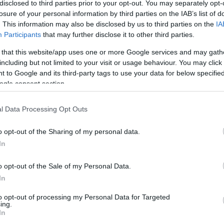
disclosed to third parties prior to your opt-out. You may separately opt-
losure of your personal information by third parties on the IAB’s list of
. This information may also be disclosed by us to third parties on the
IA
Participants
that may further disclose it to other third parties.
 that this website/app uses one or more Google services and may gath
including but not limited to your visit or usage behaviour. You may click 
 to Google and its third-party tags to use your data for below specifi
ogle consent section.
párás levegő Salgótarjánban 2023. december 30-án. MTI/Komka Péter
l Data Processing Opt Outs
o opt-out of the Sharing of my personal data.
In
o opt-out of the Sale of my Personal Data.
In
to opt-out of processing my Personal Data for Targeted
ing.
In