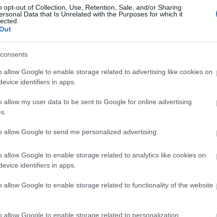
o opt-out of Collection, Use, Retention, Sale, and/or Sharing
ersonal Data that Is Unrelated with the Purposes for which it
lected.
Out
consents
o allow Google to enable storage related to advertising like cookies on
evice identifiers in apps.
o allow my user data to be sent to Google for online advertising
s.
to allow Google to send me personalized advertising.
párás levegő Salgótarjánban 2023. december 30-án. MTI/Komka Péter
o allow Google to enable storage related to analytics like cookies on
evice identifiers in apps.
o allow Google to enable storage related to functionality of the website
o allow Google to enable storage related to personalization.