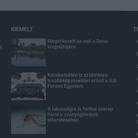
KIEMELT
T
Megérkezett az eső a Duna
a
vízgyűjtőjére
Kecskeméten is szakirányú
továbbképzésekkel erősít a Gál
Ferenc Egyetem
A lakosságra is fontos szerep
hárul a szúnyoginvázió
elkerülésében