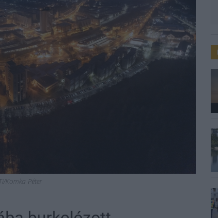
TI/Komka Péter
ába burkolózott