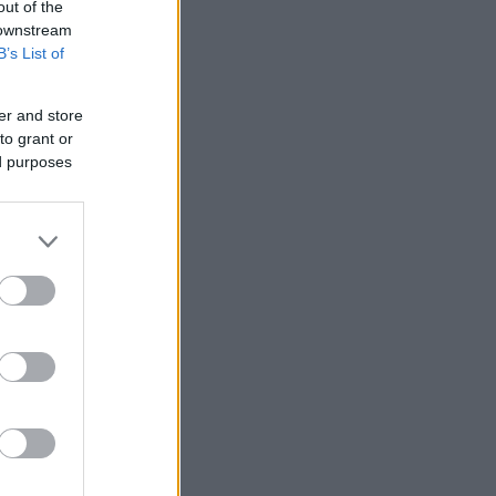
out of the
 downstream
B’s List of
er and store
to grant or
ed purposes