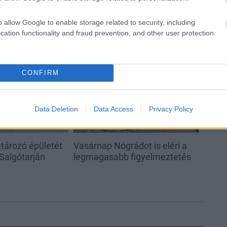
o allow Google to enable storage related to security, including
cation functionality and fraud prevention, and other user protection.
Helyi hírek
CONFIRM
Data Deletion
Data Access
Privacy Policy
ározó épületét
Vasárnap Nógrádot is eléri a
 Salgótarján
legmagasabb figyelmeztetés