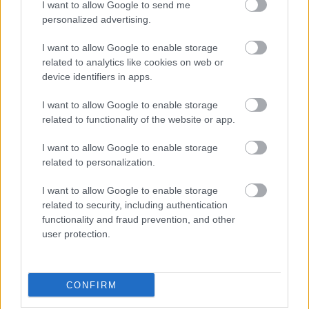
I want to allow Google to send me
Történelmi táj, amelynek minden köve
personalized advertising.
mesél – megújul a tatai Angolkert
I want to allow Google to enable storage
related to analytics like cookies on web or
device identifiers in apps.
M1 bővítés: már zajlik a teljesen új
Bicske Kelet csomópont építése
I want to allow Google to enable storage
related to functionality of the website or app.
I want to allow Google to enable storage
Új gyalogosátkelők és jelzőlámpás
related to personalization.
csomópont épül Angyalföldön
I want to allow Google to enable storage
related to security, including authentication
functionality and fraud prevention, and other
user protection.
Másfélszeresére bővítik
Hódmezővásárhely jó hírű református
iskoláját
CONFIRM