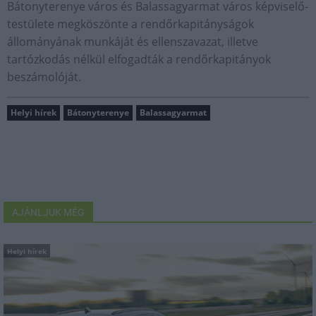
Bátonyterenye város és Balassagyarmat város képviselő-
testülete megköszönte a rendőrkapitányságok
állományának munkáját és ellenszavazat, illetve
tartózkodás nélkül elfogadták a rendőrkapitányok
beszámolóját.
Helyi hírek
Bátonyterenye
Balassagyarmat
AJÁNLJUK MÉG
Helyi hírek