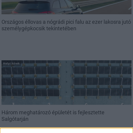
Országos éllovas a nógrádi pici falu az ezer lakosra jutó
személygépkocsik tekintetében
Helyi hírek
Három meghatározó épületét is fejlesztette
Salgótarján