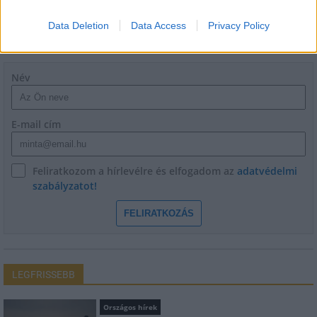
Data Deletion
Data Access
Privacy Policy
HÍRLEVÉL
Név
E-mail cím
Feliratkozom a hírlevélre és elfogadom az
adatvédelmi
szabályzatot!
FELIRATKOZÁS
LEGFRISSEBB
Országos hírek