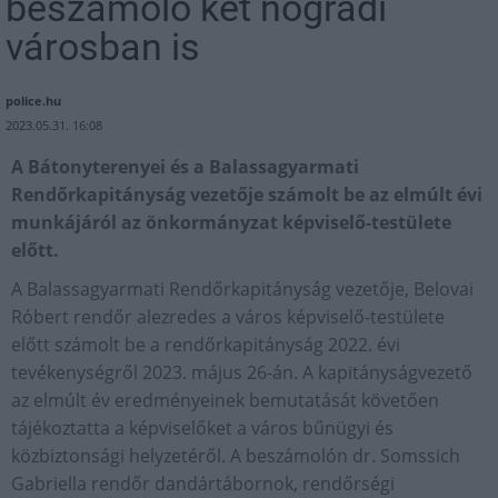
beszámoló két nógrádi
városban is
police.hu
2023.05.31. 16:08
A Bátonyterenyei és a Balassagyarmati
Rendőrkapitányság vezetője számolt be az elmúlt évi
munkájáról az önkormányzat képviselő-testülete
előtt.
A Balassagyarmati Rendőrkapitányság vezetője, Belovai
Róbert rendőr alezredes a város képviselő-testülete
előtt számolt be a rendőrkapitányság 2022. évi
tevékenységről 2023. május 26-án. A kapitányságvezető
az elmúlt év eredményeinek bemutatását követően
tájékoztatta a képviselőket a város bűnügyi és
közbiztonsági helyzetéről. A beszámolón dr. Somssich
Gabriella rendőr dandártábornok, rendőrségi