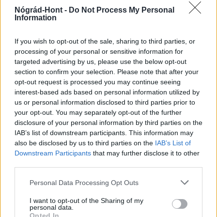
Nógrád-Hont -
Do Not Process My Personal
Information
Helyi hírek
If you wish to opt-out of the sale, sharing to third parties, or
processing of your personal or sensitive information for
targeted advertising by us, please use the below opt-out
section to confirm your selection. Please note that after your
opt-out request is processed you may continue seeing
interest-based ads based on personal information utilized by
us or personal information disclosed to third parties prior to
your opt-out. You may separately opt-out of the further
Vasárnap Nógrádot is eléri a legmagasabb
disclosure of your personal information by third parties on the
figyelmeztetés
IAB’s list of downstream participants. This information may
also be disclosed by us to third parties on the
IAB’s List of
Downstream Participants
that may further disclose it to other
third parties.
Please note that this website/app uses one or more Google
Personal Data Processing Opt Outs
services and may gather and store information including but
MAGYAR ÉPÍTŐK
not limited to your visit or usage behaviour. You may click to
I want to opt-out of the Sharing of my
personal data.
grant or deny consent to Google and its third-party tags to
Opted In