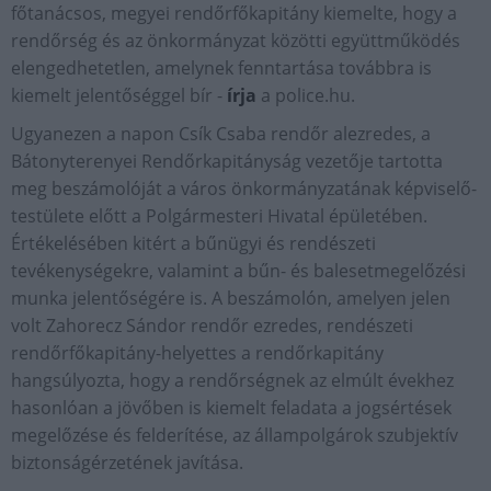
főtanácsos, megyei rendőrfőkapitány kiemelte, hogy a
rendőrség és az önkormányzat közötti együttműködés
elengedhetetlen, amelynek fenntartása továbbra is
kiemelt jelentőséggel bír -
írja
a police.hu.
Ugyanezen a napon Csík Csaba rendőr alezredes, a
Bátonyterenyei Rendőrkapitányság vezetője tartotta
meg beszámolóját a város önkormányzatának képviselő-
testülete előtt a Polgármesteri Hivatal épületében.
Értékelésében kitért a bűnügyi és rendészeti
tevékenységekre, valamint a bűn- és balesetmegelőzési
munka jelentőségére is. A beszámolón, amelyen jelen
volt Zahorecz Sándor rendőr ezredes, rendészeti
rendőrfőkapitány-helyettes a rendőrkapitány
hangsúlyozta, hogy a rendőrségnek az elmúlt évekhez
hasonlóan a jövőben is kiemelt feladata a jogsértések
megelőzése és felderítése, az állampolgárok szubjektív
biztonságérzetének javítása.