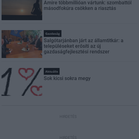
Amire többmillióan vártunk: szombattól
másodfokúra csökken a riasztás
Gazdaság
Salgótarjánban járt az államtitkár: a
településeket erősíti az új
gazdaságfejlesztési rendszer
Aktuális
Sok kicsi sokra megy
HIRDETÉS
HIRDETÉS