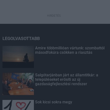
HIRDETÉS
LEGOLVASOTTABB
Amire többmillióan vártunk: szombattól
másodfokúra csökken a riasztás
Salgótarjánban járt az államtitkár: a
településeket erősíti az új
gazdaságfejlesztési rendszer
Sok kicsi sokra megy