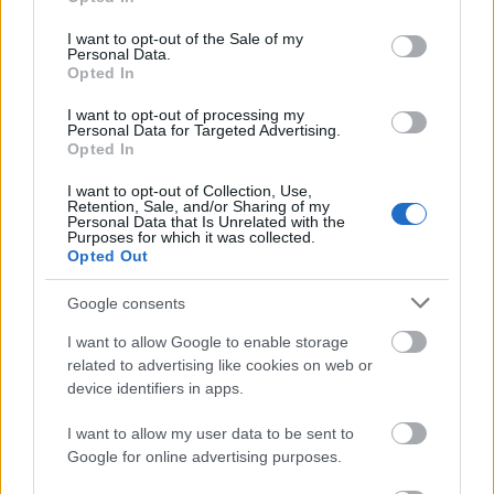
use your data for below specified purposes in below Google
Mi épül?
consent section.
I want to opt-out of the Sale of my
Personal Data.
Opted In
I want to opt-out of processing my
Personal Data for Targeted Advertising.
Opted In
I want to opt-out of Collection, Use,
Retention, Sale, and/or Sharing of my
Personal Data that Is Unrelated with the
Purposes for which it was collected.
Opted Out
Google consents
Belváros-Lipótváros
játszótér
Város-Teampannon Kereskedelmi és Szolgáltató Kft.
parkfelújítás
I want to allow Google to enable storage
related to advertising like cookies on web or
Újragondolják Lipótváros rejtett, zöld parkját
device identifiers in apps.
Indulhat a Honvéd tér megújításának tervezése, ahol a
klímatudatos gondolkodás és a helyi identitás erősítése kerül a
I want to allow my user data to be sent to
középpontba.
Google for online advertising purposes.