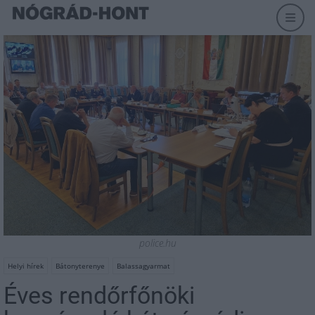
police.hu
Helyi hírek
Bátonyterenye
Balassagyarmat
Éves rendőrfőnöki