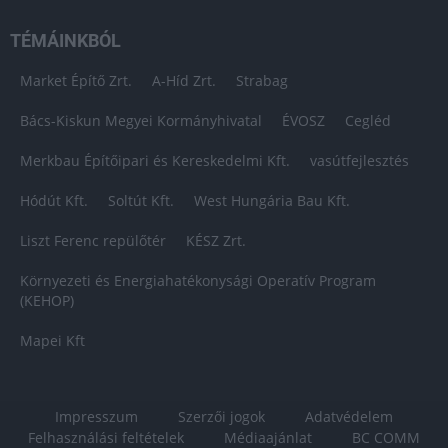
TÉMÁINKBÓL
Market Építő Zrt.
A-Híd Zrt.
Strabag
Bács-Kiskun Megyei Kormányhivatal
ÉVOSZ
Cegléd
Merkbau Építőipari és Kereskedelmi Kft.
vasútfejlesztés
Hódút Kft.
Soltút Kft.
West Hungária Bau Kft.
Liszt Ferenc repülőtér
KÉSZ Zrt.
Környezeti és Energiahatékonysági Operatív Program
(KEHOP)
Mapei Kft
Impresszum
Szerzői jogok
Adatvédelem
Felhasználási feltételek
Médiaajánlat
BC COMM