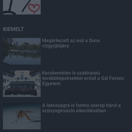
KIEMELT
Megérkezett az eső a Duna
vízgyűjtőjére
Kecskeméten is szakirányú
továbbképzésekkel erősít a Gál Ferenc
Egyetem
A lakosságra is fontos szerep hárul a
szúnyoginvázió elkerülésében