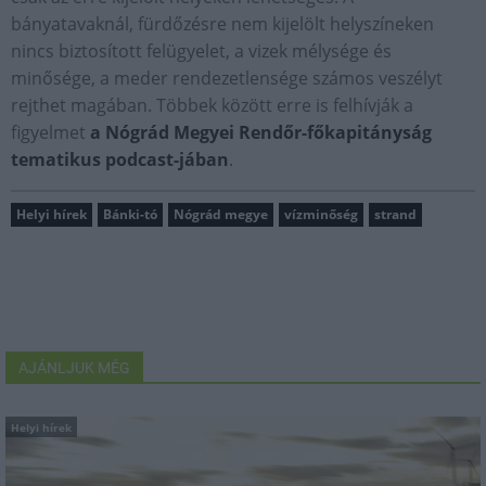
bányatavaknál, fürdőzésre nem kijelölt helyszíneken
nincs biztosított felügyelet, a vizek mélysége és
minősége, a meder rendezetlensége számos veszélyt
rejthet magában. Többek között erre is felhívják a
figyelmet
a Nógrád Megyei Rendőr-főkapitányság
tematikus podcast-jában
.
Helyi hírek
Bánki-tó
Nógrád megye
vízminőség
strand
AJÁNLJUK MÉG
Helyi hírek