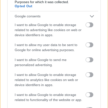
MAGYAR ÉPÍTŐK
Purposes for which it was collected.
Opted Out
Útépítés
Google consents
I want to allow Google to enable storage
related to advertising like cookies on web or
device identifiers in apps.
I want to allow my user data to be sent to
Google for online advertising purposes.
I want to allow Google to send me
personalized advertising.
I want to allow Google to enable storage
autópálya
útépítés
M1-es autópálya
Bicske
related to analytics like cookies on web or
M1 bővítés: már zajlik a teljesen új Bicske Kelet
device identifiers in apps.
csomópont építése
I want to allow Google to enable storage
Tizenegy meglévő csomópontot korszerűsít és négy új,
related to functionality of the website or app.
különszintű csomópontot hoz létre az MKIF az M1-es
bővítésénél.