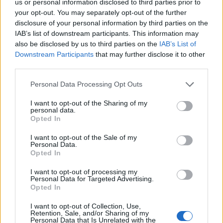
us or personal information disclosed to third parties prior to
your opt-out. You may separately opt-out of the further
disclosure of your personal information by third parties on the
IAB’s list of downstream participants. This information may
also be disclosed by us to third parties on the
IAB’s List of
Downstream Participants
that may further disclose it to other
Helyi hírek
third parties.
Please note that this website/app uses one or more Google
Personal Data Processing Opt Outs
services and may gather and store information including but
not limited to your visit or usage behaviour. You may click to
I want to opt-out of the Sharing of my
personal data.
grant or deny consent to Google and its third-party tags to
Opted In
use your data for below specified purposes in below Google
consent section.
Vasárnap Nógrádot is eléri a legmagasabb
I want to opt-out of the Sale of my
Personal Data.
figyelmeztetés
Opted In
I want to opt-out of processing my
Personal Data for Targeted Advertising.
Opted In
I want to opt-out of Collection, Use,
Retention, Sale, and/or Sharing of my
Personal Data that Is Unrelated with the