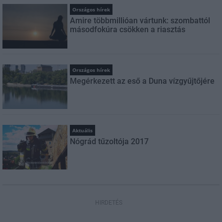
Országos hírek
Amire többmillióan vártunk: szombattól
másodfokúra csökken a riasztás
Országos hírek
Megérkezett az eső a Duna vízgyűjtőjére
Aktuális
Nógrád tűzoltója 2017
HIRDETÉS