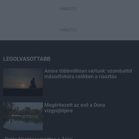
HIRDETÉS
HIRDETÉS
LEGOLVASOTTABB
Amire többmillióan vártunk: szombattól
másodfokúra csökken a riasztás
Megérkezett az eső a Duna
vízgyűjtőjére