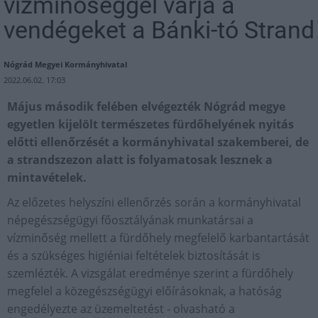
vízminőséggel várja a
vendégeket a Bánki-tó Strand
Nógrád Megyei Kormányhivatal
2022.06.02. 17:03
Május második felében elvégezték Nógrád megye
egyetlen kijelölt természetes fürdőhelyének nyitás
előtti ellenőrzését a kormányhivatal szakemberei, de
a strandszezon alatt is folyamatosak lesznek a
mintavételek.
Az előzetes helyszíni ellenőrzés során a kormányhivatal
népegészségügyi főosztályának munkatársai a
vízminőség mellett a fürdőhely megfelelő karbantartását
és a szükséges higiéniai feltételek biztosítását is
szemlézték. A vizsgálat eredménye szerint a fürdőhely
megfelel a közegészségügyi előírásoknak, a hatóság
engedélyezte az üzemeltetést - olvasható a