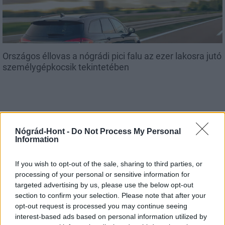
Országos éllovas a nógrádi pici falu az ezer lakosra jutó
személygépkocsik tekintetében
Helyi hírek
Nógrád-Hont -
Do Not Process My Personal
Information
If you wish to opt-out of the sale, sharing to third parties, or
processing of your personal or sensitive information for
targeted advertising by us, please use the below opt-out
section to confirm your selection. Please note that after your
opt-out request is processed you may continue seeing
Három meghatározó épületét is fejlesztette
interest-based ads based on personal information utilized by
Salgótarján