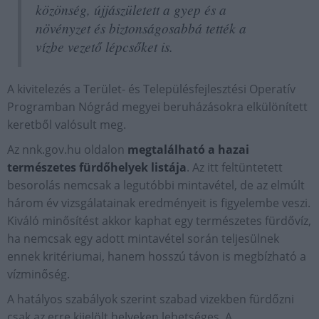
közönség, újjászületett a gyep és a
növényzet és biztonságosabbá tették a
vízbe vezető lépcsőket is.
A kivitelezés a Terület- és Településfejlesztési Operatív
Programban Nógrád megyei beruházásokra elkülönített
keretből valósult meg.
Az nnk.gov.hu oldalon
megtalálható a hazai
természetes fürdőhelyek listája
. Az itt feltüntetett
besorolás nemcsak a legutóbbi mintavétel, de az elmúlt
három év vizsgálatainak eredményeit is figyelembe veszi.
Kiváló minősítést akkor kaphat egy természetes fürdővíz,
ha nemcsak egy adott mintavétel során teljesülnek
ennek kritériumai, hanem hosszú távon is megbízható a
vízminőség.
A hatályos szabályok szerint szabad vizekben fürdőzni
csak az erre kijelölt helyeken lehetséges. A