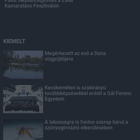
Palóc Néptáncegyüttes a Zalai
Kamaratánc Fesztiválon
KIEMELT
Megérkezett az eső a Duna
vízgyűjtőjére
Kecskeméten is szakirányú
továbbképzésekkel erősít a Gál Ferenc
Egyetem
A lakosságra is fontos szerep hárul a
szúnyoginvázió elkerülésében