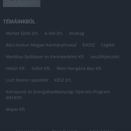
TÉMÁINKBÓL
Market Építő Zrt.
A-Híd Zrt.
Strabag
Bács-Kiskun Megyei Kormányhivatal
ÉVOSZ
Cegléd
Merkbau Építőipari és Kereskedelmi Kft.
vasútfejlesztés
Hódút Kft.
Soltút Kft.
West Hungária Bau Kft.
Liszt Ferenc repülőtér
KÉSZ Zrt.
Környezeti és Energiahatékonysági Operatív Program
(KEHOP)
Mapei Kft