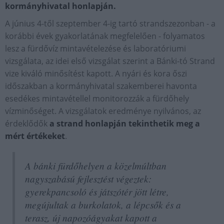
kormányhivatal honlapján.
A június 4-től szeptember 4-ig tartó strandszezonban - a
korábbi évek gyakorlatának megfelelően - folyamatos
lesz a fürdővíz mintavételezése és laboratóriumi
vizsgálata, az idei első vizsgálat szerint a Bánki-tó Strand
vize kiváló minősítést kapott. A nyári és kora őszi
időszakban a kormányhivatal szakemberei havonta
esedékes mintavétellel monitorozzák a fürdőhely
vízminőséget. A vizsgálatok eredménye nyilvános, az
érdeklődők
a strand honlapján tekinthetik meg a
mért értékeket
.
A bánki fürdőhelyen a közelmúltban
nagyszabású fejlesztést végeztek:
gyerekpancsoló és játszótér jött létre,
megújultak a burkolatok, a lépcsők és a
terasz, új napozóágyakat kapott a