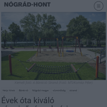
Kiemelt fotó: A Bánki-tó Strand (Fotó: MTI/Komka Péter)
Helyi hírek
Bánki-tó
Nógrád megye
vízminőség
strand
Évek óta kiváló