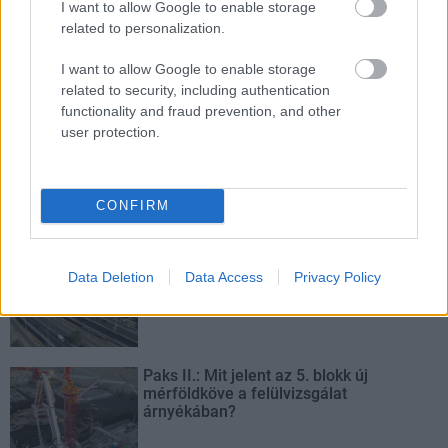
I want to allow Google to enable storage
related to personalization.
Új gyalogosátkelők és jelzőlámpás
csomópont épül Angyalföldön
I want to allow Google to enable storage
related to security, including authentication
functionality and fraud prevention, and other
user protection.
Másfélszeresére bővítik
Hódmezővásárhely jó hírű református
iskoláját
CONFIRM
Látványos építési szakasz indult be a
Data Deletion
Data Access
Privacy Policy
Flórián téri felüljárón
Paks II.: Mit jelent az 5. blokk új
mérföldköve a felülvizsgálat
árnyékában?