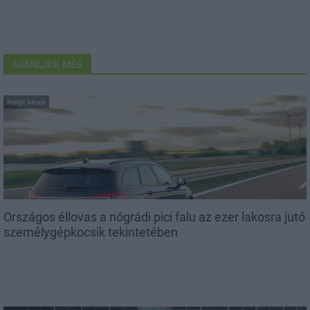
AJÁNLJUK MÉG
Helyi hírek
Országos éllovas a nógrádi pici falu az ezer lakosra jutó
személygépkocsik tekintetében