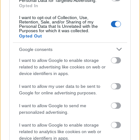
Personal Data for Targeted Advertising.
Opted In
I want to opt-out of Collection, Use,
Retention, Sale, and/or Sharing of my
HE-DO
BKK
KM Építő Kft.
Főmterv Mérnöki Tervező Zrt.
Personal Data that Is Unrelated with the
Purposes for which it was collected.
Látványos építési szakasz indult be a Flórián téri
Opted Out
felüljárón
A tartós nyári hőség jelentős kihívás elé állítja a KM Építőt,
Google consents
ennek ellenére folyamatosan halad az aszfaltozás.
I want to allow Google to enable storage
related to advertising like cookies on web or
Paks II.: Mit jelent az 5. blokk új
device identifiers in apps.
mérföldköve a felülvizsgálat
árnyékában?
I want to allow my user data to be sent to
Google for online advertising purposes.
Elkészült a Liszt Ferenc repülőtér
I want to allow Google to send me
közelében lévő logisztikai bázis út- és
personalized advertising.
közműhálózatának fejlesztése
I want to allow Google to enable storage
related to analytics like cookies on web or
device identifiers in apps.
Látlelet a hazai víziközművekről?