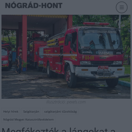
Illusztráció: pexels.com
Helyi hírek
Salgótarján
salgótarjáni tűzoltóság
Nógrád Megyei Katasztrófavédelem
Megfékezték a lángokat a