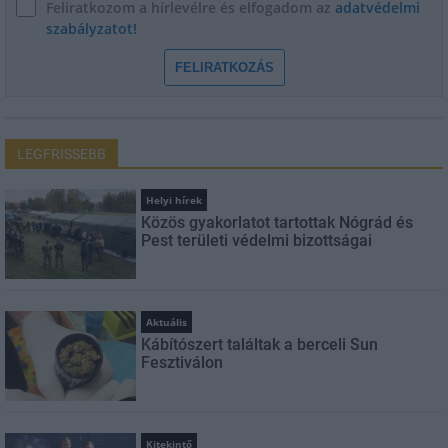
Feliratkozom a hírlevélre és elfogadom az
adatvédelmi
szabályzatot!
FELIRATKOZÁS
LEGFRISSEBB
Helyi hírek
Közös gyakorlatot tartottak Nógrád és
Pest területi védelmi bizottságai
Aktuális
Kábítószert találtak a berceli Sun
Fesztiválon
Kitekintő