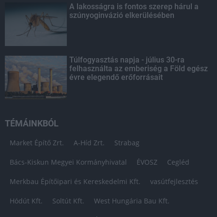
A lakosságra is fontos szerep hárul a
szúnyoginvázió elkerülésében
Túlfogyasztás napja - július 30-ra
felhasználta az emberiség a Föld egész
évre elegendő erőforrásait
TÉMÁINKBÓL
Market Építő Zrt.
A-Híd Zrt.
Strabag
Bács-Kiskun Megyei Kormányhivatal
ÉVOSZ
Cegléd
Merkbau Építőipari és Kereskedelmi Kft.
vasútfejlesztés
Hódút Kft.
Soltút Kft.
West Hungária Bau Kft.