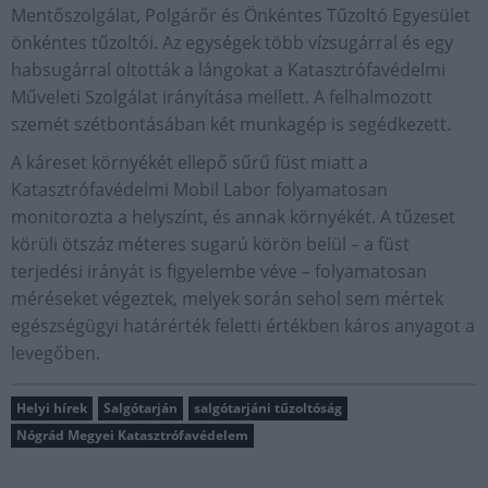
Mentőszolgálat, Polgárőr és Önkéntes Tűzoltó Egyesület
önkéntes tűzoltói. Az egységek több vízsugárral és egy
habsugárral oltották a lángokat a Katasztrófavédelmi
Műveleti Szolgálat irányítása mellett. A felhalmozott
szemét szétbontásában két munkagép is segédkezett.
A káreset környékét ellepő sűrű füst miatt a
Katasztrófavédelmi Mobil Labor folyamatosan
monitorozta a helyszínt, és annak környékét. A tűzeset
körüli ötszáz méteres sugarú körön belül – a füst
terjedési irányát is figyelembe véve – folyamatosan
méréseket végeztek, melyek során sehol sem mértek
egészségügyi határérték feletti értékben káros anyagot a
levegőben.
Helyi hírek
Salgótarján
salgótarjáni tűzoltóság
Nógrád Megyei Katasztrófavédelem