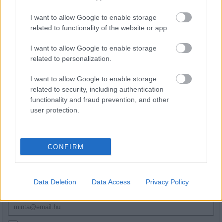
Egyetlen, fél évszázados vezetéken
múlt Bicske vízellátása
I want to allow Google to enable storage
related to functionality of the website or app.
I want to allow Google to enable storage
Épített öröksége megújításával is készül
related to personalization.
Mohács a csata ötszázadik
évfordulójára
I want to allow Google to enable storage
related to security, including authentication
functionality and fraud prevention, and other
user protection.
HÍRLEVÉL
CONFIRM
Név
Data Deletion
Data Access
Privacy Policy
E-mail cím