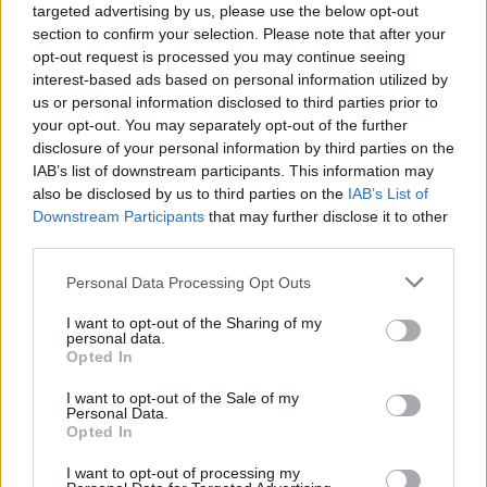
targeted advertising by us, please use the below opt-out
Vasárnap Nógrádot is eléri a legmagasabb
section to confirm your selection. Please note that after your
figyelmeztetés
opt-out request is processed you may continue seeing
interest-based ads based on personal information utilized by
us or personal information disclosed to third parties prior to
your opt-out. You may separately opt-out of the further
disclosure of your personal information by third parties on the
IAB’s list of downstream participants. This information may
also be disclosed by us to third parties on the
IAB’s List of
Downstream Participants
that may further disclose it to other
MAGYAR ÉPÍTŐK
third parties.
Please note that this website/app uses one or more Google
Útépítés
Personal Data Processing Opt Outs
services and may gather and store information including but
not limited to your visit or usage behaviour. You may click to
I want to opt-out of the Sharing of my
personal data.
grant or deny consent to Google and its third-party tags to
Opted In
use your data for below specified purposes in below Google
consent section.
I want to opt-out of the Sale of my
Personal Data.
Opted In
I want to opt-out of processing my