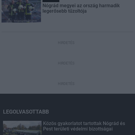
Nógrád megyei az ország harmadik
legerősebb tűzoltója
HIRDETÉS
HIRDETÉS
HIRDETÉS
LEGOLVASOTTABB
Közös gyakorlatot tartottak Nógrád és
Pest területi védelmi bizottságai