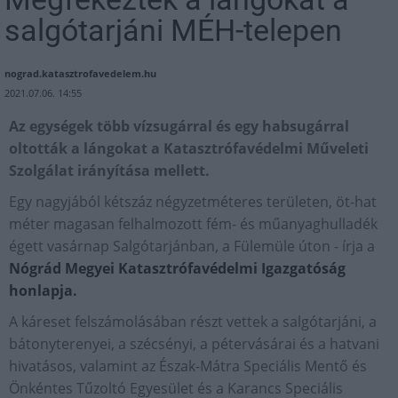
salgótarjáni MÉH-telepen
nograd.katasztrofavedelem.hu
2021.07.06. 14:55
Az egységek több vízsugárral és egy habsugárral
oltották a lángokat a Katasztrófavédelmi Műveleti
Szolgálat irányítása mellett.
Egy nagyjából kétszáz négyzetméteres területen, öt-hat
méter magasan felhalmozott fém- és műanyaghulladék
égett vasárnap Salgótarjánban, a Fülemüle úton - írja a
Nógrád Megyei Katasztrófavédelmi Igazgatóság
honlapja.
A káreset felszámolásában részt vettek a salgótarjáni, a
bátonyterenyei, a szécsényi, a pétervásárai és a hatvani
hivatásos, valamint az Észak-Mátra Speciális Mentő és
Önkéntes Tűzoltó Egyesület és a Karancs Speciális