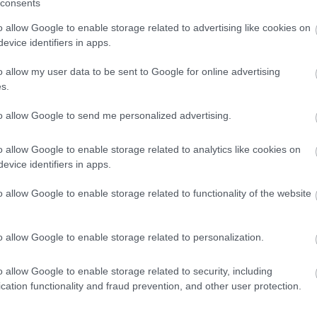
consents
gyarmati Balassa Möbel Kft. bútoripari vállalatnak, a
o allow Google to enable storage related to advertising like cookies on
ci Íz-Kalauz Kft.-nek, az erdőteleki SBS Kft.
evice identifiers in apps.
Vendéglő-94 Bt.-nek és a salgótarjáni Wamsler SE
gató okiratot a keddi rendezvényen.
o allow my user data to be sent to Google for online advertising
s.
to allow Google to send me personalized advertising.
o allow Google to enable storage related to analytics like cookies on
evice identifiers in apps.
o allow Google to enable storage related to functionality of the website
Helyi hírek
o allow Google to enable storage related to personalization.
o allow Google to enable storage related to security, including
cation functionality and fraud prevention, and other user protection.