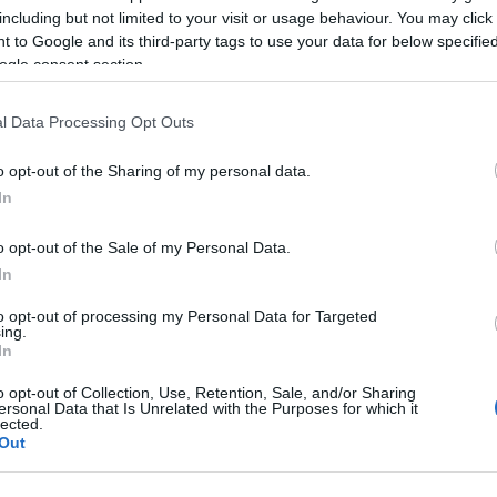
alékos bértámogatást vállal a kutatási, fejlesztési és
including but not limited to your visit or usage behaviour. You may click 
óinak megtartása érdekében.
 to Google and its third-party tags to use your data for below specifi
ogle consent section.
retében hat hónapos bértámogatás mellé három
óktól, így a programban részt vevő
l Data Processing Opt Outs
k a foglalkoztatása. Ezt a támogatási formát már több
o opt-out of the Sharing of my personal data.
enes online informatikai oktatást, amelyre több mint
In
kínál lehetőséget, akik digitális ismereteiket
o opt-out of the Sale of my Personal Data.
éssel folytatnák - tette hozzá.
In
neti nehézségek kezelését segítik, hanem azt is,
él előbb újra növekedési pályára álljon -
to opt-out of processing my Personal Data for Targeted
ing.
In
deiglenesen kikerültek a munkaerőpiacról, mintegy 170
o opt-out of Collection, Use, Retention, Sale, and/or Sharing
ersonal Data that Is Unrelated with the Purposes for which it
lected.
Out
 az ország, az álláskeresési rendszerbe már kevesebben