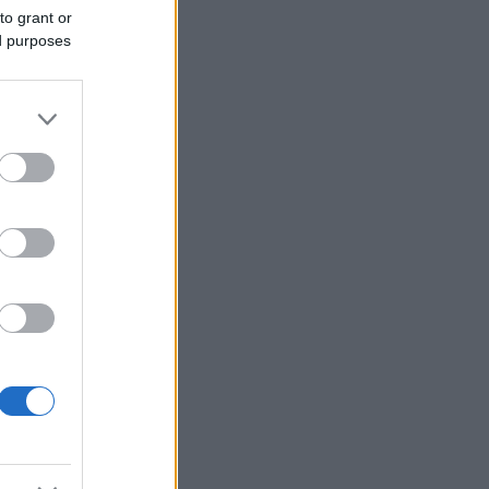
to grant or
ed purposes