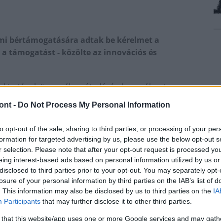
mi bértámogatására adtak be kérelmet a
 a támogatást - közölte az innovációs és
 okiratának ünnepélyes átadásán hangsúlyozta: a
klése érdekében döntött a kormány a
ont -
Do Not Process My Personal Information
elynek kiemelt célja a munkahelyek védelme, valamint
to opt-out of the sale, sharing to third parties, or processing of your per
formation for targeted advertising by us, please use the below opt-out s
 a vállalatok, hogy elbocsátások helyett
r selection. Please note that after your opt-out request is processed y
b a dolgozóikat - emelte ki.
eing interest-based ads based on personal information utilized by us or
si munkakörben dolgozók után járó kedvezményre már
disclosed to third parties prior to your opt-out. You may separately opt-
losure of your personal information by third parties on the IAB’s list of
nstrukciónak nevezte a 80 milliárd forintos
. This information may also be disclosed by us to third parties on the
IA
támogatási programot is, amely 70 ezer ember
Participants
that may further disclose it to other third parties.
 that this website/app uses one or more Google services and may gath