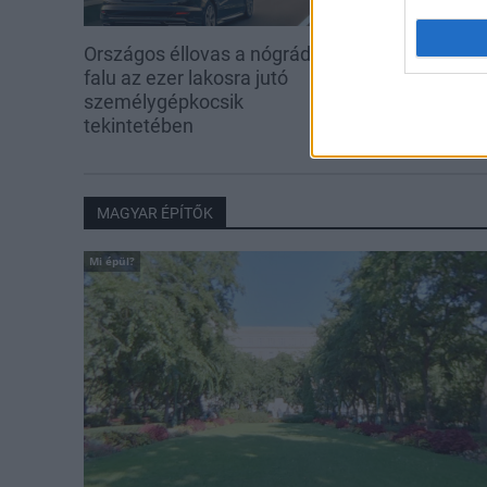
Országos éllovas a nógrádi pici
Három meghat
falu az ezer lakosra jutó
is fejlesztette
személygépkocsik
tekintetében
MAGYAR ÉPÍTŐK
Mi épül?