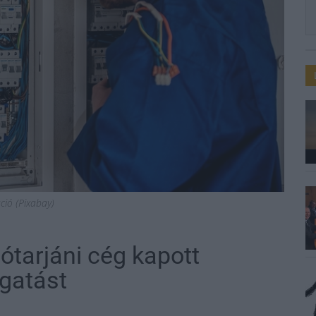
áció (Pixabay)
ótarjáni cég kapott
gatást