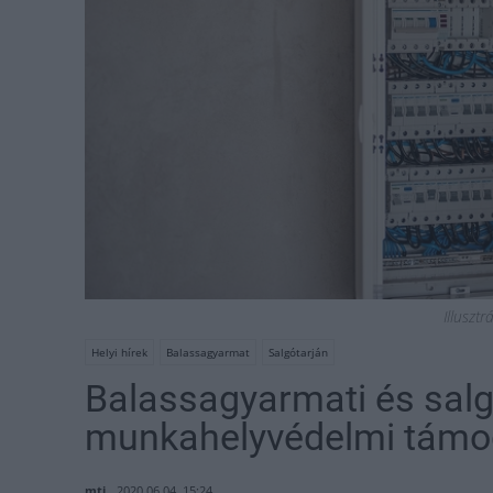
Illusztr
Helyi hírek
Balassagyarmat
Salgótarján
Balassagyarmati és salg
munkahelyvédelmi támo
mti
2020.06.04. 15:24