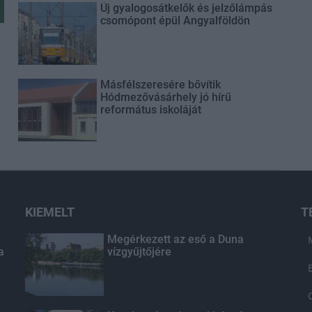
Új gyalogosátkelők és jelzőlámpás
csomópont épül Angyalföldön
Másfélszeresére bővítik
Hódmezővásárhely jó hírű
református iskoláját
KIEMELT
T
Megérkezett az eső a Duna
a
vízgyűjtőjére