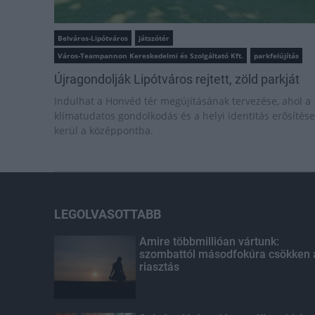
Belváros-Lipótváros
játszótér
Város-Teampannon Kereskedelmi és Szolgáltató Kft.
parkfelújítás
Újragondolják Lipótváros rejtett, zöld parkját
Indulhat a Honvéd tér megújításának tervezése, ahol a
klímatudatos gondolkodás és a helyi identitás erősítése
kerül a középpontba.
LEGOLVASOTTABB
Amire többmillióan vártunk:
szombattól másodfokúra csökken 
riasztás