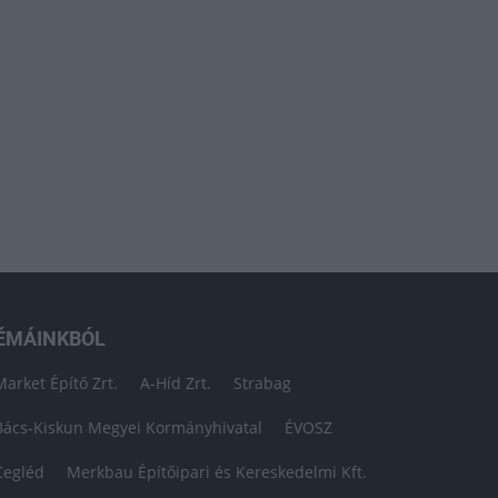
ÉMÁINKBÓL
Market Építő Zrt.
A-Híd Zrt.
Strabag
Bács-Kiskun Megyei Kormányhivatal
ÉVOSZ
Cegléd
Merkbau Építőipari és Kereskedelmi Kft.