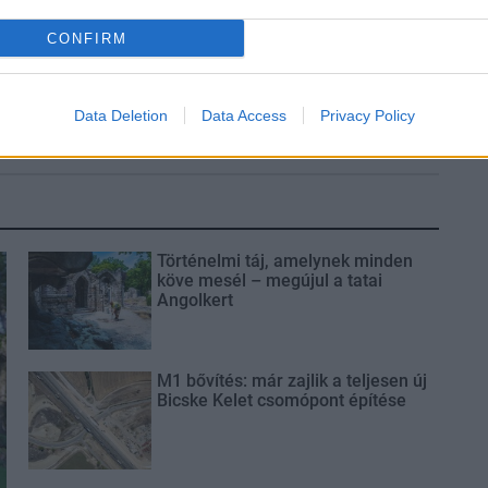
CONFIRM
ározó épületét
Vasárnap Nógrádot is eléri a
 Salgótarján
legmagasabb figyelmeztetés
Data Deletion
Data Access
Privacy Policy
Történelmi táj, amelynek minden
köve mesél – megújul a tatai
Angolkert
M1 bővítés: már zajlik a teljesen új
Bicske Kelet csomópont építése