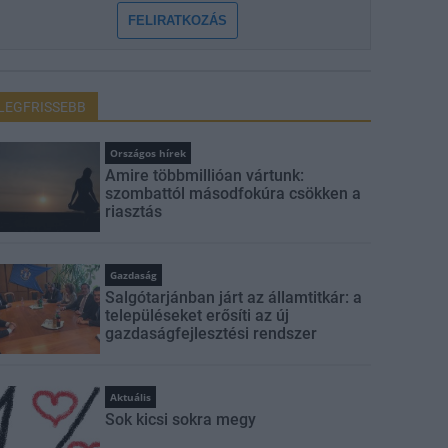
FELIRATKOZÁS
LEGFRISSEBB
Országos hírek
Amire többmillióan vártunk:
szombattól másodfokúra csökken a
riasztás
Gazdaság
Salgótarjánban járt az államtitkár: a
településeket erősíti az új
gazdaságfejlesztési rendszer
Aktuális
Sok kicsi sokra megy