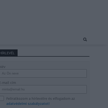
HÍRLEVÉL
Név
E-mail cím
Feliratkozom a hírlevélre és elfogadom az
adatvédelmi szabályzatot!