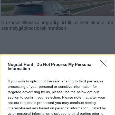
Országos éllovas a nógrádi pici falu az ezer lakosra jutó
személygépkocsik tekintetében
Helyi hírek
Nógrád-Hont -
Do Not Process My Personal
Information
If you wish to opt-out of the sale, sharing to third parties, or
processing of your personal or sensitive information for
targeted advertising by us, please use the below opt-out
section to confirm your selection. Please note that after your
Három meghatározó épületét is fejlesztette
opt-out request is processed you may continue seeing
Salgótarján
interest-based ads based on personal information utilized by
us or personal information disclosed to third parties prior to