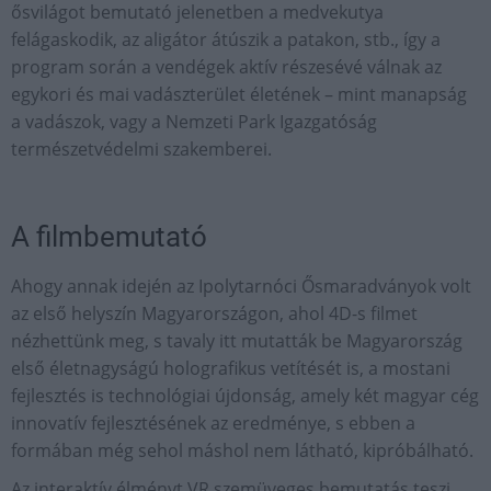
ősvilágot bemutató jelenetben a medvekutya
felágaskodik, az aligátor átúszik a patakon, stb., így a
program során a vendégek aktív részesévé válnak az
egykori és mai vadászterület életének – mint manapság
a vadászok, vagy a Nemzeti Park Igazgatóság
természetvédelmi szakemberei.
A filmbemutató
Ahogy annak idején az Ipolytarnóci Ősmaradványok volt
az első helyszín Magyarországon, ahol 4D-s filmet
nézhettünk meg, s tavaly itt mutatták be Magyarország
első életnagyságú holografikus vetítését is, a mostani
fejlesztés is technológiai újdonság, amely két magyar cég
innovatív fejlesztésének az eredménye, s ebben a
formában még sehol máshol nem látható, kipróbálható.
Az interaktív élményt VR szemüveges bemutatás teszi