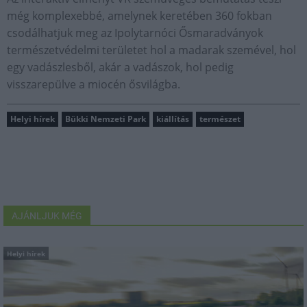
még komplexebbé, amelynek keretében 360 fokban
csodálhatjuk meg az Ipolytarnóci Ősmaradványok
természetvédelmi területet hol a madarak szemével, hol
egy vadászlesből, akár a vadászok, hol pedig
visszarepülve a miocén ősvilágba.
Helyi hírek
Bükki Nemzeti Park
kiállítás
természet
AJÁNLJUK MÉG
Helyi hírek