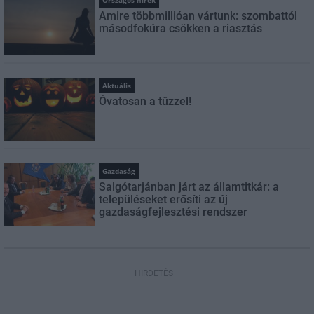
Országos hírek
Amire többmillióan vártunk: szombattól
másodfokúra csökken a riasztás
Aktuális
Óvatosan a tűzzel!
Gazdaság
Salgótarjánban járt az államtitkár: a
településeket erősíti az új
gazdaságfejlesztési rendszer
HIRDETÉS