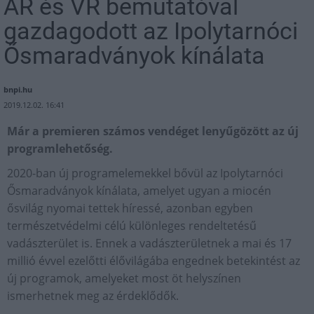
AR és VR bemutatóval
gazdagodott az Ipolytarnóci
Ősmaradványok kínálata
bnpi.hu
2019.12.02. 16:41
Már a premieren számos vendéget lenyűgözött az új
programlehetőség.
2020-ban új programelemekkel bővül az Ipolytarnóci
Ősmaradványok kínálata, amelyet ugyan a miocén
ősvilág nyomai tettek híressé, azonban egyben
természetvédelmi célú különleges rendeltetésű
vadászterület is. Ennek a vadászterületnek a mai és 17
millió évvel ezelőtti élővilágába engednek betekintést az
új programok, amelyeket most öt helyszínen
ismerhetnek meg az érdeklődők.