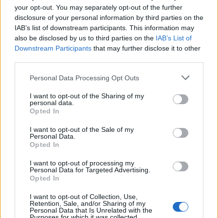
your opt-out. You may separately opt-out of the further
disclosure of your personal information by third parties on the
IAB’s list of downstream participants. This information may
also be disclosed by us to third parties on the
IAB’s List of
Helyi hírek
Downstream Participants
that may further disclose it to other
third parties.
Please note that this website/app uses one or more Google
Personal Data Processing Opt Outs
services and may gather and store information including but
not limited to your visit or usage behaviour. You may click to
I want to opt-out of the Sharing of my
personal data.
grant or deny consent to Google and its third-party tags to
Opted In
use your data for below specified purposes in below Google
Vasárnap Nógrádot is eléri a legmagasabb
consent section.
I want to opt-out of the Sale of my
figyelmeztetés
Personal Data.
Opted In
I want to opt-out of processing my
Personal Data for Targeted Advertising.
Opted In
I want to opt-out of Collection, Use,
Retention, Sale, and/or Sharing of my
MAGYAR ÉPÍTŐK
Personal Data that Is Unrelated with the
Purposes for which it was collected.