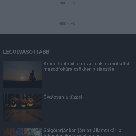
HIRDETÉS
HIRDETÉS
LEGOLVASOTTABB
Amire többmillióan vártunk: szombattól
másodfokúra csökken a riasztás
Óvatosan a tűzzel!
Salgótarjánban járt az államtitkár: a
településeket erősíti az új