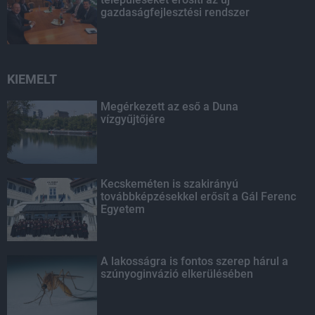
gazdaságfejlesztési rendszer
KIEMELT
Megérkezett az eső a Duna
vízgyűjtőjére
Kecskeméten is szakirányú
továbbképzésekkel erősít a Gál Ferenc
Egyetem
A lakosságra is fontos szerep hárul a
szúnyoginvázió elkerülésében