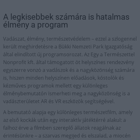
A legkisebbek számára is hatalmas
élmény a program
Vadászat, élmény, természetvédelem – ezzel a szlogennel
került meghirdetésre a Bükki Nemzeti Park Igazgatóság
által elindított új programsorozat. Az Egy a Természettel
Nonprofit kft. által támogatott öt helyszínes rendezvény
egyszerre vonzó a vadászok és a nagyközönség számára
is, hiszen minden helyszínen előadások, kóstolók és
kézműves programok mellett egy különleges
élménybemutatón ismerheti meg a nagyközönség is a
vadászterületet AR és VR eszközök segítségével.
A bemutató alapja egy különleges természetfilm, amely
az első kockák után egy interaktív játéktérré alakul: a
falhoz érve a filmben szereplő állatok reagálnak az
érintésünkre – a szarvas megijed és elszalad, a miocén