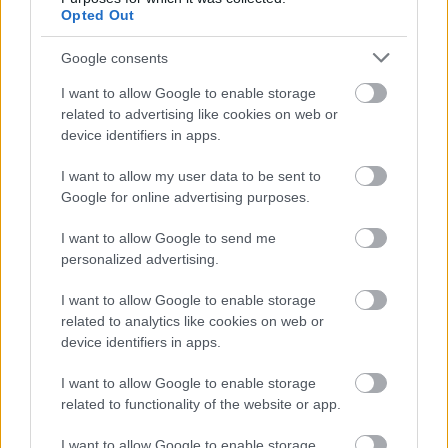
Opted Out
Mi épül?
Google consents
I want to allow Google to enable storage
related to advertising like cookies on web or
device identifiers in apps.
I want to allow my user data to be sent to
Google for online advertising purposes.
I want to allow Google to send me
personalized advertising.
Belváros-Lipótváros
játszótér
I want to allow Google to enable storage
Város-Teampannon Kereskedelmi és Szolgáltató Kft.
parkfelújítás
related to analytics like cookies on web or
device identifiers in apps.
Újragondolják Lipótváros rejtett, zöld parkját
Indulhat a Honvéd tér megújításának tervezése, ahol a
I want to allow Google to enable storage
klímatudatos gondolkodás és a helyi identitás erősítése kerül a
related to functionality of the website or app.
középpontba.
I want to allow Google to enable storage