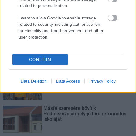
related to personalization.
Történelmi táj, amelynek minden köve
mesél – megújul a tatai Angolkert
I want to allow Google to enable storage
related to security, including authentication
functionality and fraud prevention, and other
user protection.
M1 bővítés: már zajlik a teljesen új
Bicske Kelet csomópont építése
CONFIRM
Új gyalogosátkelők és jelzőlámpás
csomópont épül Angyalföldön
Data Deletion
Data Access
Privacy Policy
Másfélszeresére bővítik
Hódmezővásárhely jó hírű református
iskoláját