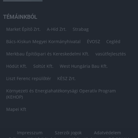
TÉMÁINKBÓL
Market Építő Zrt.
A-Híd Zrt.
Strabag
Bács-Kiskun Megyei Kormányhivatal
ÉVOSZ
Cegléd
Merkbau Építőipari és Kereskedelmi Kft.
vasútfejlesztés
Hódút Kft.
Soltút Kft.
West Hungária Bau Kft.
Liszt Ferenc repülőtér
KÉSZ Zrt.
Környezeti és Energiahatékonysági Operatív Program
(KEHOP)
Mapei Kft
Impresszum
Szerzői jogok
Adatvédelem