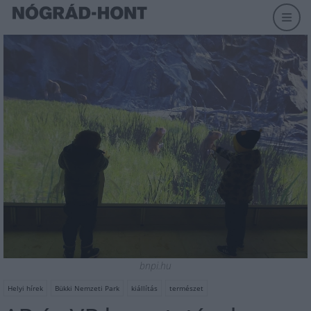
bnpi.hu
Helyi hírek
Bükki Nemzeti Park
kiállítás
természet