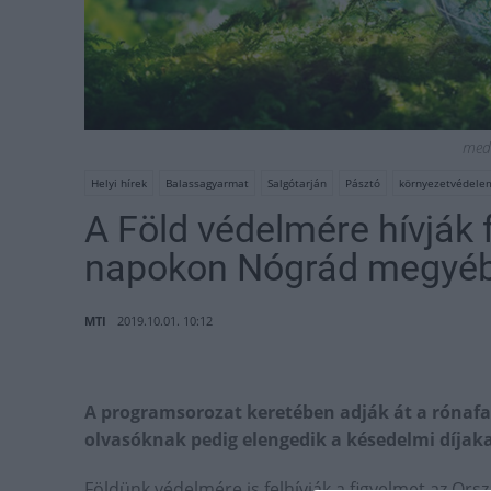
medi
Helyi hírek
Balassagyarmat
Salgótarján
Pásztó
környezetvédele
A Föld védelmére hívják f
napokon Nógrád megyé
MTI
2019.10.01. 10:12
A programsorozat keretében adják át a rónafa
olvasóknak pedig elengedik a késedelmi díjaka
Földünk védelmére is felhívják a figyelmet az O