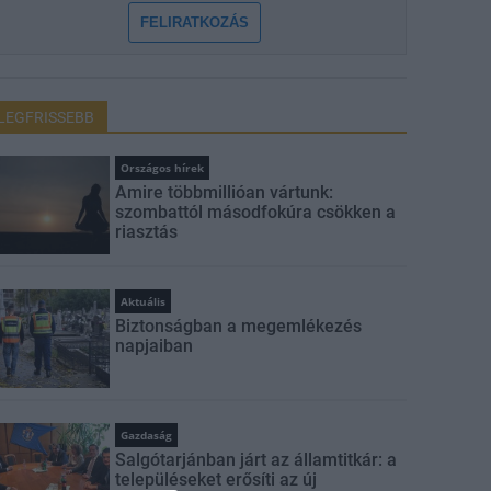
FELIRATKOZÁS
LEGFRISSEBB
Országos hírek
Amire többmillióan vártunk:
szombattól másodfokúra csökken a
riasztás
Aktuális
Biztonságban a megemlékezés
napjaiban
Gazdaság
Salgótarjánban járt az államtitkár: a
településeket erősíti az új