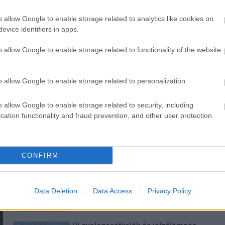
o allow Google to enable storage related to analytics like cookies on
evice identifiers in apps.
o allow Google to enable storage related to functionality of the website
ározó épületét
Vasárnap Nógrádot is eléri a
o allow Google to enable storage related to personalization.
 Salgótarján
legmagasabb figyelmeztetés
o allow Google to enable storage related to security, including
cation functionality and fraud prevention, and other user protection.
CONFIRM
M1 bővítés: már zajlik a teljesen új
Bicske Kelet csomópont építése
Data Deletion
Data Access
Privacy Policy