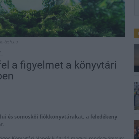
o-tech.hu
m
el a figyelmet a könyvtári
ben
lui és somoskői fiókkönyvtárakat, a feledékeny
t.
rszágos Könyvtári Napok Nógrád megyei rendezvényein;