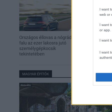
I want t
web or d
I want t
or app.
Országos éllovas a nógrádi pici
Három meghat
I want t
falu az ezer lakosra jutó
is fejlesztette
személygépkocsik
I want t
tekintetében
authenti
MAGYAR ÉPÍTŐK
Aktuális