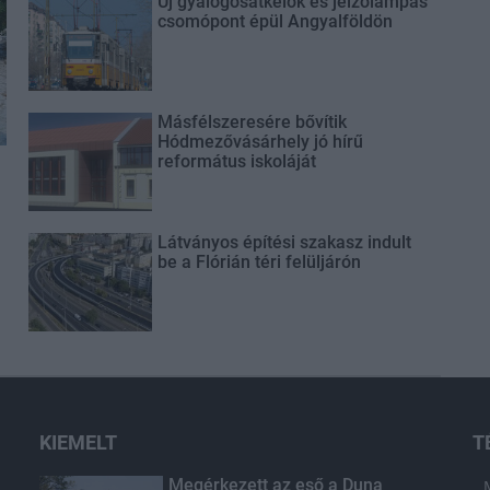
Új gyalogosátkelők és jelzőlámpás
csomópont épül Angyalföldön
Másfélszeresére bővítik
Hódmezővásárhely jó hírű
református iskoláját
Látványos építési szakasz indult
be a Flórián téri felüljárón
KIEMELT
T
Megérkezett az eső a Duna