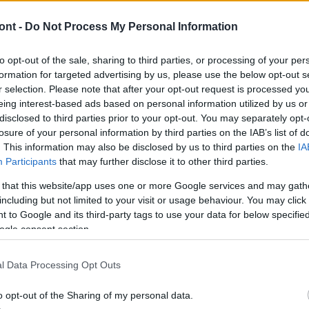
rológus tart előadást az éghajlatról,
ont -
Do Not Process My Personal Information
z ökológiai gazdálkodást.
NSZ fenntartható fejlődési keretrendszerére épül,
to opt-out of the sale, sharing to third parties, or processing of your per
ád megyei intézmények is.
formation for targeted advertising by us, please use the below opt-out s
r selection. Please note that after your opt-out request is processed y
'Könyvtárak az emberekért - felelősség a földért'
címmel
eing interest-based ads based on personal information utilized by us or
amsorozatot.
disclosed to third parties prior to your opt-out. You may separately opt-
losure of your personal information by third parties on the IAB’s list of
ód
' címmel kiállítást nyitnak meg, beszélgetést
. This information may also be disclosed by us to third parties on the
IA
Egyesület megalapítójával, a gyerekek a vízcseppről
Participants
that may further disclose it to other third parties.
 that this website/app uses one or more Google services and may gath
 arról, mi lesz a földdel és az éghajlattal, míg Bocsó
including but not limited to your visit or usage behaviour. You may click 
Ipoly, avagy gőték az irodalomban címmel tart
 to Google and its third-party tags to use your data for below specifi
ogle consent section.
egemlékeznek a 75 éve született Kerényi Ferenc
yezetvédelemről és irodalomról. Az intézmény
l Data Processing Opt Outs
 alapszervezete Egy nap a nőkért című figyelemfelkeltő
öld folyóirat legfrissebb számát.
o opt-out of the Sharing of my personal data.
 és somoskői fiókkönyvtárakat, a feledékeny