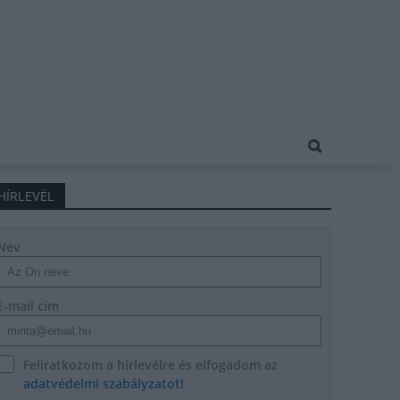
HÍRLEVÉL
Név
E-mail cím
Feliratkozom a hírlevélre és elfogadom az
adatvédelmi szabályzatot!