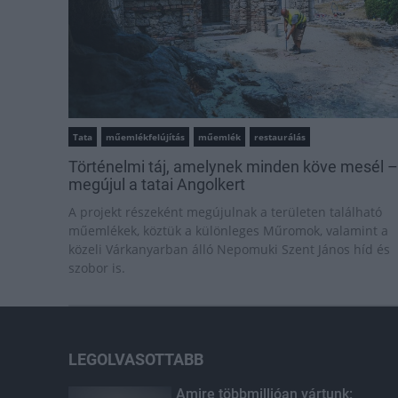
Tata
műemlékfelújítás
műemlék
restaurálás
Történelmi táj, amelynek minden köve mesél –
megújul a tatai Angolkert
A projekt részeként megújulnak a területen található
műemlékek, köztük a különleges Műromok, valamint a
közeli Várkanyarban álló Nepomuki Szent János híd és
szobor is.
LEGOLVASOTTABB
Amire többmillióan vártunk: