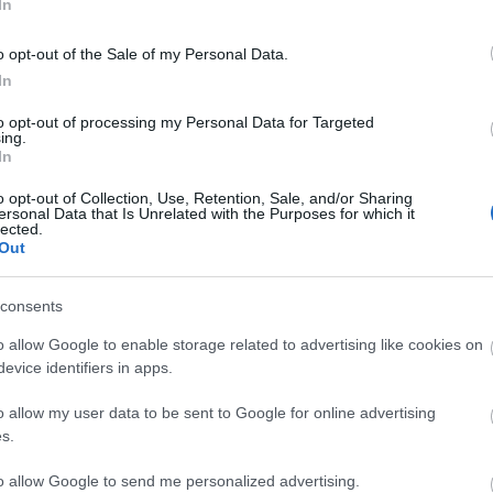
In
o opt-out of the Sale of my Personal Data.
an október 3-án Balla Orsolya beszél az ökológiai
In
 példáján keresztül.
to opt-out of processing my Personal Data for Targeted
pénteken Sótér Eszter pszichiáter tart előadást arról,
ing.
vást is közzétettek, olvasóikat arra kérik, hogy
In
vő, de már nem használt tárgyakból. Az elkészült
o opt-out of Collection, Use, Retention, Sale, and/or Sharing
e, a legötletesebb alkotásokat díjazzák.
ersonal Data that Is Unrelated with the Purposes for which it
lected.
Out
ezetvédelem
consents
o allow Google to enable storage related to advertising like cookies on
evice identifiers in apps.
o allow my user data to be sent to Google for online advertising
s.
Helyi hírek
to allow Google to send me personalized advertising.