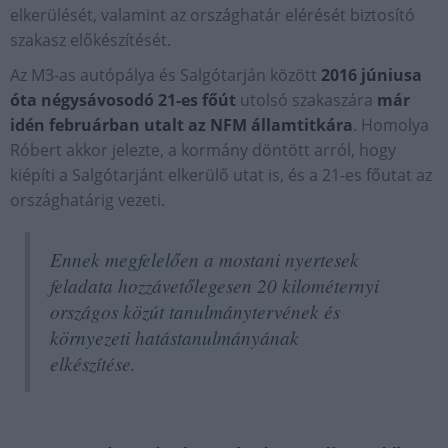
elkerülését, valamint az országhatár elérését biztosító
szakasz előkészítését.
Az M3-as autópálya és Salgótarján között
2016 júniusa
óta négysávosodó 21-es főút
utolsó szakaszára
már
idén februárban utalt az NFM államtitkára
. Homolya
Róbert akkor jelezte, a kormány döntött arról, hogy
kiépíti a Salgótarjánt elkerülő utat is, és a 21-es főutat az
országhatárig vezeti.
Ennek megfelelően a mostani nyertesek
feladata hozzávetőlegesen 20 kilométernyi
országos közút tanulmánytervének és
környezeti hatástanulmányának
elkészítése.