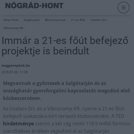
Helyi hírek
Salgótarján
Bátonyterenye
21-es főút
Uvaterv Zrt.
Vibrocomp Kft.
Immár a 21-es főút befejező
projektje is beindult
magyarepitok.hu
2018.07.20. 11:28
Megvannak a győztesek a Salgótarján és az
országhatár gyorsforgalmi kapcsolatát megcélzó első
közbeszerzésen.
Az Uvaterv Zrt. és a Vibrocomp Kft. nyerte a 21-es főút
befejező szakaszára kiírt tervezői közbeszerzést. A TED
hirdetménye
szerint a két cég nettó 118,9 millió forintos
szerződéses értéken végezheti el az Salgótarján