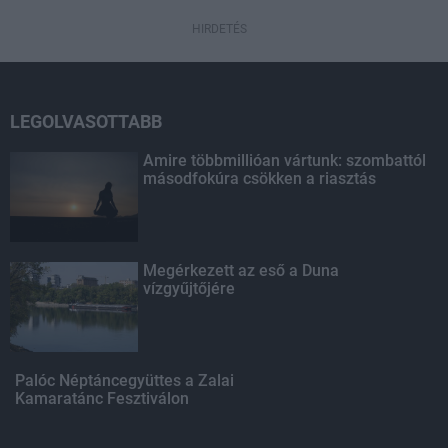
HIRDETÉS
LEGOLVASOTTABB
Amire többmillióan vártunk: szombattól
másodfokúra csökken a riasztás
Megérkezett az eső a Duna
vízgyűjtőjére
Palóc Néptáncegyüttes a Zalai
Kamaratánc Fesztiválon