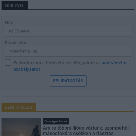
HÍRLEVÉL
Név
E-mail cím
Feliratkozom a hírlevélre és elfogadom az
adatvédelmi
szabályzatot!
FELIRATKOZÁS
LEGFRISSEBB
Országos hírek
Amire többmillióan vártunk: szombattól
másodfokúra csökken a riasztás