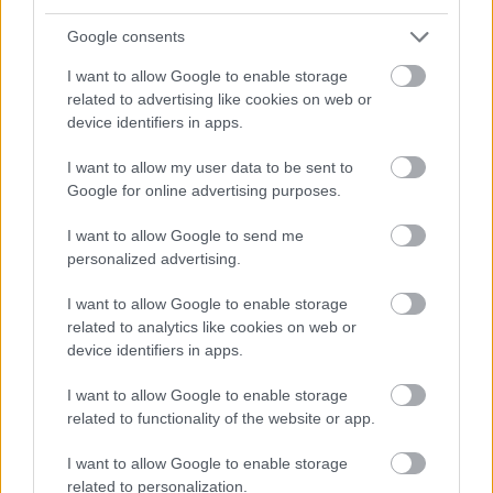
Google consents
I want to allow Google to enable storage
related to advertising like cookies on web or
device identifiers in apps.
I want to allow my user data to be sent to
Google for online advertising purposes.
I want to allow Google to send me
personalized advertising.
autópálya
útépítés
M1-es autópálya
Bicske
I want to allow Google to enable storage
M1 bővítés: már zajlik a teljesen új Bicske Kelet
related to analytics like cookies on web or
csomópont építése
device identifiers in apps.
Tizenegy meglévő csomópontot korszerűsít és négy új,
különszintű csomópontot hoz létre az MKIF az M1-es
I want to allow Google to enable storage
bővítésénél.
related to functionality of the website or app.
I want to allow Google to enable storage
Új gyalogosátkelők és jelzőlámpás
related to personalization.
csomópont épül Angyalföldön