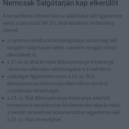
Nemcsak Salgótarján kap elkerülőt
A tervezőknek többek közt az alábbiakat kell figyelembe
venni a beruházó NIF Zrt. által közzétett hirdetmény
szerint:
a nyomvonalváltozatok kidolgozása során meg kell
vizsgálni Salgótarján keleti, valamint nyugati irányú
elkerülését is;
a 21-es út által érintett Bátonyterenye-Kisterenye
városrész elkerülési lehetőségeire is ki kell térni;
szükséges figyelembe venni a 23. sz. főút
Bátonyterenye-Kisterenye elkerülőhöz történő
csatlakozás lehetőségét;
a 23. sz. főút Bátonyterenye-Kisterenye elkerülő
tervezésére vonatkozóan közbeszerzési eljárás indul,
a leendő tervezőnek dokumentáltan egyeztetnie kell
a 23. sz. főút tervezőjével.