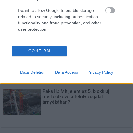
I want to allow Google to enable storage
related to security, including authentication
functionality and fraud prevention, and other
Másfélszeresére bővítik
user protection.
Hódmezővásárhely jó hírű református
iskoláját
CONFIRM
Látványos építési szakasz indult be a
Flórián téri felüljárón
Data Deletion
Data Access
Privacy Policy
Paks II.: Mit jelent az 5. blokk új
mérföldköve a felülvizsgálat
árnyékában?