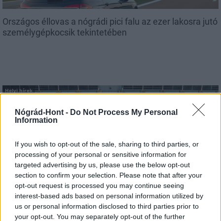
Országos éllovas a nógrádi pici falu az ezer lakosra jutó
személygépkocsik tekintetében
Helyi hírek
Nógrád-Hont -
Do Not Process My Personal
Information
If you wish to opt-out of the sale, sharing to third parties, or
processing of your personal or sensitive information for
targeted advertising by us, please use the below opt-out
Három meghatározó épületét is fejlesztette
section to confirm your selection. Please note that after your
Salgótarján
opt-out request is processed you may continue seeing
interest-based ads based on personal information utilized by
us or personal information disclosed to third parties prior to
your opt-out. You may separately opt-out of the further