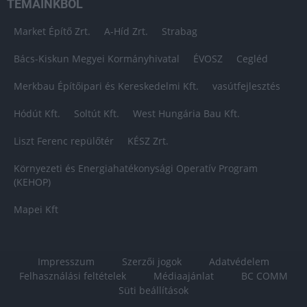
TÉMÁINKBÓL
Market Építő Zrt.
A-Híd Zrt.
Strabag
Bács-Kiskun Megyei Kormányhivatal
ÉVOSZ
Cegléd
Merkbau Építőipari és Kereskedelmi Kft.
vasútfejlesztés
Hódút Kft.
Soltút Kft.
West Hungária Bau Kft.
Liszt Ferenc repülőtér
KÉSZ Zrt.
Környezeti és Energiahatékonysági Operatív Program
(KEHOP)
Mapei Kft
Impresszum
Szerzői jogok
Adatvédelem
Felhasználási feltételek
Médiaajánlat
BC COMM
Süti beállítások