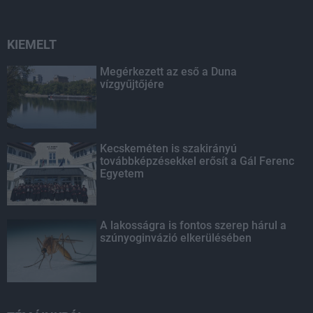
KIEMELT
Megérkezett az eső a Duna
vízgyűjtőjére
Kecskeméten is szakirányú
továbbképzésekkel erősít a Gál Ferenc
Egyetem
A lakosságra is fontos szerep hárul a
szúnyoginvázió elkerülésében