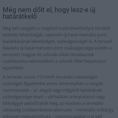
Még nem dőlt el, hogy lesz-e új
határátkelő
Meg kell vizsgálni a meglévő határátkelőhelyre történő
bekötés lehetőségét, valamint új határmetszési pont
kialakításának lehetőségét, szükségességét is. A tervező
feladata új határmetszési pont szükségessége esetén a
tervezett magyar és szlovák oldali útszakaszok
csatlakozása tekintetében a szlovák féllel folyamatos
egyeztetés.
A tervezés során 110 km/h tervezési sebességet
szükséges figyelembe venni. Amennyiben a vizsgált
nyomvonalak – pl. alagút vagy völgyhíd építésének
szükségessége miatt – várhatóan aránytalanul nagy
költséggel valósíthatók meg, az esetben a tervezési
sebesség csökkentésével alternatív – minimális műtárgy
igénnyel megvalósítható – nyomvonalakat is ki kell