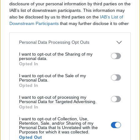
disclosure of your personal information by third parties on the
IAB’s list of downstream participants. This information may
Helyi hírek
also be disclosed by us to third parties on the
IAB’s List of
Downstream Participants
that may further disclose it to other
third parties.
Please note that this website/app uses one or more Google
Personal Data Processing Opt Outs
services and may gather and store information including but
not limited to your visit or usage behaviour. You may click to
I want to opt-out of the Sharing of my
personal data.
grant or deny consent to Google and its third-party tags to
Vasárnap Nógrádot is eléri a legmagasabb
Opted In
use your data for below specified purposes in below Google
figyelmeztetés
consent section.
I want to opt-out of the Sale of my
Personal Data.
Opted In
I want to opt-out of processing my
Personal Data for Targeted Advertising.
Opted In
I want to opt-out of Collection, Use,
MAGYAR ÉPÍTŐK
Retention, Sale, and/or Sharing of my
Personal Data that Is Unrelated with the
Purposes for which it was collected.
Útépítés
Opted Out