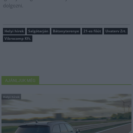
dolgozni.
Helyi hírek
Salgótarján
Bátonyterenye
21-es főút
Uvaterv Zrt.
Vibrocomp Kft.
AJÁNLJUK MÉG
Helyi hírek