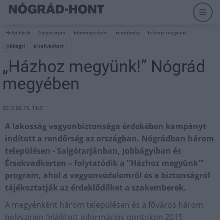
Helyi hírek
Salgótarján
bűnmegelőzés
rendőrség
házhoz megyünk
jobbágyi
érsekvadkert
„Házhoz megyünk!” Nógrád
megyében
2016.02.15. 11:21
A lakosság vagyonbiztonsága érdekében kampányt
indított a rendőrség az országban. Nógrádban három
településen - Salgótarjánban, Jobbágyiban és
Érsekvadkerten – folytatódik a "Házhoz megyünk'"
program, ahol a vagyonvédelemről és a biztonságról
tájékoztatják az érdeklődőket a szakemberek.
A megyénként három településen és a főváros három
helyszínén felállított információs pontokon 2015