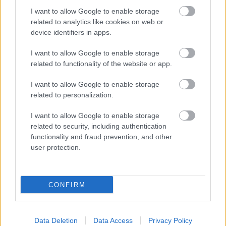
I want to allow Google to enable storage
related to analytics like cookies on web or
device identifiers in apps.
I want to allow Google to enable storage
related to functionality of the website or app.
I want to allow Google to enable storage
related to personalization.
HE-DO
BKK
KM Építő Kft.
Főmterv Mérnöki Tervező Zrt.
I want to allow Google to enable storage
Látványos építési szakasz indult be a Flórián téri
related to security, including authentication
felüljárón
functionality and fraud prevention, and other
user protection.
A tartós nyári hőség jelentős kihívás elé állítja a KM Építőt,
ennek ellenére folyamatosan halad az aszfaltozás.
Paks II.: Mit jelent az 5. blokk új
CONFIRM
mérföldköve a felülvizsgálat
árnyékában?
Data Deletion
Data Access
Privacy Policy