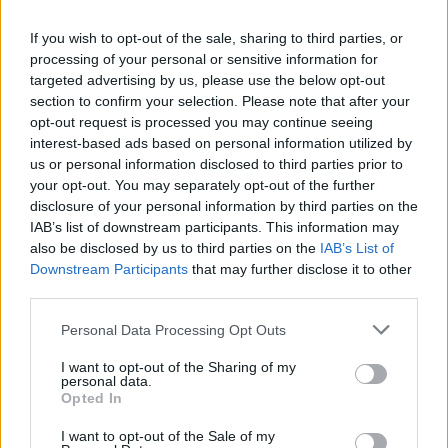
Országos éllovas a nógrádi pici falu az ezer lakosra jutó
személygépkocsik tekintetében
If you wish to opt-out of the sale, sharing to third parties, or
processing of your personal or sensitive information for
targeted advertising by us, please use the below opt-out
section to confirm your selection. Please note that after your
opt-out request is processed you may continue seeing
interest-based ads based on personal information utilized by
Helyi hírek
us or personal information disclosed to third parties prior to
your opt-out. You may separately opt-out of the further
disclosure of your personal information by third parties on the
IAB’s list of downstream participants. This information may
also be disclosed by us to third parties on the
IAB’s List of
Downstream Participants
that may further disclose it to other
third parties.
Három meghatározó épületét is fejlesztette
Please note that this website/app uses one or more Google
Personal Data Processing Opt Outs
Salgótarján
services and may gather and store information including but
not limited to your visit or usage behaviour. You may click to
I want to opt-out of the Sharing of my
personal data.
grant or deny consent to Google and its third-party tags to
Opted In
use your data for below specified purposes in below Google
consent section.
I want to opt-out of the Sale of my