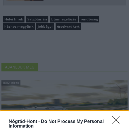
Helyi hírek
Salgótarján
bűnmegelőzés
rendőrség
házhoz megyünk
jobbágyi
érsekvadkert
AJÁNLJUK MÉG
Helyi hírek
Nógrád-Hont -
Do Not Process My Personal
Information