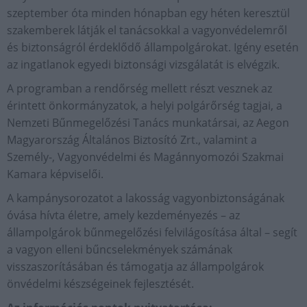
szeptember óta minden hónapban egy héten keresztül
szakemberek látják el tanácsokkal a vagyonvédelemről
és biztonságról érdeklődő állampolgárokat. Igény esetén
az ingatlanok egyedi biztonsági vizsgálatát is elvégzik.
A programban a rendőrség mellett részt vesznek az
érintett önkormányzatok, a helyi polgárőrség tagjai, a
Nemzeti Bűnmegelőzési Tanács munkatársai, az Aegon
Magyarország Általános Biztosító Zrt., valamint a
Személy-, Vagyonvédelmi és Magánnyomozói Szakmai
Kamara képviselői.
A kampánysorozatot a lakosság vagyonbiztonságának
óvása hívta életre, amely kezdeményezés – az
állampolgárok bűnmegelőzési felvilágosítása által – segít
a vagyon elleni bűncselekmények számának
visszaszorításában és támogatja az állampolgárok
önvédelmi készségeinek fejlesztését.