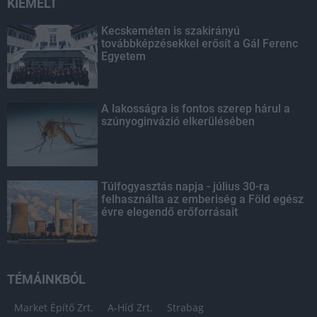
KIEMELT
Kecskeméten is szakirányú
továbbképzésekkel erősít a Gál Ferenc
Egyetem
A lakosságra is fontos szerep hárul a
szúnyoginvázió elkerülésében
Túlfogyasztás napja - július 30-ra
felhasználta az emberiség a Föld egész
évre elegendő erőforrásait
TÉMÁINKBÓL
Market Építő Zrt.
A-Híd Zrt.
Strabag