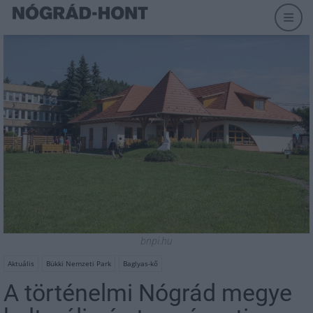
bnpi.hu
Aktuális
Bükki Nemzeti Park
Baglyas-kő
A történelmi Nógrád megye