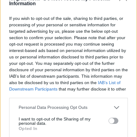
Information
If you wish to opt-out of the sale, sharing to third parties, or
processing of your personal or sensitive information for
targeted advertising by us, please use the below opt-out
section to confirm your selection. Please note that after your
opt-out request is processed you may continue seeing
interest-based ads based on personal information utilized by
us or personal information disclosed to third parties prior to
your opt-out. You may separately opt-out of the further
disclosure of your personal information by third parties on the
IAB’s list of downstream participants. This information may
útfelújítás
Pestszentlőrinc
XVIII. kerület
Profunda Bau
also be disclosed by us to third parties on the
IAB’s List of
Szinte teljes hosszában megújítják a Lakatos úti
Downstream Participants
that may further disclose it to other
lakótelep legfontosabb utcáját
third parties.
Pestszentlőrinc egyik első lakótelepén kanyarog a Dolgozó utca,
Please note that this website/app uses one or more Google
Personal Data Processing Opt Outs
amelynek komplex burkolatmegújításáért felel a Profunda Bau.
services and may gather and store information including but
not limited to your visit or usage behaviour. You may click to
I want to opt-out of the Sharing of my
personal data.
Új vízáteresztő burkolatú parkolók
grant or deny consent to Google and its third-party tags to
Opted In
épülnek Zuglóban – helyben tartják a
use your data for below specified purposes in below Google
csapadékvizet