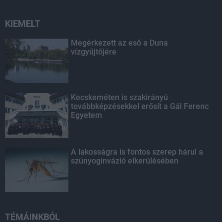
KIEMELT
Megérkezett az eső a Duna
vízgyűjtőjére
Kecskeméten is szakirányú
továbbképzésekkel erősít a Gál Ferenc
Egyetem
A lakosságra is fontos szerep hárul a
szúnyoginvázió elkerülésében
TÉMÁINKBÓL