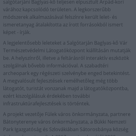
salgótarjáni Baglyas-kő teljesen elpusztult Árpád-kori
várához kapcsolódó területen. A legkorszerűbb
módszerek alkalmazásával felszínre került lelet- és
ismeretanyag átalakította az írott forrásokból ismert
képet - írják.
A legjelentősebb leleteket a Salgótarján Baglyas-kő Vár
Természetvédelmi Látogatóközpont kiállításán mutatják
be. A helyszínről, illetve a feltárásról interaktív eszközök
szolgálnak bővebb információval. A szabadtéri
archeopark egy régészeti szelvénybe enged betekintést.
A megvalósult fejlesztések remélhetőleg még több
látogatót, turistát vonzanak majd a látogatóközpontba,
ezért kiszolgálásuk érdekében további
infrastruktúrafejlesztések is történtek.
A projekt vezetője Fülek város önkormányzata, partnere
Bátonyterenye város önkormányzata, a Bükki Nemzeti
Park Igazgatóság és Szlovákiában Sátorosbánya község