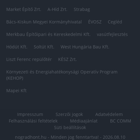
Market Építő Zrt.
A-Híd Zrt.
Strabag
Bács-Kiskun Megyei Kormányhivatal
ÉVOSZ
Cegléd
Merkbau Építőipari és Kereskedelmi Kft.
vasútfejlesztés
Hódút Kft.
Soltút Kft.
West Hungária Bau Kft.
Liszt Ferenc repülőtér
KÉSZ Zrt.
Környezeti és Energiahatékonysági Operatív Program
(KEHOP)
Mapei Kft
Impresszum
Szerzői jogok
Adatvédelem
Felhasználási feltételek
Médiaajánlat
BC COMM
Süti beállítások
nogradhont.hu - Minden jog fenntartva! - 2026.08.10