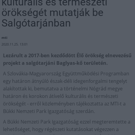
kulturális és természeti
örökségét mutatják be
Salgótarjánban
mti
2020.11.25. 13:01
Lezárult a 2017-ben kezdődött Élő örökség elnevezésű
projekt a salgótarjáni Baglyas-kő területén.
A Szlovákia-Magyarország Együttműködési Programban
egy határon átnyúló észak-déli idegenforgalmi tengelyt
alakítottak ki, bemutatva a történelmi Nógrád megye
határon és korokon átívelő kulturális és természeti
örökségét - erről közleményben tájékoztatta az MTI-t a
Bükki Nemzeti Park Igazgatóság szerdán.
A Bükki Nemzeti Park Igazgatóság ezzel megteremtette a
lehetőséget, hogy régészeti kutatásokat végezzen a