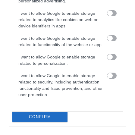
HÍRLEVÉL
personalized advertising.
I want to allow Google to enable storage
Név
related to analytics like cookies on web or
device identifiers in apps.
E-mail cím
I want to allow Google to enable storage
related to functionality of the website or app.
I want to allow Google to enable storage
Feliratkozom a hírlevélre és elfogadom az
adatvédelmi
related to personalization.
szabályzatot!
I want to allow Google to enable storage
FELIRATKOZÁS
related to security, including authentication
functionality and fraud prevention, and other
user protection.
LEGFRISSEBB
Országos hírek
CONFIRM
Nem az üres, hanem az okosan működő
épület energiatakarékos