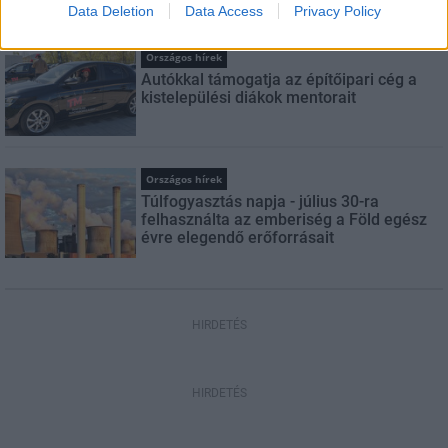
Data Deletion
Data Access
Privacy Policy
Országos hírek
Autókkal támogatja az építőipari cég a
kistelepülési diákok mentorait
Országos hírek
Túlfogyasztás napja - július 30-ra
felhasználta az emberiség a Föld egész
évre elegendő erőforrásait
HIRDETÉS
HIRDETÉS