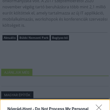
önkormányzata volt. A 2017 szeptemberétől 2020
november végéig tartó beruházásra több mint 2,1 millió
eurót költöttek el, amely tartalmazza az új IT applikáció,
mobilalkalmazás, workshopok és konferenciák szervezési
költségeit is.
Aktuális
Bükki Nemzeti Park
Baglyas-kő
AJÁNLJUK MÉG
MAGYAR ÉPÍTŐK
Nógrád-Hont -
Do Not Process My Personal
Útépítés