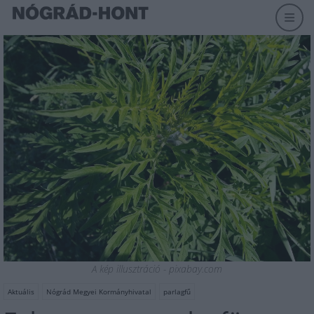
A kép illusztráció - pixabay.com
Aktuális
Nógrád Megyei Kormányhivatal
parlagfű