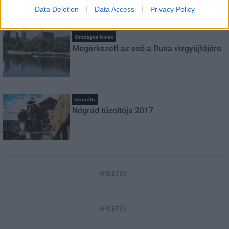
Data Deletion
Data Access
Privacy Policy
Országos hírek
Megérkezett az eső a Duna vízgyűjtőjére
Aktuális
Nógrád tűzoltója 2017
HIRDETÉS
HIRDETÉS