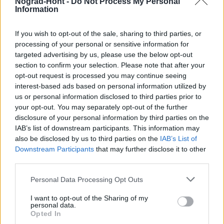
Nógrád-Hont -
Do Not Process My Personal
Information
If you wish to opt-out of the sale, sharing to third parties, or
processing of your personal or sensitive information for
targeted advertising by us, please use the below opt-out
section to confirm your selection. Please note that after your
opt-out request is processed you may continue seeing
interest-based ads based on personal information utilized by
us or personal information disclosed to third parties prior to
your opt-out. You may separately opt-out of the further
disclosure of your personal information by third parties on the
autópálya
útépítés
M1-es autópálya
Bicske
IAB’s list of downstream participants. This information may
also be disclosed by us to third parties on the
IAB’s List of
M1 bővítés: már zajlik a teljesen új Bicske Kelet
Downstream Participants
that may further disclose it to other
csomópont építése
third parties.
Tizenegy meglévő csomópontot korszerűsít és négy új,
különszintű csomópontot hoz létre az MKIF az M1-es
Please note that this website/app uses one or more Google
Personal Data Processing Opt Outs
bővítésénél.
services and may gather and store information including but
not limited to your visit or usage behaviour. You may click to
I want to opt-out of the Sharing of my
personal data.
grant or deny consent to Google and its third-party tags to
Új gyalogosátkelők és jelzőlámpás
Opted In
use your data for below specified purposes in below Google
csomópont épül Angyalföldön