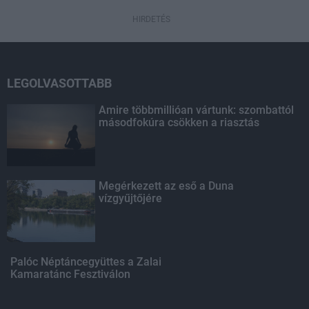
HIRDETÉS
LEGOLVASOTTABB
Amire többmillióan vártunk: szombattól
másodfokúra csökken a riasztás
Megérkezett az eső a Duna
vízgyűjtőjére
Palóc Néptáncegyüttes a Zalai
Kamaratánc Fesztiválon