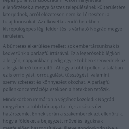
ellenőrzések a megye összes településének külterületére
kiterjednek, arról előzetesen nem kell értesíteni a
tulajdonosokat. Az elkövetkezendő hetekben
kisrepülőgépes légi felderítés is várható Nógrád megye
területén.
A büntetés elkerülése mellett sok embertársunknak is
kedvezünk a parlagfű irtásával. Ez a legerősebb légköri
allergén, napjainkban pedig egyre többen szenvednek az
allergia kínzó tüneteitől. Ahogy a többi pollen, általában
ez is orrfolyást, orrdugulást, tüsszögést, valamint
szemviszketést és könnyezést okozhat. A parlagfű
pollenkoncentrációja ezekben a hetekben tetőzik.
Mindeközben immáron a végéhez közeledik Nógrád
megyében a több hónapja tartó, szokásos évi
határszemle. Ennek során a szakemberek azt ellenőrzik,
hogy a földeket a bejegyzett művelési águknak
megfelelően hasznosítják-e, illetve gondoskodnak-e a