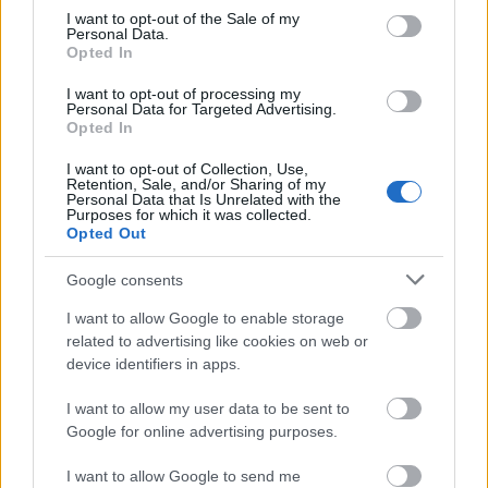
consent section.
I want to opt-out of the Sale of my
Personal Data.
Opted In
Másfélszeresére bővítik
I want to opt-out of processing my
Personal Data for Targeted Advertising.
Hódmezővásárhely jó hírű református
Opted In
iskoláját
I want to opt-out of Collection, Use,
Retention, Sale, and/or Sharing of my
Personal Data that Is Unrelated with the
Látványos építési szakasz indult be a
Purposes for which it was collected.
Flórián téri felüljárón
Opted Out
Google consents
I want to allow Google to enable storage
Paks II.: Mit jelent az 5. blokk új
related to advertising like cookies on web or
mérföldköve a felülvizsgálat
device identifiers in apps.
árnyékában?
I want to allow my user data to be sent to
Google for online advertising purposes.
I want to allow Google to send me