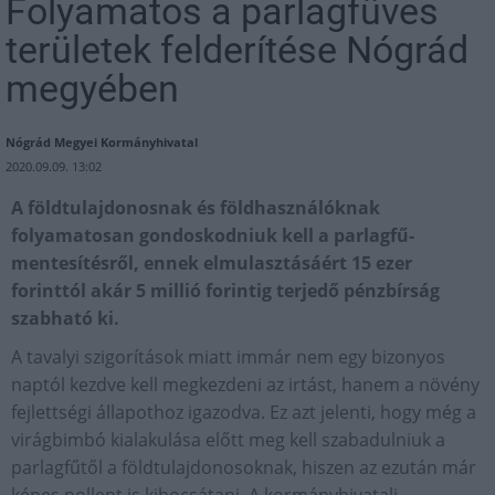
Folyamatos a parlagfüves
területek felderítése Nógrád
megyében
Nógrád Megyei Kormányhivatal
2020.09.09. 13:02
A földtulajdonosnak és földhasználóknak
folyamatosan gondoskodniuk kell a parlagfű-
mentesítésről, ennek elmulasztásáért 15 ezer
forinttól akár 5 millió forintig terjedő pénzbírság
szabható ki.
A tavalyi szigorítások miatt immár nem egy bizonyos
naptól kezdve kell megkezdeni az irtást, hanem a növény
fejlettségi állapothoz igazodva. Ez azt jelenti, hogy még a
virágbimbó kialakulása előtt meg kell szabadulniuk a
parlagfűtől a földtulajdonosoknak, hiszen az ezután már
képes pollent is kibocsátani. A kormányhivatali