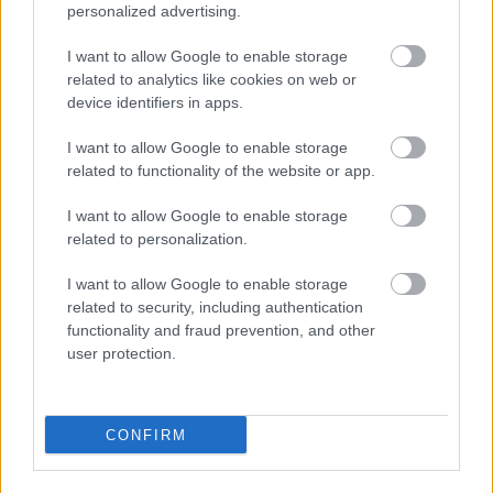
personalized advertising.
HÍRLEVÉL
I want to allow Google to enable storage
Név
related to analytics like cookies on web or
device identifiers in apps.
I want to allow Google to enable storage
E-mail cím
related to functionality of the website or app.
I want to allow Google to enable storage
Feliratkozom a hírlevélre és elfogadom az
adatvédelmi
related to personalization.
szabályzatot!
I want to allow Google to enable storage
FELIRATKOZÁS
related to security, including authentication
functionality and fraud prevention, and other
user protection.
LEGFRISSEBB
CONFIRM
Országos hírek
Amire többmillióan vártunk: szombattól
másodfokúra csökken a riasztás