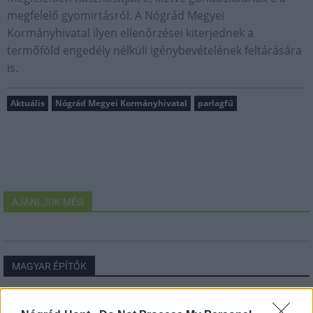
megfelelő gyomirtásról. A Nógrád Megyei
Kormányhivatal ilyen ellenőrzései kiterjednek a
termőföld engedély nélküli igénybevételének feltárására
is.
Aktuális
Nógrád Megyei Kormányhivatal
parlagfű
AJÁNLJUK MÉG
MAGYAR ÉPÍTŐK
Útépítés