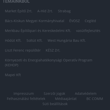
TÉMÁINKBÓL
Market Építő Zrt.
A-Híd Zrt.
Strabag
Bács-Kiskun Megyei Kormányhivatal
ÉVOSZ
Cegléd
Merkbau Építőipari és Kereskedelmi Kft.
vasútfejlesztés
Hódút Kft.
Soltút Kft.
West Hungária Bau Kft.
Liszt Ferenc repülőtér
KÉSZ Zrt.
Környezeti és Energiahatékonysági Operatív Program
(KEHOP)
Mapei Kft
Impresszum
Szerzői jogok
Adatvédelem
Felhasználási feltételek
Médiaajánlat
BC COMM
Süti beállítások