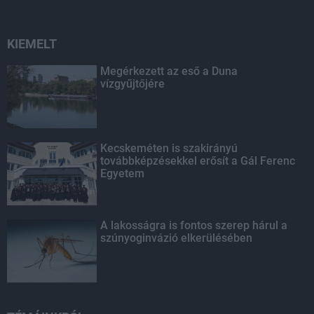
KIEMELT
Megérkezett az eső a Duna
vízgyűjtőjére
Kecskeméten is szakirányú
továbbképzésekkel erősít a Gál Ferenc
Egyetem
A lakosságra is fontos szerep hárul a
szúnyoginvázió elkerülésében