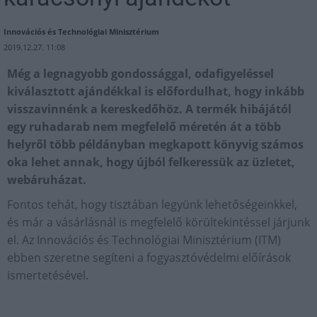
Innovációs és Technológiai Minisztérium
2019.12.27. 11:08
Még a legnagyobb gondossággal, odafigyeléssel
kiválasztott ajándékkal is előfordulhat, hogy inkább
visszavinnénk a kereskedőhöz. A termék hibájától
egy ruhadarab nem megfelelő méretén át a több
helyről több példányban megkapott könyvig számos
oka lehet annak, hogy újból felkeressük az üzletet,
webáruházat.
Fontos tehát, hogy tisztában legyünk lehetőségeinkkel,
és már a vásárlásnál is megfelelő körültekintéssel járjunk
el. Az Innovációs és Technológiai Minisztérium (ITM)
ebben szeretne segíteni a fogyasztóvédelmi előírások
ismertetésével.