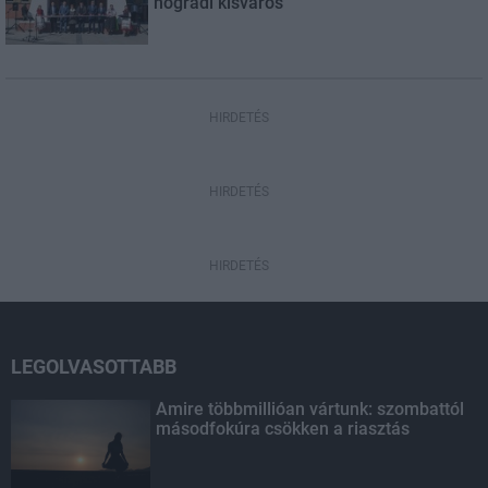
nógrádi kisváros
HIRDETÉS
HIRDETÉS
HIRDETÉS
LEGOLVASOTTABB
Amire többmillióan vártunk: szombattól
másodfokúra csökken a riasztás