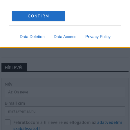
CONFIRM
M1 bővítés: már zajlik a teljesen új
Bicske Kelet csomópont építése
Data Deletion
Data Access
Privacy Policy
HÍRLEVÉL
Név
E-mail cím
Feliratkozom a hírlevélre és elfogadom az
adatvédelmi
szabályzatot!