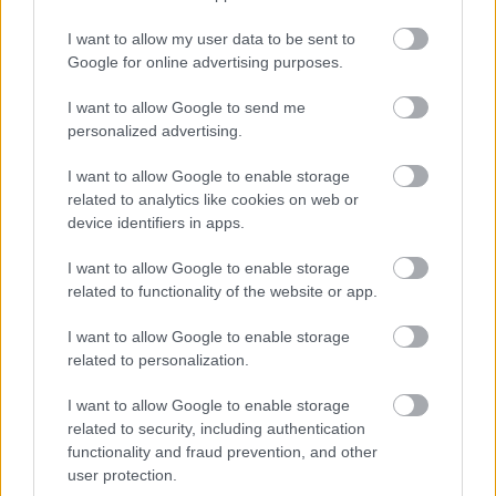
Új vízáteresztő burkolatú parkolók épülnek Zuglóban
I want to allow my user data to be sent to
– helyben tartják a csapadékvizet
Google for online advertising purposes.
Keresik a kivitelezőt 45 új parkolóhely kialakítására Budapesten,
I want to allow Google to send me
a XIV. kerületi Zsivora parkban. A beruházás számos
personalized advertising.
klímavédelmi megoldást is tartalmaz: a csapadékvíz helyben
hasznosítását, a zöldfelület rendezését és a park megóvását.
I want to allow Google to enable storage
related to analytics like cookies on web or
Nem az üres, hanem az okosan működő
device identifiers in apps.
épület energiatakarékos
I want to allow Google to enable storage
related to functionality of the website or app.
Újragondolják Lipótváros rejtett, zöld
I want to allow Google to enable storage
parkját
related to personalization.
I want to allow Google to enable storage
related to security, including authentication
functionality and fraud prevention, and other
Történelmi táj, amelynek minden köve
mesél – megújul a tatai Angolkert
user protection.