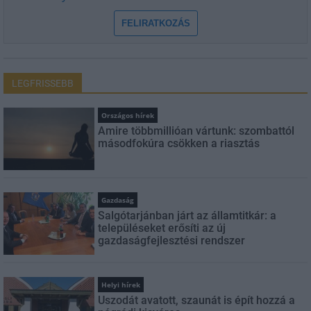
FELIRATKOZÁS
LEGFRISSEBB
Országos hírek
Amire többmillióan vártunk: szombattól
másodfokúra csökken a riasztás
Gazdaság
Salgótarjánban járt az államtitkár: a
településeket erősíti az új
gazdaságfejlesztési rendszer
Helyi hírek
Uszodát avatott, szaunát is épít hozzá a