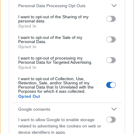
Please note that this website/app uses one or more Google
Personal Data Processing Opt Outs
services and may gather and store information including but
AJÁNLJUK MÉG
not limited to your visit or usage behaviour. You may click to
I want to opt-out of the Sharing of my
personal data.
grant or deny consent to Google and its third-party tags to
Opted In
use your data for below specified purposes in below Google
consent section.
I want to opt-out of the Sale of my
MAGYAR ÉPÍTŐK
Personal Data.
Opted In
Klíma-X
I want to opt-out of processing my
Personal Data for Targeted Advertising.
Opted In
I want to opt-out of Collection, Use,
Retention, Sale, and/or Sharing of my
Personal Data that Is Unrelated with the
Purposes for which it was collected.
Opted Out
Google consents
I want to allow Google to enable storage
related to advertising like cookies on web or
device identifiers in apps.
parkolók
Zugló
Budapest
közbeszerzés