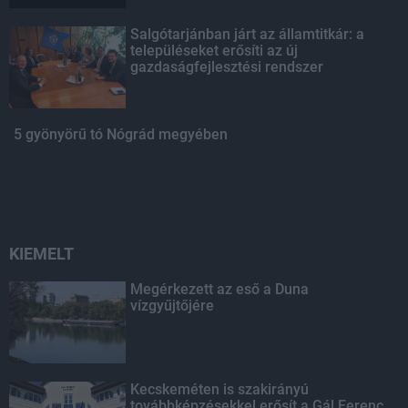
Salgótarjánban járt az államtitkár: a
településeket erősíti az új
gazdaságfejlesztési rendszer
5 gyönyörű tó Nógrád megyében
KIEMELT
Megérkezett az eső a Duna
vízgyűjtőjére
Kecskeméten is szakirányú
továbbképzésekkel erősít a Gál Ferenc