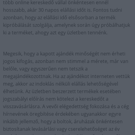
több online kereskedő vállal önkéntesen ennél
hosszabb, akár 30 napos elállási időt is. Fontos tudni
azonban, hogy az elállási idő elsősorban a termék
kipróbálását szolgálja, amelynek során úgy próbálhatjuk
ki a terméket, ahogy azt egy üzletben tennénk.
Megesik, hogy a kapott ajándék minőségét nem érheti
jogos kifogás, azonban nem stimmel a mérete, már van
belőle, vagy egyszerűen nem tetszik a
megajándékozottnak. Ha az ajándékot interneten vettük
meg, akkor az indoklás nélküli elállás lehetőségével
élhetünk. Az üzletben beszerzett termékek esetében
jogszabályi előírás nem kötelezi a kereskedőt a
visszavásárlásra. A vevői elégedettség fokozása és a cég
hírnevének öregbítése érdekében ugyanakkor egyre
inkább jellemző, hogy a boltok, áruházak önkéntesen
biztosítanak levásárlási vagy cserelehetőséget az év