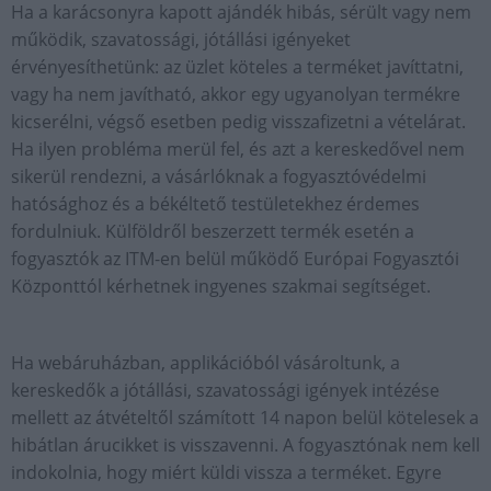
Ha a karácsonyra kapott ajándék hibás, sérült vagy nem
működik, szavatossági, jótállási igényeket
érvényesíthetünk: az üzlet köteles a terméket javíttatni,
vagy ha nem javítható, akkor egy ugyanolyan termékre
kicserélni, végső esetben pedig visszafizetni a vételárat.
Ha ilyen probléma merül fel, és azt a kereskedővel nem
sikerül rendezni, a vásárlóknak a fogyasztóvédelmi
hatósághoz és a békéltető testületekhez érdemes
fordulniuk. Külföldről beszerzett termék esetén a
fogyasztók az ITM-en belül működő Európai Fogyasztói
Központtól kérhetnek ingyenes szakmai segítséget.
Ha webáruházban, applikációból vásároltunk, a
kereskedők a jótállási, szavatossági igények intézése
mellett az átvételtől számított 14 napon belül kötelesek a
hibátlan árucikket is visszavenni. A fogyasztónak nem kell
indokolnia, hogy miért küldi vissza a terméket. Egyre