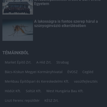
Egyetem
A lakosságra is fontos szerep hárul a
szúnyoginvázió elkerülésében
TÉMÁINKBÓL
Market Építő Zrt.
A-Híd Zrt.
Strabag
Bács-Kiskun Megyei Kormányhivatal
ÉVOSZ
Cegléd
Merkbau Építőipari és Kereskedelmi Kft.
vasútfejlesztés
Hódút Kft.
Soltút Kft.
West Hungária Bau Kft.
Liszt Ferenc repülőtér
KÉSZ Zrt.