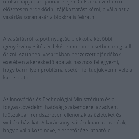
utolsó napjaiban, január elején. Célszerű ezért erről
előzetesen érdeklődni, tájékoztatást kérni, a vállalást a
vásárlás során akár a blokkra is felíratni.
A vásárlásról kapott nyugtát, blokkot a későbbi
igényérvényesítés érdekében minden esetben meg kell
őrizni. Az ünnepi vásárokban beszerzett ajándékok
esetében a kereskedő adatait hasznos feljegyezni,
hogy bármilyen probléma esetén fel tudjuk venni vele a
kapcsolatot.
Az Innovációs és Technológiai Minisztérium és a
fogyasztóvédelmi hatóság szakemberei az adventi
időszakban rendszeresen ellenőrzik az üzleteket és
webáruházakat. A karácsonyi vásárokban azt is nézik,
hogy a vállalkozó neve, elérhetősége látható-e.