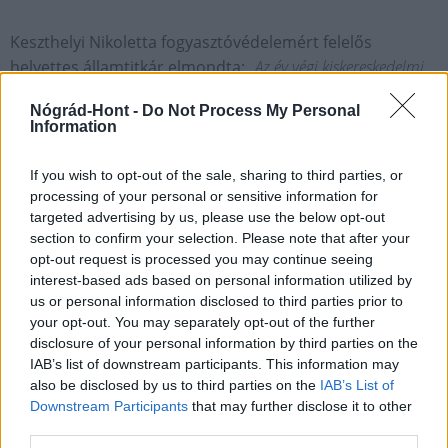
Keszthelyi Nikoletta fogyasztóvédelemért felelős
helyettes államtitkár elmondta:
„Az év végi kiskereskedelmi
főszezonban a fogyasztóvédelem fokozott jelenléttel védi a
Nógrád-Hont -
Do Not Process My Personal
magyar családokat. Az országos időszaki ellenőrzések
Information
november elején megkezdődtek és december végéig
folytatódnak. A nyugodt ünnepi készülődés érdekében eddig
If you wish to opt-out of the sale, sharing to third parties, or
több mint 1100 üzlet vizsgálata és hozzávetőleg ugyanennyi
processing of your personal or sensitive information for
próbavásárlás történt meg. Az ellenőrzések harmadánál
targeted advertising by us, please use the below opt-out
section to confirm your selection. Please note that after your
találtak jogsértést, a legtöbb probléma az árak feltüntetésével
opt-out request is processed you may continue seeing
volt. A vásárlóknak karácsony előtt és után is fontos tisztában
interest-based ads based on personal information utilized by
lenniük jogaikkal és a kereskedők kötelezettségeivel.”
us or personal information disclosed to third parties prior to
your opt-out. You may separately opt-out of the further
Aktuális
karácsonyi ajándék
fogyasztóvédelem
disclosure of your personal information by third parties on the
IAB’s list of downstream participants. This information may
also be disclosed by us to third parties on the
IAB’s List of
Downstream Participants
that may further disclose it to other
third parties.