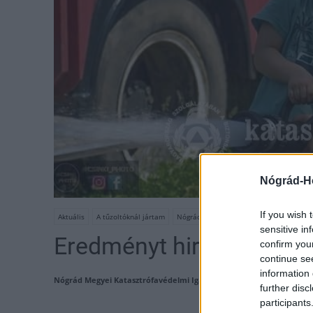
Nógrád-H
If you wish 
Aktuális
A tűzoltóknál jártam
Nógrád Megyei Katasztrófavédelmi Igaz
sensitive in
Eredményt hirdettek a n
confirm you
continue se
information 
Nógrád Megyei Katasztrófavédelmi Igazgatóság
2019.07.09. 08:19
further disc
participants