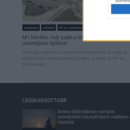
authenti
autópálya
útépítés
M1-es autópálya
Bicske
M1 bővítés: már zajlik a teljesen új Bicske Kele
csomópont építése
Tizenegy meglévő csomópontot korszerűsít és négy új,
különszintű csomópontot hoz létre az MKIF az M1-es
bővítésénél.
LEGOLVASOTTABB
Amire többmillióan vártunk:
szombattól másodfokúra csökken 
riasztás