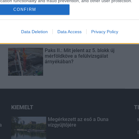
cation functionality and fraud prevention, and other user protection.
CONFIRM
Látványos építési szakasz indult
be a Flórián téri felüljárón
Data Deletion
Data Access
Privacy Policy
t
Paks II.: Mit jelent az 5. blokk új
mérföldköve a felülvizsgálat
árnyékában?
KIEMELT
T
Megérkezett az eső a Duna
a
vízgyűjtőjére