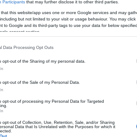
Participants
that may further disclose it to other third parties.
 hirdetett a Nógrád Megyei Katasztrófavédelmi
 that this website/app uses one or more Google services and may gath
t viselő katasztrófavédelmi gyermeknaphoz
including but not limited to your visit or usage behaviour. You may click 
 to Google and its third-party tags to use your data for below specifi
ogle consent section.
 így Nógrád megye tűzoltólaktanyái, vagyis az összes
lmi őrs, illetve több önkéntes tűzoltó egyesület
l Data Processing Opt Outs
yermekek előtt. A nyílt napon hat órán át nyílt
o opt-out of the Sharing of my personal data.
nap mint nap használt járműveket, különleges
In
tanyát is, vagyis betekintést nyerhettek a tűzoltók
o opt-out of the Sale of my Personal Data.
atot hirdetett a Nógrád Megyei Katasztrófavédelmi
In
május 25-én, szombaton ellátogattak valamelyik
to opt-out of processing my Personal Data for Targeted
t egy-egy különösen jól sikerült fotót, azok az
ing.
In
k.
o opt-out of Collection, Use, Retention, Sale, and/or Sharing
ersonal Data that Is Unrelated with the Purposes for which it
lected.
Out