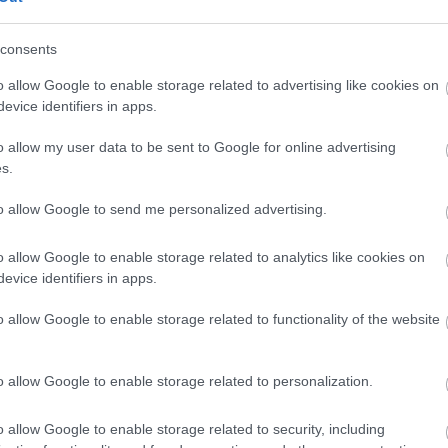
védelmi Igazgatóság
Nyitott szertárkapuk
consents
o allow Google to enable storage related to advertising like cookies on
evice identifiers in apps.
o allow my user data to be sent to Google for online advertising
s.
to allow Google to send me personalized advertising.
o allow Google to enable storage related to analytics like cookies on
evice identifiers in apps.
Új gyalogosátkelők és jelzőlámpás
csomópont épül Angyalföldön
o allow Google to enable storage related to functionality of the website
o allow Google to enable storage related to personalization.
Másfélszeresére bővítik
Hódmezővásárhely jó hírű
református iskoláját
o allow Google to enable storage related to security, including