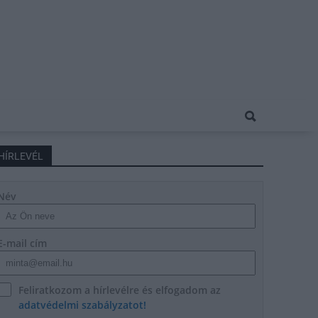
HÍRLEVÉL
Név
E-mail cím
Feliratkozom a hírlevélre és elfogadom az
adatvédelmi szabályzatot!