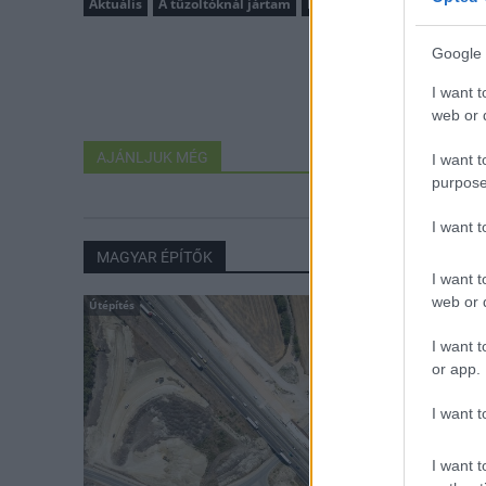
Aktuális
A tűzoltóknál jártam
Nógrád Megyei Katasztrófa
Google 
I want t
web or d
AJÁNLJUK MÉG
I want t
purpose
I want 
MAGYAR ÉPÍTŐK
I want t
web or d
Útépítés
I want t
or app.
I want t
I want t