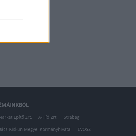
ÉMÁINKBÓL
Market Építő Zrt.
A-Híd Zrt.
Strabag
Bács-Kiskun Megyei Kormányhivatal
ÉVOSZ