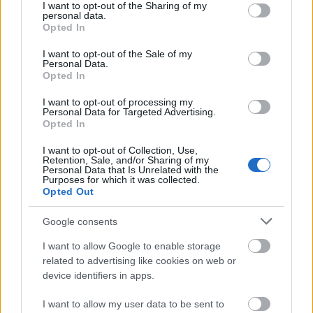
not limited to your visit or usage behaviour. You may click to
I want to opt-out of the Sharing of my
personal data.
grant or deny consent to Google and its third-party tags to
Opted In
MAGYAR ÉPÍTŐK
use your data for below specified purposes in below Google
consent section.
I want to opt-out of the Sale of my
Personal Data.
Mi épül?
Opted In
I want to opt-out of processing my
Personal Data for Targeted Advertising.
Opted In
I want to opt-out of Collection, Use,
Retention, Sale, and/or Sharing of my
Personal Data that Is Unrelated with the
Purposes for which it was collected.
Opted Out
Google consents
I want to allow Google to enable storage
Belváros-Lipótváros
játszótér
related to advertising like cookies on web or
Város-Teampannon Kereskedelmi és Szolgáltató Kft.
parkfelújítás
device identifiers in apps.
Újragondolják Lipótváros rejtett, zöld parkját
I want to allow my user data to be sent to