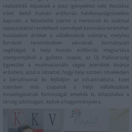
realizálódó képzések a piaci igényekhez való illesztése
iránt. Belső humán erőforrás hatékonyságnövelése
kapcsán, a felszólalók szerint a mentorok és szakmai
tapasztalattal rendelkező személyek bevonása teremthet
hozzáadott értéket a vállalkozások számára, melyhez
források teremtésében várnának kormányzati
segítséget. A helyi humán erőforrás megtartása
szempontjából a győztes csapat, az Új Palócország
Egyesület a multinacionális cégek jelenlétét kívánja
erősíteni, azzal a célzattal, hogy helyi szinten növekedjen
a bérszínvonal és fejlődjön az infrastruktúra. Ezzel
szemben más csapatok a helyi vállalkozások
összefogásának fontosságát emelték ki, kihasználva a
térség adottságait, építve a hagyományokra.