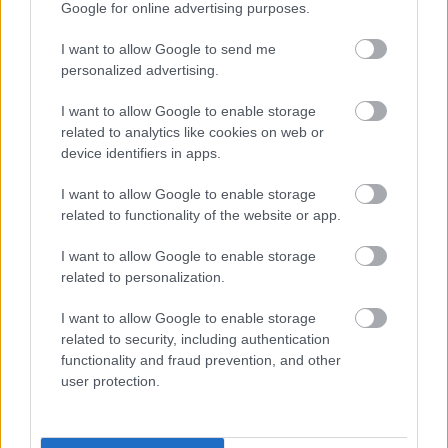
Indulhat a Honvéd tér megújításának tervezése, ahol a
Google for online advertising purposes.
klímatudatos gondolkodás és a helyi identitás erősítése kerül a
középpontba.
I want to allow Google to send me
personalized advertising.
Történelmi táj, amelynek minden köve
I want to allow Google to enable storage
mesél – megújul a tatai Angolkert
related to analytics like cookies on web or
device identifiers in apps.
I want to allow Google to enable storage
M1 bővítés: már zajlik a teljesen új
related to functionality of the website or app.
Bicske Kelet csomópont építése
I want to allow Google to enable storage
related to personalization.
Új gyalogosátkelők és jelzőlámpás
I want to allow Google to enable storage
csomópont épül Angyalföldön
related to security, including authentication
functionality and fraud prevention, and other
user protection.
Másfélszeresére bővítik
Hódmezővásárhely jó hírű református