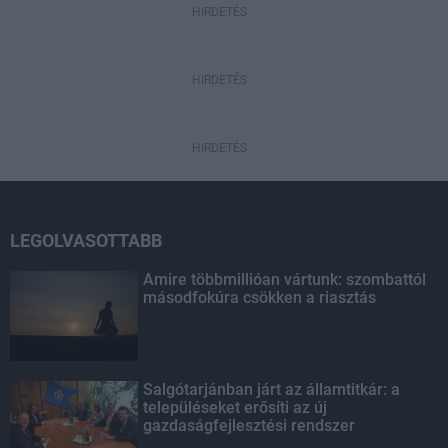
HIRDETÉS
HIRDETÉS
HIRDETÉS
LEGOLVASOTTABB
Amire többmillióan vártunk: szombattól
másodfokúra csökken a riasztás
Salgótarjánban járt az államtitkár: a
településeket erősíti az új
gazdaságfejlesztési rendszer