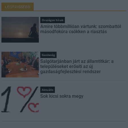
LEGFRISSEBB
Országos hírek
Amire többmillióan vártunk: szombattól
másodfokúra csökken a riasztás
Gazdaság
Salgótarjánban járt az államtitkár: a
településeket erősíti az új
gazdaságfejlesztési rendszer
Aktuális
Sok kicsi sokra megy