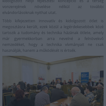
kidolgozott helyi fejlesztési koncepció és a térség
vonzerejének növelése nélkül az további
elvándorlásoknak nyithat utat.
Több kifejezetten innovatív és kidolgozott ötlet is
megosztásra került, ezek közül a legérdekesebbek közé
tartozik a tudomány és technika házának ötlete, amely
már gyermekkorban arra nevelné a felnövekvő
nemzedéket, hogy a technika vívmányait ne csak
használják, hanem a működését is értsék.