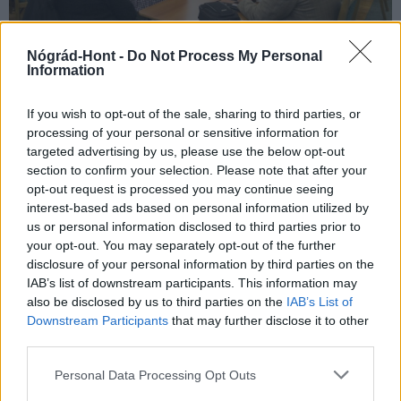
Nógrád-Hont -
Do Not Process My Personal
Vastapsot kapott a rendezvény megszervezéséért és a
Information
témajavaslatáért Bablena Ferenc a Megyei Közgyűlés
alelnöke.
If you wish to opt-out of the sale, sharing to third parties, or
processing of your personal or sensitive information for
Skuczi Nándor, a Megyei Közgyűlés Elnöke szorgalmazta
targeted advertising by us, please use the below opt-out
a további együttműködést, meggyőződve a megjelentek
section to confirm your selection. Please note that after your
egységes támogatásában és jobbító szándékában.
opt-out request is processed you may continue seeing
interest-based ads based on personal information utilized by
us or personal information disclosed to third parties prior to
Aktuális
Balassagyarmat
NGM – KKVHÁZ
your opt-out. You may separately opt-out of the further
disclosure of your personal information by third parties on the
IAB’s list of downstream participants. This information may
also be disclosed by us to third parties on the
IAB’s List of
Downstream Participants
that may further disclose it to other
third parties.
AJÁNLJUK MÉG
Please note that this website/app uses one or more Google
Personal Data Processing Opt Outs
services and may gather and store information including but