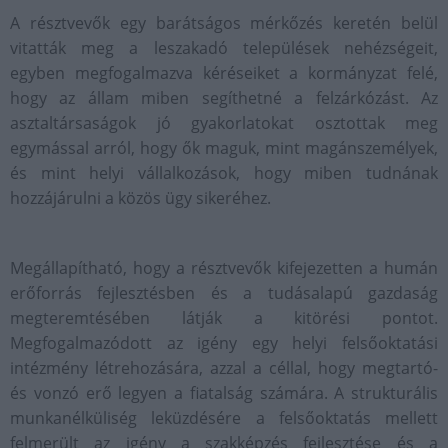
A résztvevők egy barátságos mérkőzés keretén belül
vitatták meg a leszakadó települések nehézségeit,
egyben megfogalmazva kéréseiket a kormányzat felé,
hogy az állam miben segíthetné a felzárkózást. Az
asztaltársaságok jó gyakorlatokat osztottak meg
egymással arról, hogy ők maguk, mint magánszemélyek,
és mint helyi vállalkozások, hogy miben tudnának
hozzájárulni a közös ügy sikeréhez.
Megállapítható, hogy a résztvevők kifejezetten a humán
erőforrás fejlesztésben és a tudásalapú gazdaság
megteremtésében látják a kitörési pontot.
Megfogalmazódott az igény egy helyi felsőoktatási
intézmény létrehozására, azzal a céllal, hogy megtartó-
és vonzó erő legyen a fiatalság számára. A strukturális
munkanélküliség leküzdésére a felsőoktatás mellett
felmerült az igény a szakképzés fejlesztése és a