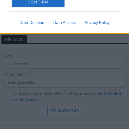
CONFIRM
iskoláját
Data Deletion
Data Access
Privacy Policy
HÍRLEVÉL
Név
E-mail cím
Feliratkozom a hírlevélre és elfogadom az
adatvédelmi
szabályzatot!
FELIRATKOZÁS