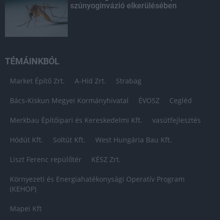
szúnyoginvázió elkerülésében
TÉMÁINKBÓL
Market Építő Zrt.
A-Híd Zrt.
Strabag
Bács-Kiskun Megyei Kormányhivatal
ÉVOSZ
Cegléd
Merkbau Építőipari és Kereskedelmi Kft.
vasútfejlesztés
Hódút Kft.
Soltút Kft.
West Hungária Bau Kft.
Liszt Ferenc repülőtér
KÉSZ Zrt.
Környezeti és Energiahatékonysági Operatív Program
(KEHOP)
Mapei Kft