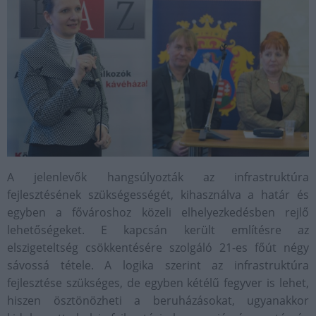
A jelenlevők hangsúlyozták az infrastruktúra
fejlesztésének szükségességét, kihasználva a határ és
egyben a fővároshoz közeli elhelyezkedésben rejlő
lehetőségeket. E kapcsán került említésre az
elszigeteltség csökkentésére szolgáló 21-es főút négy
sávossá tétele. A logika szerint az infrastruktúra
fejlesztése szükséges, de egyben kétélű fegyver is lehet,
hiszen ösztönözheti a beruházásokat, ugyanakkor