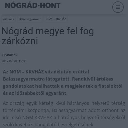
Aktuális
Balassagyarmat
NGM – KKVHÁZ
Nógrád megye fel fog
zárkózni
kkvhaz.hu
2017.02.28. 15:03
Az NGM – KKVHÁZ vitadélután ezúttal
Balassagyarmatra látogatott. Rendkívül értékes
gondolatokat hallhattak a megjelentek a fiataloktól
és az idősebbektől egyaránt.
Az ország egyik kétség kívül hátrányos helyzetű térség
történelmi központja, Balassagyarmat adott otthont az
idei első NGM KKVHÁZ a hátrányos helyzetű térségekről
szóló kávéházi hangulatú beszélgetésének.