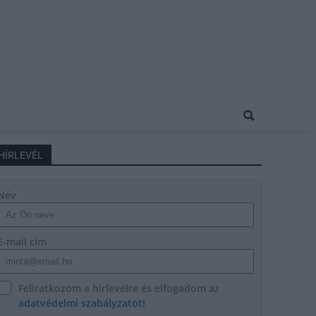
HÍRLEVÉL
Név
E-mail cím
Feliratkozom a hírlevélre és elfogadom az
adatvédelmi szabályzatot!