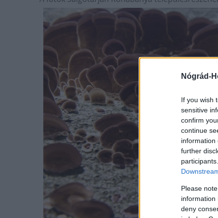
Nógrád-H
If you wish 
sensitive in
confirm you
continue se
information 
further disc
participants
Downstream 
Please note
information 
deny consent