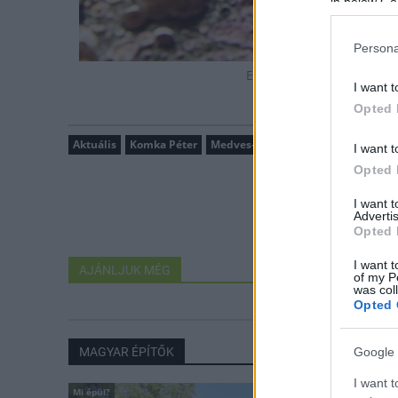
in below Go
Persona
Egyrétűtapló egy korhadt
I want t
Opted 
Aktuális
Komka Péter
Medves-fennsík
I want t
Opted 
I want 
Advertis
Opted 
I want t
AJÁNLJUK MÉG
of my P
was col
Opted 
Google 
MAGYAR ÉPÍTŐK
I want t
Mi épül?