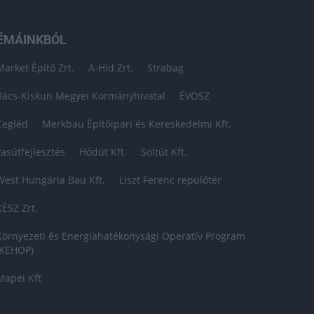
ÉMÁINKBÓL
Market Építő Zrt.
A-Híd Zrt.
Strabag
Bács-Kiskun Megyei Kormányhivatal
ÉVOSZ
Cegléd
Merkbau Építőipari és Kereskedelmi Kft.
vasútfejlesztés
Hódút Kft.
Soltút Kft.
West Hungária Bau Kft.
Liszt Ferenc repülőtér
KÉSZ Zrt.
Környezeti és Energiahatékonysági Operatív Program
(KEHOP)
Mapei Kft