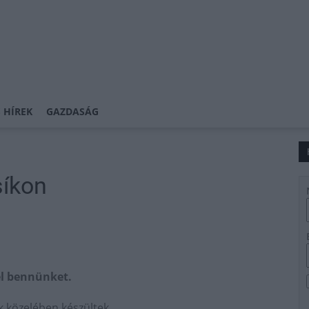
 HÍREK
GAZDASÁG
íkon
el bennünket.
 közelében készültek.