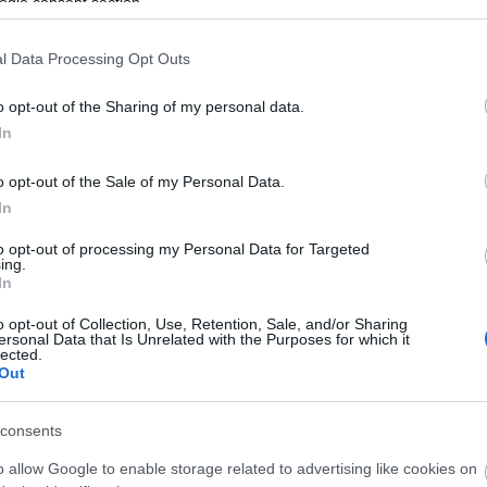
ogle consent section.
l Data Processing Opt Outs
 fatörzsön a Medves-fennsíkon
o opt-out of the Sharing of my personal data.
In
o opt-out of the Sale of my Personal Data.
In
to opt-out of processing my Personal Data for Targeted
ing.
In
o opt-out of Collection, Use, Retention, Sale, and/or Sharing
ersonal Data that Is Unrelated with the Purposes for which it
lected.
Out
consents
o allow Google to enable storage related to advertising like cookies on
Történelmi táj, amelynek minden