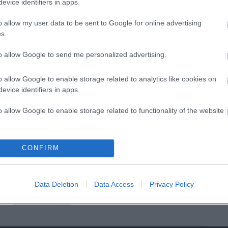
evice identifiers in apps.
köve mesél – megújul a tatai
Angolkert
o allow my user data to be sent to Google for online advertising
s.
M1 bővítés: már zajlik a teljesen új
to allow Google to send me personalized advertising.
Bicske Kelet csomópont építése
o allow Google to enable storage related to analytics like cookies on
evice identifiers in apps.
Új gyalogosátkelők és jelzőlámpás
o allow Google to enable storage related to functionality of the website
csomópont épül Angyalföldön
o allow Google to enable storage related to personalization.
CONFIRM
Másfélszeresére bővítik
o allow Google to enable storage related to security, including
Hódmezővásárhely jó hírű
cation functionality and fraud prevention, and other user protection.
református iskoláját
Data Deletion
Data Access
Privacy Policy