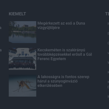
KIEMELT
T
Megérkezett az eső a Duna
a
vízgyűjtőjére
 a
Kecskeméten is szakirányú
továbbképzésekkel erősít a Gál
Ferenc Egyetem
A lakosságra is fontos szerep
hárul a szúnyoginvázió
elkerülésében