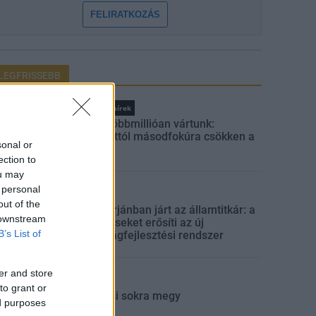
FELIRATKOZÁS
LEGFRISSEBB
Országos hírek
Amire többmillióan vártunk:
szombattól másodfokúra csökken a
sonal or
riasztás
ection to
ou may
 personal
Gazdaság
out of the
Salgótarjánban járt az államtitkár: a
 downstream
településeket erősíti az új
B’s List of
gazdaságfejlesztési rendszer
er and store
Aktuális
to grant or
Sok kicsi sokra megy
ed purposes