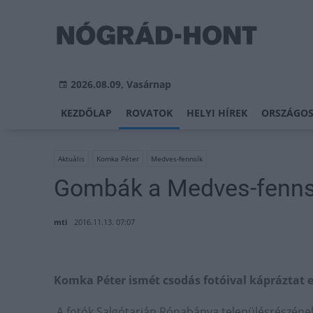
2026.08.09, Vasárnap
KEZDŐLAP
ROVATOK
HELYI HÍREK
ORSZÁGOS
Aktuális
Komka Péter
Medves-fennsík
Gombák a Medves-fenns
mti
2016.11.13. 07:07
Komka Péter ismét csodás fotóival kápráztat 
A fotók Salgótarján Rónabánya településrészének